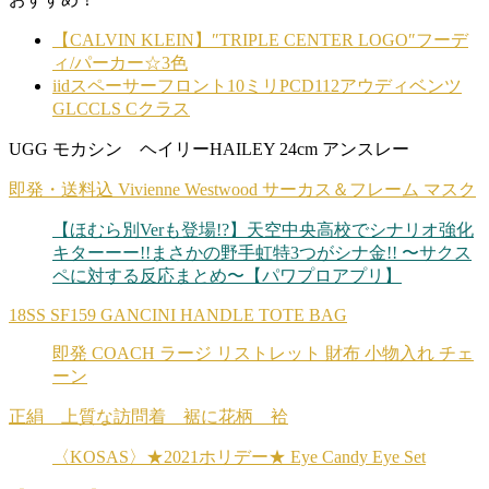
【CALVIN KLEIN】″TRIPLE CENTER LOGO″フーデ
ィ/パーカー☆3色
iidスペーサーフロント10ミリPCD112アウディベンツ
GLCCLS Cクラス
UGG モカシン ヘイリーHAILEY 24cm アンスレー
即発・送料込 Vivienne Westwood サーカス＆フレーム マスク
【ほむら別Verも登場!?】天空中央高校でシナリオ強化
キターーー!!まさかの野手虹特3つがシナ金!! 〜サクス
ペに対する反応まとめ〜【パワプロアプリ】
18SS SF159 GANCINI HANDLE TOTE BAG
即発 COACH ラージ リストレット 財布 小物入れ チェ
ーン
正絹 上質な訪問着 裾に花柄 袷
〈KOSAS〉★2021ホリデー★ Eye Candy Eye Set