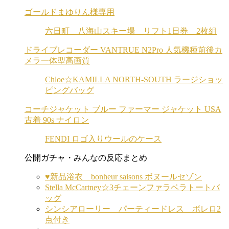
ゴールドまゆりん様専用
六日町 八海山スキー場 リフト1日券 2枚組
ドライブレコーダー VANTRUE N2Pro 人気機種前後カ
メラ一体型高画質
Chloe☆KAMILLA NORTH-SOUTH ラージショッ
ピングバッグ
コーチジャケット ブルー ファーマー ジャケット USA
古着 90s ナイロン
FENDI ロゴ入りウールのケース
公開ガチャ・みんなの反応まとめ
♥️新品浴衣 bonheur saisons ボヌールセゾン
Stella McCartney☆3チェーンファラベラトートバ
ッグ
シンシアローリー パーティードレス ボレロ2
点付き