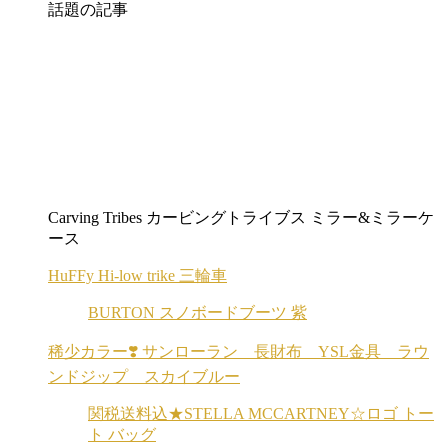
話題の記事
Carving Tribes カービングトライブス ミラー&ミラーケ
ース
HuFFy Hi-low trike 三輪車
BURTON スノボードブーツ 紫
稀少カラー❣️ サンローラン 長財布 YSL金具 ラウ
ンドジップ スカイブルー
関税送料込★STELLA MCCARTNEY☆ロゴ トー
ト バッグ