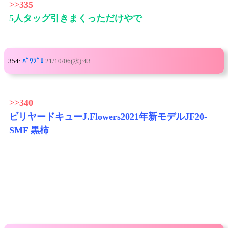
>>335
5人タッグ引きまくっただけやで
354:
ﾊﾟﾜﾌﾟﾛ
21/10/06(水):43
>>340
ビリヤードキューJ.Flowers2021年新モデルJF20-
SMF 黒柿