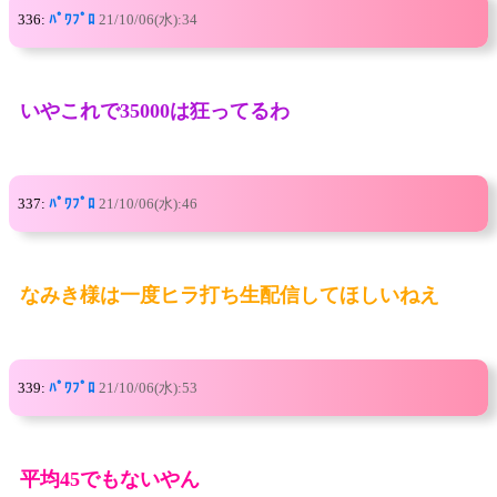
336:
ﾊﾟﾜﾌﾟﾛ
21/10/06(水):34
いやこれで35000は狂ってるわ
337:
ﾊﾟﾜﾌﾟﾛ
21/10/06(水):46
なみき様は一度ヒラ打ち生配信してほしいねえ
339:
ﾊﾟﾜﾌﾟﾛ
21/10/06(水):53
平均45でもないやん