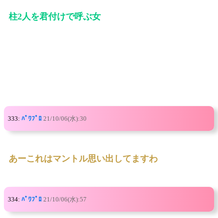
柱2人を君付けで呼ぶ女
333:
ﾊﾟﾜﾌﾟﾛ
21/10/06(水):30
あーこれはマントル思い出してますわ
334:
ﾊﾟﾜﾌﾟﾛ
21/10/06(水):57