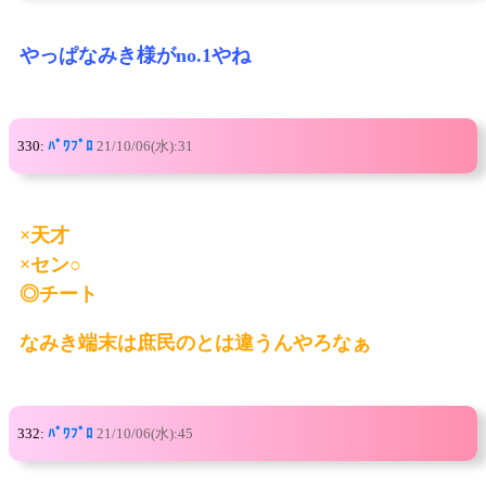
やっぱなみき様がno.1やね
330:
ﾊﾟﾜﾌﾟﾛ
21/10/06(水):31
×天才
×セン○
◎チート
なみき端末は庶民のとは違うんやろなぁ
332:
ﾊﾟﾜﾌﾟﾛ
21/10/06(水):45