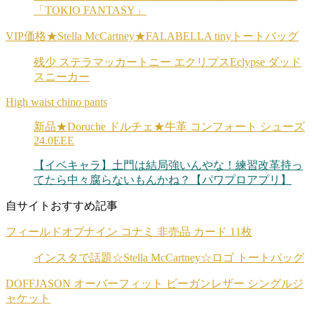
「TOKIO FANTASY」
VIP価格★Stella McCartney★FALABELLA tinyトートバッグ
残少 ステラマッカートニー エクリプスEclypse ダッド
スニーカー
High waist chino pants
新品★Doruche ドルチェ★牛革 コンフォート シューズ
24.0EEE
【イベキャラ】土門は結局強いんやな！練習改革持っ
てたら中々腐らないもんかね？【パワプロアプリ】
自サイトおすすめ記事
フィールドオブナイン コナミ 非売品 カード 11枚
インスタで話題☆Stella McCartney☆ロゴ トートバッグ
DOFFJASON オーバーフィット ビーガンレザー シングルジ
ャケット