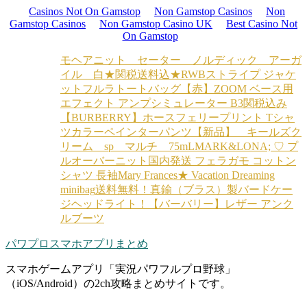
Casinos Not On Gamstop
Non Gamstop Casinos
Non
Gamstop Casinos
Non Gamstop Casino UK
Best Casino Not
On Gamstop
モヘアニット セーター ノルディック アーガ
イル 白
★関税送料込★RWBストライプ ジャケ
ット
フルラトートバッグ【赤】
ZOOM ベース用
エフェクト アンプシミュレーター B3
関税込み
【BURBERRY】ホースフェリープリント Tシャ
ツ
カラーペインターパンツ
【新品】 キールズク
リーム sp マルチ 75mL
MARK&LONA; ♡ プ
ルオーバーニット
国内発送 フェラガモ コットン
シャツ 長袖
Mary Frances★ Vacation Dreaming
minibag
送料無料！真鍮（ブラス）製バードケー
ジヘッドライト！
【バーバリー】レザー アンク
ルブーツ
パワプロスマホアプリまとめ
スマホゲームアプリ「実況パワフルプロ野球」
（iOS/Android）の2ch攻略まとめサイトです。