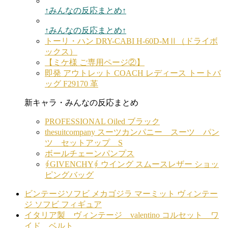
↑みんなの反応まとめ↑
↑みんなの反応まとめ↑
トーリ・ハン DRY-CABI H-60D-MⅡ（ドライボ
ックス）
【ミケ様 ご専用ページ②】
即発 アウトレット COACH レディース トートバ
ッグ F29170 革
新キャラ・みんなの反応まとめ
PROFESSIONAL Oiled ブラック
thesuitcompany スーツカンパニー スーツ パン
ツ セットアップ S
ボールチェーンパンプス
∮GIVENCHY∮ ウイング スムースレザー ショッ
ピングバッグ
ビンテージソフビ メカゴジラ マーミット ヴィンテー
ジ ソフビ フィギュア
イタリア製 ヴィンテージ valentino コルセット ワ
イド ベルト