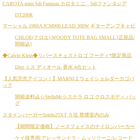
CAROTA-mini Sdi Fantasia カロタミニ Sdiファンタジア
DT200R
マーシャル 1960A JCM900 LEAD 300W ギターアンプキャビ
CHLOE(クロエ) WOODY TOTE BAG SMALL [正規品/
関税込]
◆Calvin Klein◆リバースチェストロゴ フーディ*限定商品
Dior ミス ディオール 香水 4点セット
【人気完売アイコン！】MARNI２ウェイショルダーカゴバ
ック
関税送料込☆StellaMc☆ステラ ロゴ クロスボディ バッ
グ
スタインバーガーSpirits25XT ５弦 禁煙室内のみ
【期間限定価格】ノースフェイスのナイロンパーカー
ケイ様専用/アレッサンドラ・ムッソリーニ/レコード