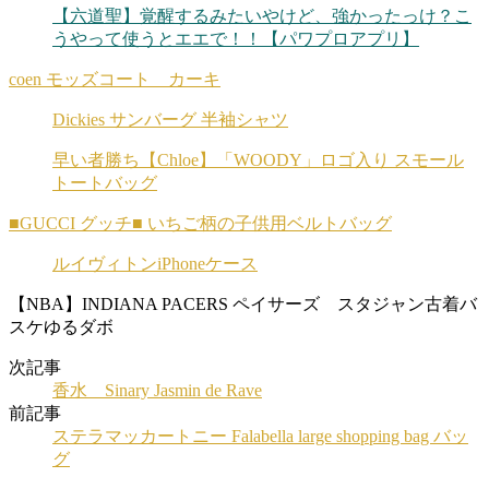
【六道聖】覚醒するみたいやけど、強かったっけ？こ
うやって使うとエエで！！【パワプロアプリ】
coen モッズコート カーキ
Dickies サンバーグ 半袖シャツ
早い者勝ち【Chloe】「WOODY」ロゴ入り スモール
トートバッグ
■GUCCI グッチ■ いちご柄の子供用ベルトバッグ
ルイヴィトンiPhoneケース
【NBA】INDIANA PACERS ペイサーズ スタジャン古着バ
スケゆるダボ
次記事
香水 Sinary Jasmin de Rave
前記事
ステラマッカートニー Falabella large shopping bag バッ
グ