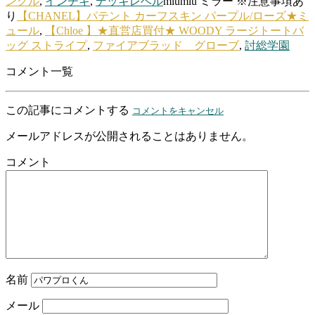
ングル
,
インチキ
,
デッキレベル
miumiu ミラー ※注意事項あ
り
【CHANEL】パテント カーフスキン パープル/ローズ★ミ
ュール
,
【Chloe 】★直営店買付★ WOODY ラージトートバ
ッグ ストライプ
,
ファイアブラッド グローブ
,
討総学園
コメント一覧
この記事にコメントする
コメントをキャンセル
メールアドレスが公開されることはありません。
コメント
名前
メール