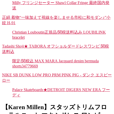
Milly フリンジセーター Shawl Collar Fringe 最終国内発
送
正絹 着物“一味加えて視線を楽しませる市松に和モダン♪”小
紋 H-91
Christian Louboutin正規品/関税送料込み LOUBILINK
bracelet
Tadashi Shoji★ TABORA オフショルダードレスワンピ 関税
送料込
限定/関税込 MAX MARA Jacquard denim bermuda
shorts34779669
NIKE SB DUNK LOW PRO PRM PINK PIG - ダンク エスビー
ロー
Palace Skateboards★DETROIT DIGERS NEW ERA フー
ディ
【Karen Millen】スタッズトリムフロ