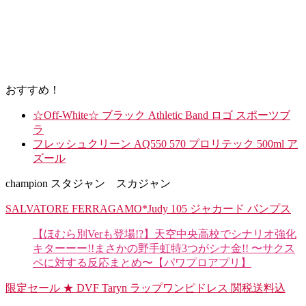
おすすめ！
☆Off-White☆ ブラック Athletic Band ロゴ スポーツブ
ラ
フレッシュクリーン AQ550 570 プロリテック 500ml ア
ズール
champion スタジャン スカジャン
SALVATORE FERRAGAMO*Judy 105 ジャカード パンプス
【ほむら別Verも登場!?】天空中央高校でシナリオ強化
キターーー!!まさかの野手虹特3つがシナ金!! 〜サクス
ペに対する反応まとめ〜【パワプロアプリ】
限定セール ★ DVF Taryn ラップワンピドレス 関税送料込