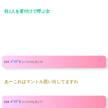
柱2人を君付けで呼ぶ女
333:
ﾊﾟﾜﾌﾟﾛ
21/10/06(水):30
あーこれはマントル思い出してますわ
334:
ﾊﾟﾜﾌﾟﾛ
21/10/06(水):57