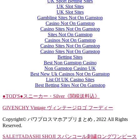
UK Sport Betting Sites
UK Slot Sites
UK Slot Sites
Gambling Sites Not On Gamstop
Casino Not On Gamstop
Casino Sites Not On Gamstop
Sites Not On Gamstop
Casinos Not On Gamstop
Casino Sites Not On Gamstop
Casino Sites Not On Gamstop
Betting Sites
Best Non Gamstop Casino
Non Gamstop Casino UK
Best New Uk Casinos Not On Gamstop
List Of UK Casino Sites
Best Betting Sites Not On Gamstop
●TOD'S●スニーカー・Silver《関税送料込》
GIVENCHY Vintage ヴィンテージロゴ フーディー
Copyright© パワプロスマホアプリまとめ , 2022 All Rights
Reserved.
SALE!!TADASHI SHOJI スパンコール刺繍ロングワンピース