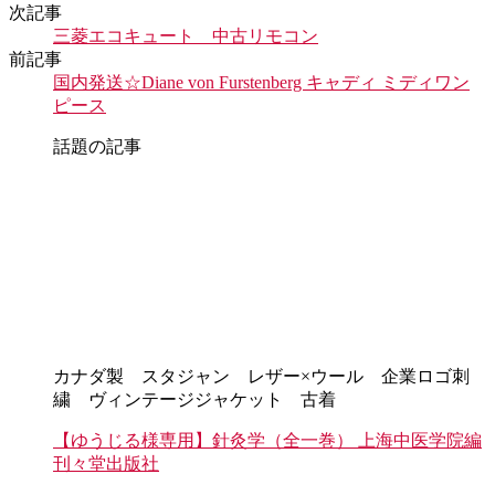
次記事
三菱エコキュート 中古リモコン
前記事
国内発送☆Diane von Furstenberg キャディ ミディワン
ピース
話題の記事
カナダ製 スタジャン レザー×ウール 企業ロゴ刺
繍 ヴィンテージジャケット 古着
【ゆうじる様専用】針灸学（全一巻） 上海中医学院編
刊々堂出版社