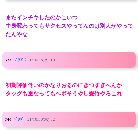
またインチキしたのかこいつ
中身変わってもサクセスやってんのは別人がやって
たんやな
335:
ﾊﾟﾜﾌﾟﾛ
21/10/06(水):10
初期評価低いのかなりおるのにきつすぎへんか
タッグも重なってもヘボそうやし愛竹やろこれ
340:
ﾊﾟﾜﾌﾟﾛ
21/10/06(水):02