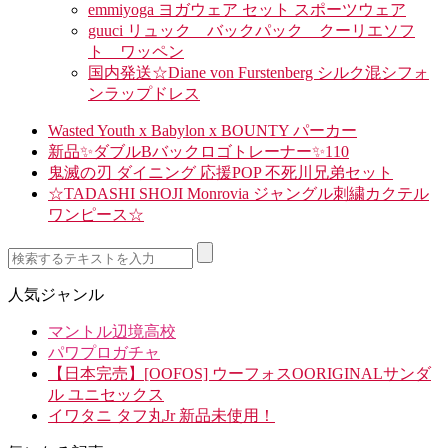
emmiyoga ヨガウェア セット スポーツウェア
guuci リュック バックパック クーリエソフ
ト ワッペン
国内発送☆Diane von Furstenberg シルク混シフォ
ンラップドレス
Wasted Youth x Babylon x BOUNTY パーカー
新品✨ダブルBバックロゴトレーナー✨110
鬼滅の刃 ダイニング 応援POP 不死川兄弟セット
☆TADASHI SHOJI Monrovia ジャングル刺繍カクテル
ワンピース☆
人気ジャンル
マントル辺境高校
パワプロガチャ
【日本完売】[OOFOS] ウーフォスOORIGINALサンダ
ル ユニセックス
イワタニ タフ丸Jr 新品未使用！