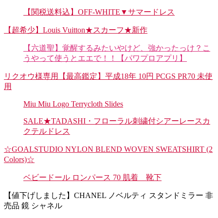
【関税送料込】OFF-WHITE▼サマードレス
【超希少】Louis Vuitton★スカーフ★新作
【六道聖】覚醒するみたいやけど、強かったっけ？こ
うやって使うとエエで！！【パワプロアプリ】
リクオウ様専用【最高鑑定】平成18年 10円 PCGS PR70 未使
用
Miu Miu Logo Terrycloth Slides
SALE★TADASHI・フローラル刺繍付シアーレースカ
クテルドレス
☆GOALSTUDIO NYLON BLEND WOVEN SWEATSHIRT (2
Colors)☆
ベビードール ロンパース 70 肌着 靴下
【値下げしました】CHANEL ノベルティ スタンドミラー 非
売品 鏡 シャネル