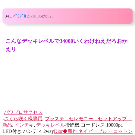
341:
ﾊﾟﾜﾌﾟﾛ
21/10/06(水):23
こんなデッキレベルで34000いくわけねえだろおか
えり
-
パワプロサクセス
-
さくら咲く様専用
,
プラステ セレモニー セットアップ
新品
,
インチキ
,
デッキレベル
掃除機 コードレス 10000pa
LED付き ハンディ 2way
Dior◆新作 ネイビーブルー コットン