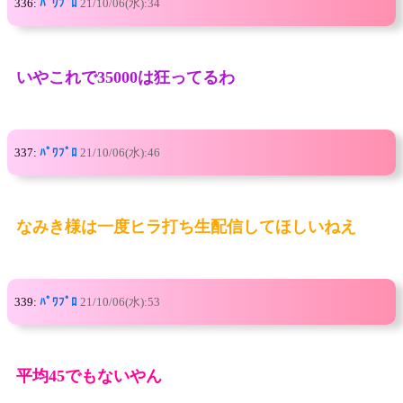
336:
ﾊﾟﾜﾌﾟﾛ
21/10/06(水):34
いやこれで35000は狂ってるわ
337:
ﾊﾟﾜﾌﾟﾛ
21/10/06(水):46
なみき様は一度ヒラ打ち生配信してほしいねえ
339:
ﾊﾟﾜﾌﾟﾛ
21/10/06(水):53
平均45でもないやん