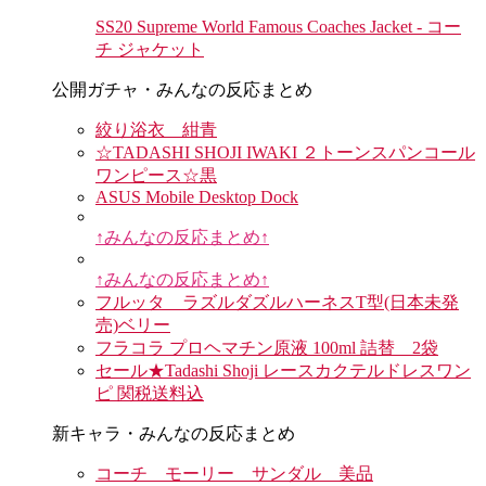
SS20 Supreme World Famous Coaches Jacket - コー
チ ジャケット
公開ガチャ・みんなの反応まとめ
絞り浴衣 紺青
☆TADASHI SHOJI IWAKI ２トーンスパンコール
ワンピース☆黒
ASUS Mobile Desktop Dock
↑みんなの反応まとめ↑
↑みんなの反応まとめ↑
フルッタ ラズルダズルハーネスT型(日本未発
売)ベリー
フラコラ プロヘマチン原液 100ml 詰替 2袋
セール★Tadashi Shoji レースカクテルドレスワン
ピ 関税送料込
新キャラ・みんなの反応まとめ
コーチ モーリー サンダル 美品