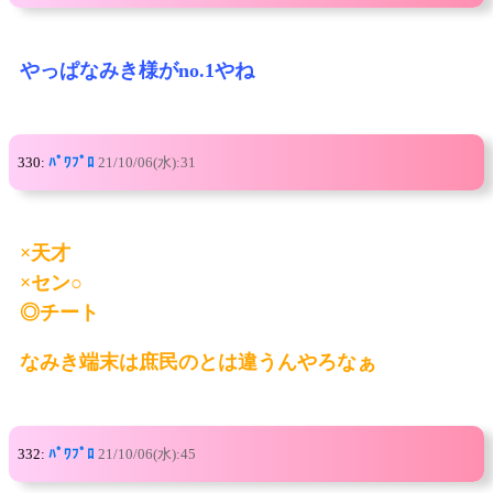
やっぱなみき様がno.1やね
330:
ﾊﾟﾜﾌﾟﾛ
21/10/06(水):31
×天才
×セン○
◎チート
なみき端末は庶民のとは違うんやろなぁ
332:
ﾊﾟﾜﾌﾟﾛ
21/10/06(水):45