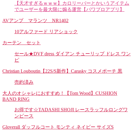
【天才すぎるｗｗｗ】カロリーバーとかいうアイテム
でユーザーを最大限に煽る運営【パワプロアプリ】
AVアンプ マランツ NR1402
10アルファード リアショック
カーテン セット
セール★DVF dress ダイアン チューリップ ドレス ワン
ピ
Christian Louboutin【22S/S新作】Carasky コスメポーチ 黒
売約済み
大人のオシャレにおすすめ！【Tom Wood】CUSHION
BAND RING
お得です☆TADASHI SHOJI レースラッフルロングワ
ンピース
Gloverall ダッフルコート モンティ ネイビー サイズS