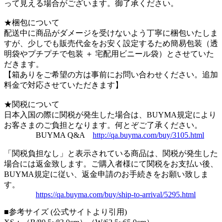
って見える場合がございます。御了承ください。
★梱包について
配送中に商品がダメージを受けないよう丁寧に梱包いたしま
すが、少しでも販売代金をお安く設定するため簡易包装（透
明袋やプチプチで包装 ＋ 宅配用ビニール袋）とさせていた
だきます。
【箱ありをご希望の方は事前にお問い合わせください。追加
料金で対応させていただきます】
★関税について
日本入国の際に関税が発生した場合は、BUYMA規定により
お客さまのご負担となります。何とぞご了承ください。
BUYMA Q&A
http://qa.buyma.com/buy/3105.html
「関税負担なし」と表示されている商品は、関税が発生した
場合には返金致します。ご購入者様にて関税をお支払い後、
BUYMA規定に従い、返金申請のお手続きをお願い致しま
す。
https://qa.buyma.com/buy/ship-to-arrival/5295.html
■参考サイズ (公式サイトより引用)