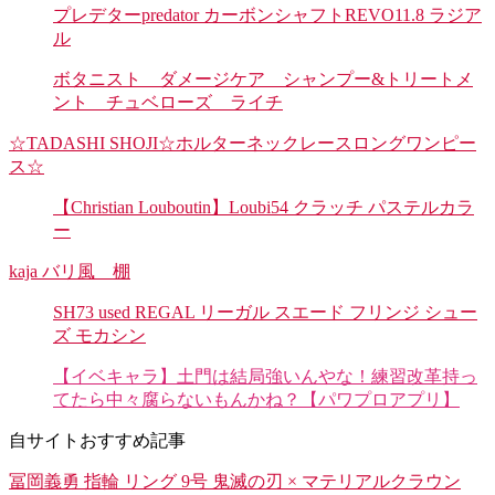
プレデターpredator カーボンシャフトREVO11.8 ラジア
ル
ボタニスト ダメージケア シャンプー&トリートメ
ント チュベローズ ライチ
☆TADASHI SHOJI☆ホルターネックレースロングワンピー
ス☆
【Christian Louboutin】Loubi54 クラッチ パステルカラ
ー
kaja バリ風 棚
SH73 used REGAL リーガル スエード フリンジ シュー
ズ モカシン
【イベキャラ】土門は結局強いんやな！練習改革持っ
てたら中々腐らないもんかね？【パワプロアプリ】
自サイトおすすめ記事
冨岡義勇 指輪 リング 9号 鬼滅の刃 × マテリアルクラウン