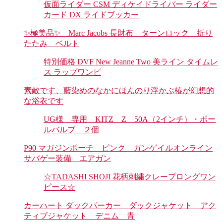
仮面ライダー CSM ディケイドライバー ライダー
カード DX ライドブッカー
✨極美品✨ Marc Jacobs 長財布 ターンロック 折り
たたみ ベルト
特別価格 DVF New Jeanne Two 美ライン タイムレ
ス ラップワンピ
素敵です、藍染めのなかにほんのり浮かぶ椿が幻想的
な浴衣です
UG様 専用 KITZ Z 50A（2インチ）・ボー
ルバルブ ２個
P90 マガジンポーチ ピンク ガンゲイルオンライン
サバゲー装備 エアガン
☆TADASHI SHOJI 花柄刺繍クレープロングワン
ピース☆
カーハート ダックパーカー ダックジャケット アク
ティブジャケット デニム 青