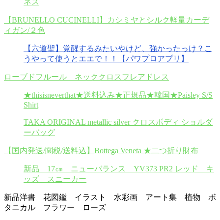
ネス
【BRUNELLO CUCINELLI】カシミヤとシルク軽量カーデ
ィガン/２色
【六道聖】覚醒するみたいやけど、強かったっけ？こ
うやって使うとエエで！！【パワプロアプリ】
ローブドフルール ネッククロスフレアドレス
★thisisneverthat★送料込み★正規品★韓国★Paisley S/S
Shirt
TAKA ORIGINAL metallic silver クロスボディ ショルダ
ーバッグ
【国内発送/関税/送料込】Bottega Veneta ★二つ折り財布
新品 17㎝ ニューバランス YV373 PR2 レッド キ
ッズ スニーカー
新品洋書 花図鑑 イラスト 水彩画 アート集 植物 ボ
タニカル フラワー ローズ