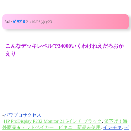
341:
ﾊﾟﾜﾌﾟﾛ
21/10/06(水):23
こんなデッキレベルで34000いくわけねえだろおか
えり
-
パワプロサクセス
-
HP ProDisplay P232 Monitor 21.5インチ ブラック
,
値下げ！海
外商品★テッドベイカー ビキニ 新品未使用
,
インチキ
,
デ