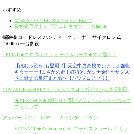
おすすめ！
Men's YEEZY BOOST 350 V2 “Black”
最終値下げ！スピア エレキギター Gladius
掃除機 コードレス ハンディークリーナー サイクロン式
25000pa 一台多役
CELINE★クロスボディ オーバルパース★すぐ届く！
【ほむら別Verも登場!?】天空中央高校でシナリオ強化
キターーー!!まさかの野手虹特3つがシナ金!! 〜サクス
ペに対する反応まとめ〜【パワプロアプリ】
*TAKA ORIGINAL *テディベアクロスボディバッグ 送関込
★XEXYMIX★ 韓国ヨガ専門ブランド/レーサーバック
ブラトップ
アッパーハイツ レディ 23インチ エタン
VERSACE★Arabesque Gold アラベスクゴールド カッ