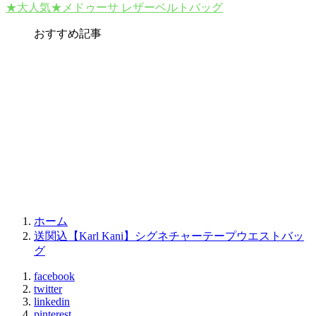
★大人気★メドゥーサ レザーベルトバッグ
おすすめ記事
ホーム
送関込【Karl Kani】シグネチャーテープウエストバッ
グ
facebook
twitter
linkedin
pinterest