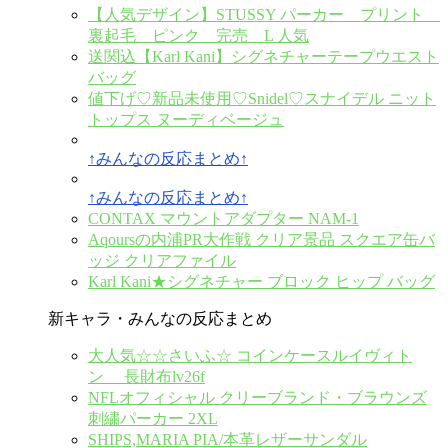
【人気デザイン】STUSSY パーカー プリント
裏起毛 ピンク 完売 L 人気
送関込【Karl Kani】シグネチャーテープウエスト
バッグ
値下げ♡新品未使用♡Snidel♡スナイデル ニット
トップス ヌーディベージュ
↑みんなの反応まとめ↑
↑みんなの反応まとめ↑
CONTAX マウントアダプター NAM-1
Aqoursの内浦PR大作戦 クリア景品 スクエア缶バ
ッジ クリアファイル
Karl Kani★シグネチャー ブロック ヒップ バッグ
新キャラ・みんなの反応まとめ
大人気☆☆さいふ☆ コインケースルイヴィト
ン 長財布lv26f
NFLオフィシャル クリーブランド・ブラウンズ
刺繍パーカー 2XL
SHIPS,MARIA PIA/本革レザーサンダル