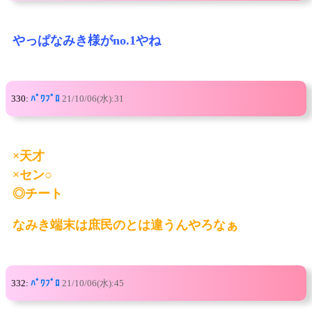
やっぱなみき様がno.1やね
330:
ﾊﾟﾜﾌﾟﾛ
21/10/06(水):31
×天才
×セン○
◎チート
なみき端末は庶民のとは違うんやろなぁ
332:
ﾊﾟﾜﾌﾟﾛ
21/10/06(水):45