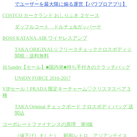
でユーザーを最大限に煽る運営【パワプロアプリ】
COSTCO カークランド おしりふき ２ケース
ダッフルコート ドルチェ&ガッバーナ
BOSS KATANA-AIR ワイヤレスアンプ
TAKA ORIGINAL☆フリースチェッククロスボディ☆
関税・送料無料
Jil Sander【セール】■国内発■持ち手付きのクラッチバッグ
UNION FORCE 2016-2017
VIPセール！PRADA 限定キーチャーム♡クリスマスベア３
種
TAKA Original チェックボード クロスボディ バッグ 送
関込
コーポレートファイナンスの原理 第9版
（値下げしました） 昭和レトロ アジアンテイス