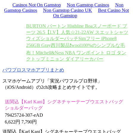
Casinos Not On Gamstop
Non Gamstop Casinos
Non
Gamstop Casinos
Non Gamstop Casino UK
Best Casino Not
On Gamstop
BURTON バートン Highline Boaスノーボード ブ
ーツ 26.5
【LV】人気☆21-22AW スエットシャツ
ウィズショルダーパッチ
Simフリー iPhone8
256GB Gray
西川製品❗️wool100%のシンプルな毛
布！
Mitchell&Ness NBA ワンポイント ロゴ タン
クトップ
ミニョン ダイアリーカバー
パワプロスマホアプリまとめ
スマホゲームアプリ「実況パワフルプロ野球」
（iOS/Android）の2ch攻略まとめサイトです。
送関込【Karl Kani】シグネチャーテープウエストバッグ
ショルダーバッグ
79425724-307-eAD
6,622円 7,790円
送関込【Karl Kani】シグネチャーテープウエストバッグ