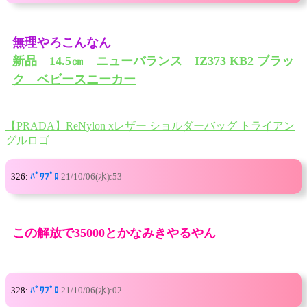
無理やろこんなん
新品 14.5㎝ ニューバランス IZ373 KB2 ブラッ
ク ベビースニーカー
【PRADA】ReNylon xレザー ショルダーバッグ トライアン
グルロゴ
326:
ﾊﾟﾜﾌﾟﾛ
21/10/06(水):53
この解放で35000とかなみきやるやん
328:
ﾊﾟﾜﾌﾟﾛ
21/10/06(水):02