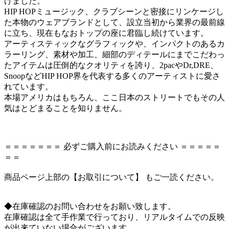
げました。
HIP HOPミュージック、クラブシーンと密接にリンケージし
た本物のウェアブランドとして、設立当初から業界の最前線
に立ち、現在もなおトップの座に君臨し続けています。
アーティスティックなグラフィックや、インパクトのあるカ
ラーリング、素材や加工、細部のディテールにまでこだわっ
たアイテムは圧倒的なクオリティを誇り、2pacやDr,DRE、
SnoopなどHIP HOP界を代表する多くのアーティストに愛さ
れています。
本場アメリカはもちろん、ここ日本のストリートでもその人
気はとどまることを知りません。
＝＝＝＝＝＝＝ 必ずご購入前にお読みください ＝＝＝＝＝
＝＝
商品ページ上部の【お取引について】 もご一読ください。
◆在庫確認のお問い合わせをお願い致します。
在庫確認は全て手作業で行っており、リアルタイムでの反映
が出来ていない場合がございます。