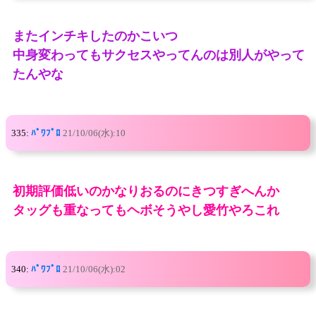
またインチキしたのかこいつ
中身変わってもサクセスやってんのは別人がやって
たんやな
335:
ﾊﾟﾜﾌﾟﾛ
21/10/06(水):10
初期評価低いのかなりおるのにきつすぎへんか
タッグも重なってもヘボそうやし愛竹やろこれ
340:
ﾊﾟﾜﾌﾟﾛ
21/10/06(水):02