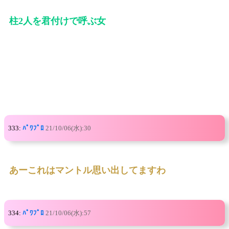
柱2人を君付けで呼ぶ女
333:
ﾊﾟﾜﾌﾟﾛ
21/10/06(水):30
あーこれはマントル思い出してますわ
334:
ﾊﾟﾜﾌﾟﾛ
21/10/06(水):57