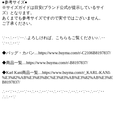
●参考サイズ●
※サイズガイドは目安(ブランド公式が提示しているサイ
ズ）となります。
あくまでも参考サイズですので実寸ではございません。
ご了承ください。
∵‥∴‥∵‥∴よろしければ、こちらもご覧ください♪∴‥
∵‥∴‥∵
◆バッグ・カバン…https://www.buyma.com/r/-C2106B8197837/
◆商品一覧…https://www.buyma.com/r/-B8197837/
◆Karl Kani商品一覧…https://www.buyma.com/r/_KARL-KANI-
%E3%82%AB%E3%83%BC%E3%83%AB%E3%82%AB%E3%83
B8197837/
∴‥∵‥∴‥∵‥∴‥∴‥∵‥∴‥∵‥∴‥∴‥∵‥∴‥∵‥
∴∴‥∵