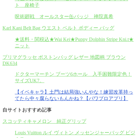
ト 座椅子
呪術廻戦 オールスター缶バッジ 禅院真希
Karl Kani Belt Bag ウエスト ベルト ボディー バッグ
★送料・関税込★Wai Kei★Puppy Dolphin Stripe Kni.t★
ニット
プリマグラッセ ボストンバッグ レザー 地図柄 ブラウン
DK634
ドクターマーチン ブーツ6ホール 入手困難限定色！
サイズUK7。
【イベキャラ】土門は結局強いんやな！練習改革持っ
てたら中々腐らないもんかね？【パワプロアプリ】
自サイトおすすめ記事
スコッティキャメロン 純正グリップ
Louis Vuitton ルイ ヴィトン メッセンジャーバッグ ビジ