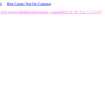
UK
Best Casino Not On Gamstop
ィ
rick owens drkshdwDrawstring Cropped
D.U.O. ザ クレンジング