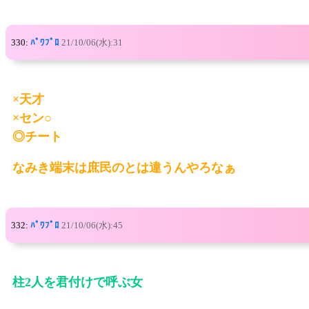
330:
ﾊﾟﾜﾌﾟﾛ
21/10/06(水):31
×天才
×セン○
◎チート
なみき端末は庶民のとは違うんやろなぁ
332:
ﾊﾟﾜﾌﾟﾛ
21/10/06(水):45
柱2人を君付けで呼ぶ女