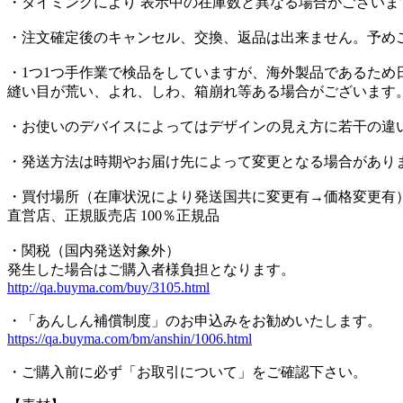
・タイミングにより 表示中の在庫数と異なる場合がございま
・注文確定後のキャンセル、交換、返品は出来ません。予め
・1つ1つ手作業で検品をしていますが、海外製品であるため
縫い目が荒い、よれ、しわ、箱崩れ等ある場合がございます
・お使いのデバイスによってはデザインの見え方に若干の違
・発送方法は時期やお届け先によって変更となる場合があり
・買付場所（在庫状況により発送国共に変更有→価格変更有
直営店、正規販売店 100％正規品
・関税（国内発送対象外）
発生した場合はご購入者様負担となります。
http://qa.buyma.com/buy/3105.html
・「あんしん補償制度」のお申込みをお勧めいたします。
https://qa.buyma.com/bm/anshin/1006.html
・ご購入前に必ず「お取引について」をご確認下さい。