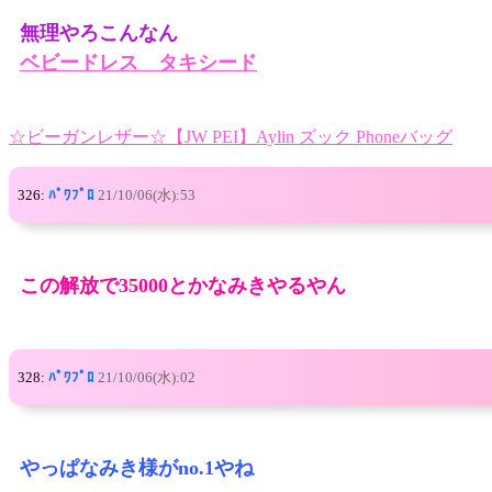
無理やろこんなん
ベビードレス タキシード
☆ビーガンレザー☆【JW PEI】Aylin ズック Phoneバッグ
326:
ﾊﾟﾜﾌﾟﾛ
21/10/06(水):53
この解放で35000とかなみきやるやん
328:
ﾊﾟﾜﾌﾟﾛ
21/10/06(水):02
やっぱなみき様がno.1やね