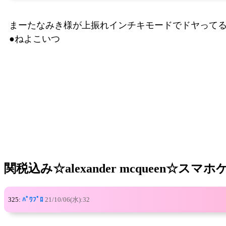
まーたなみき様が上振れインチキモードでドヤって
●ねよこいつ
関税込み☆alexander mcqueen☆スマホケ
325:
ﾊﾟﾜﾌﾟﾛ
21/10/06(水):32