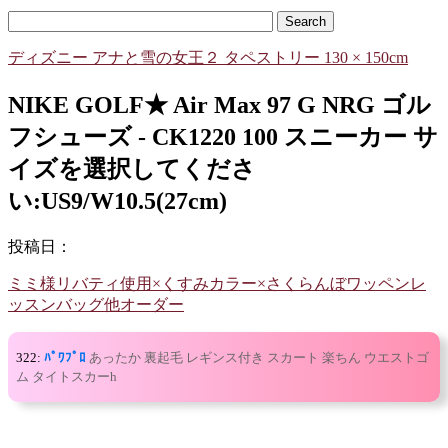
ディズニー アナと雪の女王２ タペストリー 130 × 150cm
NIKE GOLF★ Air Max 97 G NRG ゴル
フシューズ - CK1220 100 スニーカー サ
イズを選択してくださ
い:US9/W10.5(27cm)
投稿日：
ミミ様リバティ使用×くすみカラー×さくらんぼワッペンレ
ッスンバッグ他オーダー
322:
ﾊﾟﾜﾌﾟﾛ
あったか 裏起毛 レギンス付き スカート 楽ちん ウエストゴ
ム タイトスカーh