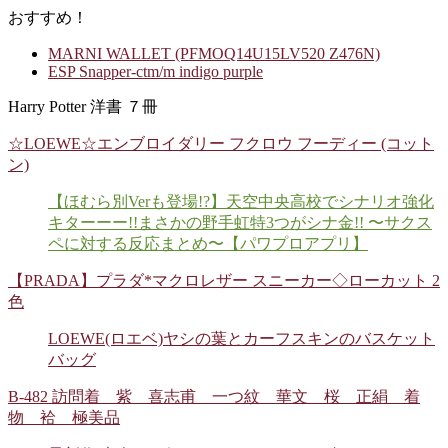
おすすめ！
MARNI WALLET (PFMOQ14U15LV520 Z476N)
ESP Snapper-ctm/m indigo purple
Harry Potter 洋書 ７冊
☆LOEWE☆エンブロイダリー フクロウ フーディー (コット
ン)
【ほむら別Verも登場!?】天空中央高校でシナリオ強化
キターーー!!まさかの野手虹特3つがシナ金!! 〜サクス
ペに対する反応まとめ〜【パワプロアプリ】
【PRADA】プラダ*マクロレザー スニーカー◇ローカット 2
色
LOEWE(ロエベ)ヤシの葉とカーフスキンのバスケット
バッグ
B-482 訪問着 紫 喜志甫 一つ紋 華文 桜 正絹 着
物 袷 極美品