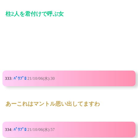
柱2人を君付けで呼ぶ女
333:
ﾊﾟﾜﾌﾟﾛ
21/10/06(水):30
あーこれはマントル思い出してますわ
334:
ﾊﾟﾜﾌﾟﾛ
21/10/06(水):57