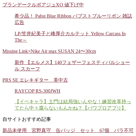
ブランデークルボアジュXO 値下げ中
希少品！ Pabst Blue Ribbon パブストブルーリボン 雑誌
広告
LP/笠井紀美子と峰厚介カルテット Yellow Carcass In
The～
Missing Link×Nike Air max SUSAN 24〜30cm
新作 【エルメス】140フェザーフェスティバルショー
ル スカーフ
PRS SE エレキギター 美中古
RAYCOP RS-300JWH
【イベキャラ】土門は結局強いんやな！練習改革持っ
てたら中々腐らないもんかね？【パワプロアプリ】
自サイトおすすめ記事
新品未使用 宮野真守 缶バッジ セット 67個 バラ不可