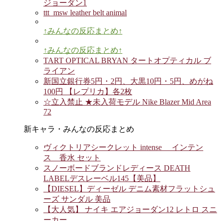
ジョーダン1
ttt_msw leather belt animal
↑みんなの反応まとめ↑
↑みんなの反応まとめ↑
TART OPTICAL BRYAN タートオプティカル ブ
ライアン
新国立銀行券5円・2円、大黒10円・5円、めがね
100円 【レプリカ】各2枚
☆立入禁止 ★未入荷モデル Nike Blazer Mid Area
72
新キャラ・みんなの反応まとめ
ヴィクトリアシークレット intense インテン
ス 香水 セット
スノーボードブランドレディース DEATH
LABELデスレーベル145【美品】
【DIESEL】ディーゼル デニム素材フラットシュ
ーズ サンダル 美品
【大人気】 ナイキ エアジョーダン12 レトロ スニ
ーカー