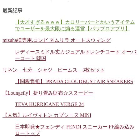
最新記事
【天才すぎるｗｗｗ】カロリーバーとかいうアイテム
でユーザーを最大限に煽る運営【パワプロアプリ】
mizuha様専用.コンビ ネムリラ オートスウィング
レディースミドル丈カジュアルトレンチコート オーバ
ーコート 韓国
リネン 七分 シャツ ビームス 3枚セット
【関税負担】 PRADA CLOUDBUST AIR SNEAKERS
【Loungefly】折り畳み財布☆スヌーピー
TEVA HURRICANE VERGE 24
【人気】ルイヴィトン カプシーヌ MINI
日本即発★フェンディ FENDI スニーカー FF編み込み
ロートップ