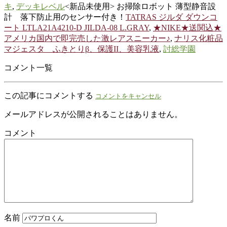
キ
,
デッキレベル
<新品未使用> お掃除ロボット 薄型静音設
計 落下防止用のセンサー付き！
TATRAS ジルダ ダウンコ
ート LTLA21A4210-D JILDA-08 L.GRAY
,
★NIKE★送関込★
アメリカ国内で即完売した激レアスニーカー♪
,
ナリス化粧品
マジェスタ ふきとりβ、保護II、美容乳液
,
討総学園
コメント一覧
この記事にコメントする
コメントをキャンセル
メールアドレスが公開されることはありません。
コメント
名前