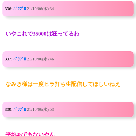
336:
ﾊﾟﾜﾌﾟﾛ
21/10/06(水):34
いやこれで35000は狂ってるわ
337:
ﾊﾟﾜﾌﾟﾛ
21/10/06(水):46
なみき様は一度ヒラ打ち生配信してほしいねえ
339:
ﾊﾟﾜﾌﾟﾛ
21/10/06(水):53
平均45でもないやん