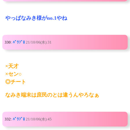
やっぱなみき様がno.1やね
330:
ﾊﾟﾜﾌﾟﾛ
21/10/06(水):31
×天才
×セン○
◎チート
なみき端末は庶民のとは違うんやろなぁ
332:
ﾊﾟﾜﾌﾟﾛ
21/10/06(水):45