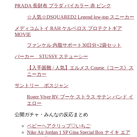
PRADA 長財布 プラダ バイカラー 赤 ピンク
☆人気☆DSQUARED2 Legend low-top スニーカー
メディコムトイ RAH ケルベロス プロテクトギア
MOVIE
ファンケル 内脂サポート30日分×2袋セット
パーカー STUSSY ステューシー
【入手困難 / 人気】エルメス Course《コース》ス
ニーカー
サントリー ボスジャン
Roger Viver RV ブーケ ストラス サテン バンド イ
エロー
公開ガチャ・みんなの反応まとめ
ベビーヘアクリップ♡いちご
Nike Air Jordan 1 SP Gina Special Box ナイキ エア