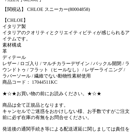
【関税込】 CHLOE スニーカー(80004858)
【CHLOE】
イタリア製
イタリアのクオリティとクリエイティビティが感じられるア
イテムです。
素材構成
革
ディテール
レザー / ロゴ入り / マルチカラーデザイン / バックル開閉 / ラ
ウンドトゥ / フラット（ヒールなし） / レザーライニング /
ラバーソール / 繊維でない動物性素材使用
商品コード： 17044511KC
★☆★お買い物の前にお読みください。★☆★
商品は全て正規品となります。
キャンセルでご迷惑をおかけしない様、お手数ですがご注文
前に必ず在庫の有無をお問合せください。
発送後の通関手続き等による配送遅延に関しましては責任を