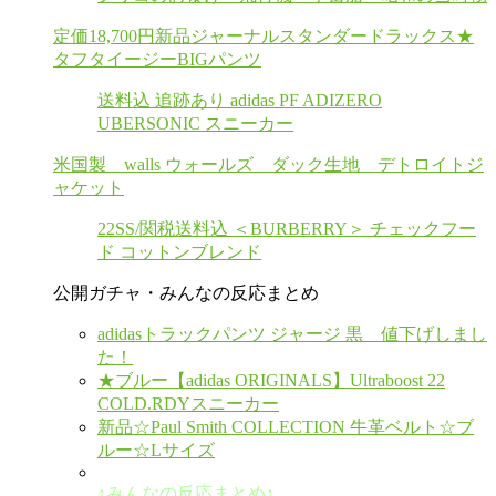
定価18,700円新品ジャーナルスタンダードラックス★
タフタイージーBIGパンツ
送料込 追跡あり adidas PF ADIZERO
UBERSONIC スニーカー
米国製 walls ウォールズ ダック生地 デトロイトジ
ャケット
22SS/関税送料込 ＜BURBERRY＞ チェックフー
ド コットンブレンド
公開ガチャ・みんなの反応まとめ
adidasトラックパンツ ジャージ 黒 値下げしまし
た！
★ブルー【adidas ORIGINALS】Ultraboost 22
COLD.RDYスニーカー
新品☆Paul Smith COLLECTION 牛革ベルト☆ブ
ルー☆Lサイズ
↑みんなの反応まとめ↑