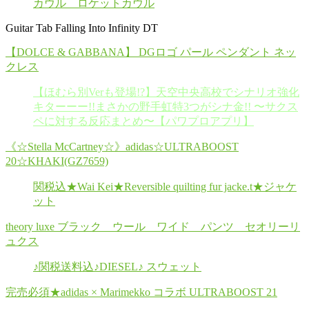
カウル ロケットカウル
Guitar Tab Falling Into Infinity DT
【DOLCE & GABBANA】 DGロゴ パール ペンダント ネッ
クレス
【ほむら別Verも登場!?】天空中央高校でシナリオ強化
キターーー!!まさかの野手虹特3つがシナ金!! 〜サクス
ペに対する反応まとめ〜【パワプロアプリ】
《☆Stella McCartney☆》adidas☆ULTRABOOST
20☆KHAKI(GZ7659)
関税込★Wai Kei★Reversible quilting fur jacke.t★ジャケ
ット
theory luxe ブラック ウール ワイド パンツ セオリーリ
ュクス
♪関税送料込♪DIESEL♪ スウェット
完売必須★adidas × Marimekko コラボ ULTRABOOST 21