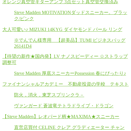
オレンジ真空管ギターアンプ 3点セット真空管交換済み
Steve Madden MOTIVATIONダッドスニーカー。ブラッ
ク/ピンク
大人可愛い♪ MIZUKI 14KYG ダイヤモンド パール リング
※でんでん様専用 【超美品】TUMI ビジネスバッグ
26141D4
【待望の新作★国内発】LV ナノスピーディー ☆ストラップ
調整可
Steve Madden 厚底スニーカーPossession 春にぴったり♪
ファイナンシャルアカデミー 不動産投資の学校 テキスト
防火，消火，東芝スプリンクラ－
ヴァンガード 蒼波竜テトラドライブ・ドラゴン
【Steve Madden】レオパード柄★MAXIMA★スニーカー
直営店買付 CELINE クレア グラディエーター チャン