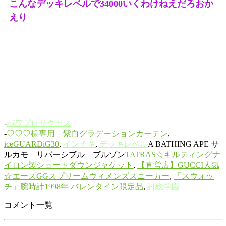
こんなデッキレベルで34000いくわけねえだろおか
えり
-
パワプロサクセス
-
♡♡♡様専用 紫白グラデーションカーテン
,
iceGUARDiG30
,
インチキ
,
デッキレベル
A BATHING APE サ
ルカモ リバーシブル ブルゾン
TATRAS☆キルティングナ
イロン製ショートダウンジャケット
,
【直営店】GUCCI人気
☆エースGGスプリームウィメンズスニーカー
,
「スウォッ
チ」腕時計1998年 バレンタイン限定品
,
討総学園
コメント一覧