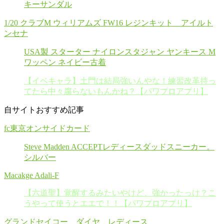
キーサンダル
1/20 クラブM ウィリアムズ FW16 レジンキット アイルト
ンセナ
USA製 スターター ナイロンスタジャン ヤンキース M
ワッペン ネイビー古着
【イベキャラ】土門は結局強いんやな！練習改革持っ
てたら中々腐らないもんかね？【パワプロアプリ】
自サイトおすすめ記事
fc東京オンサイドカード
Steve Madden ACCEPTレディースダッドスニーカー。
シルバー
Macakge Adali-F
【六道聖】覚醒するみたいやけど、強かったっけ？こ
うやって使うとエエで！！【パワプロアプリ】
グランドセイコー ダイヤ レディース