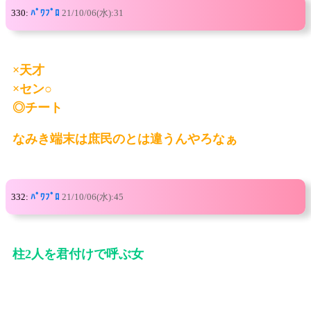
330:
ﾊﾟﾜﾌﾟﾛ
21/10/06(水):31
×天才
×セン○
◎チート
なみき端末は庶民のとは違うんやろなぁ
332:
ﾊﾟﾜﾌﾟﾛ
21/10/06(水):45
柱2人を君付けで呼ぶ女