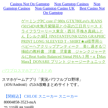
Casinos Not On Gamstop
Non Gamstop Casinos
Non
Gamstop Casinos
Non Gamstop Casino UK
Best Casino Not
On Gamstop
ゲーミングPC core i7 980x GTX780
Levi's JEANS
(50154D)
水無月紫陽花と小花の三日月リース ド
ライフラワーリース
東京・西川 手挽き真綿ふと
ん【シルク/絹】
[INSTANTFUNK]22SS GRAPHIC
PRINT LONG SLEEVED T - SHIRT★
ai様専用☆
ベビーヘアクリップ
アンティーク 美し過ぎる♡
挿絵の教科書 洋書 児童書 ジャンクジャーナ
ルに
Beat Audio Balanced Signal PHA-3 用 + α
【Max
Mara】DONARE プリント ジャージーチュニック
パワプロスマホアプリまとめ
スマホゲームアプリ「実況パワフルプロ野球」
（iOS/Android）の2ch攻略まとめサイトです。
【関税込】 CHLOE スニーカー スニーカー
80004858-3523-nuA
75,225円 88,500円