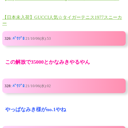
【日本未入荷】GUCCI人気☆タイガーテニス1977スニーカ
ー
326:
ﾊﾟﾜﾌﾟﾛ
21/10/06(水):53
この解放で35000とかなみきやるやん
328:
ﾊﾟﾜﾌﾟﾛ
21/10/06(水):02
やっぱなみき様がno.1やね