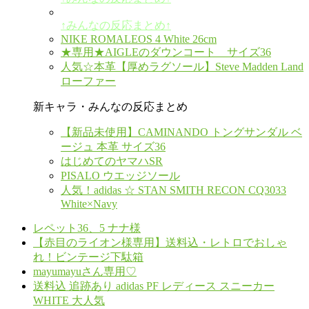
↑みんなの反応まとめ↑
NIKE ROMALEOS 4 White 26cm
★専用★AIGLEのダウンコート サイズ36
人気☆本革【厚めラグソール】Steve Madden Land
ローファー
新キャラ・みんなの反応まとめ
【新品未使用】CAMINANDO トングサンダル ベ
ージュ 本革 サイズ36
はじめてのヤマハSR
PISALO ウエッジソール
人気！adidas ☆ STAN SMITH RECON CQ3033
White×Navy
レペット36、5 ナナ様
【赤目のライオン様専用】送料込・レトロでおしゃ
れ！ビンテージ下駄箱
mayumayuさん専用♡
送料込 追跡あり adidas PF レディース スニーカー
WHITE 大人気