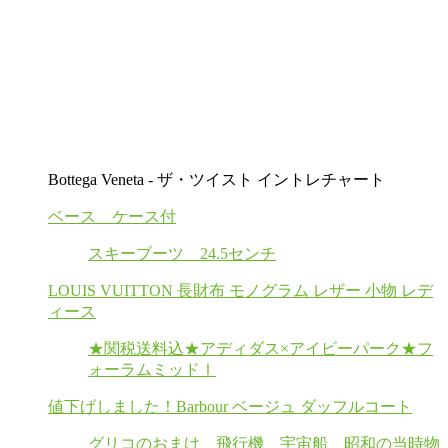
Bottega Veneta - ザ・ツイスト イントレチャート
ベース ケース付
スキーブーツ 24.5センチ
LOUIS VUITTON 長財布 モノグラム レザー 小物 レデ
ィース
★関税送料込★アディダス×アイビーパーク★フ
ォーラムミッドⅠ
値下げしました！Barbour ベージュ ダッフルコート
グリコのおまけ 飛行機 宇宙船 昭和の当時物