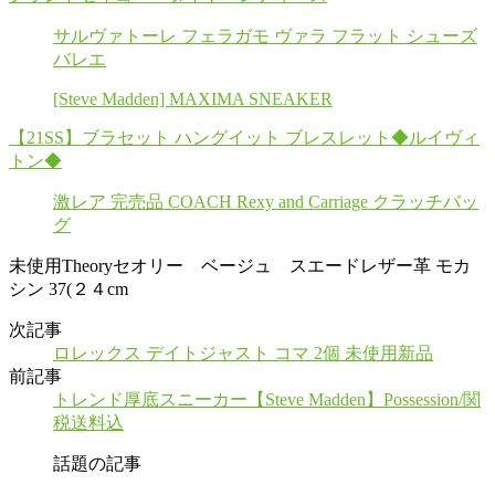
サルヴァトーレ フェラガモ ヴァラ フラット シューズ
バレエ
[Steve Madden] MAXIMA SNEAKER
【21SS】ブラセット ハングイット ブレスレット◆ルイヴィ
トン◆
激レア 完売品 COACH Rexy and Carriage クラッチバッ
グ
未使用Theoryセオリー ベージュ スエードレザー革 モカ
シン 37(２４cm
次記事
ロレックス デイトジャスト コマ 2個 未使用新品
前記事
トレンド厚底スニーカー【Steve Madden】Possession/関
税送料込
話題の記事