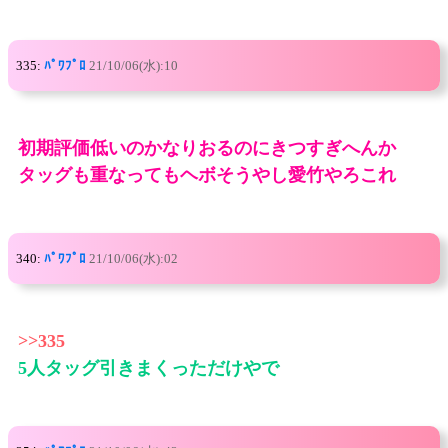
335:
ﾊﾟﾜﾌﾟﾛ
21/10/06(水):10
初期評価低いのかなりおるのにきつすぎへんか
タッグも重なってもヘボそうやし愛竹やろこれ
340:
ﾊﾟﾜﾌﾟﾛ
21/10/06(水):02
>>335
5人タッグ引きまくっただけやで