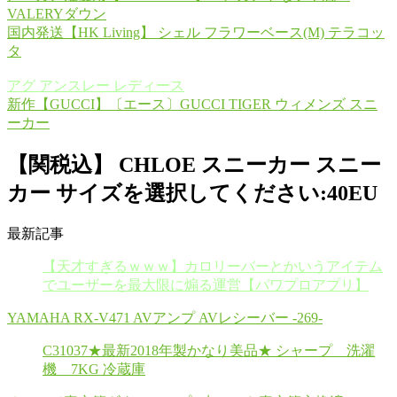
VALERYダウン
国内発送【HK Living】 シェル フラワーベース(M) テラコッ
タ
アグ アンスレー レディース
新作【GUCCI】〔エース〕GUCCI TIGER ウィメンズ スニ
ーカー
【関税込】 CHLOE スニーカー スニー
カー サイズを選択してください:40EU
最新記事
【天才すぎるｗｗｗ】カロリーバーとかいうアイテム
でユーザーを最大限に煽る運営【パワプロアプリ】
YAMAHA RX-V471 AVアンプ AVレシーバー -269-
C31037★最新2018年製かなり美品★ シャープ 洗濯
機 7KG 冷蔵庫