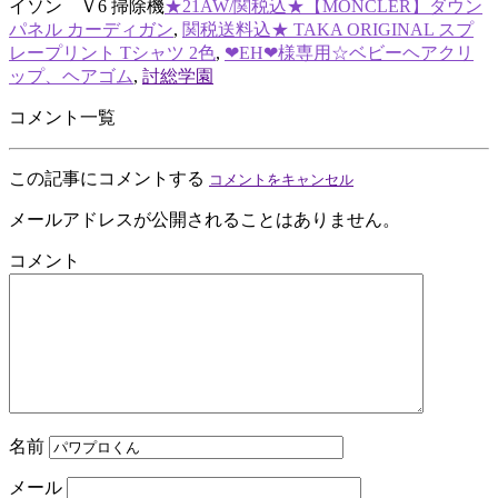
イソン Ｖ6 掃除機
★21AW/関税込★【MONCLER】ダウン
パネル カーディガン
,
関税送料込★ TAKA ORIGINAL スプ
レープリント Tシャツ 2色
,
❤︎EH❤︎様専用☆ベビーヘアクリ
ップ、ヘアゴム
,
討総学園
コメント一覧
この記事にコメントする
コメントをキャンセル
メールアドレスが公開されることはありません。
コメント
名前
メール