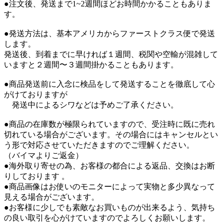
●注文後、発送まで1~2週間ほどお時間かかることもありま
す。
●発送方法は、基本アメリカからファーストクラス便で発送
します。
発送後、到着までに早ければ１週間、税関や空輸が混雑して
いますと２週間〜３週間掛かることもあります。
●商品発送前に入念に検品をして発送することを徹底して心
がけておりますが
発送中によるシワなどは予めご了承ください。
●商品の在庫数が極限られていますので、受注時に既に売れ
切れている場合がございます。その場合にはキャンセルとい
う形で対応させていただきますのでご理解ください。
（バイマよりご返金）
●海外取り寄せの為、お客様の都合による返品、交換はお断
りしております 。
●商品画像はお使いのモニターによって実物と多少異なって
見える場合がございます。
●お客様に少しでも素敵なお買いものが出来るよう、気持ち
の良い取引を心がけていますのでよろしくお願いします。