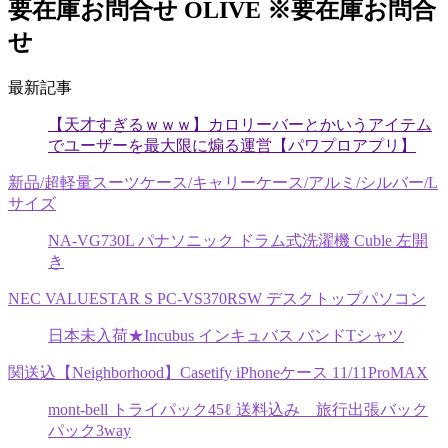
要在庫お問合せ OLIVE ※要在庫お問合
せ
最新記事
【天才すぎるｗｗｗ】カロリーバーとかいうアイテム
でユーザーを最大限に煽る運営【パワプロアプリ】
新品/超軽量スーツケース/キャリーケース/アルミ/シルバー/L
サイズ
NA-VG730L パナソニック ドラム式洗濯機 Cuble 左開
き
NEC VALUESTAR S PC-VS370RSW デスクトップパソコン
日本未入荷★Incubus インキュバス バンドTシャツ
関送込【Neighborhood】Casetify iPhoneケース 11/11ProMAX
mont-bell トライパック45ℓ 送料込み 旅行出張バック
パック3way