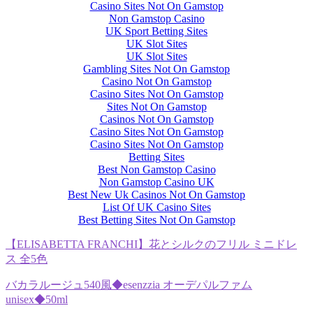
Casino Sites Not On Gamstop
Non Gamstop Casino
UK Sport Betting Sites
UK Slot Sites
UK Slot Sites
Gambling Sites Not On Gamstop
Casino Not On Gamstop
Casino Sites Not On Gamstop
Sites Not On Gamstop
Casinos Not On Gamstop
Casino Sites Not On Gamstop
Casino Sites Not On Gamstop
Betting Sites
Best Non Gamstop Casino
Non Gamstop Casino UK
Best New Uk Casinos Not On Gamstop
List Of UK Casino Sites
Best Betting Sites Not On Gamstop
【ELISABETTA FRANCHI】花とシルクのフリル ミニドレ
ス 全5色
バカラルージュ540風◆esenzzia オーデパルファム
unisex◆50ml