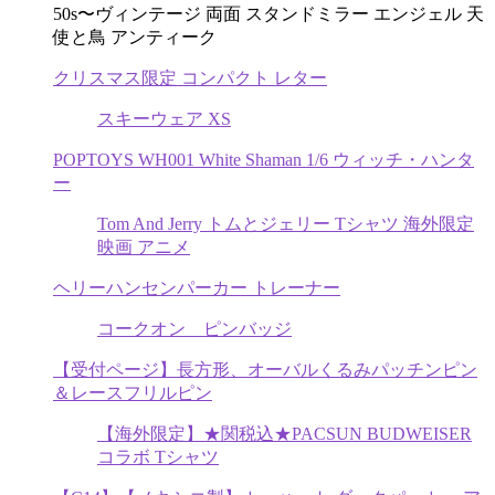
50s〜ヴィンテージ 両面 スタンドミラー エンジェル 天
使と鳥 アンティーク
クリスマス限定 コンパクト レター
スキーウェア XS
POPTOYS WH001 White Shaman 1/6 ウィッチ・ハンタ
ー
Tom And Jerry トムとジェリー Tシャツ 海外限定
映画 アニメ
ヘリーハンセンパーカー トレーナー
コークオン ピンバッジ
【受付ページ】長方形、オーバルくるみパッチンピン
＆レースフリルピン
【海外限定】★関税込★PACSUN BUDWEISER
コラボ Tシャツ