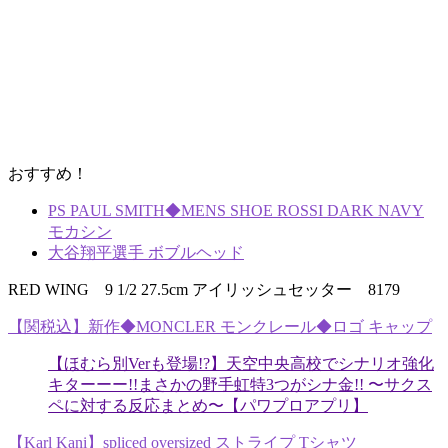
おすすめ！
PS PAUL SMITH◆MENS SHOE ROSSI DARK NAVY
モカシン
大谷翔平選手 ボブルヘッド
RED WING 9 1/2 27.5cm アイリッシュセッター 8179
【関税込】新作◆MONCLER モンクレール◆ロゴ キャップ
【ほむら別Verも登場!?】天空中央高校でシナリオ強化
キターーー!!まさかの野手虹特3つがシナ金!! 〜サクス
ペに対する反応まとめ〜【パワプロアプリ】
【Karl Kani】spliced oversized ストライプ Tシャツ