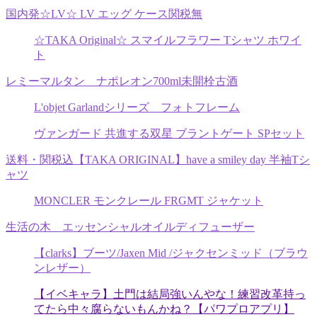
国内発☆LV☆ LV エッグ ケース関税無
☆TAKA Original☆ スマイルフラワー Tシャツ ホワイ
ト
レミーマルタン ナポレオン700ml未開栓古酒
L'objet Garlandシリーズ フォトフレーム
ヴァンガード 共進する双星 ブラントゲート SPセット
送料・関税込【TAKA ORIGINAL】have a smiley day 半袖Tシ
ャツ
MONCLER モンクレール FRGMT ジャケット
生活の木 エッセンシャルオイルディフューザー
【clarks】ブーツ/Jaxen Mid /ジャクセンミッド（ブラウ
ンレザー）
【イベキャラ】土門は結局強いんやな！練習改革持っ
てたら中々腐らないもんかね？【パワプロアプリ】