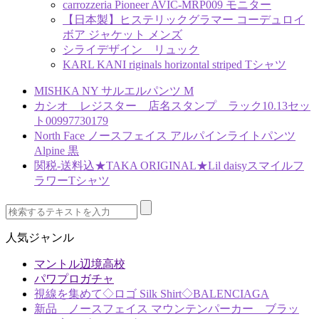
carrozzeria Pioneer AVIC-MRP009 モニター
【日本製】ヒステリックグラマー コーデュロイ
ボア ジャケット メンズ
シライデザイン リュック
KARL KANI riginals horizontal striped Tシャツ
MISHKA NY サルエルパンツ M
カシオ レジスター 店名スタンプ ラック10.13セッ
ト00997730179
North Face ノースフェイス アルパインライトパンツ
Alpine 黒
関税-送料込★TAKA ORIGINAL★Lil daisyスマイルフ
ラワーTシャツ
人気ジャンル
マントル辺境高校
パワプロガチャ
視線を集めて◇ロゴ Silk Shirt◇BALENCIAGA
新品 ノースフェイス マウンテンパーカー ブラッ