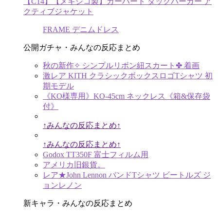
【C14】【メキシコ製】カーハート ダックパーカー ア
クティブジャケット
FRAME デニムドレス
公開ガチャ・みんなの反応まとめ
秋の新作✧ シンプルリボン紐スカート✤ 着画
激レア KITH クラシックボックスロゴTシャツ 初
期モデル
《KO様専用》KO-45cm ネックレス《箱&保存袋
付》
↑みんなの反応まとめ↑
↑みんなの反応まとめ↑
Godox TT350F 富士フィルム用
アメリカ旧銀貨。
レア★John Lennon バンドTシャツ ビートルズ ジ
ョンレノン
新キャラ・みんなの反応まとめ