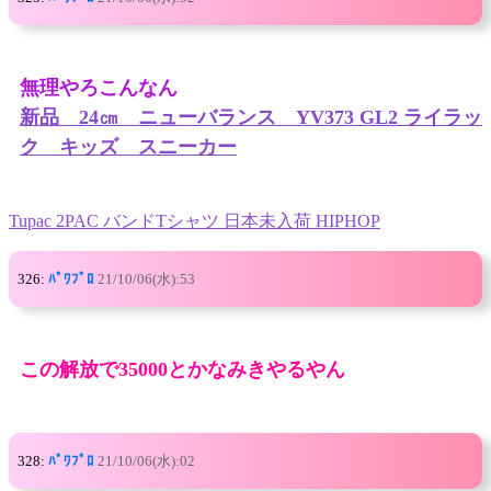
無理やろこんなん
新品 24㎝ ニューバランス YV373 GL2 ライラッ
ク キッズ スニーカー
Tupac 2PAC バンドTシャツ 日本未入荷 HIPHOP
326:
ﾊﾟﾜﾌﾟﾛ
21/10/06(水):53
この解放で35000とかなみきやるやん
328:
ﾊﾟﾜﾌﾟﾛ
21/10/06(水):02