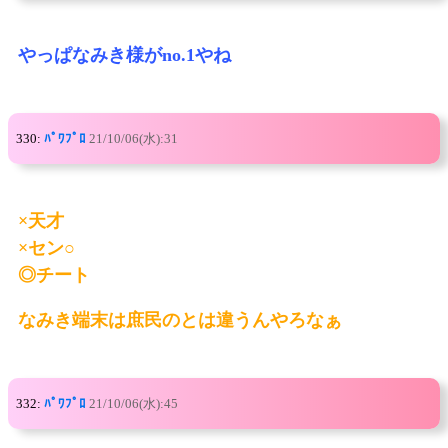
やっぱなみき様がno.1やね
330:
ﾊﾟﾜﾌﾟﾛ
21/10/06(水):31
×天才
×セン○
◎チート
なみき端末は庶民のとは違うんやろなぁ
332:
ﾊﾟﾜﾌﾟﾛ
21/10/06(水):45