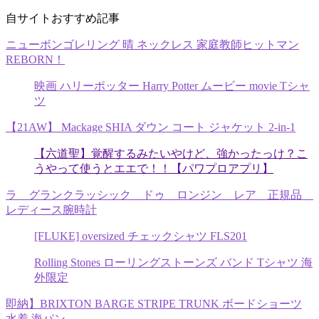
自サイトおすすめ記事
ニューボンゴレリング 晴 ネックレス 家庭教師ヒットマン
REBORN！
映画 ハリーポッター Harry Potter ムービー movie Tシャ
ツ
【21AW】 Mackage SHIA ダウン コート ジャケット 2-in-1
【六道聖】覚醒するみたいやけど、強かったっけ？こ
うやって使うとエエで！！【パワプロアプリ】
ラ グランクラッシック ドゥ ロンジン レア 正規品
レディース腕時計
[FLUKE] oversized チェックシャツ FLS201
Rolling Stones ローリングストーンズ バンド Tシャツ 海
外限定
即納】BRIXTON BARGE STRIPE TRUNK ボードショーツ
水着 海パン