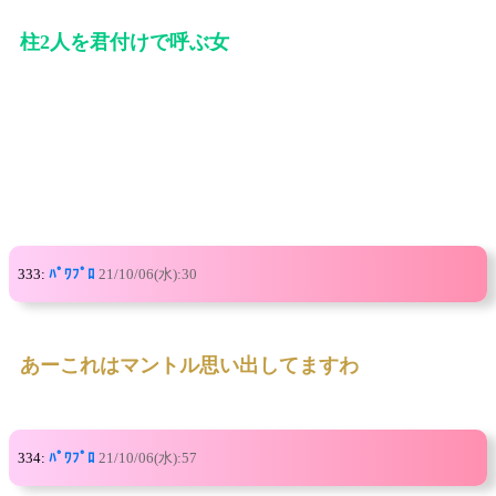
柱2人を君付けで呼ぶ女
333:
ﾊﾟﾜﾌﾟﾛ
21/10/06(水):30
あーこれはマントル思い出してますわ
334:
ﾊﾟﾜﾌﾟﾛ
21/10/06(水):57