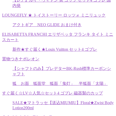
【レア】ルイ・ヴィトン 寅 コップ セット4 ゴブレ 国
内発
LOUNGEFLY ★ トイストーリー ロッツォ ミニリュック
アクトギア NEO GLIDE おまけ付き
ELISABETTA FRANCHI エリザベッタ フランキ タイト ミニ
スカート
新作★すぐ届く★Louis Vuitton セット4 ゴブレ
置物つきナポレオン
【シャフトのみ】プレデターBK-Rush標準カーボンシ
ャフト
狐 お面 狐面堂 狐面「鬼灯」 半狐面「太陽」
すぐ届く☆LV☆人気☆セット4 ゴブレ 磁器製のカップ
SALE★マトラッセ【送込MIUMIU】Floral★Zwist Body
Lotion200ml