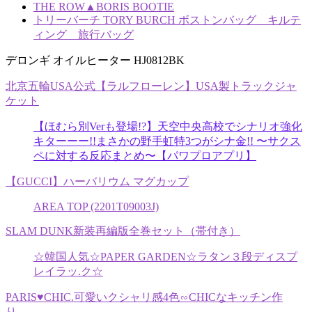
THE ROW▲BORIS BOOTIE
トリーバーチ TORY BURCH ボストンバッグ キルテ
ィング 旅行バッグ
デロンギ オイルヒーター HJ0812BK
北京五輪USA公式【ラルフローレン】USA製トラックジャ
ケット
【ほむら別Verも登場!?】天空中央高校でシナリオ強化
キターーー!!まさかの野手虹特3つがシナ金!! 〜サクス
ペに対する反応まとめ〜【パワプロアプリ】
【GUCCI】ハーバリウム マグカップ
AREA TOP (2201T09003J)
SLAM DUNK新装再編版全巻セット（帯付き）
☆韓国人気☆PAPER GARDEN☆ラタン３段ディスプ
レイラッ.ク☆
PARIS♥CHIC.可愛いクシャリ感4色∽CHICなキッチン作
り.。