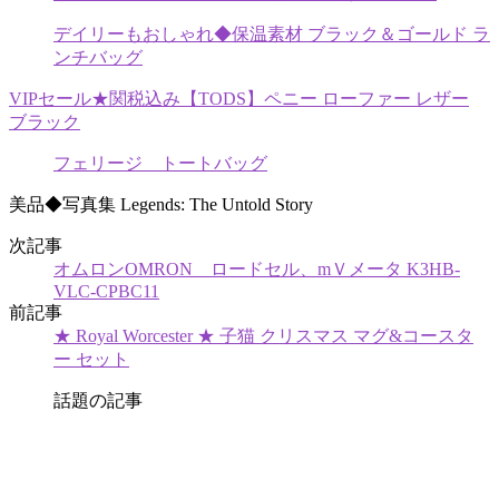
デイリーもおしゃれ◆保温素材 ブラック＆ゴールド ラ
ンチバッグ
VIPセール★関税込み【TODS】ペニー ローファー レザー
ブラック
フェリージ トートバッグ
美品◆写真集 Legends: The Untold Story
次記事
オムロンOMRON ロードセル、mＶメータ K3HB-
VLC-CPBC11
前記事
★ Royal Worcester ★ 子猫 クリスマス マグ&コースタ
ー セット
話題の記事