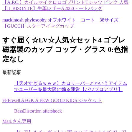
【A.P.C.】カイルマイクロロゴプリントTシャツ ピンク 人気
【IL BISONTE】牛革レザーA2060トートバッグ
mackintosh phylosophy オフホワイト コート 38サイズ
【GUCCI】スターアイマグカップ
すぐ届く☆LV☆人気☆セット4 ゴブレ
磁器製のカップ コップ・グラス 0:色指
定なし
最新記事
【天才すぎるｗｗｗ】カロリーバーとかいうアイテム
でユーザーを最大限に煽る運営【パワプロアプリ】
FFFresell AFGK A FEW GOOD KIDS ジャケット
BassDistortion aftershock
Mari.さん専用