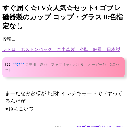
すぐ届く☆LV☆人気☆セット4 ゴブレ
磁器製のカップ コップ・グラス 0:色指
定なし
投稿日：
レトロ ボストンバッグ 本牛革製 小型 軽量 日本製
322:
ﾊﾟﾜﾌﾟﾛ
ご専用 新品 ファブリックパネル オーダー品 3点セ
ット
まーたなみき様が上振れインチキモードでドヤって
るんだが
●ねよこいつ