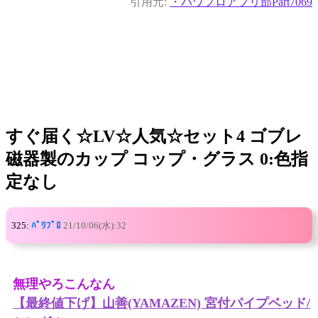
引用元:
・パワプロアプリ部Part7069
すぐ届く☆LV☆人気☆セット4 ゴブレ
磁器製のカップ コップ・グラス 0:色指
定なし
325:
ﾊﾟﾜﾌﾟﾛ
21/10/06(水):32
無理やろこんなん
【最終値下げ】山善(YAMAZEN) 宮付パイプベッド/