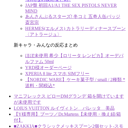
JAP盤 初回A1/A1 THE SEX PISTOLS NEVER
MIND
あんさんぶるスターズ! 冬コミ 五奇人缶バッジ
斎宮宗
HERMES(エルメス) カトラリーディナースプーン
〈アトラージュ〉
新キャラ・みんなの反応まとめ
ほぼ未使用 希少【ロリータ レンピカ】オーデパ
ルファム 50ml
YRD様オーダーページ
XPERIA 8 lite スマホ SIMフリー
【NORDIC WARE】ケーキ菓子型 / small / 2種類 *
送料・関税込*
マニフレックス ピローDMグランデ 箱を開けています
が未使用です
LOIUS VUITTON ルイヴィトン バレッタ 美品
【Y様専用】ブーツ／Dr.Martens【未使用・換え紐/箱
付】
■ZAKKIA■クラシックメッキスプーン2個セット-スモ