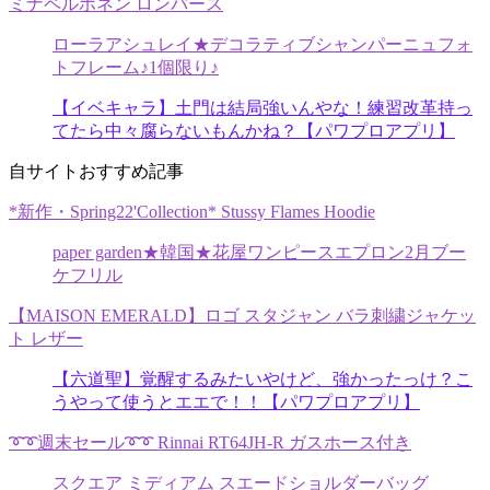
ミナペルホネン ロンパース
ローラアシュレイ★デコラティブシャンパーニュフォ
トフレーム♪1個限り♪
【イベキャラ】土門は結局強いんやな！練習改革持っ
てたら中々腐らないもんかね？【パワプロアプリ】
自サイトおすすめ記事
*新作・Spring22'Collection* Stussy Flames Hoodie
paper garden★韓国★花屋ワンピースエプロン2月ブー
ケフリル
【MAISON EMERALD】ロゴ スタジャン バラ刺繍ジャケッ
ト レザー
【六道聖】覚醒するみたいやけど、強かったっけ？こ
うやって使うとエエで！！【パワプロアプリ】
➰➰週末セール➰➰ Rinnai RT64JH-R ガスホース付き
スクエア ミディアム スエードショルダーバッグ