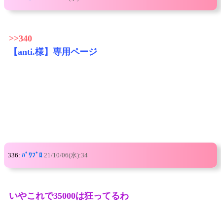
>>340
【anti.様】専用ページ
336:
ﾊﾟﾜﾌﾟﾛ
21/10/06(水):34
いやこれで35000は狂ってるわ