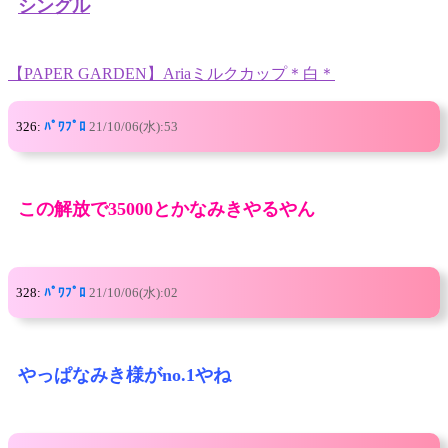
シングル
【PAPER GARDEN】Ariaミルクカップ＊白＊
326:
ﾊﾟﾜﾌﾟﾛ
21/10/06(水):53
この解放で35000とかなみきやるやん
328:
ﾊﾟﾜﾌﾟﾛ
21/10/06(水):02
やっぱなみき様がno.1やね