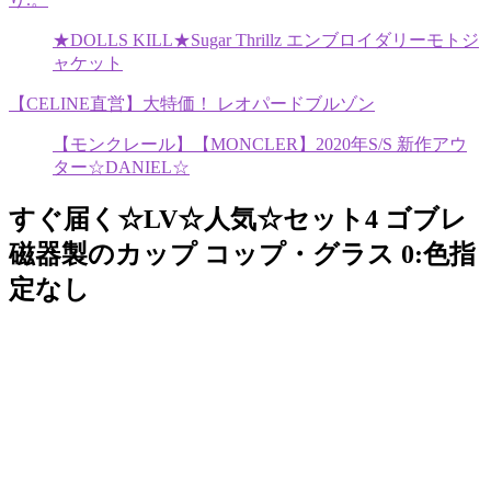
★DOLLS KILL★Sugar Thrillz エンブロイダリーモトジ
ャケット
【CELINE直営】大特価！ レオパードブルゾン
【モンクレール】【MONCLER】2020年S/S 新作アウ
ター☆DANIEL☆
すぐ届く☆LV☆人気☆セット4 ゴブレ
磁器製のカップ コップ・グラス 0:色指
定なし