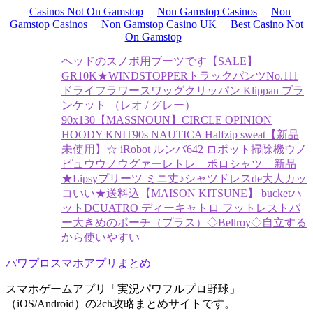
Casinos Not On Gamstop
Non Gamstop Casinos
Non
Gamstop Casinos
Non Gamstop Casino UK
Best Casino Not
On Gamstop
ヘッドのスノボ用ブーツです
【SALE】
GR10K★WINDSTOPPERトラックパンツ
No.111
ドライフラワースワッグ
クリッパン Klippan ブラ
ンケット （レオ / グレー）
90x130
【MASSNOUN】CIRCLE OPINION
HOODY KNIT
90s NAUTICA Halfzip sweat
【新品
未使用】☆ iRobot ルンバ642 ロボット掃除機
ウノ
ピュウウノウグァーレトレ ポロシャツ 新品
★Lipsyプリーツ ミニ丈♪シャツドレスde大人カッ
コいい★送料込
【MAISON KITSUNE】 bucketハ
ット
DCUATRO ディーキャトロ フットレストバ
ー
大きめのポーチ（プラス）◇Bellroy◇自立する
から使いやすい
パワプロスマホアプリまとめ
スマホゲームアプリ「実況パワフルプロ野球」
（iOS/Android）の2ch攻略まとめサイトです。