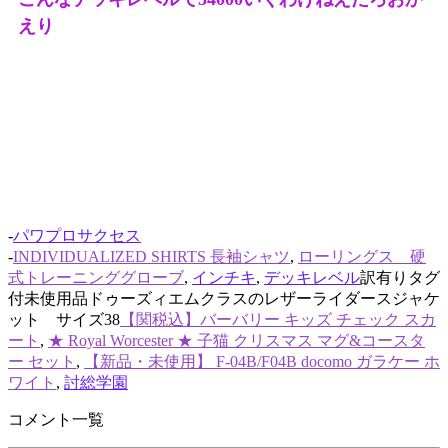
えり
-
パワプロサクセス
-
INDIVIDUALIZED SHIRTS 長袖シャツ
,
ローリングス 硬
式トレーニンググローブ
,
インチキ
,
デッキレベル
訳有りタグ
付未使用品ドゥーズィエムクラスのレザーライダースジャケ
ット サイズ38
【関税込】バーバリー キッズ チェック スカ
ート
,
★ Royal Worcester ★ 子猫 クリスマス マグ&コースタ
ー セット
,
【新品・未使用】 F-04B/F04B docomo ガラケー ホ
ワイト
,
討総学園
コメント一覧