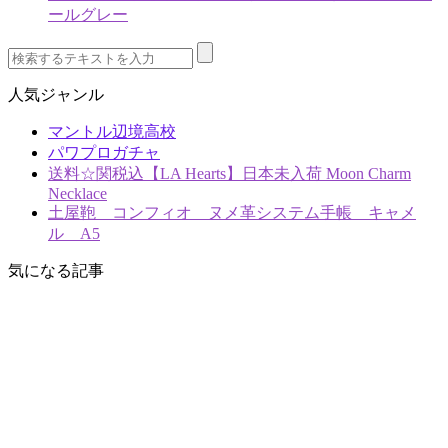
ールグレー
人気ジャンル
マントル辺境高校
パワプロガチャ
送料☆関税込【LA Hearts】日本未入荷 Moon Charm
Necklace
土屋鞄 コンフィオ ヌメ革システム手帳 キャメ
ル A5
気になる記事