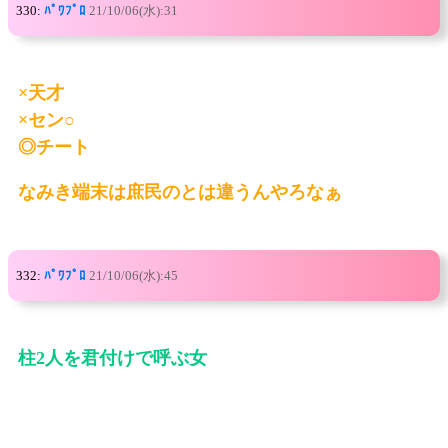
330:
ﾊﾟﾜﾌﾟﾛ
21/10/06(水):31
×天才
×セン○
◎チート
なみき端末は庶民のとは違うんやろなぁ
332:
ﾊﾟﾜﾌﾟﾛ
21/10/06(水):45
柱2人を君付けで呼ぶ女