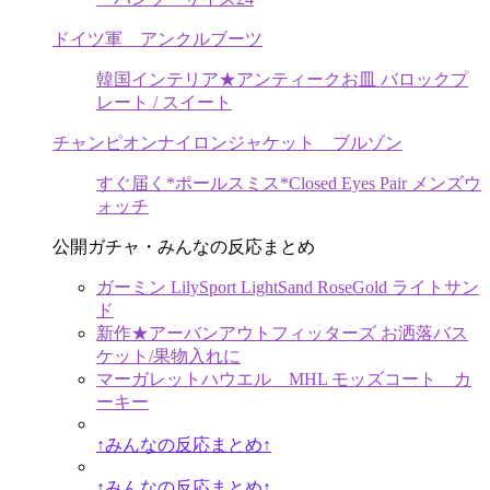
ドイツ軍 アンクルブーツ
韓国インテリア★アンティークお皿 バロックプ
レート / スイート
チャンピオンナイロンジャケット ブルゾン
すぐ届く*ポールスミス*Closed Eyes Pair メンズウ
ォッチ
公開ガチャ・みんなの反応まとめ
ガーミン LilySport LightSand RoseGold ライトサン
ド
新作★アーバンアウトフィッターズ お洒落バス
ケット/果物入れに
マーガレットハウエル MHL モッズコート カ
ーキー
↑みんなの反応まとめ↑
↑みんなの反応まとめ↑