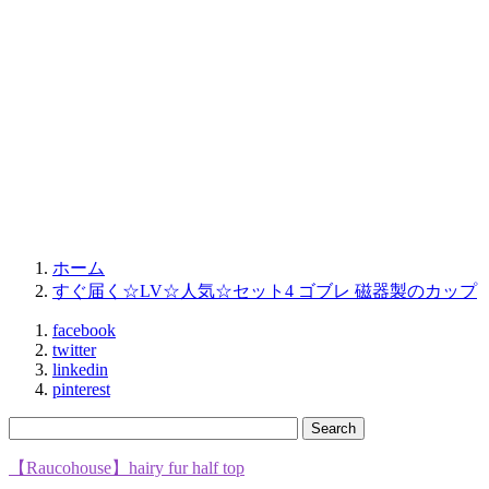
ホーム
すぐ届く☆LV☆人気☆セット4 ゴブレ 磁器製のカップ
facebook
twitter
linkedin
pinterest
【Raucohouse】hairy fur half top