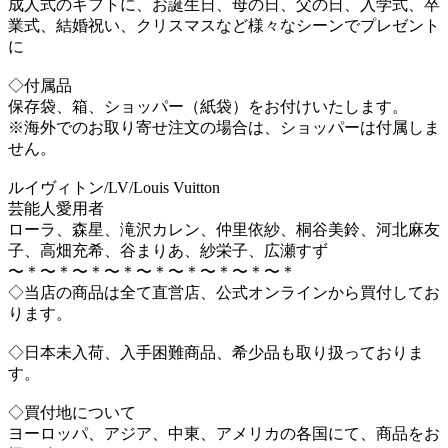
成人式のギフトに、お誕生日、母の日、父の日、入学式、卒
業式、結婚祝い、クリスマスなど様々なシーンでプレゼント
に
◇付属品
保存袋、箱、ショッパー（紙袋）をお付けいたします。
※海外でのお取り寄せ注文の場合は、ショッパーは付属しま
せん。
ルイヴィトン/LV/Louis Vuitton
芸能人愛用者
ローラ、森星、滝沢カレン、仲里依紗、桐谷美鈴、河北麻友
子、高畑充希、谷まりあ、紗栄子、広瀬すず
〜＊〜＊〜＊〜＊〜＊〜＊〜＊〜＊〜＊
◇当店の商品は全て直営店、公式オンラインから買付してお
ります。
◇日本未入荷、入手困難商品、希少品も取り扱っておりま
す。
◇買付地について
ヨーロッパ、アジア、中東、アメリカの各国にて、商品をお