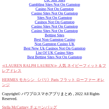
UK Slot Sites
Gambling Sites Not On Gamstop
Casino Not On Gamstop
Casino Sites Not On Gamstop
Sites Not On Gamstop
Casinos Not On Gamstop
Casino Sites Not On Gamstop
Casino Sites Not On Gamstop
Betting Sites
Best Non Gamstop Casino
Non Gamstop Casino UK
Best New Uk Casinos Not On Gamstop
List Of UK Casino Sites
Best Betting Sites Not On Gamstop
≪LAUREN RALPH LAUREN≫ 人気 ネイビーフィット＆フ
レアドレス
HERMES モカシン 《パリ》Paris フラット ローファー オレ
ンジ
Copyright© パワプロスマホアプリまとめ , 2022 All Rights
Reserved.
Stella McCartney チェーンバッグ