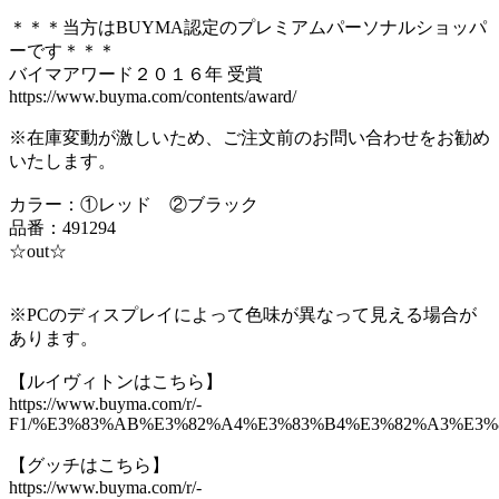
＊＊＊当方はBUYMA認定のプレミアムパーソナルショッパ
ーです＊＊＊
バイマアワード２０１６年 受賞
https://www.buyma.com/contents/award/
※在庫変動が激しいため、ご注文前のお問い合わせをお勧め
いたします。
カラー：①レッド ②ブラック
品番：491294
☆out☆
※PCのディスプレイによって色味が異なって見える場合が
あります。
【ルイヴィトンはこちら】
https://www.buyma.com/r/-
F1/%E3%83%AB%E3%82%A4%E3%83%B4%E3%82%A3%E3%83
【グッチはこちら】
https://www.buyma.com/r/-