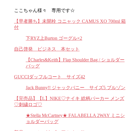
ここちゃん様々 専用です☆
【早者勝ち】未開栓 コニャック CAMUS XO 700ml 箱
付
下RYZ上Burton ゴーグル×2
自己啓発 ビジネス 本セット
【Charles&Keith】Flap Shoulder Bag / ショルダー
バッグ
GUCCIダッフルコート サイズ42
Jack Bunny!! ジャックバニー サイズ5 ブルゾン
【完売品】【L】NIKE♡ナイキ 総柄パーカー メンズ
♡刺繍ロゴ♡
★Stella McCartney★ FALABELLA 2WAY ミニシ
ョルダーバッグ