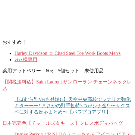
おすすめ！
Harley-Davidson ☆ Chad Steel Toe Work Boots Men's
vixx様専用
薬用アットベリー 60g 5個セット 未使用品
【関税送料込】Saint Laurent サンローラン チェーンネックレ
ス
【ほむら別Verも登場!?】天空中央高校でシナリオ強化
キターーー!!まさかの野手虹特3つがシナ金!! 〜サクス
ペに対する反応まとめ〜【パワプロアプリ】
日本完売色【チャールズ＆キース】クロスボディバッグ
Disney Parks x CRISLU☆ミニーちゃんアイコン ピアス