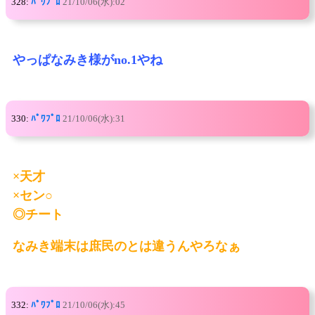
328:
ﾊﾟﾜﾌﾟﾛ
21/10/06(水):02
やっぱなみき様がno.1やね
330:
ﾊﾟﾜﾌﾟﾛ
21/10/06(水):31
×天才
×セン○
◎チート
なみき端末は庶民のとは違うんやろなぁ
332:
ﾊﾟﾜﾌﾟﾛ
21/10/06(水):45