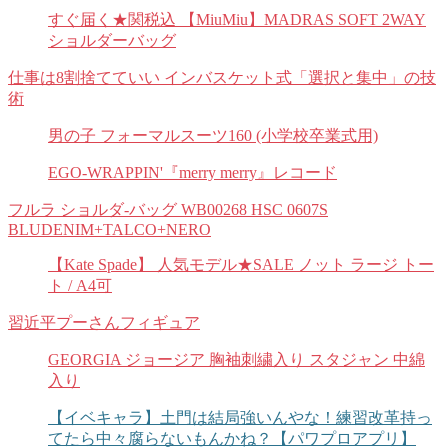
すぐ届く★関税込 【MiuMiu】MADRAS SOFT 2WAY
ショルダーバッグ
仕事は8割捨てていい インバスケット式「選択と集中」の技
術
男の子 フォーマルスーツ160 (小学校卒業式用)
EGO-WRAPPIN'『merry merry』レコード
フルラ ショルダ-バッグ WB00268 HSC 0607S
BLUDENIM+TALCO+NERO
【Kate Spade】 人気モデル★SALE ノット ラージ トー
ト / A4可
習近平プーさんフィギュア
GEORGIA ジョージア 胸袖刺繍入り スタジャン 中綿
入り
【イベキャラ】土門は結局強いんやな！練習改革持っ
てたら中々腐らないもんかね？【パワプロアプリ】