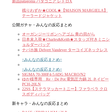
新品patagonia パタゴニア レトロX
残りわずか★COOL★【MAISON MARGIELA】
テーラードジャケット
公開ガチャ・みんなの反応まとめ
オーガンジーリボンヘアゴム 青の貝がら
日本未入荷★Charles&Keith★スタッズ付きミニシ
ョルダーバッグ
ナバホ族 Delvert Vandever ターコイズネックレス
↑みんなの反応まとめ↑
↑みんなの反応まとめ↑
SIGMA 70-300F4-5.6DG MACRO/N2
ゆか様専用 Re・De Pot 電気圧力鍋 2L ネイビー
PCH-20LN
22SS【ステラマッカートニー】ファラベラ クロ
スボディバッグ
新キャラ・みんなの反応まとめ