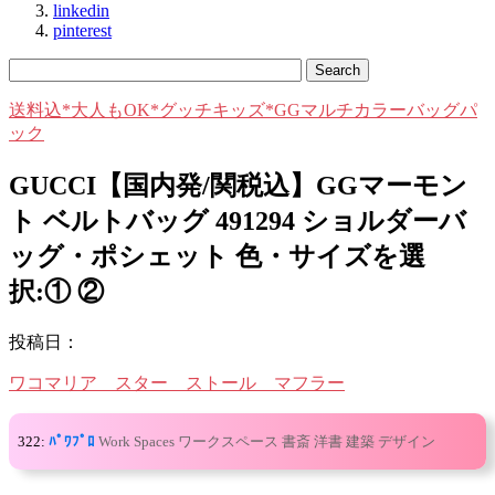
linkedin
pinterest
送料込*大人もOK*グッチキッズ*GGマルチカラーバッグパ
ック
GUCCI【国内発/関税込】GGマーモン
ト ベルトバッグ 491294 ショルダーバ
ッグ・ポシェット 色・サイズを選
択:① ②
投稿日：
ワコマリア スター ストール マフラー
322:
ﾊﾟﾜﾌﾟﾛ
Work Spaces ワークスペース 書斎 洋書 建築 デザイン