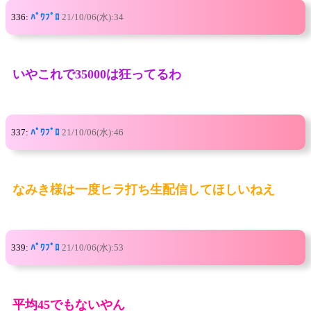
336:
ﾊﾟﾜﾌﾟﾛ
21/10/06(水):34
いやこれで35000は狂ってるわ
337:
ﾊﾟﾜﾌﾟﾛ
21/10/06(水):46
なみき様は一度ヒラ打ち生配信してほしいねえ
339:
ﾊﾟﾜﾌﾟﾛ
21/10/06(水):53
平均45でもないやん