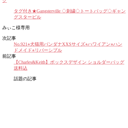
グ
タグ付き★Gangsterville ◇刺繍◇トートバッグ◇ギャン
グスタービル
みぃこ様専用
次記事
No.921⭐︎犬猫用バンダナXXSサイズ⭐︎ハワイアン⭐︎ハン
ドメイド⭐︎リバーシブル
前記事
【Charles&Keith】ボックスデザイン ショルダーバッグ
送料込
話題の記事