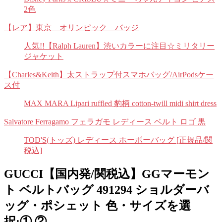
2色
【レア】東京 オリンピック バッジ
人気!!【Ralph Lauren】渋いカラーに注目☆ミリタリー
ジャケット
【Charles&Keith】太ストラップ付スマホバッグ/AirPodsケー
ス付
MAX MARA Lipari ruffled 豹柄 cotton-twill midi shirt dress
Salvatore Ferragamo フェラガモ レディース ベルト ロゴ 黒
TOD'S(トッズ) レディース ホーボーバッグ [正規品/関
税込]
GUCCI【国内発/関税込】GGマーモン
ト ベルトバッグ 491294 ショルダーバ
ッグ・ポシェット 色・サイズを選
択:① ②