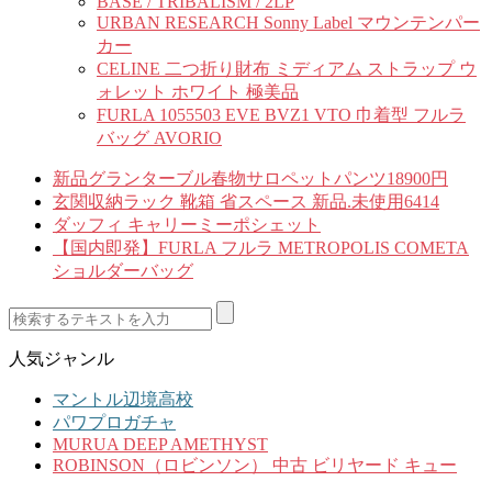
BASE / TRIBALISM / 2LP
URBAN RESEARCH Sonny Label マウンテンパー
カー
CELINE 二つ折り財布 ミディアム ストラップ ウ
ォレット ホワイト 極美品
FURLA 1055503 EVE BVZ1 VTO 巾着型 フルラ
バッグ AVORIO
新品グランターブル春物サロペットパンツ18900円
玄関収納ラック 靴箱 省スペース 新品.未使用6414
ダッフィ キャリーミーポシェット
【国内即発】FURLA フルラ METROPOLIS COMETA
ショルダーバッグ
人気ジャンル
マントル辺境高校
パワプロガチャ
MURUA DEEP AMETHYST
ROBINSON（ロビンソン） 中古 ビリヤード キュー