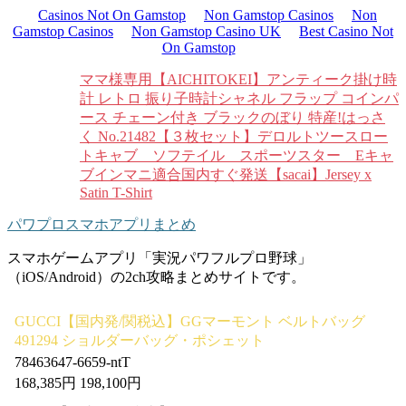
Casinos Not On Gamstop
Non Gamstop Casinos
Non
Gamstop Casinos
Non Gamstop Casino UK
Best Casino Not
On Gamstop
ママ様専用【AICHITOKEI】アンティーク掛け時
計 レトロ 振り子時計
シャネル フラップ コインパ
ース チェーン付き ブラック
のぼり 特産!はっさ
く No.21482【３枚セット】
デロルトツースロー
トキャブ ソフテイル スポーツスター Eキャ
ブインマニ適合
国内すぐ発送【sacai】Jersey x
Satin T-Shirt
パワプロスマホアプリまとめ
スマホゲームアプリ「実況パワフルプロ野球」
（iOS/Android）の2ch攻略まとめサイトです。
GUCCI【国内発/関税込】GGマーモント ベルトバッグ
491294 ショルダーバッグ・ポシェット
78463647-6659-ntT
168,385円 198,100円