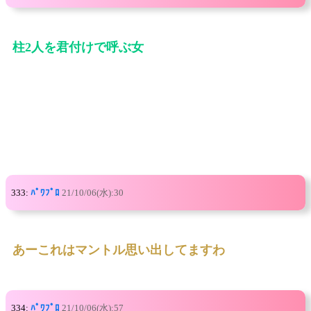
柱2人を君付けで呼ぶ女
333:
ﾊﾟﾜﾌﾟﾛ
21/10/06(水):30
あーこれはマントル思い出してますわ
334:
ﾊﾟﾜﾌﾟﾛ
21/10/06(水):57