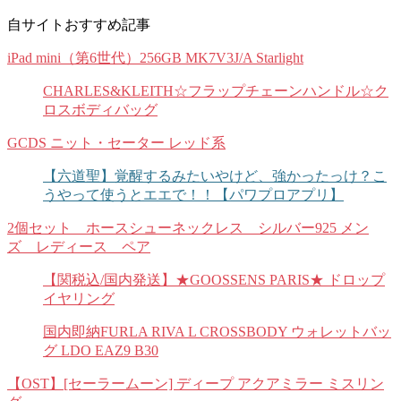
自サイトおすすめ記事
iPad mini（第6世代）256GB MK7V3J/A Starlight
CHARLES&KLEITH☆フラップチェーンハンドル☆ク
ロスボディバッグ
GCDS ニット・セーター レッド系
【六道聖】覚醒するみたいやけど、強かったっけ？こ
うやって使うとエエで！！【パワプロアプリ】
2個セット ホースシューネックレス シルバー925 メン
ズ レディース ペア
【関税込/国内発送】★GOOSSENS PARIS★ ドロップ
イヤリング
国内即納FURLA RIVA L CROSSBODY ウォレットバッ
グ LDO EAZ9 B30
【OST】[セーラームーン] ディープ アクアミラー ミスリン