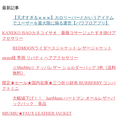
最新記事
【天才すぎるｗｗｗ】カロリーバーとかいうアイテム
でユーザーを最大限に煽る運営【パワプロアプリ】
KANEKO ISAOカネコイサオ 薔薇コサージュたすき掛けア
クセサリー
REDMOONライダースジャケット·レザージャケット
mono様 専用 リバティ ヘアアクセサリー
☆MiuMiu☆ ナッパレザー ショルダーバッグ 3色《送料
無料》
限定★セール★国内在庫★三つ折り財布 BURBERRY コンパ
クトミニ
大幅値下げ！！ hartMann ハートマン オールレザーバ
ックパック 美品
MIUMIU★FAUX LEATHER JACKET