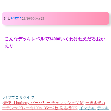
341:
ﾊﾟﾜﾌﾟﾛ
21/10/06(水):23
こんなデッキレベルで34000いくわけねえだろおか
えり
-
パワプロサクセス
-
未使用 burberry バーバリー チェックシャツ M
,
一級遮光カ
ーテン☆グレー☆100×135cm2枚 洗濯機OK
,
インチキ
,
デッキ