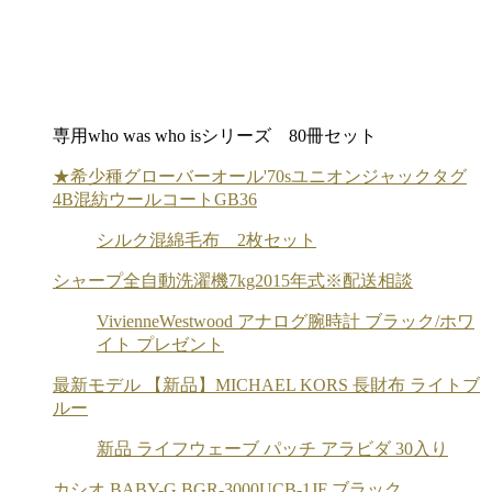
専用who was who isシリーズ 80冊セット
★希少種グローバーオール'70sユニオンジャックタグ
4B混紡ウールコートGB36
シルク混綿毛布 2枚セット
シャープ全自動洗濯機7kg2015年式※配送相談
VivienneWestwood アナログ腕時計 ブラック/ホワ
イト プレゼント
最新モデル 【新品】MICHAEL KORS 長財布 ライトブ
ルー
新品 ライフウェーブ パッチ アラビダ 30入り
カシオ BABY-G BGR-3000UCB-1JF ブラック