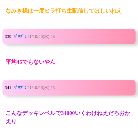
なみき様は一度ヒラ打ち生配信してほしいねえ
339:
ﾊﾟﾜﾌﾟﾛ
21/10/06(水):53
平均45でもないやん
341:
ﾊﾟﾜﾌﾟﾛ
21/10/06(水):23
こんなデッキレベルで34000いくわけねえだろおか
えり