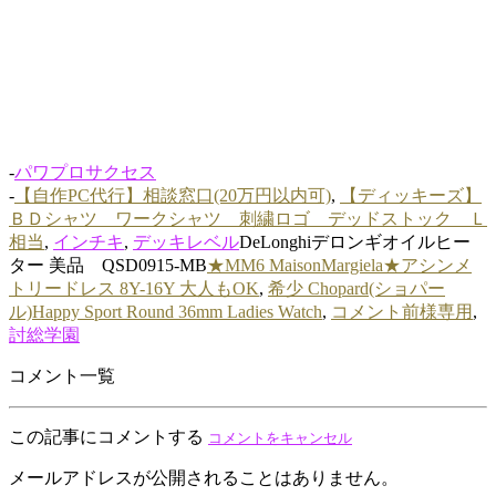
-
パワプロサクセス
-
【自作PC代行】相談窓口(20万円以内可)
,
【ディッキーズ】
ＢＤシャツ ワークシャツ 刺繍ロゴ デッドストック Ｌ
相当
,
インチキ
,
デッキレベル
DeLonghiデロンギオイルヒー
ター 美品 QSD0915-MB
★MM6 MaisonMargiela★アシンメ
トリードレス 8Y-16Y 大人もOK
,
希少 Chopard(ショパー
ル)Happy Sport Round 36mm Ladies Watch
,
コメント前様専用
,
討総学園
コメント一覧
この記事にコメントする
コメントをキャンセル
メールアドレスが公開されることはありません。