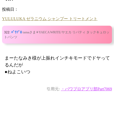
投稿日：
YULULUKA ゼラニウム シャンプー トリートメント
322:
ﾊﾟﾜﾌﾟﾛ
tamaさま✳︎YAECA WRITE/ヤエカ リバティ タックキュロッ
トパンツ
まーたなみき様が上振れインチキモードでドヤって
るんだが
●ねよこいつ
引用元:
・パワプロアプリ部Part7069