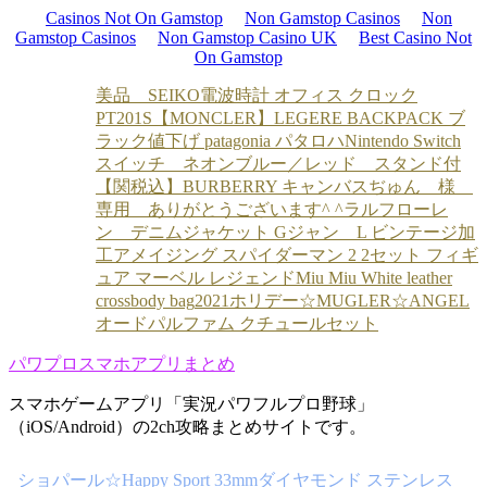
Casinos Not On Gamstop
Non Gamstop Casinos
Non
Gamstop Casinos
Non Gamstop Casino UK
Best Casino Not
On Gamstop
美品 SEIKO電波時計 オフィス クロック
PT201S
【MONCLER】LEGERE BACKPACK ブ
ラック
値下げ patagonia パタロハ
Nintendo Switch
スイッチ ネオンブルー／レッド スタンド付
【関税込】BURBERRY キャンバス
ぢゅん 様
専用 ありがとうございます^ ^
ラルフローレ
ン デニムジャケット Gジャン L ビンテージ加
工
アメイジング スパイダーマン 2 2セット フィギ
ュア マーベル レジェンド
Miu Miu White leather
crossbody bag
2021ホリデー☆MUGLER☆ANGEL
オードパルファム クチュールセット
パワプロスマホアプリまとめ
スマホゲームアプリ「実況パワフルプロ野球」
（iOS/Android）の2ch攻略まとめサイトです。
ショパール☆Happy Sport 33mmダイヤモンド ステンレス