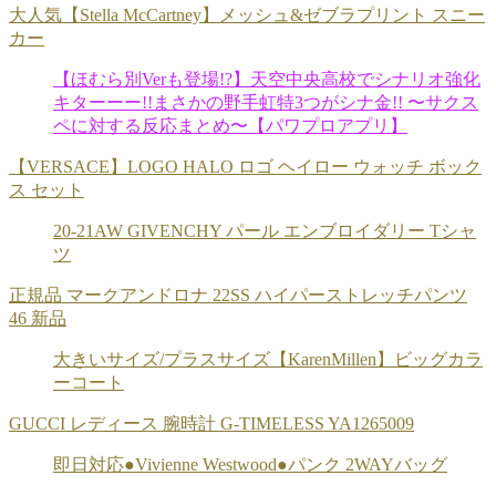
大人気【Stella McCartney】メッシュ&ゼブラプリント スニー
カー
【ほむら別Verも登場!?】天空中央高校でシナリオ強化
キターーー!!まさかの野手虹特3つがシナ金!! 〜サクス
ペに対する反応まとめ〜【パワプロアプリ】
【VERSACE】LOGO HALO ロゴ ヘイロー ウォッチ ボック
ス セット
20-21AW GIVENCHY パール エンブロイダリー Tシャ
ツ
正規品 マークアンドロナ 22SS ハイパーストレッチパンツ
46 新品
大きいサイズ/プラスサイズ【KarenMillen】ビッグカラ
ーコート
GUCCI レディース 腕時計 G-TIMELESS YA1265009
即日対応●Vivienne Westwood●パンク 2WAYバッグ