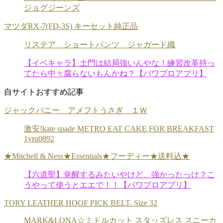
ジョグジーンズ
マツダRX-7(FD-3S) キーセット純正品
リステア ショートパンツ ジャガード織
【イベキャラ】土門は結局強いんやな！練習改革持っ
てたら中々腐らないもんかね？【パワプロアプリ】
自サイトおすすめ記事
ジャックバニー アメフトうさぎ １Ｗ
激安!kate spade METRO EAT CAKE FOR BREAKFAST
1yru0892
★Mitchell & Ness★Essentials★フーディー★送料込★
【六道聖】覚醒するみたいやけど、強かったっけ？こ
うやって使うとエエで！！【パワプロアプリ】
TORY LEATHER HOOF PICK BELT. Size 32
MARK&LONA☆ミドルカット スタッズレス スニーカ