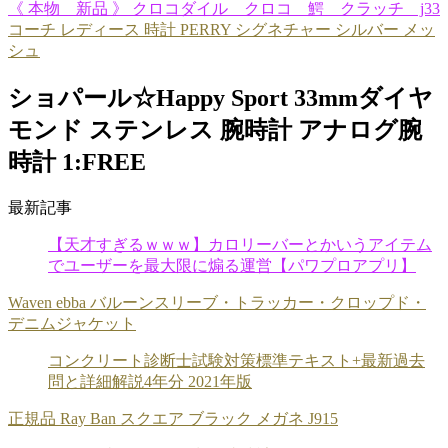
《 本物 新品 》 クロコダイル クロコ 鰐 クラッチ j33
コーチ レディース 時計 PERRY シグネチャー シルバー メッ
シュ
ショパール☆Happy Sport 33mmダイヤ
モンド ステンレス 腕時計 アナログ腕
時計 1:FREE
最新記事
【天才すぎるｗｗｗ】カロリーバーとかいうアイテム
でユーザーを最大限に煽る運営【パワプロアプリ】
Waven ebba バルーンスリーブ・トラッカー・クロップド・
デニムジャケット
コンクリート診断士試験対策標準テキスト+最新過去
問と詳細解説4年分 2021年版
正規品 Ray Ban スクエア ブラック メガネ J915