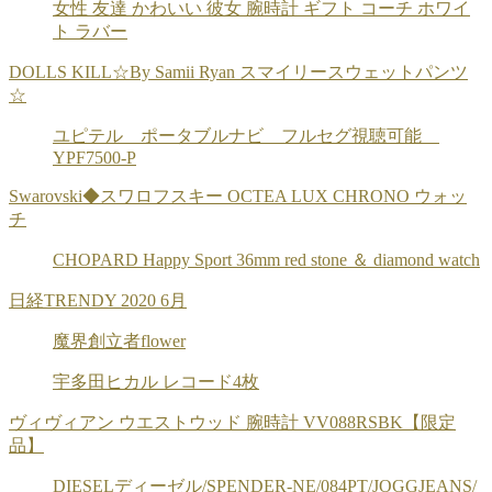
女性 友達 かわいい 彼女 腕時計 ギフト コーチ ホワイ
ト ラバー
DOLLS KILL☆By Samii Ryan スマイリースウェットパンツ
☆
ユピテル ポータブルナビ フルセグ視聴可能
YPF7500-P
Swarovski◆スワロフスキー OCTEA LUX CHRONO ウォッ
チ
CHOPARD Happy Sport 36mm red stone ＆ diamond watch
日経TRENDY 2020 6月
魔界創立者flower
宇多田ヒカル レコード4枚
ヴィヴィアン ウエストウッド 腕時計 VV088RSBK【限定
品】
DIESELディーゼル/SPENDER-NE/084PT/JOGGJEANS/