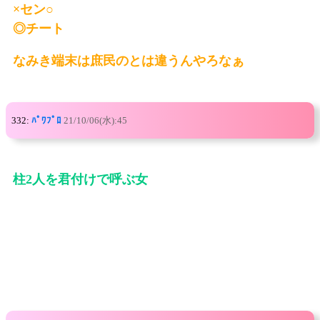
×セン○
◎チート
なみき端末は庶民のとは違うんやろなぁ
332:
ﾊﾟﾜﾌﾟﾛ
21/10/06(水):45
柱2人を君付けで呼ぶ女