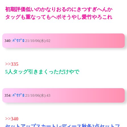
初期評価低いのかなりおるのにきつすぎへんか
タッグも重なってもヘボそうやし愛竹やろこれ
340:
ﾊﾟﾜﾌﾟﾛ
21/10/06(水):02
>>335
5人タッグ引きまくっただけやで
354:
ﾊﾟﾜﾌﾟﾛ
21/10/06(水):43
>>340
セットアップスカートレディース秋冬2点セットフ