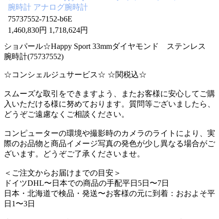
腕時計 アナログ腕時計
75737552-7152-b6E
1,460,830円 1,718,624円
ショパール☆Happy Sport 33mmダイヤモンド ステンレス
腕時計(75737552)
☆コンシェルジュサービス☆ ☆関税込☆
スムーズな取引をできますよう、またお客様に安心してご購
入いただける様に努めております。質問等ございましたら、
どうぞご遠慮なくご相談ください。
コンピューターの環境や撮影時のカメラのライトにより、実
際のお品物と商品イメージ写真の発色が少し異なる場合がご
ざいます。どうぞご了承くださいませ。
＜ご注文からお届けまでの目安＞
ドイツDHL〜日本での商品の手配平日5日〜7日
日本・北海道で検品・発送〜お客様の元に到着：おおよそ平
日1〜3日