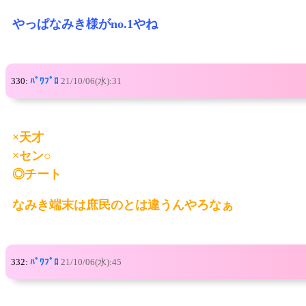
やっぱなみき様がno.1やね
330:
ﾊﾟﾜﾌﾟﾛ
21/10/06(水):31
×天才
×セン○
◎チート
なみき端末は庶民のとは違うんやろなぁ
332:
ﾊﾟﾜﾌﾟﾛ
21/10/06(水):45