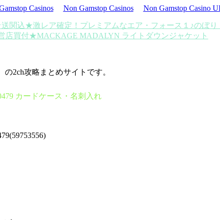
Gamstop Casinos
Non Gamstop Casinos
Non Gamstop Casino 
E★送関込★激レア確定！プレミアムなエア・フォース１♪
のぼり 
営店買付★MACKAGE MADALYN ライトダウンジャケット
d）の2ch攻略まとめサイトです。
 S0479 カードケース・名刺入れ
(59753556)