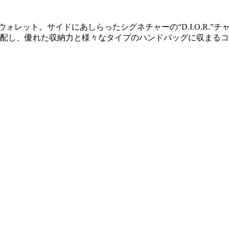
ングウォレット。サイドにあしらったシグネチャーの“D.I.O.R.
を配し、優れた収納力と様々なタイプのハンドバッグに収まる