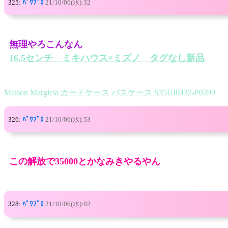
325:
ﾊﾟﾜﾌﾟﾛ
21/10/06(水):32
無理やろこんなん
16.5センチ ミキハウス×ミズノ タグなし新品
Maison Margiela カードケース パスケース S35UI0432-P0399
326:
ﾊﾟﾜﾌﾟﾛ
21/10/06(水):53
この解放で35000とかなみきやるやん
328:
ﾊﾟﾜﾌﾟﾛ
21/10/06(水):02