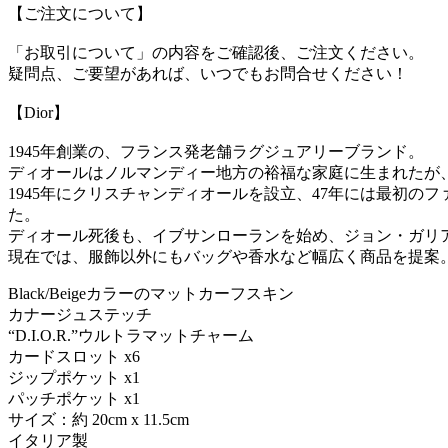
【ご注文について】
「お取引について」の内容をご確認後、ご注文ください。
疑問点、ご要望があれば、いつでもお問合せください！
【Dior】
1945年創業の、フランス発老舗ラグジュアリーブランド。
ディオールはノルマンディー地方の裕福な家庭に生まれたが
1945年にクリスチャンディオールを設立、47年には最初
た。
ディオール死後も、イブサンローランを始め、ジョン・ガリ
現在では、服飾以外にもバッグや香水など幅広く商品を提案
Black/Beigeカラーのマットカーフスキン
カナージュステッチ
“D.I.O.R.”ウルトラマットチャーム
カードスロット x6
ジップポケット x1
パッチポケット x1
サイズ：約 20cm x 11.5cm
イタリア製