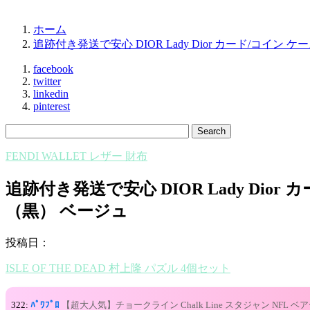
ホーム
追跡付き発送で安心 DIOR Lady Dior カード/コイン ケース
facebook
twitter
linkedin
pinterest
FENDI WALLET レザー 財布
追跡付き発送で安心 DIOR Lady Dio
（黒） ベージュ
投稿日：
ISLE OF THE DEAD 村上隆 パズル 4個セット
322:
ﾊﾟﾜﾌﾟﾛ
【超大人気】チョークライン Chalk Line スタジャン NFL ベ