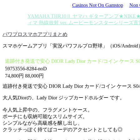
Casinos Not On Gamstop
Non 
YAMAHA THR10Ⅱ ヤマハ ギターアンプ
★NIK
ィマ 熱線放射 ver. ムービーモンスターシリーズ
直
パワプロスマホアプリまとめ
スマホゲームアプリ「実況パワフルプロ野球」（iOS/Androi
追跡付き発送で安心 DIOR Lady Dior カード/コイン ケース
59753556-8284-noD
74,800円 88,000円
追跡付き発送で安心 DIOR Lady Dior カード/コイン ケース S0479
大人気Diorの、Lady Dior ジップカードホルダー です。
今人気上昇中の、フラグメントケース。
ポーチにも収納可能なスリムサイズ。
シンプルながら高級感を醸し出し、
クラッチっぽく持てばコーデのアクセントとしても◎