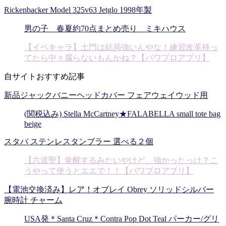
Rickenbacker Model 325v63 Jetglo 1998年製
男の子 春夏約70点まとめ売り ミキハウス
【イベキャラ】土門は結局強いんやな！練習改革持っ
てたら中々腐らないもんかね？【パワプロアプリ】
自サイトおすすめ記事
新品ジャックバニーヘッドカバー フェアウェイウッド用
(関税込み) Stella McCartney★FALABELLA small tote bag
beige
スタバ ステンレスタンブラー 選べる２個
【六道聖】覚醒するみたいやけど、強かったっけ？こ
うやって使うとエエで！！【パワプロアプリ】
【電池交換済み】レア！オブレイ Obrey ソリッドシルバー
腕時計 チャーム
USA発＊Santa Cruz＊Contra Pop Dot Teal パーカー/グリ