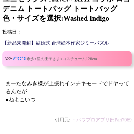
デニム トートバッグ トートバッグ
色・サイズを選択:Washed Indigo
投稿日：
【新品未開封】結婚式 台湾絵本作家ジミーパズル
322:
ﾊﾟﾜﾌﾟﾛ
希少⭐︎星の王子さま⭐︎コスチューム128cm
まーたなみき様が上振れインチキモードでドヤって
るんだが
●ねよこいつ
引用元:
・パワプロアプリ部Part7069