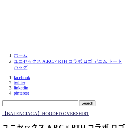
ホーム
ユニセックス A.P.C.× RTH コラボ ロゴ デニム トート
バッグ
facebook
twitter
linkedin
pinterest
【BALENCIAGA】HOODED OVERSHIRT
ユニセックス A.P.C.× RTH コラボ ロゴ