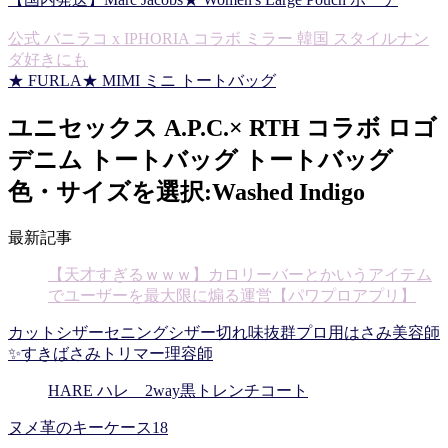
公式 バニラコ x IPHORIA コラボ ミラー 韓国 スタイルナン
ダ好きにも
★ FURLA★ MIMI ミニ トートバッグ
ユニセックス A.P.C.× RTH コラボ ロゴ
デニム トートバッグ トートバッグ
色・サイズを選択:Washed Indigo
最新記事
【天才すぎるｗｗｗ】カロリーバーとかいうアイテム
でユーザーを最大限に煽る運営【パワプロアプリ】
カットシザーセニングシザー切れ味抜群プロ用はさみ美容師
✨すきばさみトリマー理容師
HARE ハレ 2way黒トレンチコート
ヌメ革のキーケース18