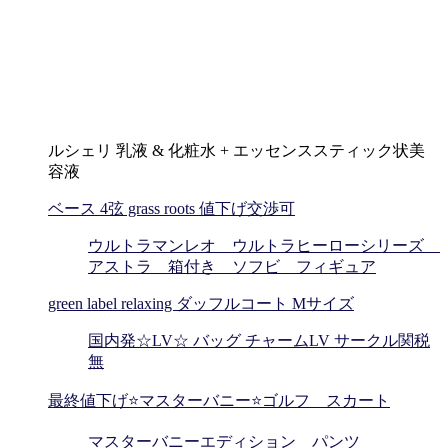
ルシェリ 乳液 & 化粧水 + エッセンススティック状美
容液
ベース 4弦 grass roots 値下げ交渉可
ウルトラマンレオ ウルトラヒーローシリーズ
アストラ 箱付き ソフビ フィギュア
green label relaxing ダッフルコート Mサイズ
国内発☆LV☆ バッグ チャームLV サークル関税
無
最終値下げ⭐️マスターバニー⭐️ゴルフ スカート
マスターバニーエディション パンツ