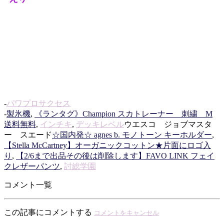
-
パワプロサクセス
-
製氷機
,
《ランタグ》Champion スカトレーナー 刺繍 M
送料無料
,
インチキ
,
デッキレベル
ウエスコ ジョブマスタ
ー スエード
☆国内発☆ agnes b. モノトーン キーホルダー
,
【Stella McCartney】オーガニックコットン★片面にロゴ入
り
,
【2/6まで出品その後は削除します】FAVO LINK フェイ
クレザーパンツ
,
討総学園
コメント一覧
この記事にコメントする
コメントをキャンセル