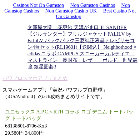
Casinos Not On Gamstop
Non Gamstop Casinos
Non
Gamstop Casinos
Non Gamstop Casino UK
Best Casino Not
On Gamstop
文庫屋大関 花更紗 天溝がま口
JIL SANDER
【ジルサンダー】フリルジャケット
FALILV by
FaLiLV バックパック
三菱純正液晶テレビリモコ
ン4台セット(RL19601)
【送関込】 Neighborhood ×
adidas コラボ CAMPUS スニーカー
カルティエ
マストライン 長財布 レザー ボルドー
世界最
強 銀星囲碁3
パワプロスマホアプリまとめ
スマホゲームアプリ「実況パワフルプロ野球」
（iOS/Android）の2ch攻略まとめサイトです。
ユニセックス A.P.C.× RTH コラボ ロゴ デニム トートバッ
グ トートバッグ
68138601-8706-Kx3
29,580円 34,800円