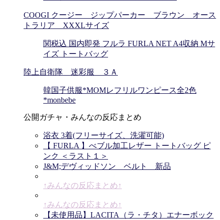
COOGI クージー ジップパーカー ブラウン オース
トラリア XXXLサイズ
関税込 国内即発 フルラ FURLA NET A4収納 Mサ
イズ トートバッグ
陸上自衛隊 迷彩服 ３Ａ
韓国子供服*MOMレフリルワンピース全2色
*monbebe
公開ガチャ・みんなの反応まとめ
浴衣 3着(フリーサイズ、洗濯可能)
【 FURLA 】べブル加工レザー トートバッグ ピ
ンク ＜ラスト１＞
J&M;デヴィッドソン ベルト 新品
↑みんなの反応まとめ↑
↑みんなの反応まとめ↑
【未使用品】LACITA（ラ・チタ）エナーボック