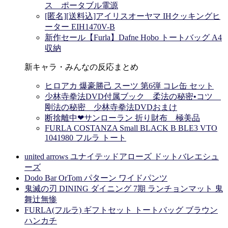
ス ポータブル電源
[匿名][送料込]アイリスオーヤマ IHクッキングヒ
ーター EIH1470V-B
新作セール【Furla】Dafne Hobo トートバッグ A4
収納
新キャラ・みんなの反応まとめ
ヒロアカ 爆豪勝己 スーツ 第6弾 コレ缶 セット
少林寺拳法DVD付属ブック 柔法の秘密•コツ
剛法の秘密 少林寺拳法DVDおまけ
断捨離中❤サンローラン 折り財布 極美品
FURLA COSTANZA Small BLACK B BLE3 VTO
1041980 フルラ トート
united arrows ユナイテッドアローズ ドットバレエシュ
ーズ
Dodo Bar OrTom パターン ワイドパンツ
鬼滅の刃 DINING ダイニング 7期 ランチョンマット 鬼
舞辻無惨
FURLA(フルラ) ギフトセット トートバッグ ブラウン
ハンカチ