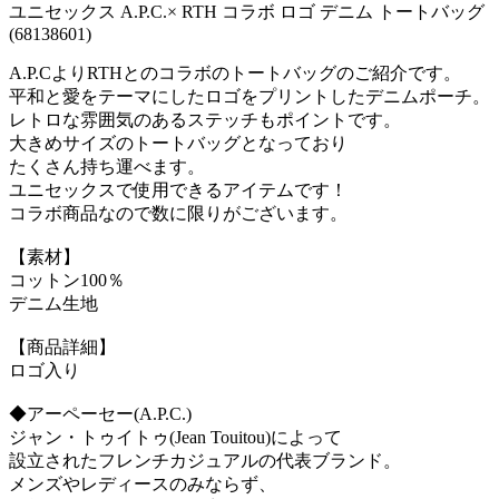
ユニセックス A.P.C.× RTH コラボ ロゴ デニム トートバッグ
(68138601)
A.P.CよりRTHとのコラボのトートバッグのご紹介です。
平和と愛をテーマにしたロゴをプリントしたデニムポーチ。
レトロな雰囲気のあるステッチもポイントです。
大きめサイズのトートバッグとなっており
たくさん持ち運べます。
ユニセックスで使用できるアイテムです！
コラボ商品なので数に限りがございます。
【素材】
コットン100％
デニム生地
【商品詳細】
ロゴ入り
◆アーペーセー(A.P.C.)
ジャン・トゥイトゥ(Jean Touitou)によって
設立されたフレンチカジュアルの代表ブランド。
メンズやレディースのみならず、