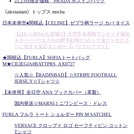
22.23日限定価格 PRADA ボストンバック
《alexiastam》トップス mocha
日本未発売♦関税込【CELINE】ゼブラ柄ラージ カバ タイス
【ほむら別Verも登場!?】天空中央高校でシナリオ強化
キターーー!!まさかの野手虹特3つがシナ金!! 〜サクス
ペに対する反応まとめ〜【パワプロアプリ】
★関税込【FURLA】SOFIAトートバッグ
M★CILIEGIA#BATTPRS_AX0727
☆人気☆【BADINBAD】☆STRIPE FOOTBALL
JERSE.Y☆Tシャツ☆
【未使用】全日空 ANA ブックカバー（革製）
国内発送☆MARNIミニワンピース・ドレス
FURLA フルラ トート ショルダー PIN M SATCHEL
VERSACE クロップド ロゴ セーフティピン コットン
Tシャツ