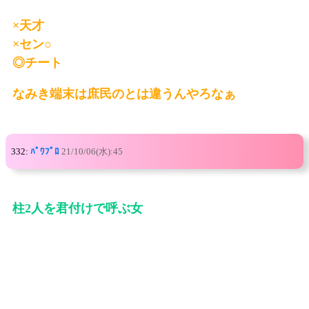
×天才
×セン○
◎チート
なみき端末は庶民のとは違うんやろなぁ
332:
ﾊﾟﾜﾌﾟﾛ
21/10/06(水):45
柱2人を君付けで呼ぶ女