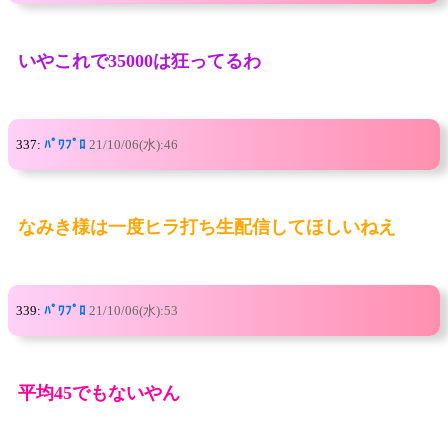
いやこれで35000は狂ってるわ
337:
ﾊﾟﾜﾌﾟﾛ
21/10/06(水):46
なみき様は一度ヒラ打ち生配信してほしいねえ
339:
ﾊﾟﾜﾌﾟﾛ
21/10/06(水):53
平均45でもないやん