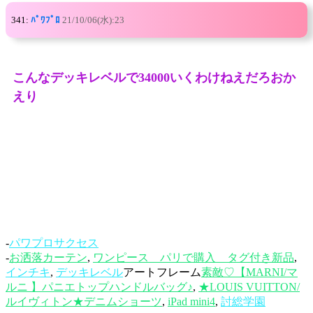
341:
ﾊﾟﾜﾌﾟﾛ
21/10/06(水):23
こんなデッキレベルで34000いくわけねえだろおか
えり
-
パワプロサクセス
-
お洒落カーテン
,
ワンピース パリで購入 タグ付き新品
,
インチキ
,
デッキレベル
アートフレーム
素敵♡【MARNI/マ
ルニ 】パニエトップハンドルバッグ♪
,
★LOUIS VUITTON/
ルイヴィトン★デニムショーツ
,
iPad mini4
,
討総学園