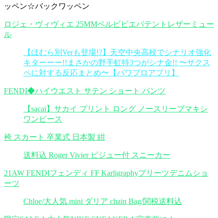
ッペン☆バックワッペン
ロジェ・ヴィヴィエ 25MMベルビビエパテントレザーミュー
ル
【ほむら別Verも登場!?】天空中央高校でシナリオ強化
キターーー!!まさかの野手虹特3つがシナ金!! 〜サクス
ペに対する反応まとめ〜【パワプロアプリ】
FENDI◆ハイウエスト サテン ショート パンツ
【sacai】サカイ プリント ロング ノースリーブマキシ
ワンピース
袴 スカート 卒業式 日本製 紺
送料込 Roger Vivier ビジュー付 スニーカー
21AW FENDIフェンディ FF Karligraphyプリーツデニムショ
ーツ
Chloe/大人気 mini ダリア chain Bag/関税送料込