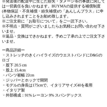
※発送後の配送中に生じた紛失・ダメージ等の事故に関して
は一切責任を負いかねます。BUYMAの提供する補償制度
(本物保証・不良補償・紛失補償)の「あんしんプラス」に申
し込みされますことをお勧め致します。
※ご注文前に「お取引について」をご一読下さい。
※不明点・質問がございましたらお気軽にお問い合わせ下さ
いませ。
※返品・交換はできかねます。予めご了承の上でご注文下さ
いませ。
ー商品詳細ー
・ストレッチのきくハイライズのウエストバンドにD&Gの
ロゴ
・股下 20.5 cm
・股上 15.4cm
・パンツ裾幅 22cm
・ジッパーとホックで開閉
・モデルの身長は175cmで、イタリアサイズ40を着用
・イタリア製
・外部構成：91% レーヨン 9% スパンデックス