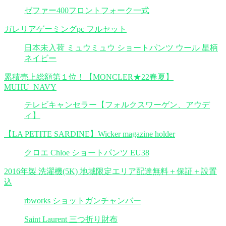
ゼファー400フロントフォーク一式
ガレリアゲーミングpc フルセット
日本未入荷 ミュウミュウ ショートパンツ ウール 星柄
ネイビー
累積売上総額第１位！【MONCLER★22春夏】
MUHU_NAVY
テレビキャンセラー【フォルクスワーゲン、アウデ
ィ】
【LA PETITE SARDINE】Wicker magazine holder
クロエ Chloe ショートパンツ EU38
2016年製 洗濯機(5K) 地域限定エリア配達無料＋保証＋設置
込
rbworks ショットガンチャンバー
Saint Laurent 三つ折り財布