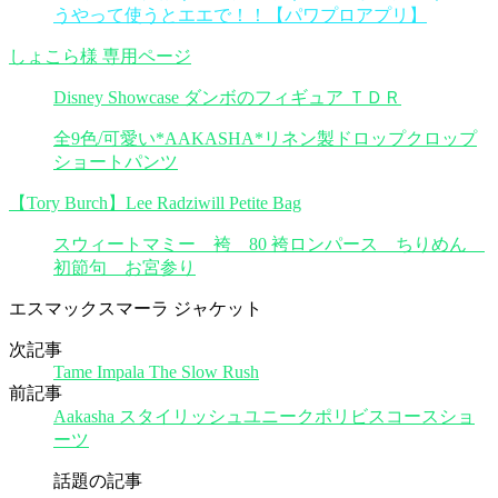
うやって使うとエエで！！【パワプロアプリ】
しょこら様 専用ページ
Disney Showcase ダンボのフィギュア ＴＤＲ
全9色/可愛い*AAKASHA*リネン製ドロップクロップ
ショートパンツ
【Tory Burch】Lee Radziwill Petite Bag
スウィートマミー 袴 80 袴ロンパース ちりめん
初節句 お宮参り
エスマックスマーラ ジャケット
次記事
Tame Impala The Slow Rush
前記事
Aakasha スタイリッシュユニークポリビスコースショ
ーツ
話題の記事