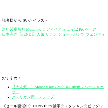
読者様から頂いたイラスト
送料関税無料 Moschino テディベア iPhone 12 Pro ケース
日本完売【FENDI】人気 サテン ショートパンツ フェンディ
おすすめ！
【大人気！】Moose Knuckles☆Ballisticボンバージャケ
ット
アメリカン用 ステップ
《セール開催中》DENVER☆袖革☆スタジャン☆ビッグワ