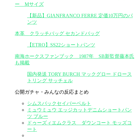
ー Mサイズ
【新品】GIANFRANCO FERRE 定価10万円のパ
ンツ
本革 クラッチバッグ セカンドバッグ
【ETRO】SS22ショートパンツ
南海ホークスファンブック 1987年 SB新監督藤本氏
も掲載
国内発送 TORY BURCH マックグロー ドロース
トリング サッチェル
公開ガチャ・みんなの反応まとめ
シムスバックセイバーベルト
ミュウミュウ エッジカットデニムショートパン
ツ ブルー
ドゥーズィエムクラス ダウンコート モッズコ
ート