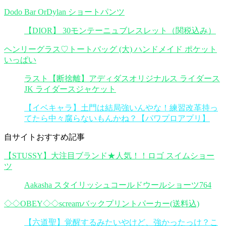
Dodo Bar OrDylan ショートパンツ
【DIOR】 30モンテーニュブレスレット（関税込み）
ヘンリーグラス♡トートバッグ (大) ハンドメイド ポケット
いっぱい
ラスト【断捨離】アディダスオリジナルス ライダース
JK ライダースジャケット
【イベキャラ】土門は結局強いんやな！練習改革持っ
てたら中々腐らないもんかね？【パワプロアプリ】
自サイトおすすめ記事
【STUSSY】大注目ブランド★人気！！ロゴ スイムショー
ツ
Aakasha スタイリッシュコールドウールショーツ764
◇◇OBEY◇◇screamバックプリントパーカー(送料込)
【六道聖】覚醒するみたいやけど、強かったっけ？こ