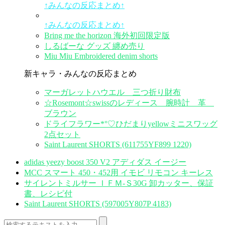
↑みんなの反応まとめ↑
↑みんなの反応まとめ↑
Bring me the horizon 海外初回限定版
しるばーな グッズ 纏め売り
Miu Miu Embroidered denim shorts
新キャラ・みんなの反応まとめ
マーガレットハウエル 三つ折り財布
☆Rosemont☆swissのレディース 腕時計 革
ブラウン
ドライフラワー*°♡ひだまりyellowミニスワッグ
2点セット
Saint Laurent SHORTS (611755YF899 1220)
adidas yeezy boost 350 V2 アディダス イージー
MCC スマート 450・452用 イモビ リモコン キーレス
サイレントミルサー ＩＦＭ-Ｓ30G 卸カッター、保証
書、レシピ付
Saint Laurent SHORTS (597005Y807P 4183)