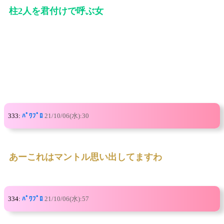
柱2人を君付けで呼ぶ女
333:
ﾊﾟﾜﾌﾟﾛ
21/10/06(水):30
あーこれはマントル思い出してますわ
334:
ﾊﾟﾜﾌﾟﾛ
21/10/06(水):57