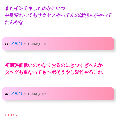
またインチキしたのかこいつ
中身変わってもサクセスやってんのは別人がやって
たんやな
335:
ﾊﾟﾜﾌﾟﾛ
21/10/06(水):10
初期評価低いのかなりおるのにきつすぎへんか
タッグも重なってもヘボそうやし愛竹やろこれ
340:
ﾊﾟﾜﾌﾟﾛ
21/10/06(水):02
>>335