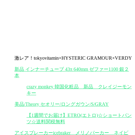
激レア！tokyovitamin×HYSTERIC GRAMOUR×VERDY
新品 インナーチューブ 43π 640mm ゼファー1100 銀２
本
crazy monkey 韓国化粧品 新品 クレイジーモン
キー
美品/Theory セオリー/ロングガウン/S/GRAY
【1週間でお届け】ETRO(エトロ)☆ショートパン
ツ☆送料関税無料
アイスブレーカーicebraker メリノパーカー ネイビ