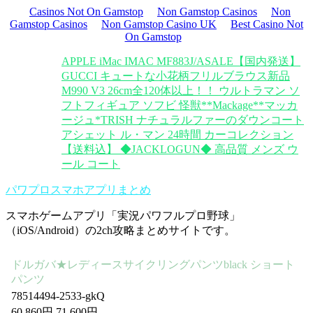
Casinos Not On Gamstop
Non Gamstop Casinos
Non
Gamstop Casinos
Non Gamstop Casino UK
Best Casino Not
On Gamstop
APPLE iMac IMAC MF883J/A
SALE【国内発送】
GUCCI キュートな小花柄フリルブラウス
新品
M990 V3 26cm
全120体以上！！ ウルトラマン ソ
フトフィギュア ソフビ 怪獣
**Mackage**マッカ
ージュ*TRISH ナチュラルファーのダウンコート
アシェット ル・マン 24時間 カーコレクション
【送料込】 ◆JACKLOGUN◆ 高品質 メンズ ウ
ール コート
パワプロスマホアプリまとめ
スマホゲームアプリ「実況パワフルプロ野球」
（iOS/Android）の2ch攻略まとめサイトです。
ドルガバ★レディースサイクリングパンツblack ショート
パンツ
78514494-2533-gkQ
60,860円 71,600円