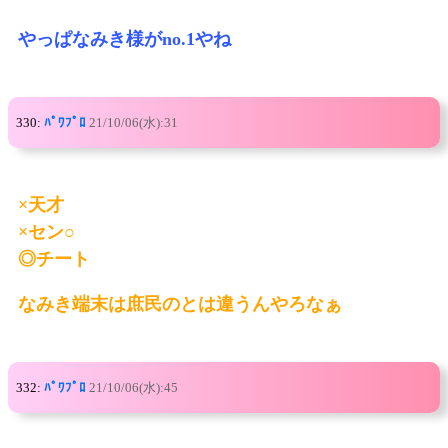
やっぱなみき様がno.1やね
330:
ﾊﾟﾜﾌﾟﾛ
21/10/06(水):31
×天才
×セン○
◎チート
なみき端末は庶民のとは違うんやろなぁ
332:
ﾊﾟﾜﾌﾟﾛ
21/10/06(水):45