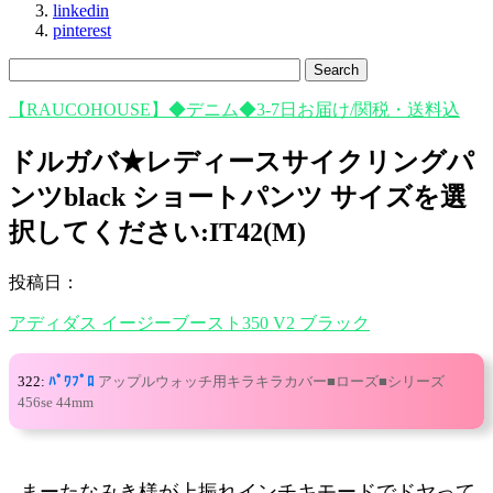
linkedin
pinterest
【RAUCOHOUSE】◆デニム◆3-7日お届け/関税・送料込
ドルガバ★レディースサイクリングパ
ンツblack ショートパンツ サイズを選
択してください:IT42(M)
投稿日：
アディダス イージーブースト350 V2 ブラック
322:
ﾊﾟﾜﾌﾟﾛ
アップルウォッチ用キラキラカバー■ローズ■シリーズ
456se 44mm
まーたなみき様が上振れインチキモードでドヤって