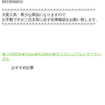
B9538566O2/
*-*-*-*-*-*-*-*-*-*-*-*-*-*-*-*-*-*-*-*-*-*-*-*-*-*-*-*-*-*-*
大変人気・希少な商品になりますので
お手数ですがご注文前に必ず在庫確認をお願い致します。
*-*-*-*-*-*-*-*-*-*-*-*-*-*-*-*-*-*-*-*-*-*-*-*-*-*-*-*-*-*-*
★CAMPER★Oruga★K100416★大人カジュアルレザーサン
ダル
おすすめ記事