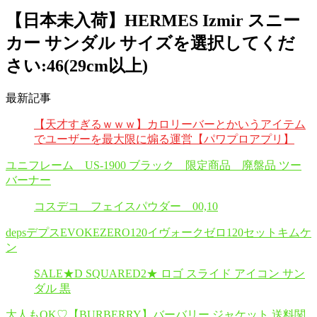
【日本未入荷】HERMES Izmir スニー
カー サンダル サイズを選択してくだ
さい:46(29cm以上)
最新記事
【天才すぎるｗｗｗ】カロリーバーとかいうアイテム
でユーザーを最大限に煽る運営【パワプロアプリ】
ユニフレーム US-1900 ブラック 限定商品 廃盤品 ツー
バーナー
コスデコ フェイスパウダー 00,10
depsデプスEVOKEZERO120イヴォークゼロ120セットキムケ
ン
SALE★D SQUARED2★ ロゴ スライド アイコン サン
ダル 黒
大人もOK♡【BURBERRY】バーバリー ジャケット 送料関