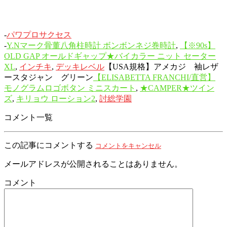
-
パワプロサクセス
-
Y.Nマーク骨董八角柱時計 ボンボンネジ巻時計
,
【※90s】
OLD GAP オールドギャップ★バイカラー ニット セーター
XL
,
インチキ
,
デッキレベル
【USA規格】アメカジ 袖レザ
ースタジャン グリーン
【ELISABETTA FRANCHI/直営】
モノグラムロゴボタン ミニスカート
,
★CAMPER★ツイン
ズ
,
キリョウ ローション2
,
討総学園
コメント一覧
この記事にコメントする
コメントをキャンセル
メールアドレスが公開されることはありません。
コメント