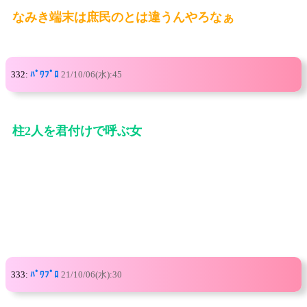
なみき端末は庶民のとは違うんやろなぁ
332:
ﾊﾟﾜﾌﾟﾛ
21/10/06(水):45
柱2人を君付けで呼ぶ女
333:
ﾊﾟﾜﾌﾟﾛ
21/10/06(水):30