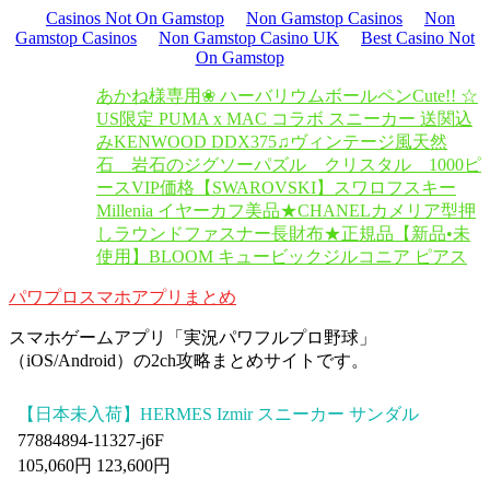
Casinos Not On Gamstop
Non Gamstop Casinos
Non
Gamstop Casinos
Non Gamstop Casino UK
Best Casino Not
On Gamstop
あかね様専用❀ ハーバリウムボールペン
Cute!! ☆
US限定 PUMA x MAC コラボ スニーカー 送関込
み
KENWOOD DDX375
♫ヴィンテージ風天然
石 岩石のジグソーパズル クリスタル 1000ピ
ース
VIP価格【SWAROVSKI】スワロフスキー
Millenia イヤーカフ
美品★CHANELカメリア型押
しラウンドファスナー長財布★正規品
【新品•未
使用】BLOOM キュービックジルコニア ピアス
パワプロスマホアプリまとめ
スマホゲームアプリ「実況パワフルプロ野球」
（iOS/Android）の2ch攻略まとめサイトです。
【日本未入荷】HERMES Izmir スニーカー サンダル
77884894-11327-j6F
105,060円 123,600円