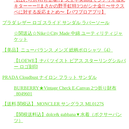
キターーー!!まさかの野手虹特3つがシナ金!! 〜サクス
ペに対する反応まとめ〜【パワプロアプリ】
プラダ レザー ロゴ スライド サンダル ラバーソール
☆関送込☆Nike☆City Made 中綿 ユーティリティジャ
ケット
【美品】ニューバランス メンズ 総柄ポロシャツ《4》
【LOEWE】ナパ ツイスト ピアス スターリングシルバ
ー ロゴ刻印
PRADA Cloudbust ナイロン フラット サンダル
BURBERRY★Vintage Check E-Canvas 2つ折り財布
_8049601
【送料,関税込】 MONCLER サングラス ML0127S
【関税送料込】dolce& gabbana▼水着（ボクサーパン
ツ）