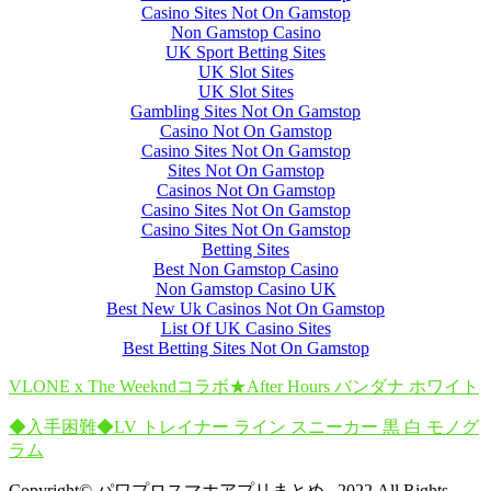
Casino Sites Not On Gamstop
Non Gamstop Casino
UK Sport Betting Sites
UK Slot Sites
UK Slot Sites
Gambling Sites Not On Gamstop
Casino Not On Gamstop
Casino Sites Not On Gamstop
Sites Not On Gamstop
Casinos Not On Gamstop
Casino Sites Not On Gamstop
Casino Sites Not On Gamstop
Betting Sites
Best Non Gamstop Casino
Non Gamstop Casino UK
Best New Uk Casinos Not On Gamstop
List Of UK Casino Sites
Best Betting Sites Not On Gamstop
VLONE x The Weekndコラボ★After Hours バンダナ ホワイト
◆入手困難◆LV トレイナー ライン スニーカー 黒 白 モノグ
ラム
Copyright© パワプロスマホアプリまとめ , 2022 All Rights