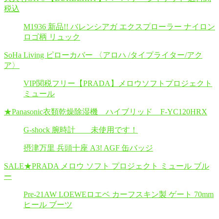
税込
M1936 新品!! バレンシアガ エクスプローラー ナイロン
ロゴ柄 リュック
SoHa Living ピローカバー 〈アロハ /タイプライター/アク
ア〉
VIP関税フリー【PRADA】メロウソフトプロジェクト
ミュール
★Panasonic衣類乾燥除湿機 ハイブリッド F-YC120HRX
G-shock 腕時計 未使用です！
摂津万里 兵頭十座 A3! AGF 缶バッジ
SALE★PRADA メロウ ソフト プロジェクト ミュール ブル
ー
Pre-21AW LOEWEロエベ カーフスキン製 ゲート 70mm
ヒール ブーツ