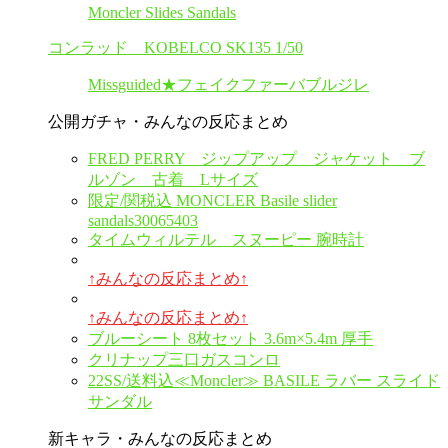
Moncler Slides Sandals
コンラッド KOBELCO SK135 1/50
Missguided★フェイクファーバブルジレ
公開ガチャ・みんなの反応まとめ
FRED PERRY ジップアップ ジャケット ブ
ルゾン 古着 Lサイズ
限定/関税込 MONCLER Basile slider
sandals30065403
タイムウィルテル スヌーピー 腕時計
↑みんなの反応まとめ↑
↑みんなの反応まとめ↑
ブルーシート 8枚セット 3.6m×5.4m 厚手
クリナップ三口ガスコンロ
22SS/送料込≪Moncler≫ BASILE ラバー スライド
サンダル
新キャラ・みんなの反応まとめ