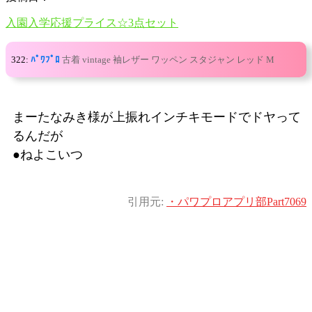
入園入学応援プライス☆3点セット
322:
ﾊﾟﾜﾌﾟﾛ
古着 vintage 袖レザー ワッペン スタジャン レッド M
まーたなみき様が上振れインチキモードでドヤって
るんだが
●ねよこいつ
引用元:
・パワプロアプリ部Part7069