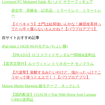
Liverpool FC Mohaned Salah モハメド サラーフィギュア
資生堂 花椿会 記念品 ミラートレイ ミラートレ
ー
【イベキャラ】土門は結局強いんやな！練習改革持っ
てたら中々腐らないもんかね？【パワプロアプリ】
自サイトおすすめ記事
iPad mini 2 16GB Wi-Fiモデル (ちょい難)
【PRADA】ロゴ スライドサンダル**関税&送料込
【直営店買付】ルイヴィトン トリオポーチ モノグラム
【六道聖】覚醒するみたいやけど、強かったっけ？こ
うやって使うとエエで！！【パワプロアプリ】
Maison Martin Margiela 鍵モチーフ ネックレス
【国内配送】COACH☆Tote With Horse And Carriage
C4063/送関込