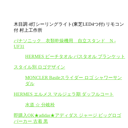
木目調 4灯シーリングライト(東芝LED4つ付) リモコン
付 村上工作所
パナソニック 衣類乾燥機用 自立スタンド N -
UF31
HERMES ビーチタオル バスタオル ブランケット
スタイル別 ロゴデザイン
MONCLER Basileスライダー ロゴ シャワーサン
ダル
HERMES エルメス マルジェラ期 ダッフルコート
水道 ☆ 分岐栓
即購入OK★adidas★アディダス ジャージ ビッグロゴ
パーカー 古着 黒