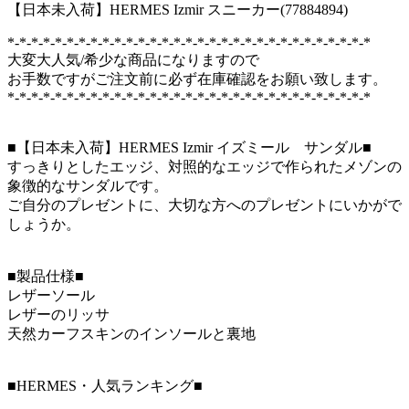
【日本未入荷】HERMES Izmir スニーカー(77884894)
*-*-*-*-*-*-*-*-*-*-*-*-*-*-*-*-*-*-*-*-*-*-*-*-*-*-*-*-*-*-*
大変大人気/希少な商品になりますので
お手数ですがご注文前に必ず在庫確認をお願い致します。
*-*-*-*-*-*-*-*-*-*-*-*-*-*-*-*-*-*-*-*-*-*-*-*-*-*-*-*-*-*-*
■【日本未入荷】HERMES Izmir イズミール サンダル■
すっきりとしたエッジ、対照的なエッジで作られたメゾンの
象徴的なサンダルです。
ご自分のプレゼントに、大切な方へのプレゼントにいかがで
しょうか。
■製品仕様■
レザーソール
レザーのリッサ
天然カーフスキンのインソールと裏地
■HERMES・人気ランキング■