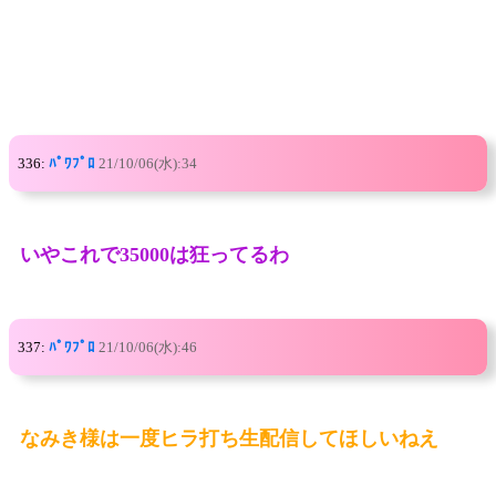
336:
ﾊﾟﾜﾌﾟﾛ
21/10/06(水):34
いやこれで35000は狂ってるわ
337:
ﾊﾟﾜﾌﾟﾛ
21/10/06(水):46
なみき様は一度ヒラ打ち生配信してほしいねえ