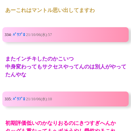
あーこれはマントル思い出してますわ
334:
ﾊﾟﾜﾌﾟﾛ
21/10/06(水):57
またインチキしたのかこいつ
中身変わってもサクセスやってんのは別人がやって
たんやな
335:
ﾊﾟﾜﾌﾟﾛ
21/10/06(水):10
初期評価低いのかなりおるのにきつすぎへんか
タッグも重なってもヘボそうやし愛竹やろこれ