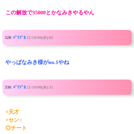
この解放で35000とかなみきやるやん
328:
ﾊﾟﾜﾌﾟﾛ
21/10/06(水):02
やっぱなみき様がno.1やね
330:
ﾊﾟﾜﾌﾟﾛ
21/10/06(水):31
×天才
×セン○
◎チート