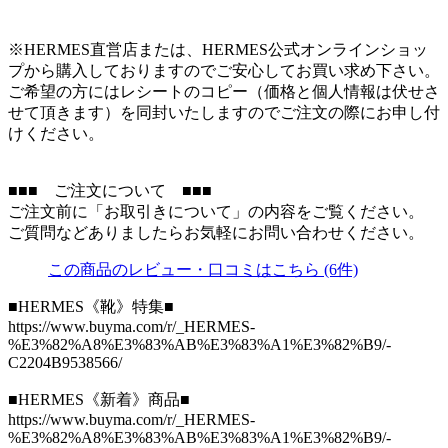
※HERMES直営店または、HERMES公式オンラインショッ
プから購入しておりますのでご安心してお買い求め下さい。
ご希望の方にはレシートのコピー（価格と個人情報は伏せさ
せて頂きます）を同封いたしますのでご注文の際にお申し付
けください。
■■■ ご注文について ■■■
ご注文前に「お取引きについて」の内容をご覧ください。
ご質問などありましたらお気軽にお問い合わせください。
この商品のレビュー・口コミはこちら (6件)
■HERMES《靴》特集■
https://www.buyma.com/r/_HERMES-
%E3%82%A8%E3%83%AB%E3%83%A1%E3%82%B9/-
C2204B9538566/
■HERMES《新着》商品■
https://www.buyma.com/r/_HERMES-
%E3%82%A8%E3%83%AB%E3%83%A1%E3%82%B9/-