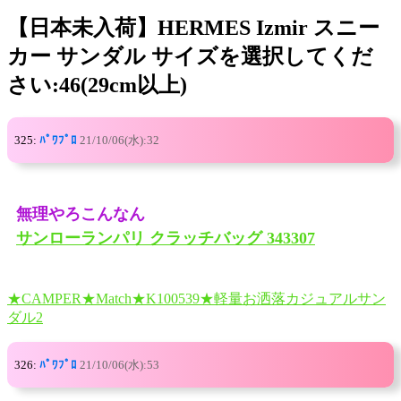
【日本未入荷】HERMES Izmir スニー
カー サンダル サイズを選択してくだ
さい:46(29cm以上)
325:
ﾊﾟﾜﾌﾟﾛ
21/10/06(水):32
無理やろこんなん
サンローランパリ クラッチバッグ 343307
★CAMPER★Match★K100539★軽量お洒落カジュアルサン
ダル2
326:
ﾊﾟﾜﾌﾟﾛ
21/10/06(水):53