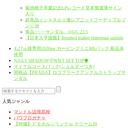
菊池桃子卒業記念LPレコード見本盤直筆サイン
入り
超美品☆シャネル☆激レアニットフーディブルゾ
ン☆38
美品✨✨✨サンダル UGG 22.5
【日本入手困難】Brushed leather fisherman sandals
もぴゅ様専用2020aw カービングミニMSバック 新品未
使用
[UGLY SHADOW]TWIST SET TOP◆
マイケルコースバック(ショルダーつき)
関税込【PRADA】ロゴプラークアンクルストラップサ
ンダル
人気ジャンル
マントル辺境高校
パワプロガチャ
【特価】ドモホルンリンクル クリーム20