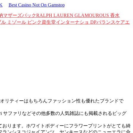
UK
Best Casino Not On Gamstop
納マザーズバック
RALPH LAUREN GLAMOUROUS 香水
ブル ミゾール ピンク
資生堂インターナショ DPバランスケアエ
性とクオリティーはもちろんファッション性も優れたブランドで
 Safari サファリなどその他多数の人気雑誌にも掲載されるビッグ
ております。ホワイトボディーにフラワープリントがとても綺
フランシスコジャイアンツ、ヤンキースなどのニューエラに合