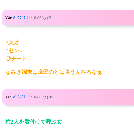
330:
ﾊﾟﾜﾌﾟﾛ
21/10/06(水):31
×天才
×セン○
◎チート
なみき端末は庶民のとは違うんやろなぁ
332:
ﾊﾟﾜﾌﾟﾛ
21/10/06(水):45
柱2人を君付けで呼ぶ女