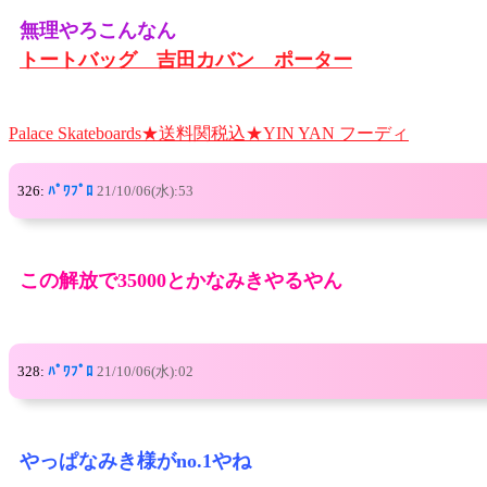
無理やろこんなん
トートバッグ 吉田カバン ポーター
Palace Skateboards★送料関税込★YIN YAN フーディ
326:
ﾊﾟﾜﾌﾟﾛ
21/10/06(水):53
この解放で35000とかなみきやるやん
328:
ﾊﾟﾜﾌﾟﾛ
21/10/06(水):02
やっぱなみき様がno.1やね