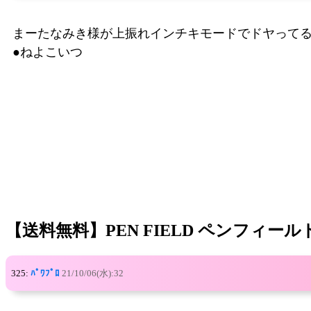
まーたなみき様が上振れインチキモードでドヤって
●ねよこいつ
【送料無料】PEN FIELD ペンフィ
325:
ﾊﾟﾜﾌﾟﾛ
21/10/06(水):32