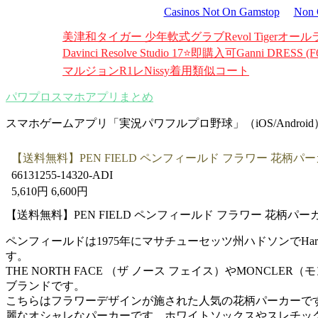
Casinos Not On Gamstop
Non 
美津和タイガー 少年軟式グラブRevol Tigerオールラ
Davinci Resolve Studio 17⭐️即購入可
Ganni DRESS (F
マルジョンR1レ
Nissy着用類似コート
パワプロスマホアプリまとめ
スマホゲームアプリ「実況パワフルプロ野球」（iOS/Androi
【送料無料】PEN FIELD ペンフィールド フラワー 花柄
66131255-14320-ADI
5,610円 6,600円
【送料無料】PEN FIELD ペンフィールド フラワー 花柄パーカー(6
ペンフィールドは1975年にマサチューセッツ州ハドソンでHa
す。
THE NORTH FACE （ザ ノース フェイス）やMONCLE
ブランドです。
こちらはフラワーデザインが施された人気の花柄パーカーで
麗なオシャレなパーカーです。ホワイトソックスやスレチッ