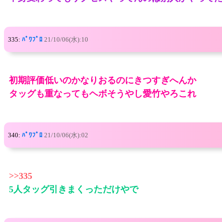
335:
ﾊﾟﾜﾌﾟﾛ
21/10/06(水):10
初期評価低いのかなりおるのにきつすぎへんか
タッグも重なってもヘボそうやし愛竹やろこれ
340:
ﾊﾟﾜﾌﾟﾛ
21/10/06(水):02
>>335
5人タッグ引きまくっただけやで