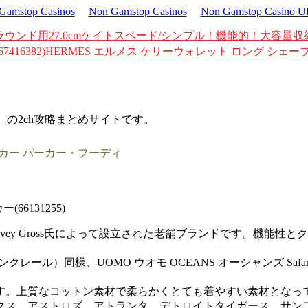
Gamstop Casinos
Non Gamstop Casinos
Non Gamstop Casino 
ウンド用27.0cm
ケイトスペード/シンプル！機能的！大容量収
67416382)
HERMES エルメス ケリーウォレット ロング シェー
d）の2ch攻略まとめサイトです。
パーカー パーカー・フーディ
6131255)
rvey Gross氏によって設立された老舗ブランドです。機能
R（モンクレール）同様、UOMO ウオモ OCEANS オーシャンズ
す。上質なコットン素材で柔らかくとても着やすい素材となっ
クス、アストロズ、アトランタ、デトロイトタイガース、サン