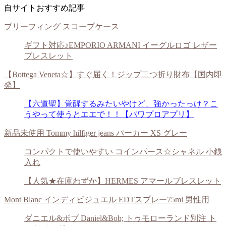
自サイトおすすめ記事
ブリーフィング スコープケース
ギフト対応♪EMPORIO ARMANI イーグルロゴ レザー
ブレスレット
【Bottega Veneta☆】すぐ届く！ジップ二つ折り財布【国内即
発】
【六道聖】覚醒するみたいやけど、強かったっけ？こ
うやって使うとエエで！！【パワプロアプリ】
新品未使用 Tommy hilfiger jeans パーカー XS グレー
コンパクトで使いやすい コインパース☆シャネル 小銭
入れ
【人気★在庫わずか】HERMES アマールブレスレット
Mont Blanc インディビジュエル EDTスプレー75ml 男性用
ダニエル&ボブ Daniel&Bob; トゥモローランド別注 ト