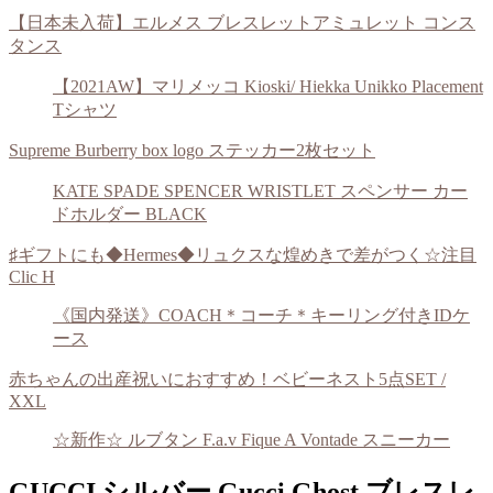
【日本未入荷】エルメス ブレスレットアミュレット コンス
タンス
【2021AW】マリメッコ Kioski/ Hiekka Unikko Placement
Tシャツ
Supreme Burberry box logo ステッカー2枚セット
KATE SPADE SPENCER WRISTLET スペンサー カー
ドホルダー BLACK
♯ギフトにも◆Hermes◆リュクスな煌めきで差がつく☆注目
Clic H
《国内発送》COACH＊コーチ＊キーリング付きIDケ
ース
赤ちゃんの出産祝いにおすすめ！ベビーネスト5点SET /
XXL
☆新作☆ ルブタン F.a.v Fique A Vontade スニーカー
GUCCI シルバー Gucci Ghost ブレスレ