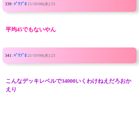
339:
ﾊﾟﾜﾌﾟﾛ
21/10/06(水):53
平均45でもないやん
341:
ﾊﾟﾜﾌﾟﾛ
21/10/06(水):23
こんなデッキレベルで34000いくわけねえだろおか
えり