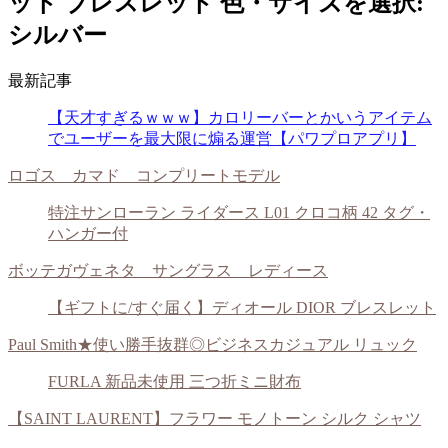
ット ブレスレット 色・サイズを選択:
シルバー
最新記事
【天才すぎるｗｗｗ】カロリーバーとかいうアイテム
でユーザーを最大限に煽る運営【パワプロアプリ】
ロゴス カマド コンプリートモデル
特注サンローラン ライダース L01 クロコ柄 42 タグ・
ハンガー付
ボッテガヴェネタ サングラス レディース
【ギフトに/すぐ届く】ディオール DIOR ブレスレット
Paul Smith★使い勝手抜群◎ビジネスカジュアル リュック
FURLA 新品未使用 三つ折ミニ財布
【SAINT LAURENT】フラワー モノトーン シルク シャツ