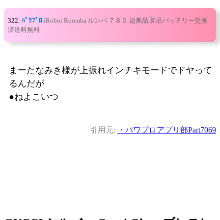
322:
ﾊﾟﾜﾌﾟﾛ
iRobot Roomba ルンバ ７８０ 超美品 新品バッテリー交換
済送料無料
まーたなみき様が上振れインチキモードでドヤって
るんだが
●ねよこいつ
引用元:
・パワプロアプリ部Part7069