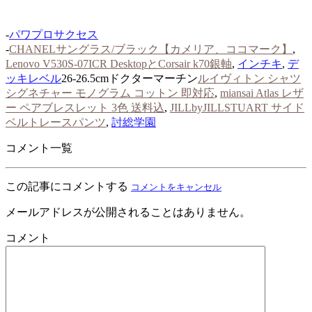
-
パワプロサクセス
-
CHANELサングラス/ブラック【カメリア、ココマーク】
,
Lenovo V530S-07ICR DesktopとCorsair k70銀軸
,
インチキ
,
デ
ッキレベル
26-26.5cmドクターマーチン
ルイヴィトン シャツ
シグネチャー モノグラム コットン 即対応
,
miansai Atlas レザ
ー ペアブレスレット 3色 送料込
,
JILLbyJILLSTUART サイド
ベルトレースパンツ
,
討総学園
コメント一覧
この記事にコメントする
コメントをキャンセル
メールアドレスが公開されることはありません。
コメント