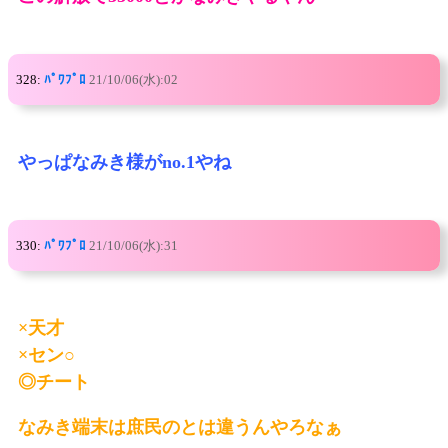
328:
ﾊﾟﾜﾌﾟﾛ
21/10/06(水):02
やっぱなみき様がno.1やね
330:
ﾊﾟﾜﾌﾟﾛ
21/10/06(水):31
×天才
×セン○
◎チート
なみき端末は庶民のとは違うんやろなぁ