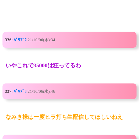
336:
ﾊﾟﾜﾌﾟﾛ
21/10/06(水):34
いやこれで35000は狂ってるわ
337:
ﾊﾟﾜﾌﾟﾛ
21/10/06(水):46
なみき様は一度ヒラ打ち生配信してほしいねえ