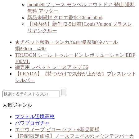
montbell フリース モンベル アウトドア 登山 送料
無料 アウター
新品未開封 クロエ香水 Chloe 50ml
【国内発】新作 [2-5日着] Louis Vuitton ブラスレ
リヤンクルー
★チベット密教・タンカ/仏画/曼荼羅/ネパール
絹/90cm /490
TRUDON シール トゥルードン レボリューション EDP
100ML
御専用 レペット レースアップ 36
【PRADA】《持つだけで気分が上がる》ブレスレット
シルバー
人気ジャンル
マントル辺境高校
パワプロガチャ
エアウィーブ ピロー ソフト⭐︎新品同様
【期間限定価格】ノースフェイスのマウンテンパーカ