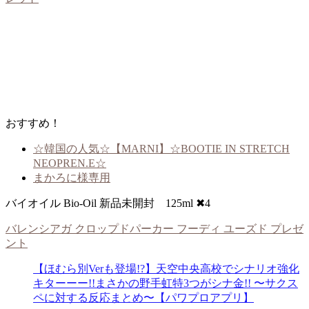
おすすめ！
☆韓国の人気☆【MARNI】☆BOOTIE IN STRETCH
NEOPREN.E☆
まかろに様専用
バイオイル Bio-Oil 新品未開封 125ml ✖︎4
バレンシアガ クロップドパーカー フーディ ユーズド プレゼ
ント
【ほむら別Verも登場!?】天空中央高校でシナリオ強化
キターーー!!まさかの野手虹特3つがシナ金!! 〜サクス
ペに対する反応まとめ〜【パワプロアプリ】