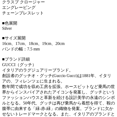
クラスプ クロージャー
エングレービング
チェーンブレスレット
■色展開
Silver
■サイズ展開
16cm、17cm、18cm、19cm、20cm
バンドの幅：7.5 mm
■ブランド詳細
GUCCI（グッチ）
イタリアのラグジュアリーブランド。
創設者のグッチオ・グッチ(Guccio Gucci)は1881年、イタリ
アの、フィレンツェに生まれる。
数年間で成功を収め工房を拡張。ホースビットなど乗馬の世
界からインスパイアされたアイコンを発案し、グッチという
ファッションハウスと革新を続ける設計美学の永遠のシンボ
ルとなる。50年代、グッチは再び乗馬から着想を得て、鞍の
腹帯に由来する「緑-赤-緑」の織物を発案。ブランドに欠か
せないトレードマークとなる。また、イタリアのブランドと