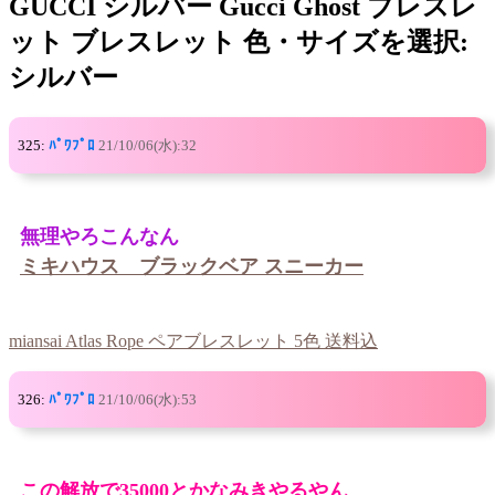
GUCCI シルバー Gucci Ghost ブレスレ
ット ブレスレット 色・サイズを選択:
シルバー
325:
ﾊﾟﾜﾌﾟﾛ
21/10/06(水):32
無理やろこんなん
ミキハウス ブラックベア スニーカー
miansai Atlas Rope ペアブレスレット 5色 送料込
326:
ﾊﾟﾜﾌﾟﾛ
21/10/06(水):53
この解放で35000とかなみきやるやん