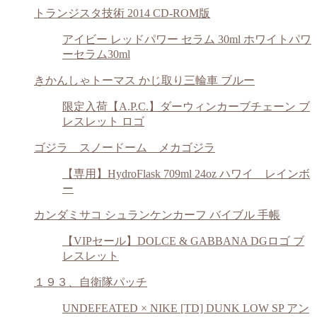
トランジスタ技術 2014 CD-ROM版
アイビー レッドパワー セラム 30ml ホワイトパワ
ーセラム30ml
きかんしゃトーマス かじ取り三輪車 ブルー
限定入荷【A.P.C.】ダーウィンカーブチェーン ブ
レスレット ロゴ
ゴジラ スノードーム メカゴジラ
【専用】HydroFlask 709ml 24oz ハワイ レインボ
ー
カンダミサコ シュランケンカーフ バイブル 手帳
【VIPセール】DOLCE & GABBANA DGロゴ ブ
レスレット
１９３、自衛隊パッチ
UNDEFEATED × NIKE [TD] DUNK LOW SP アン