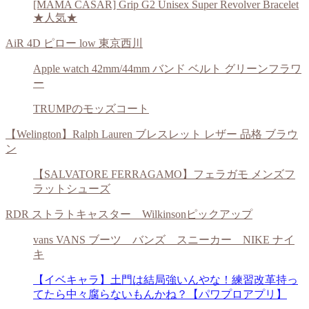
[MAMA CASAR] Grip G2 Unisex Super Revolver Bracelet
★人気★
AiR 4D ピロー low 東京西川
Apple watch 42mm/44mm バンド ベルト グリーンフラワ
ー
TRUMPのモッズコート
【Welington】Ralph Lauren ブレスレット レザー 品格 ブラウ
ン
【SALVATORE FERRAGAMO】フェラガモ メンズフ
ラットシューズ
RDR ストラトキャスター Wilkinsonピックアップ
vans VANS ブーツ バンズ スニーカー NIKE ナイ
キ
【イベキャラ】土門は結局強いんやな！練習改革持っ
てたら中々腐らないもんかね？【パワプロアプリ】