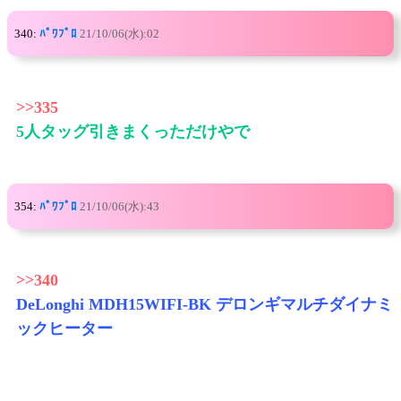
340:
ﾊﾟﾜﾌﾟﾛ
21/10/06(水):02
>>335
5人タッグ引きまくっただけやで
354:
ﾊﾟﾜﾌﾟﾛ
21/10/06(水):43
>>340
DeLonghi MDH15WIFI-BK デロンギマルチダイナミ
ックヒーター