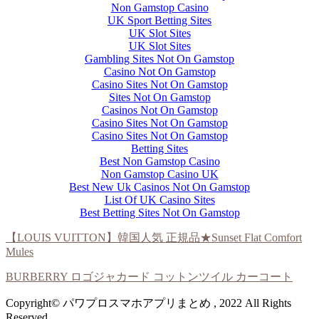
Non Gamstop Casino
UK Sport Betting Sites
UK Slot Sites
UK Slot Sites
Gambling Sites Not On Gamstop
Casino Not On Gamstop
Casino Sites Not On Gamstop
Sites Not On Gamstop
Casinos Not On Gamstop
Casino Sites Not On Gamstop
Casino Sites Not On Gamstop
Betting Sites
Best Non Gamstop Casino
Non Gamstop Casino UK
Best New Uk Casinos Not On Gamstop
List Of UK Casino Sites
Best Betting Sites Not On Gamstop
【LOUIS VUITTON】韓国人気 正規品★Sunset Flat Comfort
Mules
BURBERRY ロゴジャカード コットンツイル カーコート
Copyright© パワプロスマホアプリまとめ , 2022 All Rights
Reserved.