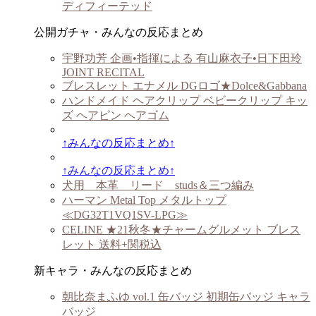
ディフィーテッド
公開ガチャ・みんなの反応まとめ
宇野功芳 企画•指揮による 有山麻衣子•日下田玲
JOINT RECITAL
ブレスレット エナメル DGロゴ★Dolce&Gabbana
ハンドメイド ヘアクリップ ベビークリップ キッ
ズ ヘアピン ヘアゴム
↑みんなの反応まとめ↑
↑みんなの反応まとめ↑
犬用 本革 リード studs＆三つ編み
ハーマン Metal Top メタルトップ
≪DG32T1VQ1SV-LPG≫
CELINE ★21秋冬★チャームグルメット ブレス
レット 送料+関税込
新キャラ・みんなの反応まとめ
朝比奈まふゆ vol.1 缶バッジ 初期缶バッジ キャラ
バッジ