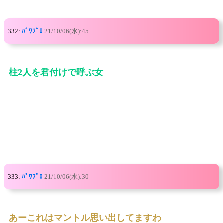
332:
ﾊﾟﾜﾌﾟﾛ
21/10/06(水):45
柱2人を君付けで呼ぶ女
333:
ﾊﾟﾜﾌﾟﾛ
21/10/06(水):30
あーこれはマントル思い出してますわ