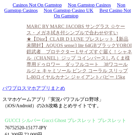
Casinos Not On Gamstop
Non Gamstop Casinos
Non
Gamstop Casinos
Non Gamstop Casino UK
Best Casino Not
On Gamstop
MARC BY MARC JACOBS サングラス ☆ケー
ス・メガネ拭き付
シンプルで合わせやすい
★【Dior】CLAIR D LUNE ブレスレット
【新品
未開封】AQUOS sense3 lite 64GBブラック
YOROI
鎧武者 プロテクター Lサイズ
すぐ届く！シャネ
ル（CHANEL）ジップ コインパース
しろくま様
専用ドゥロワー ダッフルコート 38
ワコール
ルジェ キャミソール ピンク コーラル スリップ
L-80
ロイヤルカナン ジャイアントパピー 15kg
パワプロスマホアプリまとめ
スマホゲームアプリ「実況パワフルプロ野球」
（iOS/Android）の2ch攻略まとめサイトです。
GUCCI シルバー Gucci Ghost ブレスレット ブレスレット
76752520-15177-IPY
61,200円 72,000円