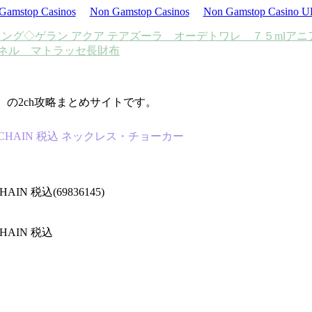
Gamstop Casinos
Non Gamstop Casinos
Non Gamstop Casino 
リング◇
ゲラン アクア テアズーラ オーデトワレ ７５ml
アニ
ネル マトラッセ長財布
d）の2ch攻略まとめサイトです。
 CUBAN CHAIN 税込 ネックレス・チョーカー
CHAIN 税込(69836145)
 CHAIN 税込