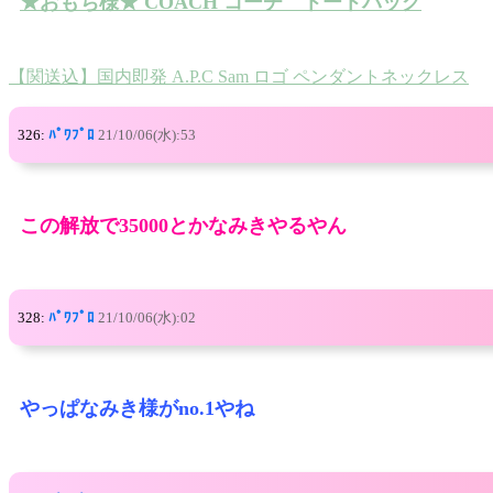
★おもち様★ COACH コーチ トートバッグ
【関送込】国内即発 A.P.C Sam ロゴ ペンダントネックレス
326:
ﾊﾟﾜﾌﾟﾛ
21/10/06(水):53
この解放で35000とかなみきやるやん
328:
ﾊﾟﾜﾌﾟﾛ
21/10/06(水):02
やっぱなみき様がno.1やね