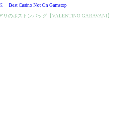
UK
Best Casino Not On Gamstop
アリのボストンバッグ
【VALENTINO GARAVANI】