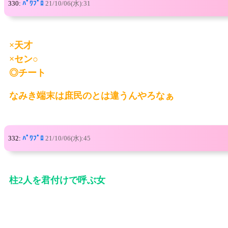
330:
ﾊﾟﾜﾌﾟﾛ
21/10/06(水):31
×天才
×セン○
◎チート
なみき端末は庶民のとは違うんやろなぁ
332:
ﾊﾟﾜﾌﾟﾛ
21/10/06(水):45
柱2人を君付けで呼ぶ女