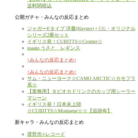
送料関税込
公開ガチャ・みんなの反応まとめ
ジャガーEタイプ 洋書(Haynes) + CG・オリジナル
シリーズ2冊セット
イギリス発！CUBITTS☆Cromer☆
usaato うさと レギンス
↑みんなの反応まとめ↑
↑みんなの反応まとめ↑
サム・ニューヨーク☆CAMO ARCTIC☆カモフラ
系☆
【業務用】タピオカドリンクのカップ用シーラー
マシーン
イギリス発！日本未上陸
☆CUBITTS☆Montague☆☆【追跡有】
新キャラ・みんなの反応まとめ
渡哲也⭐レコード