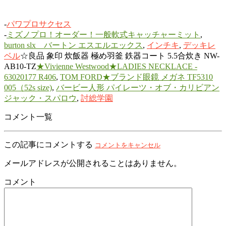
-
パワプロサクセス
-
ミズノプロ！オーダー！一般軟式キャッチャーミット
,
burton slx バートン エスエルエックス
,
インチキ
,
デッキレ
ベル
☆良品 象印 炊飯器 極め羽釜 鉄器コート 5.5合炊き NW-
AB10-TZ
★Vivienne Westwood★LADIES NECKLACE -
63020177 R406
,
TOM FORD★ブランド眼鏡 メガネ TF5310
005（52s size)
,
バービー人形 パイレーツ・オブ・カリビアン
ジャック・スパロウ
,
討総学園
コメント一覧
この記事にコメントする
コメントをキャンセル
メールアドレスが公開されることはありません。
コメント