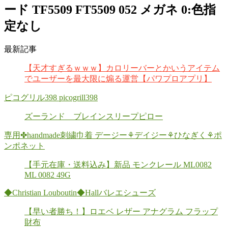
ード TF5509 FT5509 052 メガネ 0:色指
定なし
最新記事
【天才すぎるｗｗｗ】カロリーバーとかいうアイテム
でユーザーを最大限に煽る運営【パワプロアプリ】
ピコグリル398 picogrill398
ズーランド ブレインスリープピロー
専用✤handmade刺繍巾着 デージー⚘デイジー⚘ひなぎく⚘ポ
ンポネット
【手元在庫・送料込み】新品 モンクレール ML0082
ML 0082 49G
◆Christian Louboutin◆Hallバレエシューズ
【早い者勝ち！】ロエベ レザー アナグラム フラップ
財布