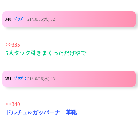
340:
ﾊﾟﾜﾌﾟﾛ
21/10/06(水):02
>>335
5人タッグ引きまくっただけやで
354:
ﾊﾟﾜﾌﾟﾛ
21/10/06(水):43
>>340
ドルチェ&ガッバーナ 革靴