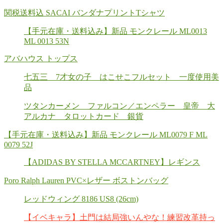
関税送料込 SACAI バンダナプリントTシャツ
【手元在庫・送料込み】新品 モンクレール ML0013
ML 0013 53N
アバハウス トップス
七五三 7才女の子 はこせこフルセット 一度使用美
品
ツタンカーメン ファルコン／エンペラー 皇帝 大
アルカナ タロットカード 銀貨
【手元在庫・送料込み】新品 モンクレール ML0079 F ML
0079 52J
【ADIDAS BY STELLA MCCARTNEY】レギンス
Poro Ralph Lauren PVC×レザー ボストンバッグ
レッドウィング 8186 US8 (26cm)
【イベキャラ】土門は結局強いんやな！練習改革持っ