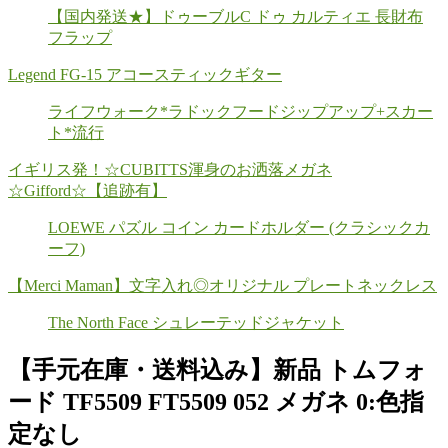
【国内発送★】ドゥーブルC ドゥ カルティエ 長財布
フラップ
Legend FG-15 アコースティックギター
ライフウォーク*ラドックフードジップアップ+スカー
ト*流行
イギリス発！☆CUBITTS渾身のお洒落メガネ
☆Gifford☆【追跡有】
LOEWE パズル コイン カードホルダー (クラシックカ
ーフ)
【Merci Maman】文字入れ◎オリジナル プレートネックレス
The North Face シュレーテッドジャケット
【手元在庫・送料込み】新品 トムフォ
ード TF5509 FT5509 052 メガネ 0:色指
定なし