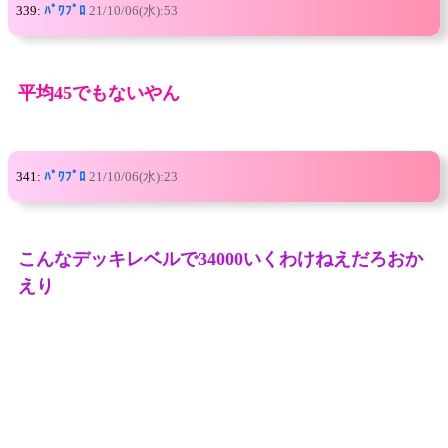
339:
ﾊﾟﾜﾌﾟﾛ
21/10/06(水):53
平均45でもないやん
341:
ﾊﾟﾜﾌﾟﾛ
21/10/06(水):23
こんなデッキレベルで34000いくわけねえだろおか
えり