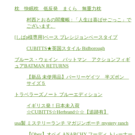
枕 快眠枕 低反発 まくら 無重力枕
村西とおるの閻魔帳 : 「人生は喜ばせごっこ」で
ございます。
[しばp様専用]ベース プレシジョンベースタイプ
CUBITTS★英国スタイル Bidborough
ブルース・ウェイン バットマン アクションフィギ
ュアBATMAN RETURNS
【新品 未使用品】パーリーゲイツ 半ズボン
サイズ５
トラベラーズノート ブルーエディション
イギリス発！日本未入荷
☆CUBITTS☆Herbrand☆☆【追跡有】
usa製 ミステリーランチ マガジンポーチ mystery ranch
【Obey】オベイ ANARCHY フーディ トレーナー