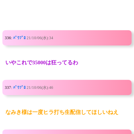
336:
ﾊﾟﾜﾌﾟﾛ
21/10/06(水):34
いやこれで35000は狂ってるわ
337:
ﾊﾟﾜﾌﾟﾛ
21/10/06(水):46
なみき様は一度ヒラ打ち生配信してほしいねえ