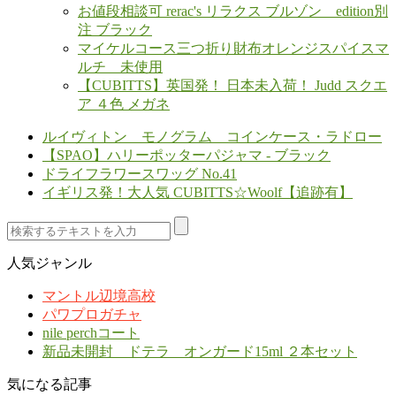
お値段相談可 rerac's リラクス ブルゾン edition別
注 ブラック
マイケルコース三つ折り財布オレンジスパイスマ
ルチ 未使用
【CUBITTS】英国発！ 日本未入荷！ Judd スクエ
ア ４色 メガネ
ルイヴィトン モノグラム コインケース・ラドロー
【SPAO】ハリーポッターパジャマ - ブラック
ドライフラワースワッグ No.41
イギリス発！大人気 CUBITTS☆Woolf【追跡有】
人気ジャンル
マントル辺境高校
パワプロガチャ
nile perchコート
新品未開封 ドテラ オンガード15ml ２本セット
気になる記事