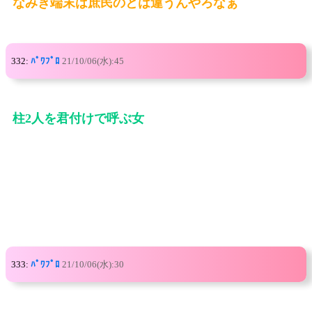
なみき端末は庶民のとは違うんやろなぁ
332:
ﾊﾟﾜﾌﾟﾛ
21/10/06(水):45
柱2人を君付けで呼ぶ女
333:
ﾊﾟﾜﾌﾟﾛ
21/10/06(水):30