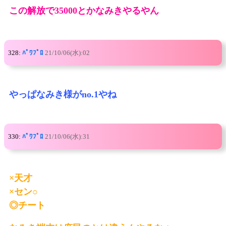
この解放で35000とかなみきやるやん
328:
ﾊﾟﾜﾌﾟﾛ
21/10/06(水):02
やっぱなみき様がno.1やね
330:
ﾊﾟﾜﾌﾟﾛ
21/10/06(水):31
×天才
×セン○
◎チート