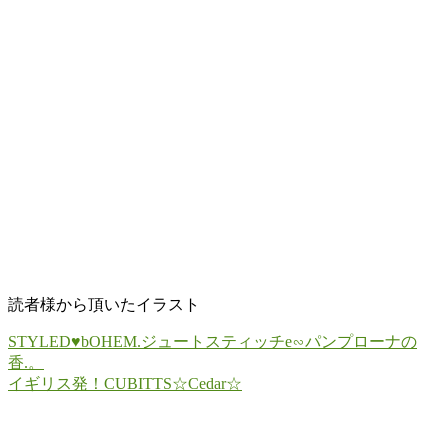
読者様から頂いたイラスト
STYLED♥bOHEM.ジュートスティッチe∽パンプローナの
香.。
イギリス発！CUBITTS☆Cedar☆