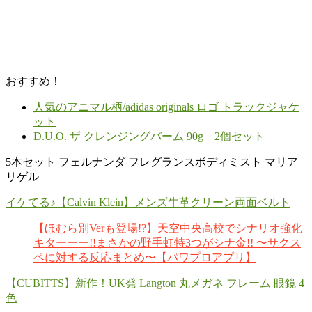
おすすめ！
人気のアニマル柄/adidas originals ロゴ トラックジャケ
ット
D.U.O. ザ クレンジングバーム 90g 2個セット
5本セット フェルナンダ フレグランスボディミスト マリア
リゲル
イケてる♪【Calvin Klein】メンズ牛革クリーン両面ベルト
【ほむら別Verも登場!?】天空中央高校でシナリオ強化
キターーー!!まさかの野手虹特3つがシナ金!! 〜サクス
ペに対する反応まとめ〜【パワプロアプリ】
【CUBITTS】新作！UK発 Langton 丸メガネ フレーム 眼鏡 4
色