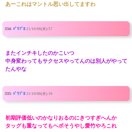
あーこれはマントル思い出してますわ
334:
ﾊﾟﾜﾌﾟﾛ
21/10/06(水):57
またインチキしたのかこいつ
中身変わってもサクセスやってんのは別人がやって
たんやな
335:
ﾊﾟﾜﾌﾟﾛ
21/10/06(水):10
初期評価低いのかなりおるのにきつすぎへんか
タッグも重なってもヘボそうやし愛竹やろこれ