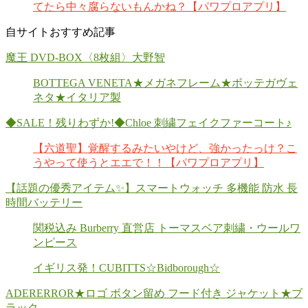
てたら中々腐らないもんかね？【パワプロアプリ】
自サイトおすすめ記事
魔王 DVD-BOX〈8枚組〉大野智
BOTTEGA VENETA★メガネフレーム★ボッテガヴェ
ネタ★イタリア製
◆SALE！残りわずか!◆Chloe 刺繍フェイクファーコート♪
【六道聖】覚醒するみたいやけど、強かったっけ？こ
うやって使うとエエで！！【パワプロアプリ】
【話題の優秀アイテム✨】スマートウォッチ 多機能 防水 長
時間バッテリー
関税込み Burberry 直営店 トーマスベア刺繍・ウールワ
ンピース
イギリス発！CUBITTS☆Bidborough☆
ADERERROR★ロゴ ボタン留め フード付き ジャケット★ブ
ラック