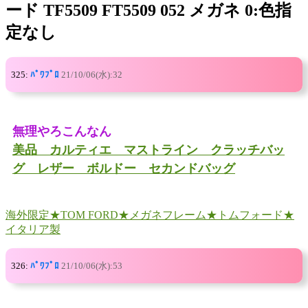
ード TF5509 FT5509 052 メガネ 0:色指
定なし
325:
ﾊﾟﾜﾌﾟﾛ
21/10/06(水):32
無理やろこんなん
美品 カルティエ マストライン クラッチバッ
グ レザー ボルドー セカンドバッグ
海外限定★TOM FORD★メガネフレーム★トムフォード★
イタリア製
326:
ﾊﾟﾜﾌﾟﾛ
21/10/06(水):53