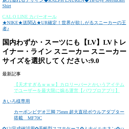
魅力溢れるデザイン◆RALPH LAUREN◆Tie-Dye Seersucker
Shirt
CAL O LINE カバーオール
★NIKE★送関込★UR確定！世界が欲しがるスニーカーの王
者♪
国内わずか・スーツにも【LV】LVトレ
イナー・ライン スニーカー スニーカー
サイズを選択してください:9.0
最新記事
【天才すぎるｗｗｗ】カロリーバーとかいうアイテム
でユーザーを最大限に煽る運営【パワプロアプリ】
きいろ様専用
カーボンビデオ三脚 75mm 超大直径ボウルアダプター
搭載 MF70C
✿12/完成確認用✿手帳型スマホケース✿ミナペルホネン✿ハ