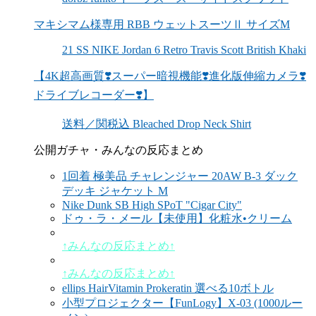
マキシマム様専用 RBB ウェットスーツⅡ サイズM
21 SS NIKE Jordan 6 Retro Travis Scott British Khaki
【4K超高画質❣️スーパー暗視機能❣️進化版伸縮カメラ❣️
ドライブレコーダー❣️】
送料／関税込 Bleached Drop Neck Shirt
公開ガチャ・みんなの反応まとめ
1回着 極美品 チャレンジャー 20AW B-3 ダック
デッキ ジャケット M
Nike Dunk SB High SPoT "Cigar City"
ドゥ・ラ・メール【未使用】化粧水•クリーム
↑みんなの反応まとめ↑
↑みんなの反応まとめ↑
ellips HairVitamin Prokeratin 選べる10ボトル
小型プロジェクター【FunLogy】X-03 (1000ルー