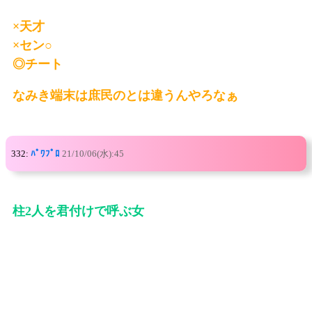
×天才
×セン○
◎チート
なみき端末は庶民のとは違うんやろなぁ
332:
ﾊﾟﾜﾌﾟﾛ
21/10/06(水):45
柱2人を君付けで呼ぶ女