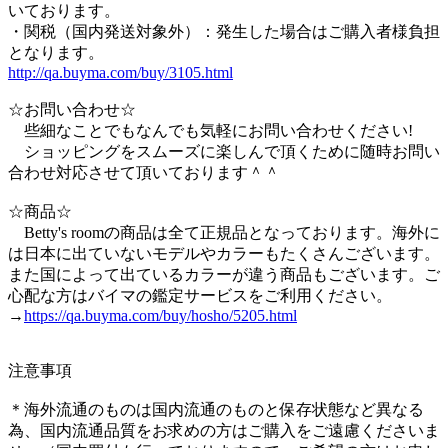
いております。
・関税（国内発送対象外）：発生した場合はご購入者様負担
となります。
http://qa.buyma.com/buy/3105.html
☆お問い合わせ☆
些細なことでもなんでも気軽にお問い合わせください!
ショッピングをスムーズに楽しんで頂くために随時お問い
合わせ対応させて頂いております＾＾
☆商品☆
Betty's roomの商品は全て正規品となっております。海外に
は日本に出ていないモデルやカラーもたくさんございます。
また国によって出ているカラーが違う商品もございます。ご
心配な方はバイマの鑑定サービスをご利用ください。
→
https://qa.buyma.com/buy/hosho/5205.html
注意事項
＊海外流通のものは国内流通のものと保存状態など異なる
為、国内流通品質をお求めの方はご購入をご遠慮くださいま