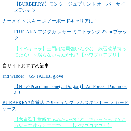
【BURBERRY】モンタージュプリント オーバーサイ
ズTシャツ
カーメイト スキー スノーボードキャリアに！
FUJITAKA フジタカ レザー ミニトランク 23cm ブラッ
ク
【イベキャラ】土門は結局強いんやな！練習改革持っ
てたら中々腐らないもんかね？【パワプロアプリ】
自サイトおすすめ記事
and wander GS TAKIBI glove
【Nike×Peaceminusone(G-Dragon)】Air Force 1 Para-noise
2.0
BURBERRY*直営店 キルティング ラムスキン ローラ カード
ケース
【六道聖】覚醒するみたいやけど、強かったっけ？こ
うやって使うとエエで！！【パワプロアプリ】