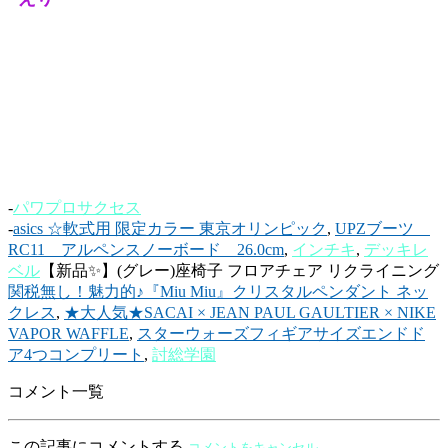
-
パワプロサクセス
-
asics ☆軟式用 限定カラー 東京オリンピック
,
UPZブーツ
RC11 アルペンスノーボード 26.0cm
,
インチキ
,
デッキレ
ベル
【新品✨】(グレー)座椅子 フロアチェア リクライニング
関税無し！魅力的♪『Miu Miu』クリスタルペンダント ネッ
クレス
,
★大人気★SACAI × JEAN PAUL GAULTIER × NIKE
VAPOR WAFFLE
,
スターウォーズフィギアサイズエンドド
ア4つコンプリート
,
討総学園
コメント一覧
この記事にコメントする
コメントをキャンセル