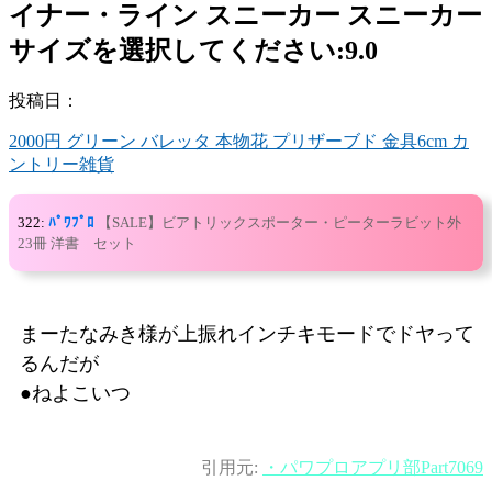
イナー・ライン スニーカー スニーカー
サイズを選択してください:9.0
投稿日：
2000円 グリーン バレッタ 本物花 プリザーブド 金具6cm カ
ントリー雑貨
322:
ﾊﾟﾜﾌﾟﾛ
【SALE】ビアトリックスポーター・ピーターラビット外
23冊 洋書 セット
まーたなみき様が上振れインチキモードでドヤって
るんだが
●ねよこいつ
引用元:
・パワプロアプリ部Part7069