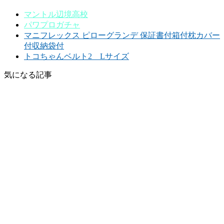
マントル辺境高校
パワプロガチャ
マニフレックス ピローグランデ 保証書付箱付枕カバー
付収納袋付
トコちゃんベルト2 Lサイズ
気になる記事