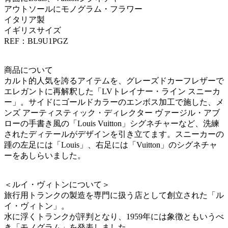
アウトソールにモノグラム・フラワー
イタリア製
イギリスサイズ
REF：BL9U1PGZ
商品について
カルト的人気を誇るアイテムを、グレーズドカーフレザーで
エレガントに再解釈した「LVトレイナー・ライン スニーカ
ー」。サイドにゴールドカラーのエンボス加工で施した、メ
ンズ アーティスティック・ディレクター ヴァージル・アブ
ローの手書き風の「Louis Vuitton」シグネチャーなど、洗練
されたディテールがデザインを引き立てます。スニーカーの
踵の左足には「Louis」、右足には「Vuitton」のシグネチャ
ーをあしらいました。
＜ルイ・ヴィトンについて＞
旅行用トランクの製造を専門に扱う店として創立された「ル
イ・ヴィトン」。
水に浮くトランクが評判となり、1959年には象徴ともいうべ
き「モノグラム」を発表しました。