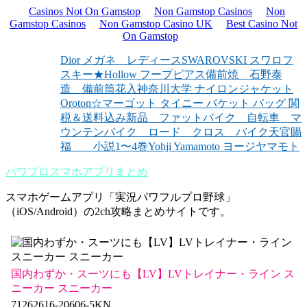
Casinos Not On Gamstop
Non Gamstop Casinos
Non
Gamstop Casinos
Non Gamstop Casino UK
Best Casino Not
On Gamstop
Dior メガネ レディース
SWAROVSKI スワロフ
スキー★Hollow フープピアス
備前焼 石野泰
造 備前筒花入
神奈川大学 ナイロンジャケット
Oroton☆マーゴット タイニー バケット バッグ 関
税＆送料込み
新品 ファットバイク 自転車 マ
ウンテンバイク ロード クロス バイク
天官賜
福 小説1〜4巻
Yohji Yamamoto ヨージヤマモト
パワプロスマホアプリまとめ
スマホゲームアプリ「実況パワフルプロ野球」
（iOS/Android）の2ch攻略まとめサイトです。
国内わずか・スーツにも【LV】LVトレイナー・ライン ス
ニーカー スニーカー
71262616-20606-5KN