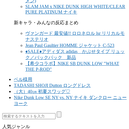
メン)
SLAM JAM x NIKE DUNK HIGH WHITE/CLEAR
PURE PLATINUM ナイキ
新キャラ・みんなの反応まとめ
ヴァンガード 最安値!! ロロネロル lsr リリカルモ
ナステリオ
Jean Paul Gaultier HOMME ジャケット C-523
♦SALE♦アディダス adidas かぶせタイプ リュッ
ク／バックパック 新品
【希少コラボ】NIKE SB DUNK LOW "WHAT
THE P-ROD"
ベル様用
TADASHI SHOJI Dutton ロングドレス
（大）40㎝ 初夏スワッグ♡
Nike Dunk Low SE NY vs. NY ナイキ ダンクロー ニュー
ヨーク
人気ジャンル