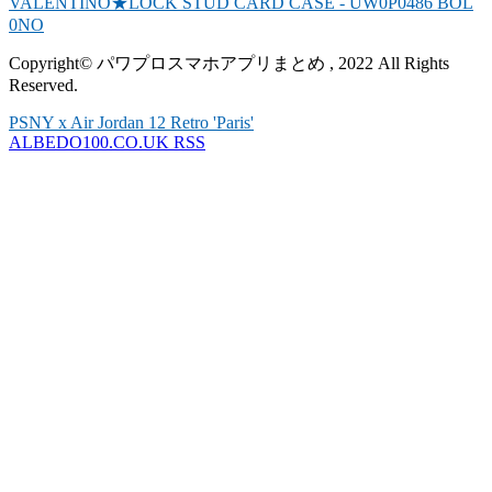
VALENTINO★LOCK STUD CARD CASE - UW0P0486 BOL
0NO
Copyright© パワプロスマホアプリまとめ , 2022 All Rights
Reserved.
PSNY x Air Jordan 12 Retro 'Paris'
ALBEDO100.CO.UK RSS