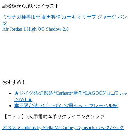
読者様から頂いたイラスト
ミヤナガ様専用☆ 菅田将暉 カーキ オリーブ ジャージ パン
ツ
Air Jordan 1 High OG Shadow 2.0
おすすめ！
★ドイツ発/送関込*Carhartt*新作*LAGOONロゴTシャ
ツ/WL★
本日限定値下げ しぜん 37冊セット フレーベル館
【ニトリ】2人用電動本革リクライニングソファ
オススメ♪adidas by Stella McCartney Gymsack バックパック