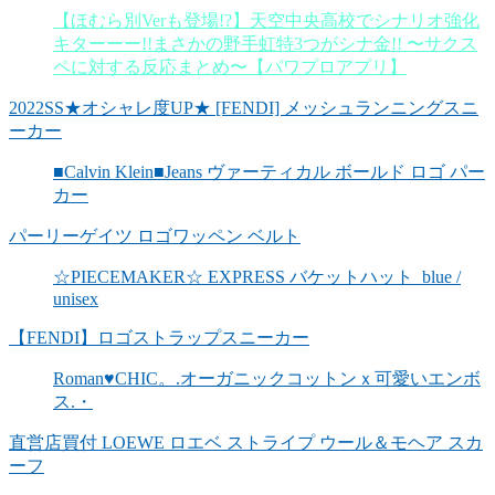
【ほむら別Verも登場!?】天空中央高校でシナリオ強化
キターーー!!まさかの野手虹特3つがシナ金!! 〜サクス
ペに対する反応まとめ〜【パワプロアプリ】
2022SS★オシャレ度UP★ [FENDI] メッシュランニングスニ
ーカー
■Calvin Klein■Jeans ヴァーティカル ボールド ロゴ パー
カー
パーリーゲイツ ロゴワッペン ベルト
☆PIECEMAKER☆ EXPRESS バケットハット_blue /
unisex
【FENDI】ロゴストラップスニーカー
Roman♥CHIC。.オーガニックコットンｘ可愛いエンボ
ス.・
直営店買付 LOEWE ロエベ ストライプ ウール＆モヘア スカ
ーフ