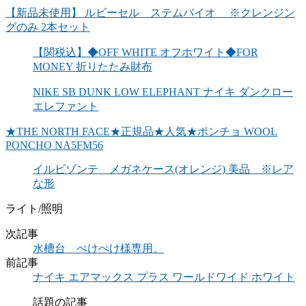
【新品未使用】 ルビーセル ステムバイオ ※クレンジン
グのみ 2本セット
【関税込】◆OFF WHITE オフホワイト◆FOR
MONEY 折りたたみ財布
NIKE SB DUNK LOW ELEPHANT ナイキ ダンクロー
エレファント
★THE NORTH FACE★正規品★人気★ポンチョ WOOL
PONCHO NA5FM56
イルビゾンテ メガネケース(オレンジ) 美品 ※レア
な形
ライト/照明
次記事
水槽台 ぺけぺけ様専用。
前記事
ナイキ エアマックス プラス ワールドワイド ホワイト
話題の記事