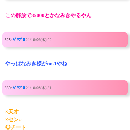
この解放で35000とかなみきやるやん
328:
ﾊﾟﾜﾌﾟﾛ
21/10/06(水):02
やっぱなみき様がno.1やね
330:
ﾊﾟﾜﾌﾟﾛ
21/10/06(水):31
×天才
×セン○
◎チート