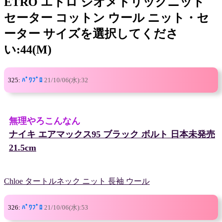
ETRO エトロ ジオメトリックニット
セーター コットン ウール ニット・セ
ーター サイズを選択してくださ
い:44(M)
325:
ﾊﾟﾜﾌﾟﾛ
21/10/06(水):32
無理やろこんなん
ナイキ エアマックス95 ブラック ボルト 日本未発売
21.5cm
Chloe タートルネック ニット 長袖 ウール
326:
ﾊﾟﾜﾌﾟﾛ
21/10/06(水):53