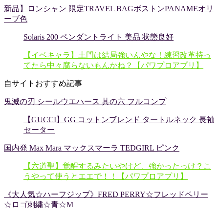
新品】ロンシャン 限定TRAVEL BAGボストンPANAMEオリ
ーブ色
Solaris 200 ペンダントライト 美品 状態良好
【イベキャラ】土門は結局強いんやな！練習改革持っ
てたら中々腐らないもんかね？【パワプロアプリ】
自サイトおすすめ記事
鬼滅の刃 シールウエハース 其の六 フルコンプ
【GUCCI】GG コットンブレンド タートルネック 長袖
セーター
国内発 Max Mara マックスマーラ TEDGIRL ピンク
【六道聖】覚醒するみたいやけど、強かったっけ？こ
うやって使うとエエで！！【パワプロアプリ】
《大人気☆ハーフジップ》FRED PERRY☆フレッドペリー
☆ロゴ刺繍☆青☆M