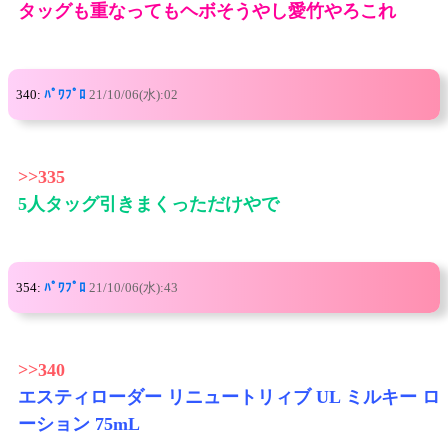
タッグも重なってもヘボそうやし愛竹やろこれ
340:
ﾊﾟﾜﾌﾟﾛ
21/10/06(水):02
>>335
5人タッグ引きまくっただけやで
354:
ﾊﾟﾜﾌﾟﾛ
21/10/06(水):43
>>340
エスティローダー リニュートリィブ UL ミルキー ロ
ーション 75mL