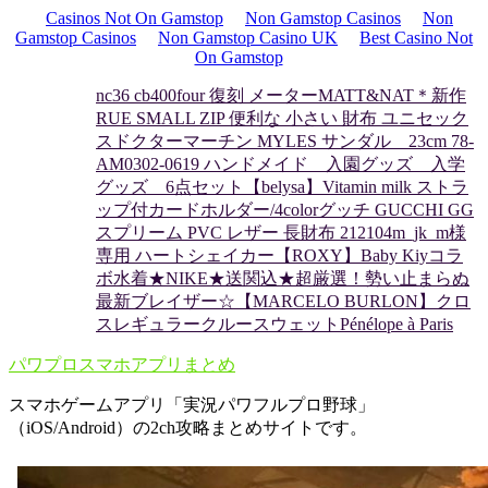
Casinos Not On Gamstop
Non Gamstop Casinos
Non
Gamstop Casinos
Non Gamstop Casino UK
Best Casino Not
On Gamstop
nc36 cb400four 復刻 メーター
MATT&NAT＊新作
RUE SMALL ZIP 便利な 小さい 財布 ユニセック
ス
ドクターマーチン MYLES サンダル 23cm 78-
AM0302-06
19 ハンドメイド 入園グッズ 入学
グッズ 6点セット
【belysa】Vitamin milk ストラ
ップ付カードホルダー/4color
グッチ GUCCHI GG
スプリーム PVC レザー 長財布 212104
m_jk_m様
専用 ハートシェイカー
【ROXY】Baby Kiyコラ
ボ水着
★NIKE★送関込★超厳選！勢い止まらぬ
最新ブレイザー☆
【MARCELO BURLON】クロ
スレギュラークルースウェット
Pénélope à Paris
パワプロスマホアプリまとめ
スマホゲームアプリ「実況パワフルプロ野球」
（iOS/Android）の2ch攻略まとめサイトです。