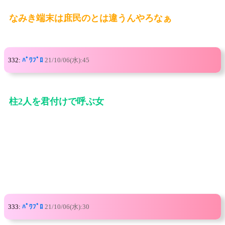
なみき端末は庶民のとは違うんやろなぁ
332:
ﾊﾟﾜﾌﾟﾛ
21/10/06(水):45
柱2人を君付けで呼ぶ女
333:
ﾊﾟﾜﾌﾟﾛ
21/10/06(水):30