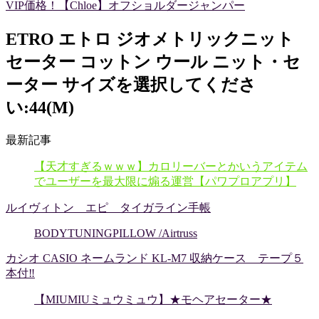
VIP価格！【Chloe】オフショルダージャンパー
ETRO エトロ ジオメトリックニット
セーター コットン ウール ニット・セ
ーター サイズを選択してくださ
い:44(M)
最新記事
【天才すぎるｗｗｗ】カロリーバーとかいうアイテム
でユーザーを最大限に煽る運営【パワプロアプリ】
ルイヴィトン エピ タイガライン手帳
BODYTUNINGPILLOW /Airtruss
カシオ CASIO ネームランド KL-M7 収納ケース テープ５
本付‼️
【MIUMIUミュウミュウ】★モヘアセーター★