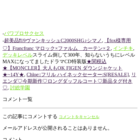
-
パワプロサクセス
-
超美品❗️19ヴァンキッシュC2000SHG♪シマノ
,
【fox様専用
♡】Francfranc マロック×ファルム カーテン×２
,
インチキ
,
デッキレベル
スライム倒して300年、知らないうちにレベル
MAXになってましたドラマCD特装版
★関税込
★【MONCLER】大人もOK FIGEN ダウンジャケット
★~14Y★
,
Chloe::フリル ハイネックセーター:S[RESALE]
,
リ
エンダ♡今期新作♡ロングダッフルコート♡新品タグ付き
♡
,
討総学園
コメント一覧
この記事にコメントする
コメントをキャンセル
メールアドレスが公開されることはありません。
コメント