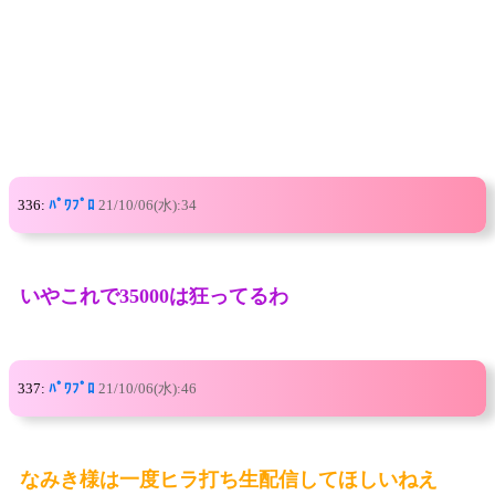
336:
ﾊﾟﾜﾌﾟﾛ
21/10/06(水):34
いやこれで35000は狂ってるわ
337:
ﾊﾟﾜﾌﾟﾛ
21/10/06(水):46
なみき様は一度ヒラ打ち生配信してほしいねえ