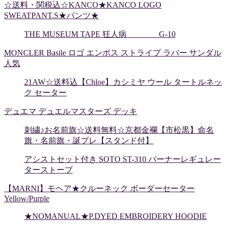
☆送料・関税込☆KANCO★KANCO LOGO
SWEATPANT.S★パンツ★
THE MUSEUM TAPE 狂人病 G-10
MONCLER Basile ロゴ エンボス ストライプ ラバー サンダル
人気
21AW☆送料込【Chloe】カシミヤ ウール タートルネッ
ク セーター
デュエマ デュエルマスターズ デッキ
刺繍♪お名前旗☆送料無料☆京都金襴【市松黒】命名
旗・名前旗・誕プレ【スタンド付】
アシストセット付き SOTO ST-310 バーナーレギュレー
ターストーブ
【MARNI】モヘア★クルーネック ボーダーセーター
Yellow/Purple
★NOMANUAL★P.DYED EMBROIDERY HOODIE