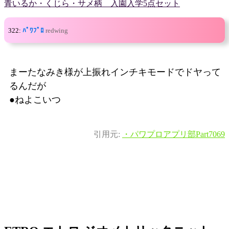
青いるか・くじら・サメ柄 入園入学5点セット
322:
ﾊﾟﾜﾌﾟﾛ
redwing
まーたなみき様が上振れインチキモードでドヤって
るんだが
●ねよこいつ
引用元:
・パワプロアプリ部Part7069