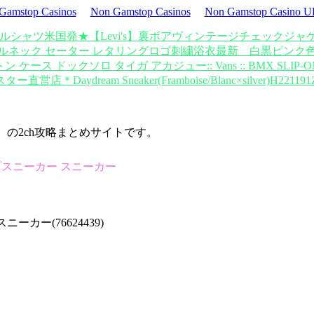
Gamstop Casinos
Non Gamstop Casinos
Non Gamstop Casino 
 ネルシャツ
米国発★【Levi's】裏ボアヴィンテージチェックジャ
トルネック セーター レタリングロゴ刺繍
浴衣最新 白黒ピンク
トン ケース ドックソロ タイガ アカジュー
:: Vans :: BMX SLIP
スター
直営店＊Daydream Sneaker(Framboise/Blanc×silver)H221191
d）の2ch攻略まとめサイトです。
トップスニーカー スニーカー
ニーカー(76624439)