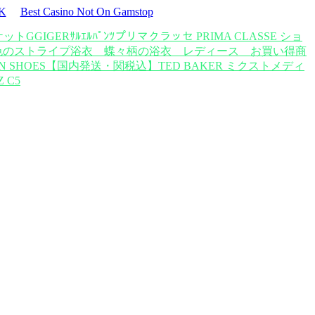
UK
Best Casino Not On Gamstop
ケット
GGIGERｻﾙｴﾙﾊﾟﾝﾂ
プリマクラッセ PRIMA CLASSE ショ
色のストライプ浴衣 蝶々柄の浴衣 レディース お買い得商
-ON SHOES
【国内発送・関税込】TED BAKER ミクストメディ
Z C5