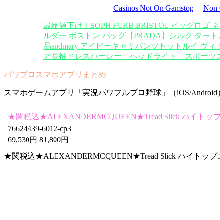
Casinos Not On Gamstop
Non 
最終値下げ！SOPH FCRB BRISTOL ビッグロゴ
ルダー ボストン バッグ
【PRADA】シルク ター
品
andmary アイビーキャミパンツセット
ルイ ヴィ
ア長袖ドレス
ハーレー ヘッドライト スポーツ
パワプロスマホアプリまとめ
スマホゲームアプリ「実況パワフルプロ野球」（iOS/Androi
★関税込★ALEXANDERMCQUEEN★Tread Slick ハイ
76624439-6012-cp3
69,530円 81,800円
★関税込★ALEXANDERMCQUEEN★Tread Slick ハイトップス