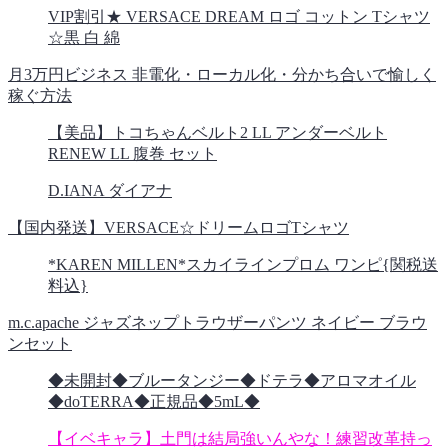
VIP割引★ VERSACE DREAM ロゴ コットン Tシャツ
☆黒 白 綿
月3万円ビジネス 非電化・ローカル化・分かち合いで愉しく
稼ぐ方法
【美品】トコちゃんベルト2 LL アンダーベルト
RENEW LL 腹巻 セット
D.IANA ダイアナ
【国内発送】VERSACE☆ドリームロゴTシャツ
*KAREN MILLEN*スカイラインプロム ワンピ{関税送
料込}
m.c.apache ジャズネップトラウザーパンツ ネイビー ブラウ
ンセット
◆未開封◆ブルータンジー◆ドテラ◆アロマオイル
◆doTERRA◆正規品◆5mL◆
【イベキャラ】土門は結局強いんやな！練習改革持っ