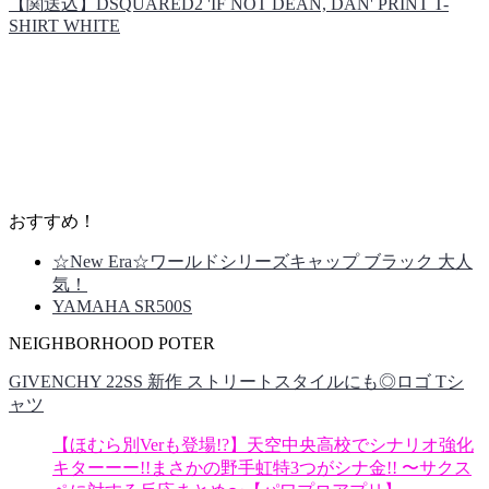
【関送込】DSQUARED2 'IF NOT DEAN, DAN' PRINT T-
SHIRT WHITE
おすすめ！
☆New Era☆ワールドシリーズキャップ ブラック 大人
気！
YAMAHA SR500S
NEIGHBORHOOD POTER
GIVENCHY 22SS 新作 ストリートスタイルにも◎ロゴ Tシ
ャツ
【ほむら別Verも登場!?】天空中央高校でシナリオ強化
キターーー!!まさかの野手虹特3つがシナ金!! 〜サクス