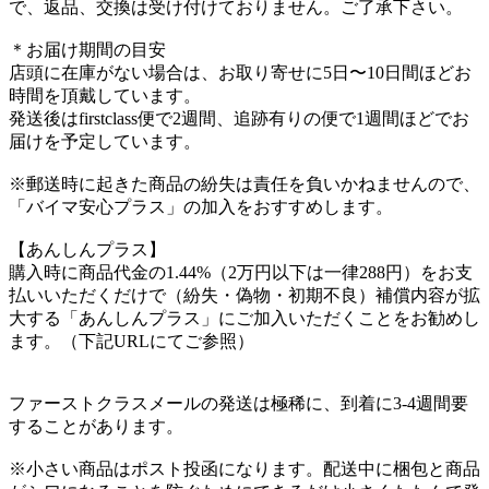
で、返品、交換は受け付けておりません。ご了承下さい。
＊お届け期間の目安
店頭に在庫がない場合は、お取り寄せに5日〜10日間ほどお
時間を頂戴しています。
発送後はfirstclass便で2週間、追跡有りの便で1週間ほどでお
届けを予定しています。
※郵送時に起きた商品の紛失は責任を負いかねませんので、
「バイマ安心プラス」の加入をおすすめします。
【あんしんプラス】
購入時に商品代金の1.44%（2万円以下は一律288円）をお支
払いいただくだけで（紛失・偽物・初期不良）補償内容が拡
大する「あんしんプラス」にご加入いただくことをお勧めし
ます。（下記URLにてご参照）
ファーストクラスメールの発送は極稀に、到着に3-4週間要
することがあります。
※小さい商品はポスト投函になります。配送中に梱包と商品