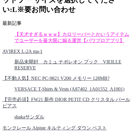
ットソー サイズを選択してくださ
い:L※要お問い合わせ
最新記事
【天才すぎるｗｗｗ】カロリーバーとかいうアイテム
でユーザーを最大限に煽る運営【パワプロアプリ】
AVIREX L-2A ma-1
新品未開封 カミュ ナポレオン ブック VIEILLE
RESERVE
【不動人気】NEC PC-9821 V200 メモリー 128MB?
VERSACE T-Shirts & Vests (A87402_1A01552_A1001)
【完売必須】FW21 新作 DIOR PETIT CD クリスタル パール
ピアス
shakaサンダル
モンクレール Alpiste キルティング ダウン ベスト