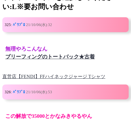
い:L※要お問い合わせ
325:
ﾊﾟﾜﾌﾟﾛ
21/10/06(水):32
無理やろこんなん
ブリーフィングのトートバック★古着
直営店【FENDI】FFハイネックジャージ Tシャツ
326:
ﾊﾟﾜﾌﾟﾛ
21/10/06(水):53
この解放で35000とかなみきやるやん