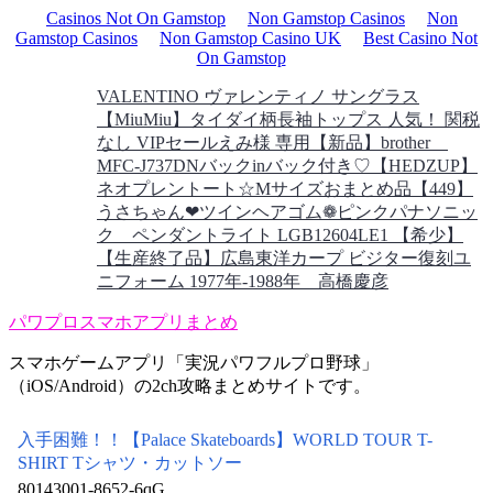
Casinos Not On Gamstop
Non Gamstop Casinos
Non
Gamstop Casinos
Non Gamstop Casino UK
Best Casino Not
On Gamstop
VALENTINO ヴァレンティノ サングラス
【MiuMiu】タイダイ柄長袖トップス 人気！ 関税
なし VIPセール
えみ様 専用
【新品】brother
MFC-J737DN
バックinバック付き♡【HEDZUP】
ネオプレントート☆Mサイズ
おまとめ品【449】
うさちゃん❤ツインヘアゴム❁︎ピンク
パナソニッ
ク ペンダントライト LGB12604LE1 【希少】
【生産終了品】
広島東洋カープ ビジター復刻ユ
ニフォーム 1977年-1988年 高橋慶彦
パワプロスマホアプリまとめ
スマホゲームアプリ「実況パワフルプロ野球」
（iOS/Android）の2ch攻略まとめサイトです。
入手困難！！【Palace Skateboards】WORLD TOUR T-
SHIRT Tシャツ・カットソー
80143001-8652-6qG