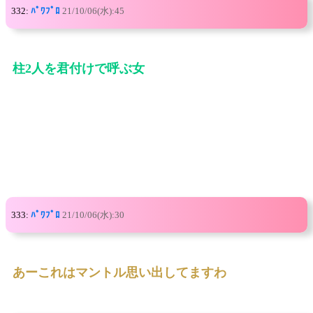
332:
ﾊﾟﾜﾌﾟﾛ
21/10/06(水):45
柱2人を君付けで呼ぶ女
333:
ﾊﾟﾜﾌﾟﾛ
21/10/06(水):30
あーこれはマントル思い出してますわ