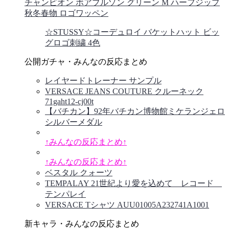
チャンピオン ボアブルゾン グリーン M ハーフジップ
秋冬春物 ロゴワッペン
☆STUSSY☆コーデュロイ バケットハット ビッ
グロゴ刺繍 4色
公開ガチャ・みんなの反応まとめ
レイヤードトレーナー サンプル
VERSACE JEANS COUTURE クルーネック
71gaht12-cj00t
【バチカン】92年バチカン博物館ミケランジェロ
シルバーメダル
↑みんなの反応まとめ↑
↑みんなの反応まとめ↑
ベスタル クォーツ
TEMPALAY 21世紀より愛を込めて レコード
テンパレイ
VERSACE Tシャツ AUU01005A232741A1001
新キャラ・みんなの反応まとめ