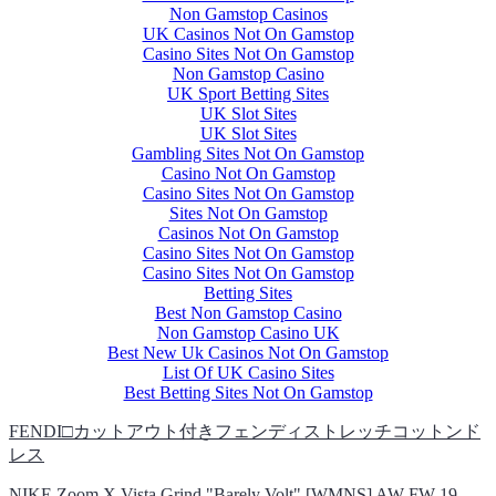
Non Gamstop Casinos
UK Casinos Not On Gamstop
Casino Sites Not On Gamstop
Non Gamstop Casino
UK Sport Betting Sites
UK Slot Sites
UK Slot Sites
Gambling Sites Not On Gamstop
Casino Not On Gamstop
Casino Sites Not On Gamstop
Sites Not On Gamstop
Casinos Not On Gamstop
Casino Sites Not On Gamstop
Casino Sites Not On Gamstop
Betting Sites
Best Non Gamstop Casino
Non Gamstop Casino UK
Best New Uk Casinos Not On Gamstop
List Of UK Casino Sites
Best Betting Sites Not On Gamstop
FENDI□カットアウト付きフェンディストレッチコットンド
レス
NIKE Zoom X Vista Grind "Barely Volt" [WMNS] AW FW 19