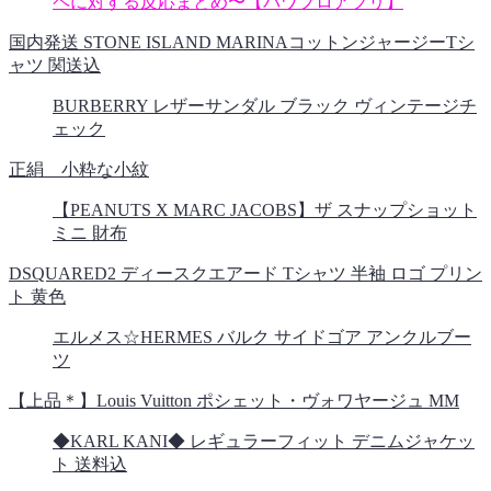
ペに対する反応まとめ〜【パワプロアプリ】
国内発送 STONE ISLAND MARINAコットンジャージーTシ
ャツ 関送込
BURBERRY レザーサンダル ブラック ヴィンテージチ
ェック
正絹 小粋な小紋
【PEANUTS X MARC JACOBS】ザ スナップショット
ミニ 財布
DSQUARED2 ディースクエアード Tシャツ 半袖 ロゴ プリン
ト 黄色
エルメス☆HERMES バルク サイドゴア アンクルブー
ツ
【上品＊】Louis Vuitton ポシェット・ヴォワヤージュ MM
◆KARL KANI◆ レギュラーフィット デニムジャケッ
ト 送料込