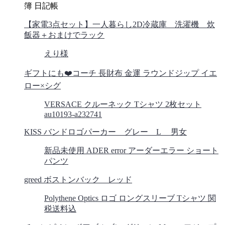
簿 日記帳
【家電3点セット】一人暮らし2D冷蔵庫 洗濯機 炊
飯器＋おまけでラック
えり様
ギフトにも❤️コーチ 長財布 金運 ラウンドジップ イエ
ロー×シグ
VERSACE クルーネック Tシャツ 2枚セット
au10193-a232741
KISS バンドロゴパーカー グレー L 男女
新品未使用 ADER error アーダーエラー ショート
パンツ
greed ボストンバック レッド
Polythene Optics ロゴ ロングスリーブ Tシャツ 関
税送料込