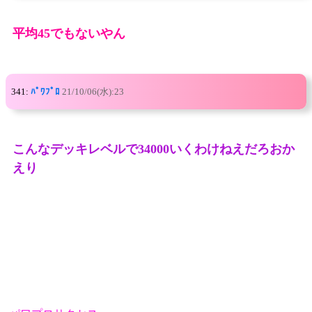
平均45でもないやん
341:
ﾊﾟﾜﾌﾟﾛ
21/10/06(水):23
こんなデッキレベルで34000いくわけねえだろおか
えり