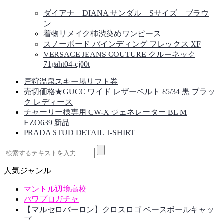
ダイアナ DIANA サンダル Sサイズ ブラウ
ン
着物リメイク柿渋染めワンピース
スノーボード バインディング フレックス XF
VERSACE JEANS COUTURE クルーネック
71gaht04-cj00t
戸狩温泉スキー場リフト券
売切価格★GUCC ワイド レザーベルト 85/34 黒 ブラッ
ク レディース
チャーリー様専用 CW-X ジェネレーター BL M
HZO639 新品
PRADA STUD DETAIL T-SHIRT
人気ジャンル
マントル辺境高校
パワプロガチャ
【マルセロバーロン】クロスロゴ ベースボールキャッ
プ