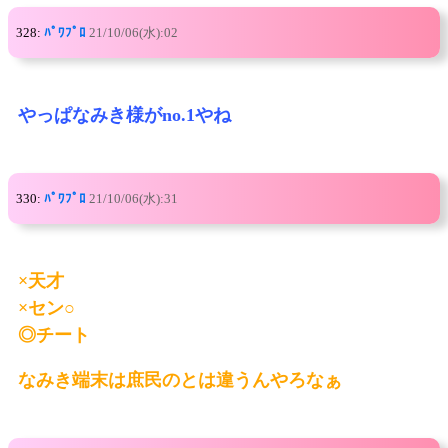
328:
ﾊﾟﾜﾌﾟﾛ
21/10/06(水):02
やっぱなみき様がno.1やね
330:
ﾊﾟﾜﾌﾟﾛ
21/10/06(水):31
×天才
×セン○
◎チート
なみき端末は庶民のとは違うんやろなぁ