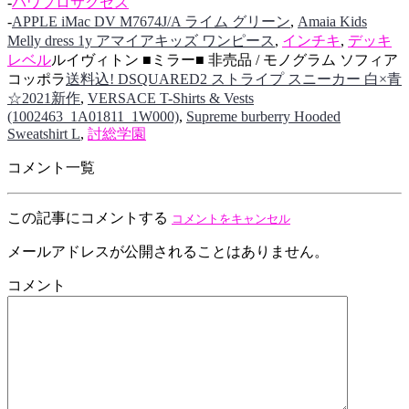
-
パワプロサクセス
-
APPLE iMac DV M7674J/A ライム グリーン
,
Amaia Kids
Melly dress 1y アマイアキッズ ワンピース
,
インチキ
,
デッキ
レベル
ルイヴィトン ■ミラー■ 非売品 / モノグラム ソフィア
コッポラ
送料込! DSQUARED2 ストライプ スニーカー 白×青
☆2021新作
,
VERSACE T-Shirts & Vests
(1002463_1A01811_1W000)
,
Supreme burberry Hooded
Sweatshirt L
,
討総学園
コメント一覧
この記事にコメントする
コメントをキャンセル
メールアドレスが公開されることはありません。
コメント