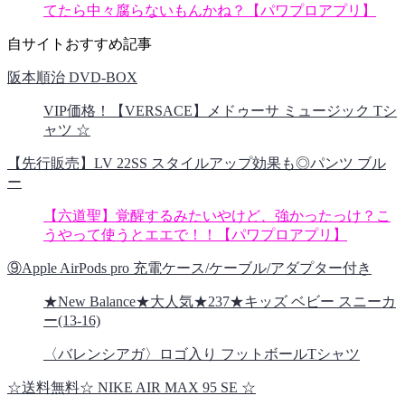
てたら中々腐らないもんかね？【パワプロアプリ】
自サイトおすすめ記事
阪本順治 DVD-BOX
VIP価格！【VERSACE】メドゥーサ ミュージック Tシ
ャツ ☆
【先行販売】LV 22SS スタイルアップ効果も◎パンツ ブル
ー
【六道聖】覚醒するみたいやけど、強かったっけ？こ
うやって使うとエエで！！【パワプロアプリ】
⑨Apple AirPods pro 充電ケース/ケーブル/アダプター付き
★New Balance★大人気★237★キッズ ベビー スニーカ
ー(13-16)
〈バレンシアガ〉ロゴ入り フットボールTシャツ
☆送料無料☆ NIKE AIR MAX 95 SE ☆