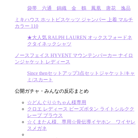
袋帯 六通 錦織 金 鶴 鳳凰 唐花 逸品
ミキハウス ホットビスケッツ ジャンパー 上着 マルチ
カラー 110
★大人気 RALPH LAUREN オックスフォードネ
クタイネックシャツ
ノースフェイス HYVENT マウンテンパーカー ナイロ
ンジャケット レディース
Since thenセットアップ3点セットジャケット/キャ
ミ/スカート
公開ガチャ・みんなの反応まとめ
☆どんぐり☆ちゃん様専用
クロエ レディース ビーズボタン ライトシルクク
レープ ブラウス
☆くまたん様、専用☆骨伝導イヤホン ワイヤレ
スメガネ