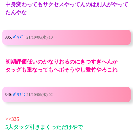
中身変わってもサクセスやってんのは別人がやって
たんやな
335:
ﾊﾟﾜﾌﾟﾛ
21/10/06(水):10
初期評価低いのかなりおるのにきつすぎへんか
タッグも重なってもヘボそうやし愛竹やろこれ
340:
ﾊﾟﾜﾌﾟﾛ
21/10/06(水):02
>>335
5人タッグ引きまくっただけやで