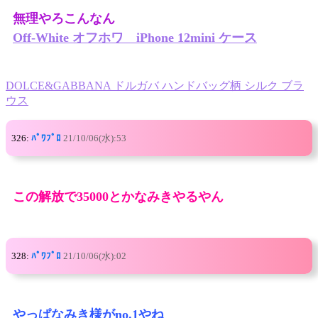
無理やろこんなん
Off-White オフホワ iPhone 12mini ケース
DOLCE&GABBANA ドルガバ ハンドバッグ柄 シルク ブラ
ウス
326:
ﾊﾟﾜﾌﾟﾛ
21/10/06(水):53
この解放で35000とかなみきやるやん
328:
ﾊﾟﾜﾌﾟﾛ
21/10/06(水):02
やっぱなみき様がno.1やね