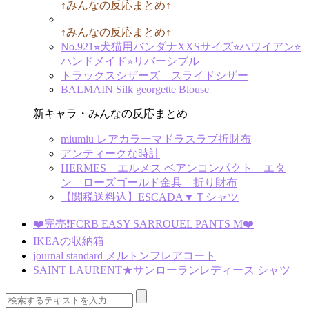
↑みんなの反応まとめ↑
↑みんなの反応まとめ↑
No.921⭐︎犬猫用バンダナXXSサイズ⭐︎ハワイアン⭐︎
ハンドメイド⭐︎リバーシブル
トラックスシザーズ スライドシザー
BALMAIN Silk georgette Blouse
新キャラ・みんなの反応まとめ
miumiu レアカラーマドラスラブ折財布
アンティークな時計
HERMES エルメス ベアンコンパクト エタ
ン ローズゴールド金具 折り財布
【関税送料込】ESCADA▼Ｔシャツ
❤️完売❗️FCRB EASY SARROUEL PANTS M❤️
IKEAの収納箱
journal standard メルトンフレアコート
SAINT LAURENT★サンローランレディース シャツ