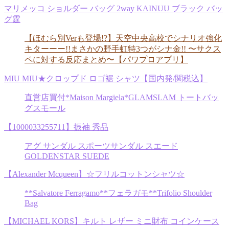
マリメッコ ショルダー バッグ 2way KAINUU ブラック バッ
グ霆
【ほむら別Verも登場!?】天空中央高校でシナリオ強化
キターーー!!まさかの野手虹特3つがシナ金!! 〜サクス
ペに対する反応まとめ〜【パワプロアプリ】
MIU MIU★クロップド ロゴ裾 シャツ【国内発/関税込】
直営店買付*Maison Margiela*GLAMSLAM トートバッ
グスモール
【1000033255711】振袖 秀品
アグ サンダル スポーツサンダル スエード
GOLDENSTAR SUEDE
【Alexander Mcqueen】☆フリルコットンシャツ☆
**Salvatore Ferragamo**フェラガモ**Trifolio Shoulder
Bag
【MICHAEL KORS】キルト レザー ミニ財布 コインケース