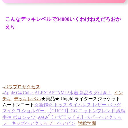
こんなデッキレベルで34000いくわけねえだろおか
えり
-
パワプロサクセス
-
Apple G4 Cube
,
ALEXIASTAM♡水着 新品タグ付き！
,
イン
チキ
,
デッキレベル
★美品★ Ungrid ライダースジャケット
ムートンコート
☆新作☆ トッズ タイムレス レザー バッグ
マイクロ ショルダー
,
【GUCCI】GG コットンブレンド 総柄
半袖 ポロシャツ
,
ꫛꫀꪝ【アザラシくん】ベビーヘアクリッ
プ キッズヘアクリップ ヘアピン
,
討総学園