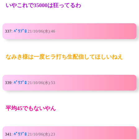
いやこれで35000は狂ってるわ
337:
ﾊﾟﾜﾌﾟﾛ
21/10/06(水):46
なみき様は一度ヒラ打ち生配信してほしいねえ
339:
ﾊﾟﾜﾌﾟﾛ
21/10/06(水):53
平均45でもないやん
341:
ﾊﾟﾜﾌﾟﾛ
21/10/06(水):23