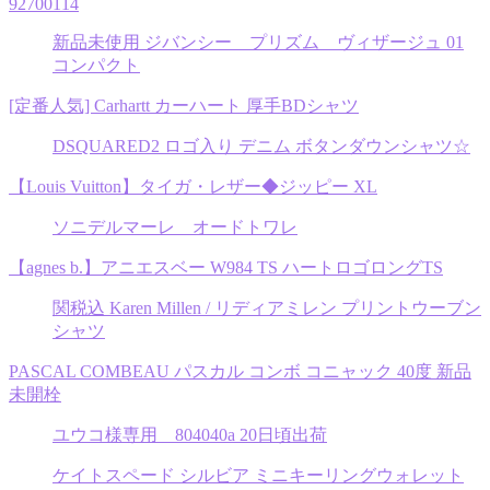
92700114
新品未使用 ジバンシー プリズム ヴィザージュ 01
コンパクト
[定番人気] Carhartt カーハート 厚手BDシャツ
DSQUARED2 ロゴ入り デニム ボタンダウンシャツ☆
【Louis Vuitton】タイガ・レザー◆ジッピー XL
ソニデルマーレ オードトワレ
【agnes b.】アニエスベー W984 TS ハートロゴロングTS
関税込 Karen Millen / リディアミレン プリントウーブン
シャツ
PASCAL COMBEAU パスカル コンボ コニャック 40度 新品
未開栓
ユウコ様専用 804040a 20日頃出荷
ケイトスペード シルビア ミニキーリングウォレット