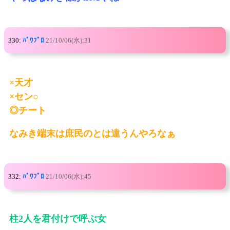
330:
ﾊﾟﾜﾌﾟﾛ
21/10/06(水):31
×天才
×セン○
◎チート
なみき端末は庶民のとは違うんやろなぁ
332:
ﾊﾟﾜﾌﾟﾛ
21/10/06(水):45
柱2人を君付けで呼ぶ女