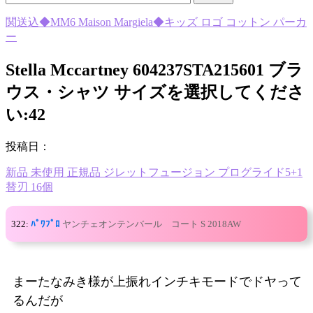
関送込◆MM6 Maison Margiela◆キッズ ロゴ コットン パーカ
ー
Stella Mccartney 604237STA215601 ブラ
ウス・シャツ サイズを選択してくださ
い:42
投稿日：
新品 未使用 正規品 ジレットフュージョン プログライド5+1
替刃 16個
322:
ﾊﾟﾜﾌﾟﾛ
ヤンチェオンテンバール コート S 2018AW
まーたなみき様が上振れインチキモードでドヤって
るんだが