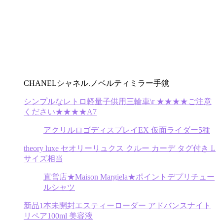
CHANELシャネル.ノベルティミラー手鏡
シンプルなレトロ軽量子供用三輪車\r ★★★★ご注意
ください★★★★A7
アクリルロゴディスプレイEX 仮面ライダー5種
theory luxe セオリーリュクス クルー カーデ タグ付き L
サイズ相当
直営店★Maison Margiela★ポイントデプリチュー
ルシャツ
新品1本未開封エスティーローダー アドバンスナイト
リペア100ml 美容液