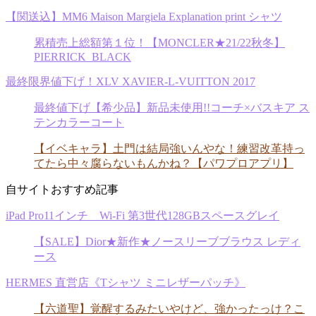
【関送込】MM6 Maison Margiela Explanation print シャツ
累積売上総額第１位！【MONCLER★21/22秋冬】
PIERRICK_BLACK
最終限界値下げ！XLV XAVIER-L-VUITTON 2017
最終値下げ【希少品】新品未使用!!コーチ×バスキア ス
テンカラーコート
【イベキャラ】土門は結局強いんやな！練習改革持っ
てたら中々腐らないもんかね？【パワプロアプリ】
自サイトおすすめ記事
iPad Pro11インチ Wi-Fi 第3世代128GBスペースグレイ
【SALE】Dior★新作★ノースリーブブラウス レディ
ース
HERMES 直営店《Tシャツ ミニレザーパッチ》
【六道聖】覚醒するみたいやけど、強かったっけ？こ