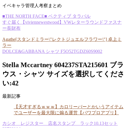
イベキャラ管理人考察まとめ
■THE NORTH FACE■ ベクティブ タラバル
すぐ届く【viviennewestwood】VWレターラウンドファスナ
ー長財布
Agathe[スタンドミラー\"レクトジュエルフラワー\"] 卓上ミ
ラー
DOLCE&GABBANA シャツ F5O52TGDZ60S9002
Stella Mccartney 604237STA215601 ブラ
ウス・シャツ サイズを選択してくださ
い:42
最新記事
【天才すぎるｗｗｗ】カロリーバーとかいうアイテム
でユーザーを最大限に煽る運営【パワプロアプリ】
カシオ レジスター 店名スタンプ ラック10.13セット