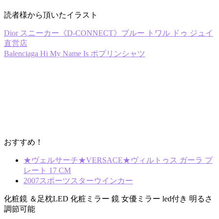
読者様から頂いたイラスト
Dior スニーカー《D-CONNECT》ブルー トワル ドゥ ジュイ
直営店
Balenciaga Hi My Name Is ポプリンシャツ
おすすめ！
★ヴェルサーチ★VERSACE★ヴィルトゥス ガーラ プ
レート 17 CM
2007スポーツスターウインカー
化粧鏡 ＆足枕LED 化粧ミラー 鏡 女優ミラー led付き 明るさ
調節可能