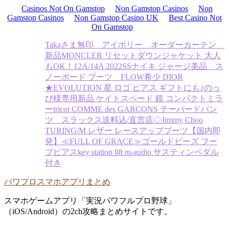
Casinos Not On Gamstop
Non Gamstop Casinos
Non
Gamstop Casinos
Non Gamstop Casino UK
Best Casino Not
On Gamstop
Takaさま無印 アイボリー オーダーカーテン
新品
MONCLER リセットダウンジャケット 大人
もOK！12A/14A 2022SS
ナイキ ジャージ
美品 ス
ノーボード ブーツ FLOW
希少 DIOR
★EVOLUTION 星 ロゴ ピアス ギフトにも♪
のっ
ぴ様専用
新品 ケイトスペード 鏡 コンパクトミラ
ー
tricot COMME des GARCONS テーパードパン
ツ スラックス
送料込/直営店◇Jimmy Choo
TURING/M レザー レースアップブーツ
【国内即
発】≪FULL OF GRACE≫ゴールドビーズ フー
プピアス
key station 88 m-audio サスティンペダル
付き
パワプロスマホアプリまとめ
スマホゲームアプリ「実況パワフルプロ野球」
（iOS/Android）の2ch攻略まとめサイトです。