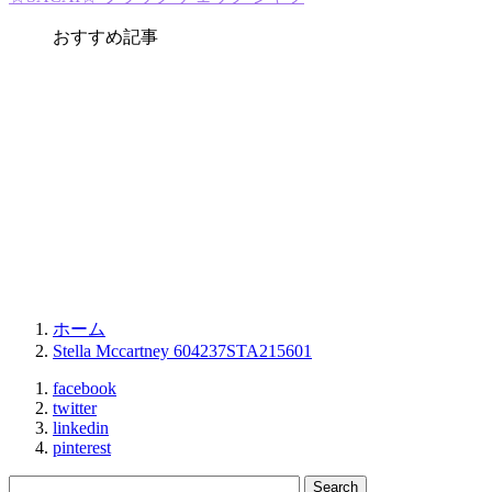
おすすめ記事
ホーム
Stella Mccartney 604237STA215601
facebook
twitter
linkedin
pinterest