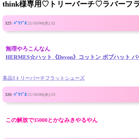
think様専用♡トリーバーチ♡ラバー
325:
ﾊﾟﾜﾌﾟﾛ
21/10/06(水):32
無理やろこんなん
HERMES☆ハット《Devon》コットン ボブハット 
美品‼️トリーバーチフラットシューズ
326:
ﾊﾟﾜﾌﾟﾛ
21/10/06(水):53
この解放で35000とかなみきやるやん