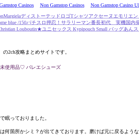
Gamstop Casinos
Non Gamstop Casinos
Non Gamstop Casino 
onMargielaディストーテッドロゴTシャツ
アクセーヌエモリエント
e blue /150
パチスロ押忍！サラリーマン番長初代 実機
国内発
Christian Louboutin★ユニセックス Kypipouch Small バッグ
あんス
d）の2ch攻略まとめサイトです。
品未使用品♡ バレエシューズ
中で眠っておりました。
分は何箇所かシミ？が出てきております。磨けば元に戻るよう