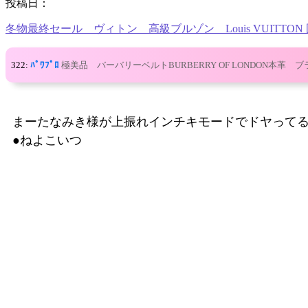
投稿日：
冬物最終セール ヴィトン 高級ブルゾン Louis VUITTON
322:
ﾊﾟﾜﾌﾟﾛ
極美品 バーバリーベルトBURBERRY OF LONDON本革 
まーたなみき様が上振れインチキモードでドヤって
●ねよこいつ