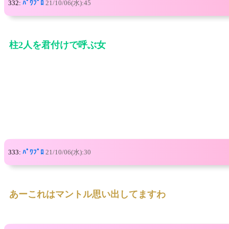
332:
ﾊﾟﾜﾌﾟﾛ
21/10/06(水):45
柱2人を君付けで呼ぶ女
333:
ﾊﾟﾜﾌﾟﾛ
21/10/06(水):30
あーこれはマントル思い出してますわ