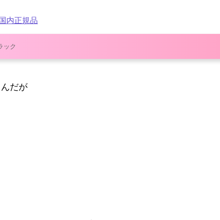
 国内正規品
ブラック
るんだが