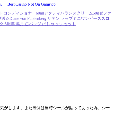
UK
Best Casino Not On Gamstop
コンディショナー60mlアクティバランスクリーム50g
ゼファ
送☆Diane von Furstenberg サテン ラップミニワンピース
スロ
タ 6周年 凛月 缶バッジ ぱしゃっつ セット
な気がします。また裏側は当時シールが貼ってあった為、シー