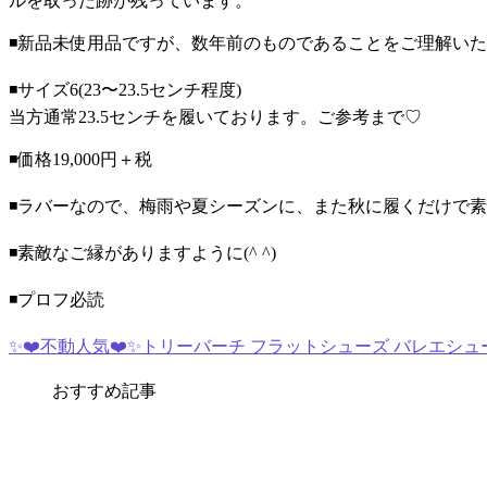
ルを取った跡が残っています。
◾️新品未使用品ですが、数年前のものであることをご理解い
◾️サイズ6(23〜23.5センチ程度)
当方通常23.5センチを履いております。ご参考まで♡
◾️価格19,000円＋税
◾️ラバーなので、梅雨や夏シーズンに、また秋に履くだけで
◾️素敵なご縁がありますように(^ ^)
◾️プロフ必読
✨❤️不動人気❤️✨トリーバーチ フラットシューズ バレエシュ
おすすめ記事