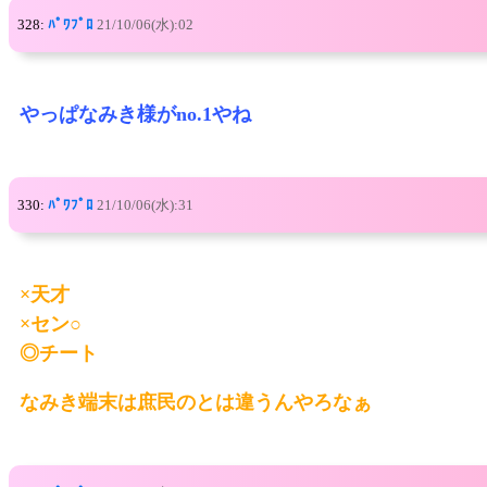
328:
ﾊﾟﾜﾌﾟﾛ
21/10/06(水):02
やっぱなみき様がno.1やね
330:
ﾊﾟﾜﾌﾟﾛ
21/10/06(水):31
×天才
×セン○
◎チート
なみき端末は庶民のとは違うんやろなぁ