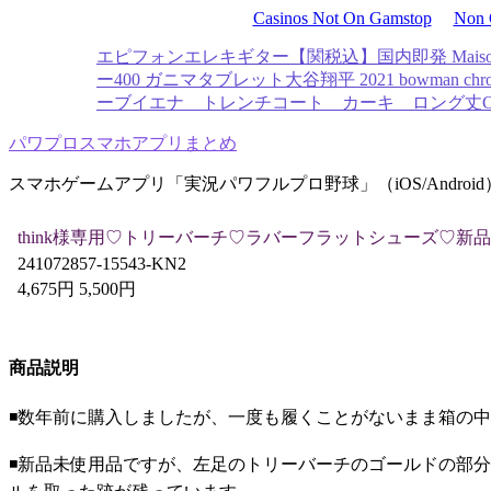
Casinos Not On Gamstop
Non 
エピフォンエレキギター
【関税込】国内即発 Mais
ー400 ガニマタブレット
大谷翔平 2021 bowman chrom
ーブイエナ トレンチコート カーキ ロング丈
パワプロスマホアプリまとめ
スマホゲームアプリ「実況パワフルプロ野球」（iOS/Androi
think様専用♡トリーバーチ♡ラバーフラットシューズ♡新
241072857-15543-KN2
4,675円 5,500円
商品説明
◾️数年前に購入しましたが、一度も履くことがないまま箱の
◾️新品未使用品ですが、左足のトリーバーチのゴールドの部