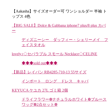
【Aakasha】サイズオーダー可 ワンショルダー 半袖 ト
ップス 4色
【BIG SALE】Dolce & Gabbana iphone7 plus/8 plus カバ
ー
ディズニーシー ダッフィー・シェリーメイ フ
ェイスタオル
lovely♪◇セパラブル スモール Necklace◇CELINE
◆◆◆sold out◆◆◆
【新品】レイバン RB4285-710-13 55サイズ
インポート ロング ドレス キャバ
KEYUCA ケユカ 27L ゴミ箱 2個
ドライフラワー❁ナチュラルホワイト❁ブルース
ワッグ❁2点セット❁