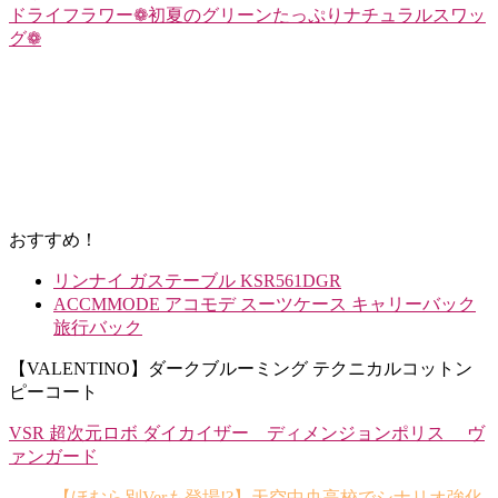
ドライフラワー❁初夏のグリーンたっぷりナチュラルスワッ
グ❁
おすすめ！
リンナイ ガステーブル KSR561DGR
ACCMMODE アコモデ スーツケース キャリーバック
旅行バック
【VALENTINO】ダークブルーミング テクニカルコットン
ピーコート
VSR 超次元ロボ ダイカイザー ディメンジョンポリス ヴ
ァンガード
【ほむら別Verも登場!?】天空中央高校でシナリオ強化