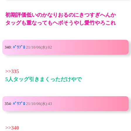
初期評価低いのかなりおるのにきつすぎへんか
タッグも重なってもヘボそうやし愛竹やろこれ
340:
ﾊﾟﾜﾌﾟﾛ
21/10/06(水):02
>>335
5人タッグ引きまくっただけやで
354:
ﾊﾟﾜﾌﾟﾛ
21/10/06(水):43
>>340