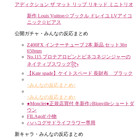
アディクション ザ マット リップ リキッド ミニトリオ
新作 Louis Vuitton☆ブックル ドレイユ LVアイコ
ニック☆ピアス
公開ガチャ・みんなの反応まとめ
Z400FX インナーチューブ 2本 新品 セット36π
650mm
No.115 プロテアロビンとピネコネジンジャーの
ネイティブスワッグ꧂
【Kate spade】ケイトスペード 長財布 ブラック
↑みんなの反応まとめ↑
↑みんなの反応まとめ↑
●Moncler●正規店買付 冬新作♪Blonvilleショートダ
ウン
FILAgolf 小物
ハハコグサドライフラワー専用
新キャラ・みんなの反応まとめ