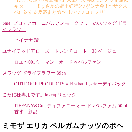
キターーー!!まさかの野手虹特3つがシナ金!! 〜サクス
ペに対する反応まとめ〜【パワプロアプリ】
Sale! プロテアカーニバルとスモークツリーのスワッグ ドラ
イフラワー
アイナナ 環
ユナイテッドアローズ トレンチコート 38 ベージュ
ロエベ001ウーマン オードゥパルファン
スワッグ ドライフラワー 39㎝
OUTDOOR PRODUCTS × Firsthand レザーデイパック
こたに様専用です。loveupリュック
TIFFANY&Co.; ティファニー オー ド パルファム 50ml
香水 新品
ミモザ エリカ ベルガムナッツのボヘ