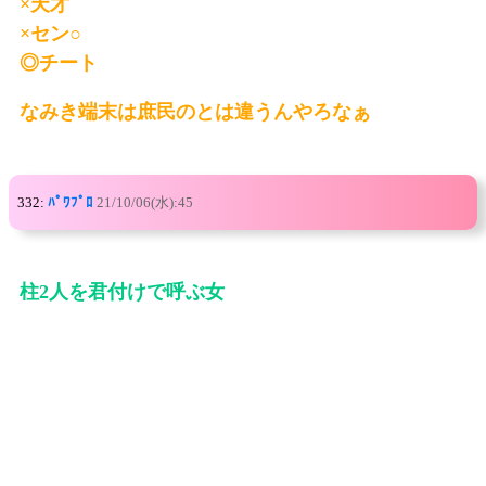
×天才
×セン○
◎チート
なみき端末は庶民のとは違うんやろなぁ
332:
ﾊﾟﾜﾌﾟﾛ
21/10/06(水):45
柱2人を君付けで呼ぶ女