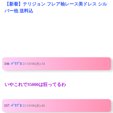
【新着】テリジョン フレア袖レース美ドレス シル
バー他 送料込
336:
ﾊﾟﾜﾌﾟﾛ
21/10/06(水):34
いやこれで35000は狂ってるわ
337:
ﾊﾟﾜﾌﾟﾛ
21/10/06(水):46