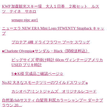
KWP 加森観光スキー場 大人１日券 ２枚セット ルス
ツ テイネ サホロ
semapo njpc aor1
ニューエラ NEW ERA Mini Logo 9TWENTY Strapback キャッ
プ
プロテア 4種 ドライフラワー ブーケ スワッグ
●Charlotte Olympia●サンダル・Black《関税送料込》
ビッグサイズ 壁掛け時計 60cm ヴィンテージアメリカ
USED ブリキ時計
S★K様 完成品ご確認ページ☺︎
No.82 大きなスモークツリーのワイルドスワッグܤ
カシオペア/ミントジャムズ オリジナルレコード
自然派clubサスティ 白髪用 利尻カラーシャンプー ダークブ
ラウン 20…