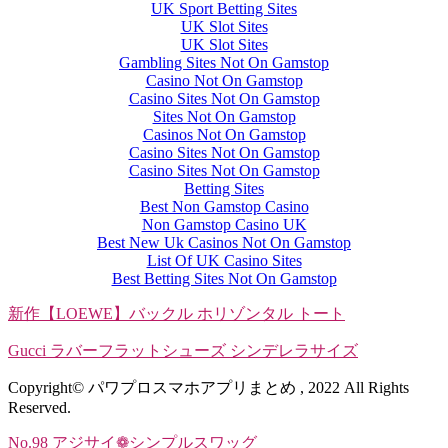
UK Sport Betting Sites
UK Slot Sites
UK Slot Sites
Gambling Sites Not On Gamstop
Casino Not On Gamstop
Casino Sites Not On Gamstop
Sites Not On Gamstop
Casinos Not On Gamstop
Casino Sites Not On Gamstop
Casino Sites Not On Gamstop
Betting Sites
Best Non Gamstop Casino
Non Gamstop Casino UK
Best New Uk Casinos Not On Gamstop
List Of UK Casino Sites
Best Betting Sites Not On Gamstop
新作【LOEWE】バックル ホリゾンタル トート
Gucci ラバーフラットシューズ シンデレラサイズ
Copyright© パワプロスマホアプリまとめ , 2022 All Rights
Reserved.
No.98 アジサイ❁シンプルスワッグ