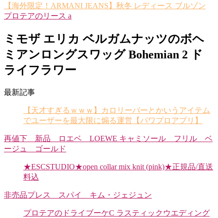
【海外限定！ARMANI JEANS】秋冬 レディース ブルゾン
プロテアのリース a
ミモザ エリカ ベルガムナッツのボヘ
ミアンロングスワッグ Bohemian 2 ド
ライフラワー
最新記事
【天才すぎるｗｗｗ】カロリーバーとかいうアイテム
でユーザーを最大限に煽る運営【パワプロアプリ】
再値下 新品 ロエベ LOEWE キャミソール フリル ベ
ージュ ゴールド
★ESCSTUDIO★open collar mix knit (pink)★正規品/直送
料込
非売品プレス スパイ キム・ジェジュン
プロテアのドライブーケC ラスティックウエディング