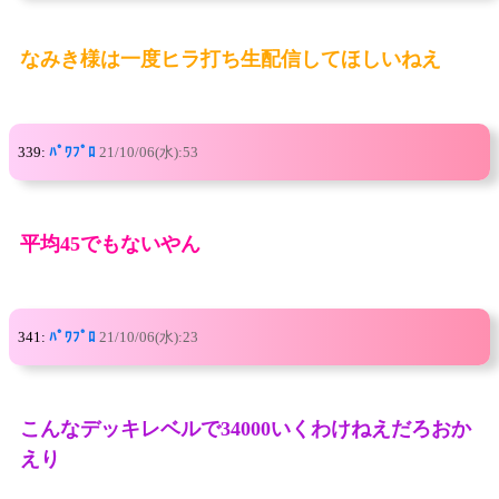
なみき様は一度ヒラ打ち生配信してほしいねえ
339:
ﾊﾟﾜﾌﾟﾛ
21/10/06(水):53
平均45でもないやん
341:
ﾊﾟﾜﾌﾟﾛ
21/10/06(水):23
こんなデッキレベルで34000いくわけねえだろおか
えり