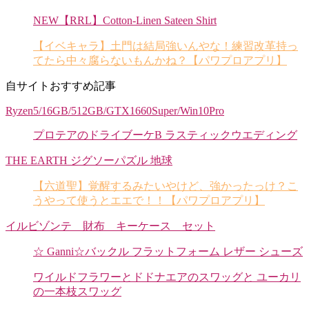
NEW【RRL】Cotton-Linen Sateen Shirt
【イベキャラ】土門は結局強いんやな！練習改革持っ
てたら中々腐らないもんかね？【パワプロアプリ】
自サイトおすすめ記事
Ryzen5/16GB/512GB/GTX1660Super/Win10Pro
プロテアのドライブーケB ラスティックウエディング
THE EARTH ジグソーパズル 地球
【六道聖】覚醒するみたいやけど、強かったっけ？こ
うやって使うとエエで！！【パワプロアプリ】
イルビゾンテ 財布 キーケース セット
☆ Ganni☆バックル フラットフォーム レザー シューズ
ワイルドフラワーとドドナエアのスワッグと ユーカリ
の一本枝スワッグ