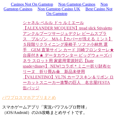
Casinos Not On Gamstop
Non Gamstop Casinos
Non
Gamstop Casinos
Non Gamstop Casino UK
Best Casino Not
On Gamstop
シャネル ペルル ドゥ ルミエール
【ALEXANDER MCQUEEN】tread slick Stivaletto
アンクルブーツ
サージュデクレ ビームスプラ
ス ブルゾン MA-1
【カバーが洗える ミント】
５段階リクライニング座椅子 ソファ
小林悠 選
手 GEM 直筆サイン カード 川崎フロンターレ
★
台座付き★ データカウンター ビッグウォーズパ
ネラ スロット用 家庭用電源対応
【kate
spade×disney】 NEW!コラボ＊ミニー折り財布
セ
リーヌ 折り畳み傘 新品未使用
【VALENTINO】VL7N カーフスキン＆リボン ロ
ーカットスニーカー
進撃の巨人 名古屋FESTA
缶バッジ
パワプロスマホアプリまとめ
スマホゲームアプリ「実況パワフルプロ野球」
（iOS/Android）の2ch攻略まとめサイトです。