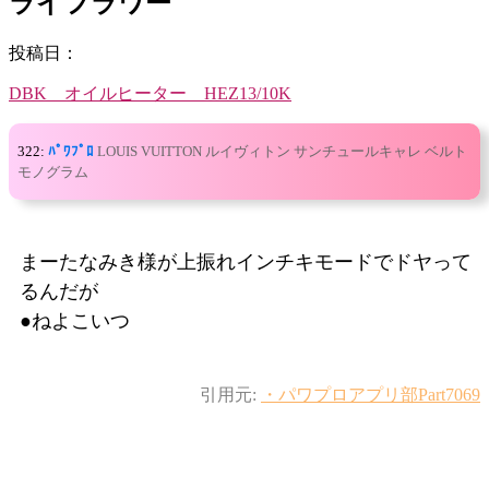
ライフラワー
投稿日：
DBK オイルヒーター HEZ13/10K
322:
ﾊﾟﾜﾌﾟﾛ
LOUIS VUITTON ルイヴィトン サンチュールキャレ ベルト
モノグラム
まーたなみき様が上振れインチキモードでドヤって
るんだが
●ねよこいつ
引用元:
・パワプロアプリ部Part7069