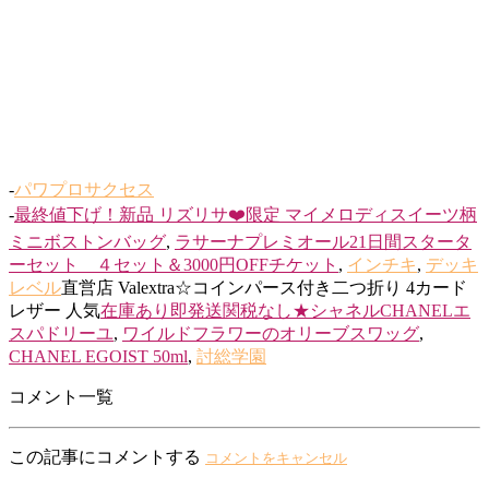
-
パワプロサクセス
-
最終値下げ！新品 リズリサ❤️限定 マイメロディスイーツ柄
ミニボストンバッグ
,
ラサーナプレミオール21日間スタータ
ーセット ４セット＆3000円OFFチケット
,
インチキ
,
デッキ
レベル
直営店 Valextra☆コインパース付き二つ折り 4カード
レザー 人気
在庫あり即発送関税なし★シャネルCHANELエ
スパドリーユ
,
ワイルドフラワーのオリーブスワッグ
,
CHANEL EGOIST 50ml
,
討総学園
コメント一覧
この記事にコメントする
コメントをキャンセル