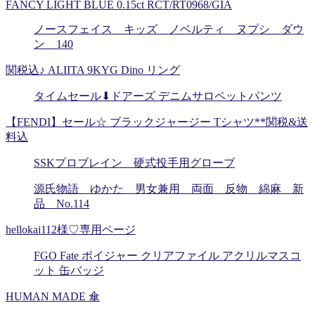
FANCY LIGHT BLUE 0.15ct RCT/RT0968/GIA
ノースフェイス キッズ ノベルティ ヌプシ ダウ
ン 140
関税込♪ ALIITA 9KYG Dino リング
タイムセール⬇︎ドアーズ デニムサロペットパンツ
【FENDI】セール☆ ブラックジャージー Tシャツ**関税&送
料込
SSKプロブレイン 硬式投手用グローブ
源氏物語 ゆかた 男女兼用 両面 反物 綿麻 新
品 No.114
hellokai112様♡専用ページ
FGO Fate ボイジャー クリアファイル アクリルマスコ
ット 缶バッジ
HUMAN MADE 傘