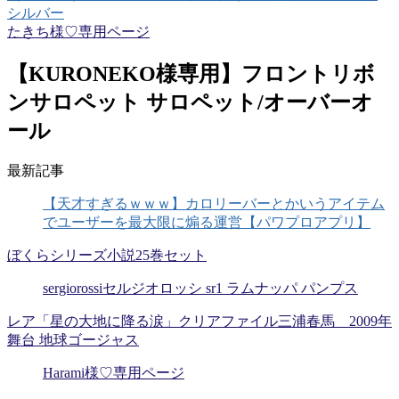
シルバー
たきち様♡専用ページ
【KURONEKO様専用】フロントリボ
ンサロペット サロペット/オーバーオ
ール
最新記事
【天才すぎるｗｗｗ】カロリーバーとかいうアイテム
でユーザーを最大限に煽る運営【パワプロアプリ】
ぼくらシリーズ小説25巻セット
sergiorossiセルジオロッシ sr1 ラムナッパ パンプス
レア「星の大地に降る涙」クリアファイル三浦春馬 2009年
舞台 地球ゴージャス
Harami様♡専用ページ