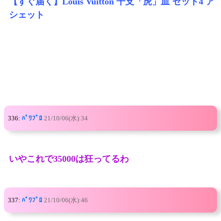
【すぐ届く】Louis Vuitton 干支「虎」皿 セット4 ア
シェット
336:
ﾊﾟﾜﾌﾟﾛ
21/10/06(水):34
いやこれで35000は狂ってるわ
337:
ﾊﾟﾜﾌﾟﾛ
21/10/06(水):46