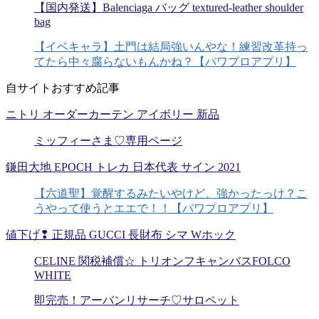
【国内発送】Balenciaga バッグ textured-leather shoulder
bag
【イベキャラ】土門は結局強いんやな！練習改革持っ
てたら中々腐らないもんかね？【パワプロアプリ】
自サイトおすすめ記事
ニトリ オーダーカーテン アイボリー 新品
ミッフィーさま♡専用ページ
鎌田大地 EPOCH トレカ 日本代表 サイン 2021
【六道聖】覚醒するみたいやけど、強かったっけ？こ
うやって使うとエエで！！【パワプロアプリ】
値下げ❢ 正規品 GUCCI 長財布 シマ Wホック
CELINE 関税補償☆ トリオンフキャンバスFOLCO
WHITE
即完売！アーバンリサーチ♡サロペット