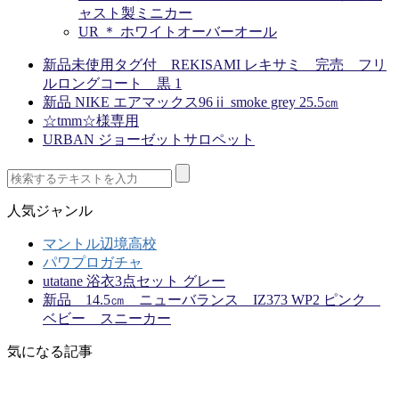
ャスト製ミニカー
UR ＊ ホワイトオーバーオール
新品未使用タグ付 REKISAMI レキサミ 完売 フリ
ルロングコート 黒 1
新品 NIKE エアマックス96ⅱ smoke grey 25.5㎝
☆tmm☆様専用
URBAN ジョーゼットサロペット
人気ジャンル
マントル辺境高校
パワプロガチャ
utatane 浴衣3点セット グレー
新品 14.5㎝ ニューバランス IZ373 WP2 ピンク
ベビー スニーカー
気になる記事