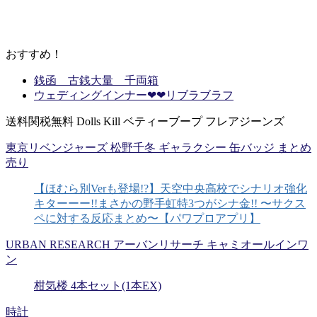
おすすめ！
銭函 古銭大量 千両箱
ウェディングインナー❤︎❤︎リブラブラフ
送料関税無料 Dolls Kill ベティーブープ フレアジーンズ
東京リベンジャーズ 松野千冬 ギャラクシー 缶バッジ まとめ
売り
【ほむら別Verも登場!?】天空中央高校でシナリオ強化
キターーー!!まさかの野手虹特3つがシナ金!! 〜サクス
ペに対する反応まとめ〜【パワプロアプリ】
URBAN RESEARCH アーバンリサーチ キャミオールインワ
ン
柑気楼 4本セット(1本EX)
時計