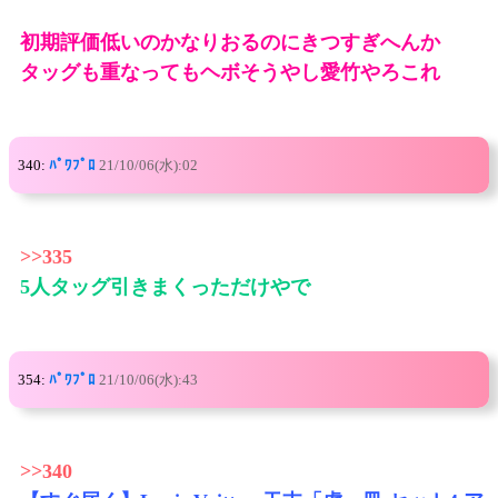
初期評価低いのかなりおるのにきつすぎへんか
タッグも重なってもヘボそうやし愛竹やろこれ
340:
ﾊﾟﾜﾌﾟﾛ
21/10/06(水):02
>>335
5人タッグ引きまくっただけやで
354:
ﾊﾟﾜﾌﾟﾛ
21/10/06(水):43
>>340