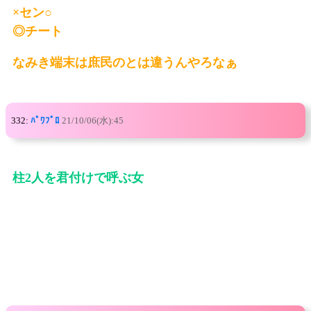
×セン○
◎チート
なみき端末は庶民のとは違うんやろなぁ
332:
ﾊﾟﾜﾌﾟﾛ
21/10/06(水):45
柱2人を君付けで呼ぶ女