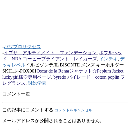
-
パワプロサクセス
-
イプサ アルティメイト ファンデーション
,
ボブルヘッ
ド NBA コービーブライアント レイカーズ
,
インチキ
,
デ
ッキレベル
イルビゾンテ/IL BISONTE メンズ キーホルダー
SKH114-POX001
Oscar de la Rentaジャケット☆Peplum Jacket
,
luckygirl様♡専用ページ
,
byredo バイレード cotton poplin フ
レグランス
,
討総学園
コメント一覧
この記事にコメントする
コメントをキャンセル
メールアドレスが公開されることはありません。