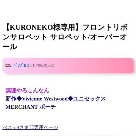
【KURONEKO様専用】フロントリボ
ンサロペット サロペット/オーバーオ
ール
325:
ﾊﾟﾜﾌﾟﾛ
21/10/06(水):32
無理やろこんなん
新作◆Vivienne Westwood◆ユニセックス
MERCHANT ポーチ
べステｨさま♡専用ページ