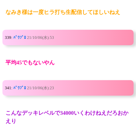
なみき様は一度ヒラ打ち生配信してほしいねえ
339:
ﾊﾟﾜﾌﾟﾛ
21/10/06(水):53
平均45でもないやん
341:
ﾊﾟﾜﾌﾟﾛ
21/10/06(水):23
こんなデッキレベルで34000いくわけねえだろおか
えり