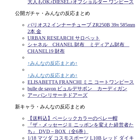
大人もOK♪DIESEL♪オフショルダー ワンピース
公開ガチャ・みんなの反応まとめ
バリオス2 インナーチューブ ZR250B 39π 585mm
2本 金
URBAN RESEARCH サロペット
シャネル CHANEL 財布 ミディアム財布
CHANEL19 財布
↑みんなの反応まとめ↑
↑みんなの反応まとめ↑
ELISABETTA FRANCHI ミニ コートワンピース
bulle de savon ビュルデサボン カーディガン
アーバンリサーチドアーズ
新キャラ・みんなの反応まとめ
【送料込】ベーシックカラーのベレー帽
『ザ・メッセージⅡ ニッポンを変えた経営者た
ち』 DVD－BOX（全6巻）
1/18 マツダ コスモスポーツ L10B レッド ダイキ