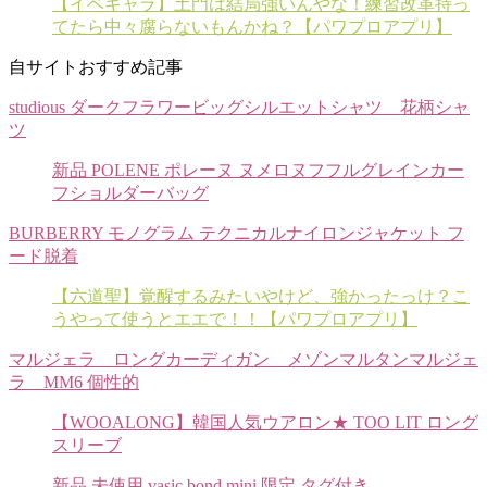
【イベキャラ】土門は結局強いんやな！練習改革持っ
てたら中々腐らないもんかね？【パワプロアプリ】
自サイトおすすめ記事
studious ダークフラワービッグシルエットシャツ 花柄シャ
ツ
新品 POLENE ポレーヌ ヌメロヌフフルグレインカー
フショルダーバッグ
BURBERRY モノグラム テクニカルナイロンジャケット フ
ード脱着
【六道聖】覚醒するみたいやけど、強かったっけ？こ
うやって使うとエエで！！【パワプロアプリ】
マルジェラ ロングカーディガン メゾンマルタンマルジェ
ラ MM6 個性的
【WOOALONG】韓国人気ウアロン★ TOO LIT ロング
スリーブ
新品 未使用 vasic bond mini 限定 タグ付き