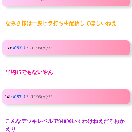
なみき様は一度ヒラ打ち生配信してほしいねえ
339:
ﾊﾟﾜﾌﾟﾛ
21/10/06(水):53
平均45でもないやん
341:
ﾊﾟﾜﾌﾟﾛ
21/10/06(水):23
こんなデッキレベルで34000いくわけねえだろおか
えり