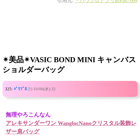
引用元:
・パワプロアプリ部Part7069
✴︎美品✴︎VASIC BOND MINI キャンバス
ショルダーバッグ
325:
ﾊﾟﾜﾌﾟﾛ
21/10/06(水):32
無理やろこんなん
アレキサンダーワン WanglocNanoクリスタル装飾レ
ザー肩バッグ