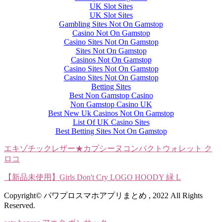
UK Slot Sites
UK Slot Sites
Gambling Sites Not On Gamstop
Casino Not On Gamstop
Casino Sites Not On Gamstop
Sites Not On Gamstop
Casinos Not On Gamstop
Casino Sites Not On Gamstop
Casino Sites Not On Gamstop
Betting Sites
Best Non Gamstop Casino
Non Gamstop Casino UK
Best New Uk Casinos Not On Gamstop
List Of UK Casino Sites
Best Betting Sites Not On Gamstop
エキゾチックレザー★カプシーヌコンパクトウォレット ク
ロコ
【新品未使用】Girls Don't Cry LOGO HOODY 緑 L
Copyright© パワプロスマホアプリまとめ , 2022 All Rights
Reserved.