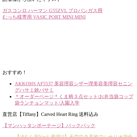
ガスコンロ ハーマン G55ZVL プロパンガス用
むっち様専用 VASIC PORT MINI MINI
おすすめ！
AKKOHS AF5537 美容理容シザー理美容美理容セニン
グハサミ鋏バサミ
＊オーダーページ＊くま柄３点セット/お弁当袋コップ
袋ランチョンマット/入園入学
直営店【Tiffany】Carved Heart Ring 送料込み
【マンハッタンポーテージ】バックパック
【ほむら別Verも登場!?】天空中央高校でシナリオ強化