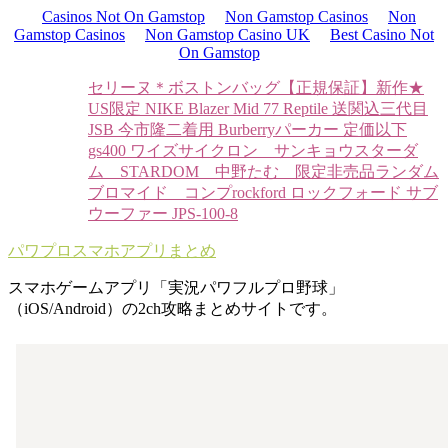
Casinos Not On Gamstop
Non Gamstop Casinos
Non
Gamstop Casinos
Non Gamstop Casino UK
Best Casino Not
On Gamstop
セリーヌ＊ボストンバッグ
【正規保証】新作★
US限定 NIKE Blazer Mid 77 Reptile 送関込
三代目
JSB 今市隆二着用 Burberryパーカー 定価以下
gs400 ワイズサイクロン サンキョウ
スターダ
ム STARDOM 中野たむ 限定非売品ランダム
ブロマイド コンプ
rockford ロックフォード サブ
ウーファー JPS-100-8
パワプロスマホアプリまとめ
スマホゲームアプリ「実況パワフルプロ野球」
（iOS/Android）の2ch攻略まとめサイトです。