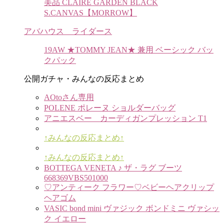
美品 CLAIRE GARDEN BLACK
S.CANVAS【MORROW】
アバハウス ライダース
19AW ★TOMMY JEAN★ 兼用 ベーシック バッ
クパック
公開ガチャ・みんなの反応まとめ
AOtoさん専用
POLENE ポレーヌ ショルダーバッグ
アニエスベー カーディガンプレッション T1
↑みんなの反応まとめ↑
↑みんなの反応まとめ↑
BOTTEGA VENETA ♪ ザ・ラグ ブーツ
668369VBS501000
♡アンティーク フラワー♡ベビーヘアクリップ
ヘアゴム
VASIC bond mini ヴァジック ボンドミニ ヴァシッ
ク イエロー