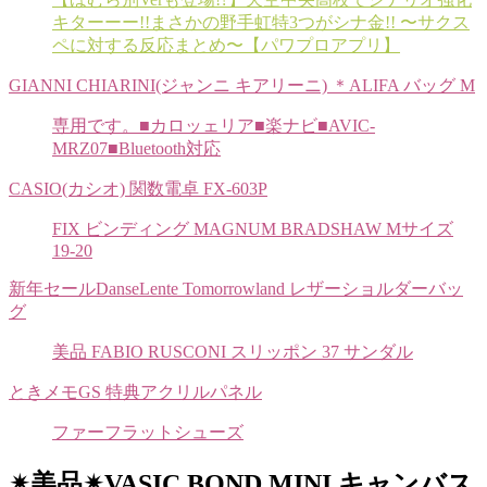
キターーー!!まさかの野手虹特3つがシナ金!! 〜サクス
ペに対する反応まとめ〜【パワプロアプリ】
GIANNI CHIARINI(ジャンニ キアリーニ) ＊ALIFA バッグ M
専用です。■カロッェリア■楽ナビ■AVIC-
MRZ07■Bluetooth対応
CASIO(カシオ) 関数電卓 FX-603P
FIX ビンディング MAGNUM BRADSHAW Mサイズ
19-20
新年セールDanseLente Tomorrowland レザーショルダーバッ
グ
美品 FABIO RUSCONI スリッポン 37 サンダル
ときメモGS 特典アクリルパネル
ファーフラットシューズ
✴︎美品✴︎VASIC BOND MINI キャンバス