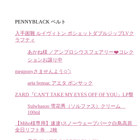
PENNYBLACK ベルト
入手困難 ルイヴィトン ポシェットダブルジップLVク
ラフティ
あかね様 ／アンブロシウスフェアリー❤️コレク
ションお譲り中
megponyさませんよう✩︎⡱
aeta bonsac アエタ ボンサック
ZARD『CAN'T TAKE MY EYES OFF OF YOU』LP盤
Sulwhasoo 雪花秀（ソルファス）クリーム
100ml
【Miho様専用】速達)スノーウェーブパーク白鳥高原
全日リフト券 2枚