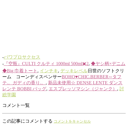
-
パワプロサクセス
-
『空瓶』CULTI クルティ 1000ml 500ml✖️2
,
◆ヤシ柄×デニム
◆Big 巾着トート
,
インチキ
,
デッキレベル
日世のソフトクリ
ーム コーンディスペンサー
BOHO♥CHIC.BERBER∽タフ
テ.。ガディの香り.。
,
新品未使用☆ DENSE LENTE ダンス
レンテ BOBBI バッグ
,
エスプレッソマシン（ジャンク）
,
討
総学園
コメント一覧
この記事にコメントする
コメントをキャンセル