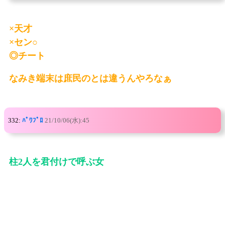
×天才
×セン○
◎チート
なみき端末は庶民のとは違うんやろなぁ
332:
ﾊﾟﾜﾌﾟﾛ
21/10/06(水):45
柱2人を君付けで呼ぶ女