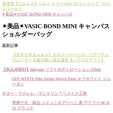
未使用【エルメス】ベルト ケリー kelly 18 エトゥープ ロー
ズゴールド
✴︎美品✴︎VASIC BOND MINI キャンバス
✴︎美品✴︎VASIC BOND MINI キャンバス
ショルダーバッグ
最新記事
【天才すぎるｗｗｗ】カロリーバーとかいうアイテム
でユーザーを最大限に煽る運営【パワプロアプリ】
【新品未開封】diptyque ソフトボディローション 250ml
OFF-WHITE Nike Jordan Woven Pants オフホワイト ジョ
ーダン
ギター・ウクレレ・マンドリン＊リメイク工房
専用です。新品 ジャンニキアリーニ 黒 アリファ Ｍ ネ
ロ ブラック