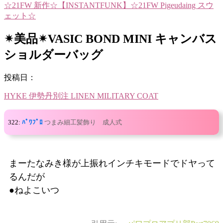
☆21FW 新作☆【INSTANTFUNK】☆21FW Pigeudaing スウ
ェット☆
✴︎美品✴︎VASIC BOND MINI キャンバス
ショルダーバッグ
投稿日：
HYKE 伊勢丹別注 LINEN MILITARY COAT
322:
ﾊﾟﾜﾌﾟﾛ
つまみ細工髪飾り 成人式
まーたなみき様が上振れインチキモードでドヤって
るんだが
●ねよこいつ