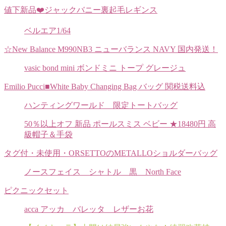
値下新品❤️ジャックバニー裏起毛レギンス
ベルエア1/64
☆New Balance M990NB3 ニューバランス NAVY 国内発送！
vasic bond mini ボンドミニ トープ グレージュ
Emilio Pucci■White Baby Changing Bag バッグ 関税送料込
ハンティングワールド 限定トートバッグ
50％以上オフ 新品 ポールスミス ベビー ★18480円 高
級帽子＆手袋
タグ付・未使用・ORSETTOのMETALLOショルダーバッグ
ノースフェイス シャトル 黒 North Face
ピクニックセット
acca アッカ バレッタ レザーお花