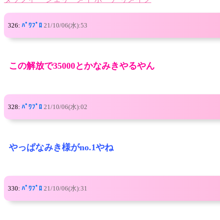
326:
ﾊﾟﾜﾌﾟﾛ
21/10/06(水):53
この解放で35000とかなみきやるやん
328:
ﾊﾟﾜﾌﾟﾛ
21/10/06(水):02
やっぱなみき様がno.1やね
330:
ﾊﾟﾜﾌﾟﾛ
21/10/06(水):31