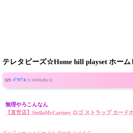
テレタビーズ☆Home hill playse
325:
ﾊﾟﾜﾌﾟﾛ
21/10/06(水):32
無理やろこんなん
【直営店】StellaMcCartney ロゴ ストラップ カー
ダッフィー シェリーメイ ポーチ リメイク