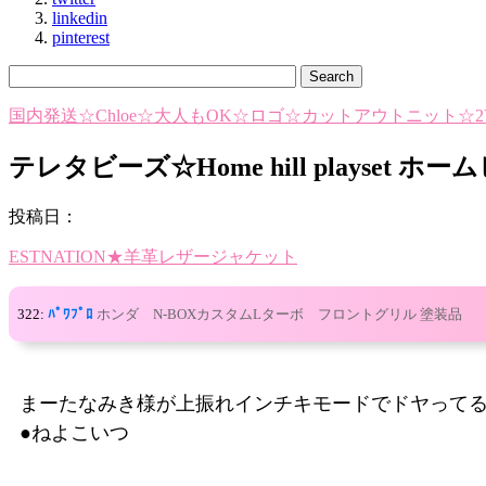
linkedin
pinterest
国内発送☆Chloe☆大人もOK☆ロゴ☆カットアウトニット☆2Y
テレタビーズ☆Home hill playse
投稿日：
ESTNATION★羊革レザージャケット
322:
ﾊﾟﾜﾌﾟﾛ
ホンダ N-BOXカスタムLターボ フロントグリル 塗装品
まーたなみき様が上振れインチキモードでドヤって
●ねよこいつ