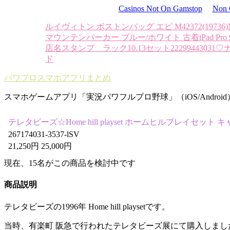
Casinos Not On Gamstop
Non 
ルイヴィトン ボストンバッグ エピ M42372
(19736
マウンテンパーカー ブルー/ホワイト 古着
iPad Pro
店名スタンプ ラック10.13セット22299443031
♡
ド
パワプロスマホアプリまとめ
スマホゲームアプリ「実況パワフルプロ野球」（iOS/Androi
テレタビーズ☆Home hill playset ホームヒルプレイセット
267174031-3537-lSV
21,250円 25,000円
現在、
15
名がこの商品を検討中です
商品説明
テレタビーズの1996年 Home hill playsetです。
当時、有楽町 阪急で行われたテレタビーズ展にて購入しまし