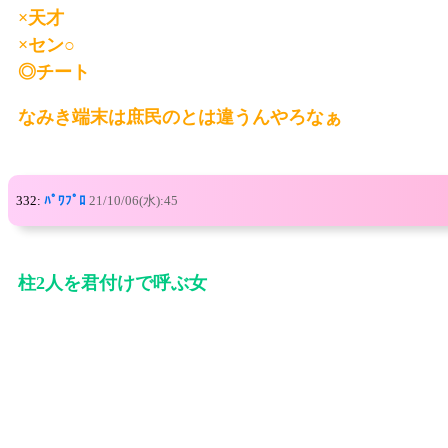
×天才
×セン○
◎チート
なみき端末は庶民のとは違うんやろなぁ
332:
ﾊﾟﾜﾌﾟﾛ
21/10/06(水):45
柱2人を君付けで呼ぶ女