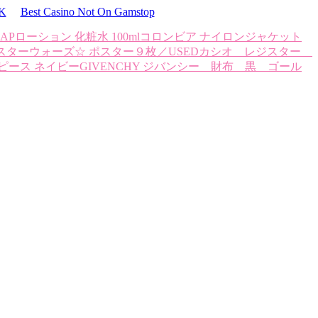
UK
Best Casino Not On Gamstop
APローション 化粧水 100ml
コロンビア ナイロンジャケット
 スターウォーズ☆ ポスター９枚／USED
カシオ レジスター
ピース ネイビー
GIVENCHY ジバンシー 財布 黒 ゴール