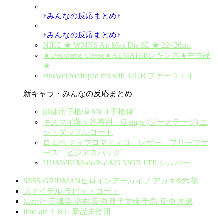
↑みんなの反応まとめ↑
↑みんなの反応まとめ↑
NIKE ★ WMNS Air Max Dia SE ★ 22~26cm
★Deuxieme Classe★ALMARIBレギンス★中古品
★
Huawei mediapad m3 wifi 32GB ファーウェイ
新キャラ・みんなの反応まとめ
訓練用手榴弾 MkⅡ手榴弾
キスマイ藤ヶ谷着用 G-stage (ジーステージ) ニ
ットダッフルコート
ロエベ ディプロマティコ レザー ブリーフケ
ース ビジネスバッグ
HUAWEI MediaPad M3 32GB LTE シルバー
SSSS.GRIDMANヒロインアーカイブ アカネ&六花
スナイデル ラビットコート
ゆかた 三瓢染 浴衣 反物 冊子文様 千鳥 反物 木綿
iPad air １６G 新品未使用