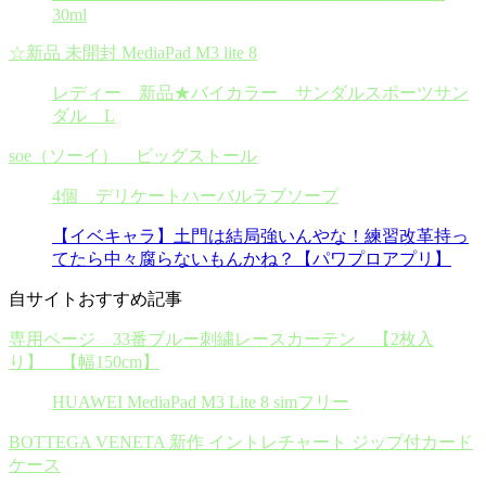
30ml
☆新品 未開封 MediaPad M3 lite 8
レディー 新品★バイカラー サンダルスポーツサン
ダル L
soe（ソーイ） ビッグストール
4個 デリケートハーバルラブソープ
【イベキャラ】土門は結局強いんやな！練習改革持っ
てたら中々腐らないもんかね？【パワプロアプリ】
自サイトおすすめ記事
専用ページ 33番ブルー刺繍レースカーテン 【2枚入
り】 【幅150cm】
HUAWEI MediaPad M3 Lite 8 simフリー
BOTTEGA VENETA 新作 イントレチャート ジップ付カード
ケース