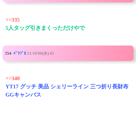
>>335
5人タッグ引きまくっただけやで
354:
ﾊﾟﾜﾌﾟﾛ
21/10/06(水):43
>>340
YT17 グッチ 美品 シェリーライン 三つ折り長財布
GGキャンバス