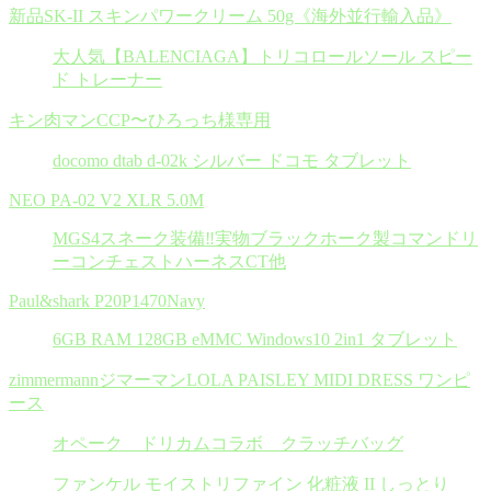
新品SK-II スキンパワークリーム 50g《海外並行輸入品》
大人気【BALENCIAGA】トリコロールソール スピー
ド トレーナー
キン肉マンCCP〜ひろっち様専用
docomo dtab d-02k シルバー ドコモ タブレット
NEO PA-02 V2 XLR 5.0M
MGS4スネーク装備‼︎実物ブラックホーク製コマンドリ
ーコンチェストハーネスCT他
Paul&shark P20P1470Navy
6GB RAM 128GB eMMC Windows10 2in1 タブレット
zimmermannジマーマンLOLA PAISLEY MIDI DRESS ワンピ
ース
オペーク ドリカムコラボ クラッチバッグ
ファンケル モイストリファイン 化粧液 II しっとり