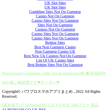
UK Slot Sites
UK Slot Sites
Gambling Sites Not On Gamstop
Casino Not On Gamstop
Casino Sites Not On Gamstop
Sites Not On Gamstop
Casinos Not On Gamstop
Casino Sites Not On Gamstop
Casino Sites Not On Gamstop
Betting Sites
Best Non Gamstop Casino
Non Gamstop Casino UK
Best New Uk Casinos Not On Gamstop
List Of UK Casino Sites
Best Betting Sites Not On Gamstop
[Raucohouse] Cashmere Collar Zip-up Knitwear/3色/兼用/追跡付
ゆか様ご確認用です❤オーダー❤
Copyright© パワプロスマホアプリまとめ , 2022 All Rights
Reserved.
[週末値下げ] MediaPad M3 LTE 8.4 中古 SIMフリー 美品
ALBEDO100.CO.UK RSS