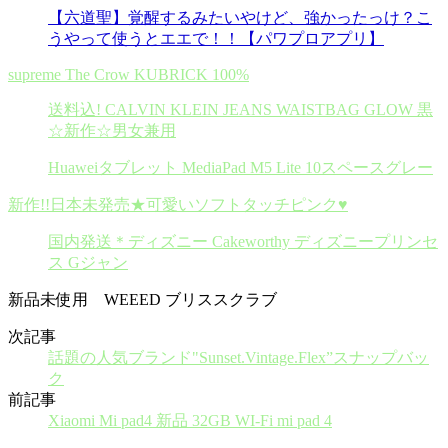
【六道聖】覚醒するみたいやけど、強かったっけ？こ
うやって使うとエエで！！【パワプロアプリ】
supreme The Crow KUBRICK 100%
送料込! CALVIN KLEIN JEANS WAISTBAG GLOW 黒
☆新作☆男女兼用
Huaweiタブレット MediaPad M5 Lite 10スペースグレー
新作!!日本未発売★可愛いソフトタッチピンク♥
国内発送＊ディズニー Cakeworthy ディズニープリンセ
ス Gジャン
新品未使用 WEEED ブリススクラブ
次記事
話題の人気ブランド"Sunset.Vintage.Flex”スナップバッ
ク
前記事
Xiaomi Mi pad4 新品 32GB WI-Fi mi pad 4