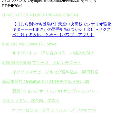
パコラバンヌ Olympea Blossom風◆esenzzia そっくり
EDP◆30ml
DIATONE SOUND.NAVI NR-MZ60PREMI
【ほむら別Verも登場!?】天空中央高校でシナリオ強化
キターーー!!まさかの野手虹特3つがシナ金!! 〜サクス
ペに対する反応まとめ〜【パワプロアプリ】
iPad Air2 Wifi Cellulr 16G Silver
ルイヴィトン 折り畳み財布 小銭入れ付き
MISCH MASCH プリーツ トレンチコート
イクリプスナビ フルセグ送料込み 即日発送
新品未開封 MediaPad T3 10 LTEモデル ASG-L09
新品/36 セルジオ ロッシ sr1 サンダル シルバー
ウルトラマン 貯金箱 マスク
miumiu ビジューフラットシューズ Jimmy choo