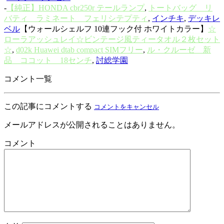
-
【純正】HONDA cbr250r テールランプ
,
トートバッグ リ
バティ ラミネート フェリシテプティ
,
インチキ
,
デッキレ
ベル
【ウォールシェルフ 10連フック付 ホワイトカラー】
☆
ローラアッシュレイ☆ビンテージ風ティータオル２枚セット
☆
,
d02k Huawei dtab compact SIMフリー
,
ル・クルーゼ 新
品 ココット 18センチ
,
討総学園
コメント一覧
この記事にコメントする
コメントをキャンセル
メールアドレスが公開されることはありません。
コメント