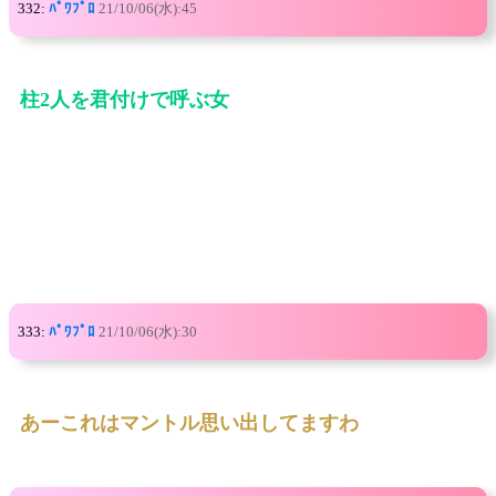
332:
ﾊﾟﾜﾌﾟﾛ
21/10/06(水):45
柱2人を君付けで呼ぶ女
333:
ﾊﾟﾜﾌﾟﾛ
21/10/06(水):30
あーこれはマントル思い出してますわ