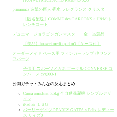
HUAWEI Mediapad m3 RAM4gb 32G
prinaniacs 進撃の巨人 香水 フレグランス クリスタ
【匿名配送】COMME des GARCONS × H&M;ト
レンチコート
デュエマ ジョラゴンガンマスター 金 当選品
【美品】huawei media pad m3【ケース付】
オーダーメイド ベース用 フィンガーランプ 他ワンオ
フパーツ
子供用 スポーツメガネ ゴーグル CONVERSE コ
ンバース cvg003-1
公開ガチャ・みんなの反応まとめ
Cuma amadana 5.5kg 全自動洗濯機 シンプルデザ
イン
iPad air １６G
パーリーゲイツ PEARLY GATES × Felix レディー
ス サイズ0