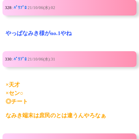
328:
ﾊﾟﾜﾌﾟﾛ
21/10/06(水):02
やっぱなみき様がno.1やね
330:
ﾊﾟﾜﾌﾟﾛ
21/10/06(水):31
×天才
×セン○
◎チート
なみき端末は庶民のとは違うんやろなぁ