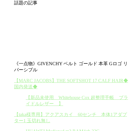
話題の記事
《一点物》GIVENCHY ベルト ゴールド 本革 Gロゴ リ
バーシブル
【MARC JACOBS】THE SOFTSHOT 17 CALF HAIR◆
国内発送◆
【新品未使用 Whitehouse Cox 超整理手帳 ブラ
イドルレザー 】
【taka様専用】アクアスカイ 60センチ 本体1アダプ
ター1 玉切れ無し