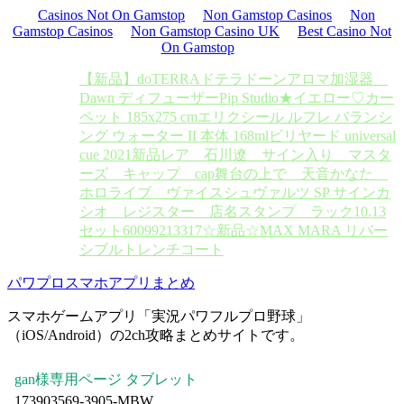
Casinos Not On Gamstop
Non Gamstop Casinos
Non
Gamstop Casinos
Non Gamstop Casino UK
Best Casino Not
On Gamstop
【新品】doTERRAドテラドーンアロマ加湿器
Dawn ディフューザー
Pip Studio★イエロー♡カー
ペット 185x275 cm
エリクシール ルフレ バランシ
ング ウォーター II 本体 168ml
ビリヤード universal
cue 2021新品
レア 石川遼 サイン入り マスタ
ーズ キャップ cap
舞台の上で 天音かなた
ホロライブ ヴァイスシュヴァルツ SP サイン
カ
シオ レジスター 店名スタンプ ラック10.13
セット60099213317
☆新品☆MAX MARA リバー
シブルトレンチコート
パワプロスマホアプリまとめ
スマホゲームアプリ「実況パワフルプロ野球」
（iOS/Android）の2ch攻略まとめサイトです。
gan様専用ページ タブレット
173903569-3905-MBW