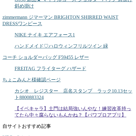
斜め掛け
zimmermann ジマーマン BRIGHTON SHIRRED WAIST
DRESSワンピース
NIKE ナイキ エアフォース1
ハンドメイド♡ハロウィンフリルツイン 緑
コーチ ショルダーバッグ F59455 レザー
FREITAG フライターグ ハザード
ちょこみんと様確認ページ
カシオ レジスター 店名スタンプ ラック10.13セッ
ト8800883324
【イベキャラ】土門は結局強いんやな！練習改革持っ
てたら中々腐らないもんかね？【パワプロアプリ】
自サイトおすすめ記事