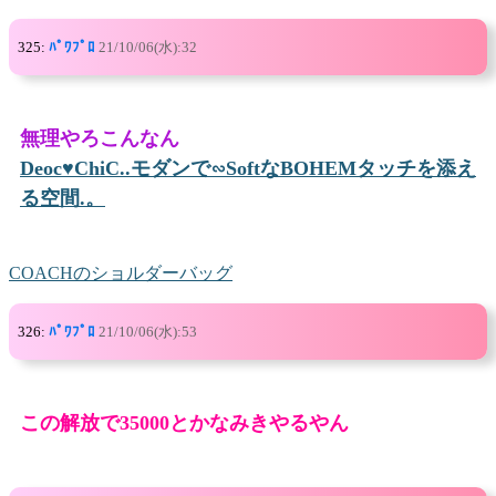
325:
ﾊﾟﾜﾌﾟﾛ
21/10/06(水):32
無理やろこんなん
Deoc♥ChiC..モダンで∽SoftなBOHEMタッチを添え
る空間.。
COACHのショルダーバッグ
326:
ﾊﾟﾜﾌﾟﾛ
21/10/06(水):53
この解放で35000とかなみきやるやん