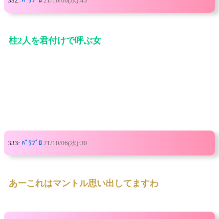
332:
ﾊﾟﾜﾌﾟﾛ
21/10/06(水):45
柱2人を君付けで呼ぶ女
333:
ﾊﾟﾜﾌﾟﾛ
21/10/06(水):30
あーこれはマントル思い出してますわ