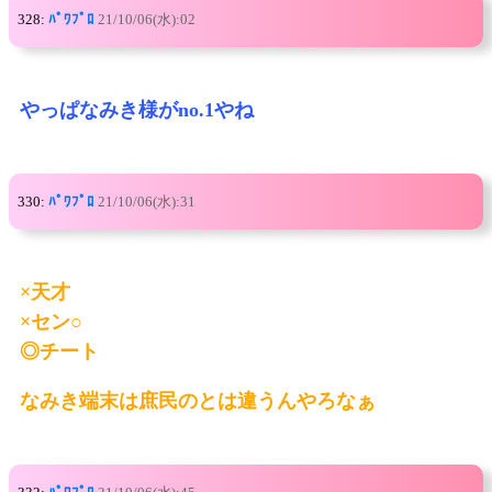
328:
ﾊﾟﾜﾌﾟﾛ
21/10/06(水):02
やっぱなみき様がno.1やね
330:
ﾊﾟﾜﾌﾟﾛ
21/10/06(水):31
×天才
×セン○
◎チート
なみき端末は庶民のとは違うんやろなぁ