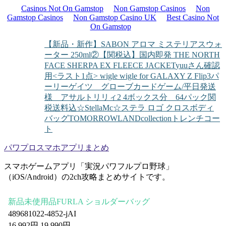
Casinos Not On Gamstop
Non Gamstop Casinos
Non
Gamstop Casinos
Non Gamstop Casino UK
Best Casino Not
On Gamstop
【新品・新作】SABON アロマ ミステリアスウォ
ーター 250ml②
【関税込】国内即発 THE NORTH
FACE SHERPA EX FLEECE JACKET
yuuさん確認
用
<ラスト1点> wigle wigle for GALAXY Z Flip3
パ
ーリーゲイツ グローブ
カードゲーム/平日発送
様 アサルトリリィ2 4ボックス分 64パック
関
税送料込☆StellaMc☆ステラ ロゴ クロスボディ
バッグ
TOMORROWLANDcollectionトレンチコー
ト
パワプロスマホアプリまとめ
スマホゲームアプリ「実況パワフルプロ野球」
（iOS/Android）の2ch攻略まとめサイトです。
新品未使用品FURLA ショルダーバッグ
489681022-4852-jAI
16,992円 19,990円