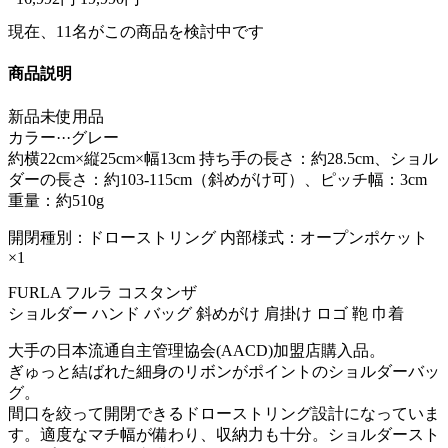
現在、
11
名がこの商品を検討中です
商品説明
新品未使用品
カラー···グレー
約横22cm×縦25cm×幅13cm 持ち手の長さ：約28.5cm、ショル
ダーの長さ：約103-115cm（斜めがけ可）、ピッチ幅：3cm
重量：約510g
開閉種別：ドローストリング 内部様式：オープンポケット
×1
FURLA フルラ コスタンザ
ショルダー ハンド バッグ 斜めがけ 肩掛け ロゴ 鞄 巾着
大手の日本流通自主管理協会(AACD)加盟店購入品。
ぎゅっと結ばれた細身のリボンがポイントのショルダーバッ
グ。
間口を絞って開閉できるドローストリング設計になっていま
す。適度なマチ幅が備わり、収納力も十分。ショルダースト