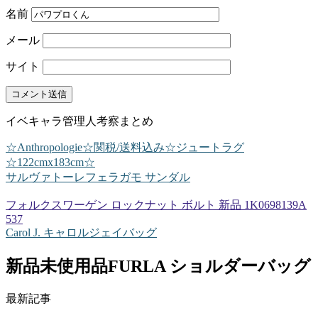
名前
メール
サイト
イベキャラ管理人考察まとめ
☆Anthropologie☆関税/送料込み☆ジュートラグ
☆122cmx183cm☆
サルヴァトーレフェラガモ サンダル
フォルクスワーゲン ロックナット ボルト 新品 1K0698139A
537
Carol J. キャロルジェイバッグ
新品未使用品FURLA ショルダーバッグ
最新記事