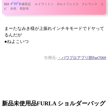
322:
ﾊﾟﾜﾌﾟﾛ
極美品 ルイヴィトン ポルトフォイユ クレマンス エ
ピ 水色 長財布
まーたなみき様が上振れインチキモードでドヤって
るんだが
●ねよこいつ
引用元:
・パワプロアプリ部Part7069
新品未使用品FURLA ショルダーバッグ