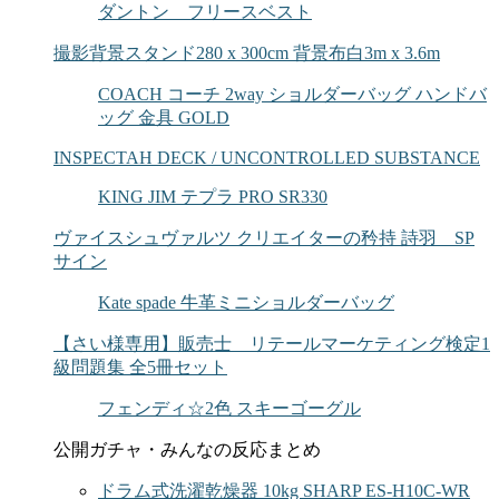
ダントン フリースベスト
撮影背景スタンド280 x 300cm 背景布白3m x 3.6m
COACH コーチ 2way ショルダーバッグ ハンドバ
ッグ 金具 GOLD
INSPECTAH DECK / UNCONTROLLED SUBSTANCE
KING JIM テプラ PRO SR330
ヴァイスシュヴァルツ クリエイターの矜持 詩羽 SP
サイン
Kate spade 牛革ミニショルダーバッグ
【さい様専用】販売士 リテールマーケティング検定1
級問題集 全5冊セット
フェンディ☆2色 スキーゴーグル
公開ガチャ・みんなの反応まとめ
ドラム式洗濯乾燥器 10kg SHARP ES-H10C-WR