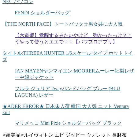
NEC パソコン
FENDI ショルダーバッグ
【THE NORTH FACE】トートパック☆男女共に大人気
【六道聖】覚醒するみたいやけど、強かったっけ？こ
うやって使うとエエで！！【パワプロアプリ】
タイトル:THREEA HUNTER 1/6スケール タイプ ホットトイ
ズ
JAN MAYENヤンマイエン MOORERムーレー社製レザ
ー中綿ジャケット
フルラ ジュリア 2wayハンドバッグ ブルー (BLU
LAGUNA) レザー
★ADER ERROR★ 日本未入荷 韓国 大人気 ニット Ventura
knit
マリメッコ Mini Pixie ショルダーバッグ ブラック
⭐超美品⭐ルイヴィトン エピ ジッピー ウォレット 長財布