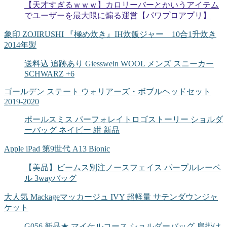
【天才すぎるｗｗｗ】カロリーバーとかいうアイテム
でユーザーを最大限に煽る運営【パワプロアプリ】
象印 ZOJIRUSHI 『極め炊き』IH炊飯ジャー 10合1升炊き
2014年製
送料込 追跡あり Giesswein WOOL メンズ スニーカー
SCHWARZ +6
ゴールデン ステート ウォリアーズ・ボブルヘッドセット
2019-2020
ポールスミス パーフォレイトロゴストーリー ショルダ
ーバッグ ネイビー 紺 新品
Apple iPad 第9世代 A13 Bionic
【美品】ビームス別注ノースフェイス パープルレーベ
ル 3wayバッグ
大人気 Mackageマッカージュ IVY 超軽量 サテンダウンジャ
ケット
G056 新品★ マイケルコース ショルダーバッグ 肩掛け