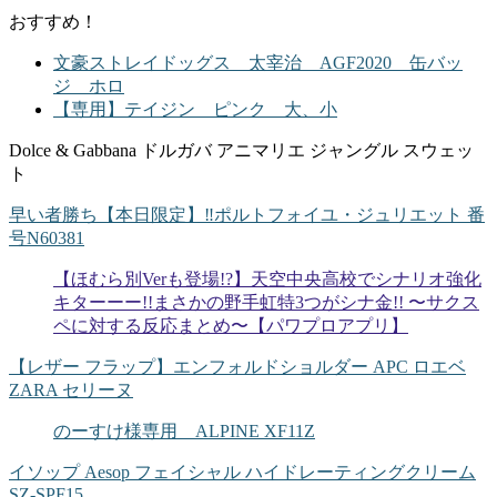
おすすめ！
文豪ストレイドッグス 太宰治 AGF2020 缶バッ
ジ ホロ
【専用】テイジン ピンク 大、小
Dolce & Gabbana ドルガバ アニマリエ ジャングル スウェッ
ト
早い者勝ち【本日限定】‼️ポルトフォイユ・ジュリエット 番
号N60381
【ほむら別Verも登場!?】天空中央高校でシナリオ強化
キターーー!!まさかの野手虹特3つがシナ金!! 〜サクス
ペに対する反応まとめ〜【パワプロアプリ】
【レザー フラップ】エンフォルドショルダー APC ロエベ
ZARA セリーヌ
のーすけ様専用 ALPINE XF11Z
イソップ Aesop フェイシャル ハイドレーティングクリーム
SZ-SPF15