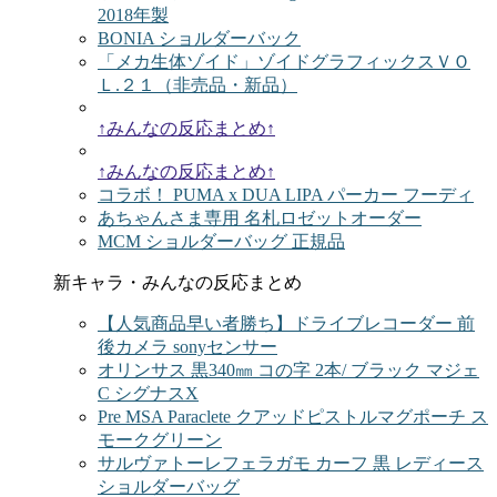
2018年製
BONIA ショルダーバック
「メカ生体ゾイド」ゾイドグラフィックスＶＯ
Ｌ.２１（非売品・新品）
↑みんなの反応まとめ↑
↑みんなの反応まとめ↑
コラボ！ PUMA x DUA LIPA パーカー フーディ
あちゃんさま専用 名札ロゼットオーダー
MCM ショルダーバッグ 正規品
新キャラ・みんなの反応まとめ
【人気商品早い者勝ち】ドライブレコーダー 前
後カメラ sonyセンサー
オリンサス 黒340㎜ コの字 2本/ ブラック マジェ
C シグナスX
Pre MSA Paraclete クアッドピストルマグポーチ ス
モークグリーン
サルヴァトーレフェラガモ カーフ 黒 レディース
ショルダーバッグ