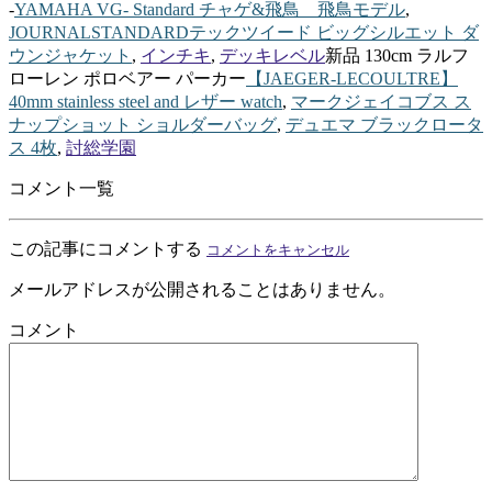
-
YAMAHA VG- Standard チャゲ&飛鳥 飛鳥モデル
,
JOURNALSTANDARDテックツイード ビッグシルエット ダ
ウンジャケット
,
インチキ
,
デッキレベル
新品 130cm ラルフ
ローレン ポロベアー パーカー
【JAEGER-LECOULTRE】
40mm stainless steel and レザー watch
,
マークジェイコブス ス
ナップショット ショルダーバッグ
,
デュエマ ブラックロータ
ス 4枚
,
討総学園
コメント一覧
この記事にコメントする
コメントをキャンセル
メールアドレスが公開されることはありません。
コメント