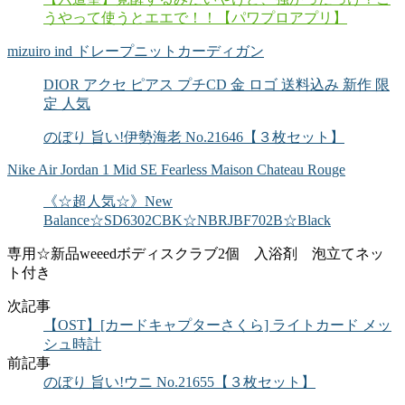
うやって使うとエエで！！【パワプロアプリ】
mizuiro ind ドレープニットカーディガン
DIOR アクセ ピアス プチCD 金 ロゴ 送料込み 新作 限
定 人気
のぼり 旨い!伊勢海老 No.21646【３枚セット】
Nike Air Jordan 1 Mid SE Fearless Maison Chateau Rouge
《☆超人気☆》New
Balance☆SD6302CBK☆NBRJBF702B☆Black
専用☆新品weeedボディスクラブ2個 入浴剤 泡立てネッ
ト付き
次記事
【OST】[カードキャプターさくら] ライトカード メッ
シュ時計
前記事
のぼり 旨い!ウニ No.21655【３枚セット】