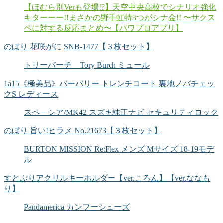
【ほむら別Verも登場!?】天空中央高校でシナリオ強化
キターーー!!まさかの野手虹特3つがシナ金!! 〜サクス
ペに対する反応まとめ〜【パワプロアプリ】
のぼり 花咲がに SNB-1477【３枚セット】
トリーバーチ Tory Burch ミュール
1a15《極美品》バーバリー トレンチコート 裏地ノバチェッ
クS レディース
スペーシア/MK42 スズキ純正ナビ セキュリティロック
のぼり 旨い!ヒラメ No.21673【３枚セット】
BURTON MISSION Re:Flex メンズ Mサイズ 18-19モデ
ル
すとぷりアクリルキーホルダー【ver.ころん】【ver.ななも
り】
Pandamerica カンフーシューズ