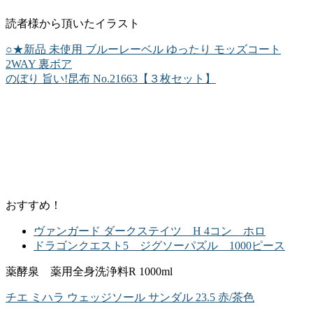
読者様から頂いたイラスト
○★新品 未使用 ブルーレーベル ゆったり モッズコート
2WAY 裏ボア
のぼり 旨い!昆布 No.21663【３枚セット】
おすすめ！
ヴァンガード ダークステイツ H 4コン ホロ
ドラゴンクエスト5 ジグソーパズル 1000ピース
薬酵泉 薬用全身洗浄料R 1000ml
チエ ミハラ ウェッジソール サンダル 23.5 赤/茶色