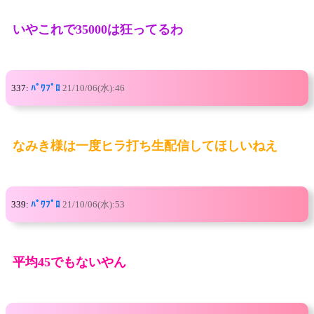
いやこれで35000は狂ってるわ
337:
ﾊﾟﾜﾌﾟﾛ
21/10/06(水):46
なみき様は一度ヒラ打ち生配信してほしいねえ
339:
ﾊﾟﾜﾌﾟﾛ
21/10/06(水):53
平均45でもないやん