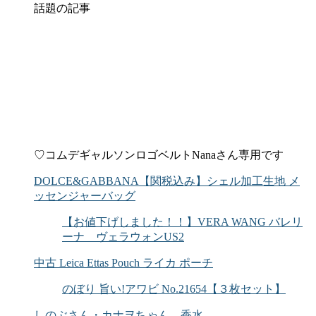
話題の記事
♡コムデギャルソンロゴベルトNanaさん専用です
DOLCE&GABBANA【関税込み】シェル加工生地 メ
ッセンジャーバッグ
【お値下げしました！！】VERA WANG バレリ
ーナ ヴェラウォンUS2
中古 Leica Ettas Pouch ライカ ポーチ
のぼり 旨い!アワビ No.21654【３枚セット】
しのぶさん・カナヲちゃん 香水