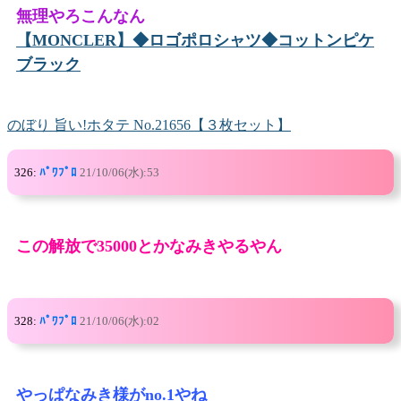
無理やろこんなん
【MONCLER】◆ロゴポロシャツ◆コットンピケ
ブラック
のぼり 旨い!ホタテ No.21656【３枚セット】
326:
ﾊﾟﾜﾌﾟﾛ
21/10/06(水):53
この解放で35000とかなみきやるやん
328:
ﾊﾟﾜﾌﾟﾛ
21/10/06(水):02
やっぱなみき様がno.1やね