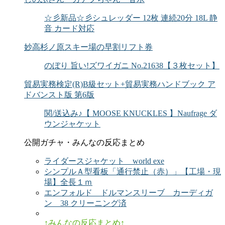
☆彡新品☆彡シュレッダー 12枚 連続20分 18L 静
音 カード対応
妙高杉ノ原スキー場の早割リフト券
のぼり 旨い!ズワイガニ No.21638【３枚セット】
貿易実務検定(R)B級セット+貿易実務ハンドブック ア
ドバンスト版 第6版
関/送込み♪【 MOOSE KNUCKLES 】Naufrage ダ
ウンジャケット
公開ガチャ・みんなの反応まとめ
ライダースジャケット world exe
シンプルＡ型看板「通行禁止（赤）」【工場・現
場】全長１ｍ
エンフォルド ドルマンスリーブ カーディガ
ン 38 クリーニング済
↑みんなの反応まとめ↑