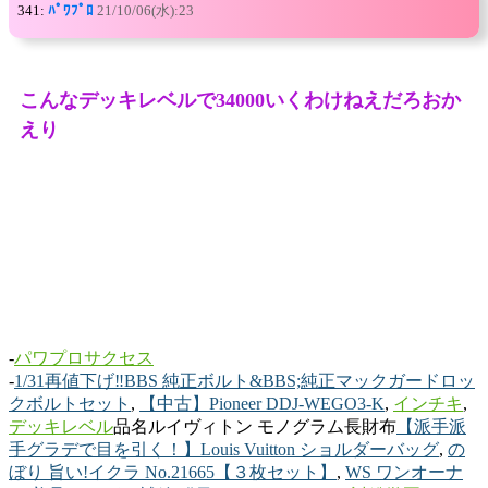
341:
ﾊﾟﾜﾌﾟﾛ
21/10/06(水):23
こんなデッキレベルで34000いくわけねえだろおか
えり
-
パワプロサクセス
-
1/31再値下げ‼️BBS 純正ボルト&BBS;純正マックガードロッ
クボルトセット
,
【中古】Pioneer DDJ-WEGO3-K
,
インチキ
,
デッキレベル
品名ルイヴィトン モノグラム長財布
【派手派
手グラデで目を引く！】Louis Vuitton ショルダーバッグ
,
の
ぼり 旨い!イクラ No.21665【３枚セット】
,
WS ワンオーナ