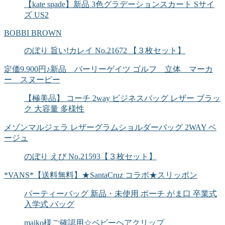
【kate spade】新品 3色グラデーションスカート Sサイ
ズ US2
BOBBI BROWN
のぼり 旨い!カレイ No.21672 【３枚セット】
定価9.900円♪新品 パーリーゲイツ ゴルフ 立体 マーカ
ー スヌーピー
【極美品】 コーチ 2way ビジネスバッグ レザー ブラッ
ク 大容量 多様性
メゾンマルジェラ レザーグラムショルダーバッグ 2WAY ベ
ージュ
のぼり えび No.21593【３枚セット】
*VANS*【送料無料】★SantaCruz コラボ★スリッポン
パーティーバッグ 新品・未使用 ポーチ がま口 卒業式
入学式 バッグ
maiko様ご確認用☆ベビーヘアクリップ