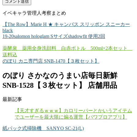
イベキャラ管理人考察まとめ
【The Row】Marie H ★ キャンバス スリッポン スニーカー
black
19-20salomon hologlam Sサイズshadowfit 使用2回
薬酵泉 薬用全身洗顔料 白赤ボトル 500ml×2本セット
送料込
のぼり カニ専門店 SNB-1470【３枚セット】
のぼり さかなのうまい店毎日新鮮
SNB-1528【３枚セット】 店舗用品
最新記事
【天才すぎるｗｗｗ】カロリーバーとかいうアイテム
でユーザーを最大限に煽る運営【パワプロアプリ】
紙パック式掃除機 SANYO SC-21(L)