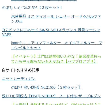
のぼり いか No.21595【３枚セット】
未使用品 ミス ディオール シェリー オードゥパルファ
ン30ml
０7 ピンクレモネード 5本 SLASHスラッシュ 携帯シーシャ
VAPE
bmwミニ エアコンフィルター、オイルフィルター、フ
ァンベルトセット
【イベキャラ】土門は結局強いんやな！練習改革持っ
てたら中々腐らないもんかね？【パワプロアプリ】
自サイトおすすめ記事
ニットカーディガン
のぼり 旨い!海苔 No.21666【３枚セット】
残り1点 関税込【DSQUARED2】 フード付/レザーブルゾン
【六道聖】覚醒するみたいやけど、強かったっけ？こ