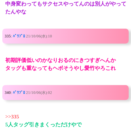
中身変わってもサクセスやってんのは別人がやって
たんやな
335:
ﾊﾟﾜﾌﾟﾛ
21/10/06(水):10
初期評価低いのかなりおるのにきつすぎへんか
タッグも重なってもヘボそうやし愛竹やろこれ
340:
ﾊﾟﾜﾌﾟﾛ
21/10/06(水):02
>>335
5人タッグ引きまくっただけやで