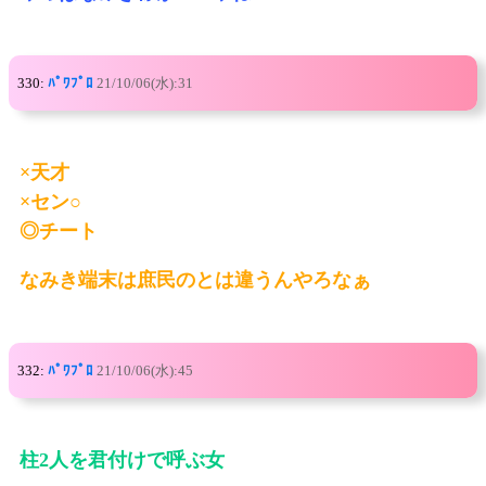
330:
ﾊﾟﾜﾌﾟﾛ
21/10/06(水):31
×天才
×セン○
◎チート
なみき端末は庶民のとは違うんやろなぁ
332:
ﾊﾟﾜﾌﾟﾛ
21/10/06(水):45
柱2人を君付けで呼ぶ女