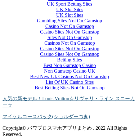
UK Sport Betting Sites
UK Slot Sites
UK Slot Sites
Gambling Sites Not On Gamstop
Casino Not On Gamstop
Casino Sites Not On Gamstop
Sites Not On Gamstop
Casinos Not On Gamstop
Casino Sites Not On Gamstop
Casino Sites Not On Gamstop
Betting Sites
Best Non Gamstop Casino
Non Gamstop Casino UK
Best New Uk Casinos Not On Gamstop
List Of UK Casino Sites
Best Betting Sites Not On Gamstop
人気の新モデル！Louis Vuitton☆リヴォリ・ライン スニーカ
ー☆
マイケルコースバック(ショルダーつき)
Copyright© パワプロスマホアプリまとめ , 2022 All Rights
Reserved.