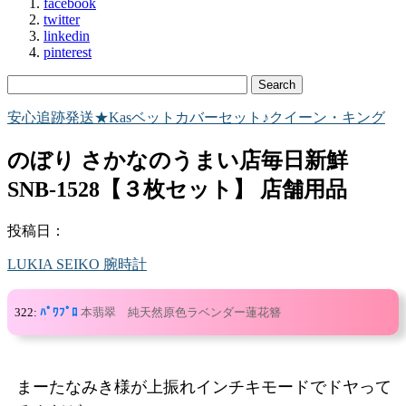
facebook
twitter
linkedin
pinterest
安心追跡発送★Kasベットカバーセット♪クイーン・キング
のぼり さかなのうまい店毎日新鮮
SNB-1528【３枚セット】 店舗用品
投稿日：
LUKIA SEIKO 腕時計
322:
ﾊﾟﾜﾌﾟﾛ
本翡翠 純天然原色ラベンダー蓮花簪
まーたなみき様が上振れインチキモードでドヤって