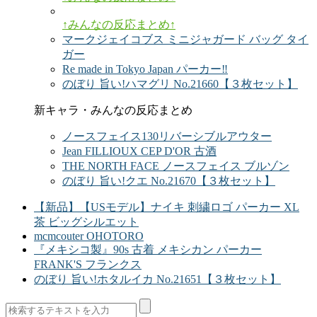
↑みんなの反応まとめ↑
マークジェイコブス ミニジャガード バッグ タイ
ガー
Re made in Tokyo Japan パーカー‼️
のぼり 旨い!ハマグリ No.21660【３枚セット】
新キャラ・みんなの反応まとめ
ノースフェイス130リバーシブルアウター
Jean FILLIOUX CEP D'OR 古酒
THE NORTH FACE ノースフェイス ブルゾン
のぼり 旨い!クエ No.21670【３枚セット】
【新品】【USモデル】ナイキ 刺繍ロゴ パーカー XL
茶 ビッグシルエット
mcmcouter OHOTORO
『メキシコ製』90s 古着 メキシカン パーカー
FRANK'S フランクス
のぼり 旨い!ホタルイカ No.21651【３枚セット】