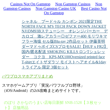
Casinos Not On Gamstop
Non Gamstop Casinos
Non
Gamstop Casinos
Non Gamstop Casino UK
Best Casino Not
On Gamstop
シャネル プードゥル カンボン 2021限定
THE
NORTH FACE M'S TECH PACK DOWN JACKET
NJ1DM93B
ステューシー オレンジパーカー デ
カロゴ 激レアカラー◎
ゼファー400 モリワキマ
フラー
海猿 セル版Blu-ray 2作品セット 伊藤英明
ダーマドゥポイズCSプロモ
SALE!【HUF x FR2】
国内/匿名配送 SMOKING KILLS ロンT
シュレッ
ダー コクヨ KPS-MX100
Oversized printed face
T-shirt
エイトザダラソ モイストヘアオイル&1day
トライアル 限定 3個セット
パワプロスマホアプリまとめ
スマホゲームアプリ「実況パワフルプロ野球」
（iOS/Android）の2ch攻略まとめサイトです。
のぼり さかなのうまい店毎日新鮮 SNB-1528【３枚セッ
ト】 店舗用品