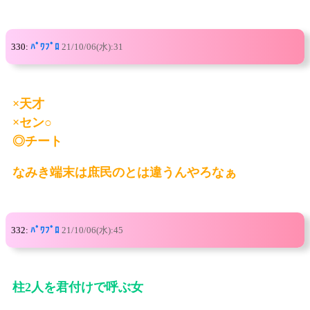
330:
ﾊﾟﾜﾌﾟﾛ
21/10/06(水):31
×天才
×セン○
◎チート
なみき端末は庶民のとは違うんやろなぁ
332:
ﾊﾟﾜﾌﾟﾛ
21/10/06(水):45
柱2人を君付けで呼ぶ女