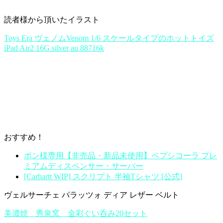
読者様から頂いたイラスト
Toys Era ヴェノムVenom 1/6 スケールタイプのホットトイズ
iPad Air2 16G silver au 88716k
おすすめ！
ポン様専用【非売品・新品未使用】ペプシコーラ プレ
ミアムディスペンサー・サーバー
[Carhartt WIP] スクリプト 半袖Tシャツ [公式]
ヴェルサーチェ パラッツォ ディア レザー ベルト
美濃焼 秀泉窯 金彩ぐい呑み20セット