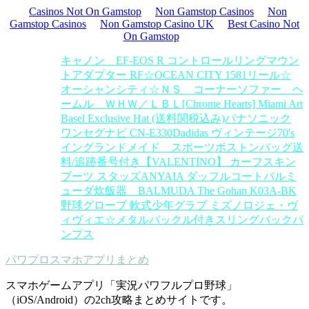
Casinos Not On Gamstop
Non Gamstop Casinos
Non
Gamstop Casinos
Non Gamstop Casino UK
Best Casino Not
On Gamstop
キャノン EF-EOS R コントロールリングマウン
トアダプター RF
☆OCEAN CITY 1581リール☆
オーシャンシティ☆
ＮＳ コーナーソファー ヘ
ームル ＷＨＷ／ＬＢＬ
[Chrome Hearts] Miami Art
Basel Exclusive Hat (送料関税込み)
パナソニック
ワンセグナビ CN-E330D
adidas ヴィンテージ70's
イングランドメイド スポーツボストンバッグ
送
料/追跡番号付き【VALENTINO】 カーフスキン
ブーツ スタッズ
ANYAIA ダッフルコート
バルミ
ューダ炊飯器 BALMUDA The Gohan K03A-BK
野球グローブ 軟式少年グラブ ミズノ
ロジェ・ヴ
ィヴィエ☆メタルバックル付きスリングバックパ
ンプス
パワプロスマホアプリまとめ
スマホゲームアプリ「実況パワフルプロ野球」
（iOS/Android）の2ch攻略まとめサイトです。