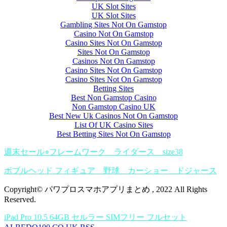
UK Slot Sites
UK Slot Sites
Gambling Sites Not On Gamstop
Casino Not On Gamstop
Casino Sites Not On Gamstop
Sites Not On Gamstop
Casinos Not On Gamstop
Casino Sites Not On Gamstop
Casino Sites Not On Gamstop
Betting Sites
Best Non Gamstop Casino
Non Gamstop Casino UK
Best New Uk Casinos Not On Gamstop
List Of UK Casino Sites
Best Betting Sites Not On Gamstop
週末セール⭐︎フレームワーク ライダース size38
ボブルヘッド フィギュア 野球 カーショー ドジャース
Copyright© パワプロスマホアプリまとめ , 2022 All Rights
Reserved.
iPad Pro 10.5 64GB セルラー SIMフリー フルセット