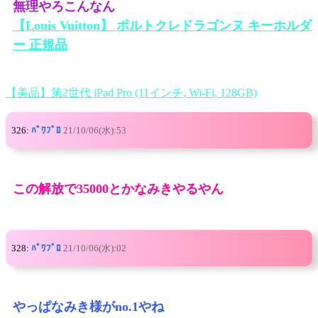
無理やろこんなん
【Louis Vuitton】 ポルトクレドラゴンヌ キーホルダ
ー 正規品
【美品】第2世代 iPad Pro (11インチ, Wi-Fi, 128GB)
326:
ﾊﾟﾜﾌﾟﾛ
21/10/06(水):53
この解放で35000とかなみきやるやん
328:
ﾊﾟﾜﾌﾟﾛ
21/10/06(水):02
やっぱなみき様がno.1やね