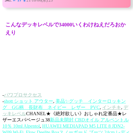
341:
ﾊﾟﾜﾌﾟﾛ
21/10/06(水):23
こんなデッキレベルで34000いくわけねえだろおか
えり
-
パワプロサクセス
-
shott ショット アウター
,
美品✨グッチ インターロッキン
グ GG柄 長財布 ネイビー レザー PVC
,
インチキ
,
デ
ッキレベル
CHANEL★《絶対欲しい》おしゃれ定番品★レ
ザーエスパベージュ38
新品未開封 CBDオイル アルペントル
10％ 10ml Alpentol
,
HUAWEI MEDIAPAD M5 LITE 8 JDN2-
W09 Wi-Fi
,
Flow Deelite Boaスノーボード ブーツ 24cm レディ