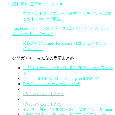
磯村勇斗 直筆サイン チェキ
スマイルゼミ タブレット教材 タッチペン 充電器
セット 小学1〜3年生
Epiphone カバーレスブラックのハイパワーハム ＆ハー
ネスセット ゴールド
関税送料込 Empty Reference ロゴ フェイクレザー
ジャケット
公開ガチャ・みんなの反応まとめ
「ガッリーナ」 バルバレスコ 2015 ： ラ・スピネ
ッタ
ipad air4 64GB Wi-Fi 、 Apple pencil 第2世代
ダッフィ カバーオール 公式
↑みんなの反応まとめ↑
↑みんなの反応まとめ↑
モンキー用★ファルコンタイプ2マフラー★4mini
GIRL 定価14249 チュール刺繍ブラウス＆オーガ