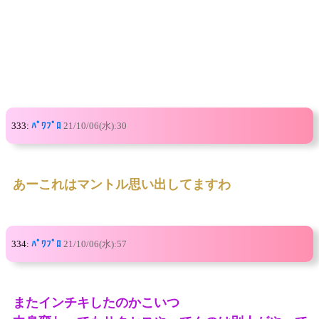
333:
ﾊﾟﾜﾌﾟﾛ
21/10/06(水):30
あーこれはマントル思い出してますわ
334:
ﾊﾟﾜﾌﾟﾛ
21/10/06(水):57
またインチキしたのかこいつ