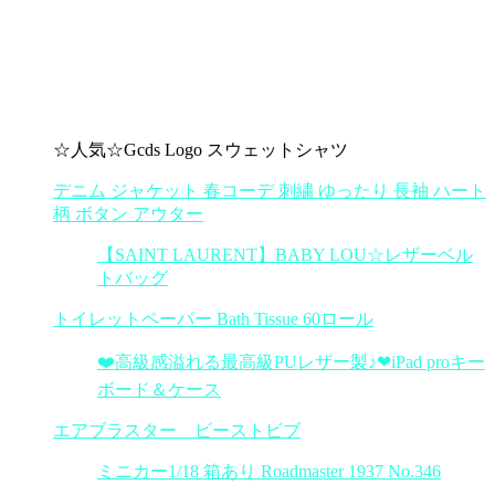
☆人気☆Gcds Logo スウェットシャツ
デニム ジャケット 春コーデ 刺繍 ゆったり 長袖 ハート
柄 ボタン アウター
【SAINT LAURENT】BABY LOU☆レザーベル
トバッグ
トイレットペーパー Bath Tissue 60ロール
❤️高級感溢れる最高級PUレザー製♪❤iPad proキー
ボード＆ケース
エアブラスター ビーストビブ
ミニカー1/18 箱あり Roadmaster 1937 No.346