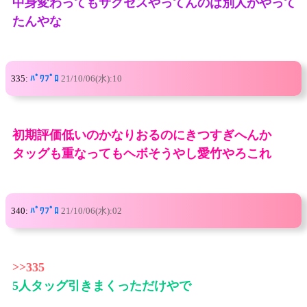
中身変わってもサクセスやってんのは別人がやって
たんやな
335:
ﾊﾟﾜﾌﾟﾛ
21/10/06(水):10
初期評価低いのかなりおるのにきつすぎへんか
タッグも重なってもヘボそうやし愛竹やろこれ
340:
ﾊﾟﾜﾌﾟﾛ
21/10/06(水):02
>>335
5人タッグ引きまくっただけやで