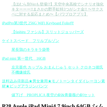
【ほむら別Verも登場!?】天空中央高校でシナリオ強化
キターーー!!まさかの野手虹特3つがシナ金!! 〜サクス
ペに対する反応まとめ〜【パワプロアプリ】
iPadPro第3世代 256G WiFi Keyboard Folio付
【fashiru ファシル】スリットジョッパーズ
ケイトスペード フリルブルゾン
尾長鶏のキラキラ袋帯
iPad mini 第一世代 16GB
左京亜也 カップル おまんじゅう セット クロネコ彼氏
不機嫌彼氏
送料込み④新品★男女兼用★モノトーンタイダイレーヨン素
材★ビッグアラジンパンツ
値下げ PROPLICA 夜空の剣&青薔薇の剣セット
P28 Apple iPad Mini4 7.9inch 64GB シム