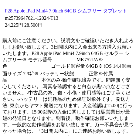
P28 Apple iPad Mini4 7.9inch 64GB シムフリー タブレット
m25739647621-12024-T13
24,225円 28,500円
購入前にご注意ください。説明文をご確認いただき入札よろ
しくお願い致します。3日間以内に入金出来る方購入お願い
いたします。P28 Apple iPad Mini4 7.9inch 64GB セルラー シ
ムフリー※ モデル番号 MK752J/A※
色 ゴールド※容量 64GB※ iOS 14.4※画
面サイズ 7.9㌅※ バッテリー状態 正常※付属
品 本体のみ-動作確認済みです。問題無く安
心してください。-写真を確認すると白点が黒い点などござ
いません。-中古品の為、傷・小傷・使用感等はご了承くだ
さい。-ハッテリーは消耗品のため保証対象外てす。発送方
法: 東京からヤマト発送になります。入金確認は15:00に行っ
ております。15:00以降の入金に関しましては翌営業日が最
短の発送日となります。到着後、動作確認お願いいたしま
す。一般的な動作確認をお願い致します。万一不具合が見つ
かった場合は、「3日間以内に」にご連絡お願い致します。