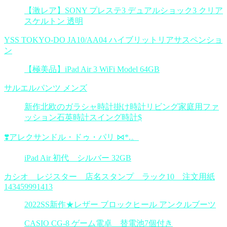
【激レア】SONY プレステ3 デュアルショック3 クリア
スケルトン 透明
YSS TOKYO-DO JA10/AA04 ハイブリットリアサスペンショ
ン
【極美品】iPad Air 3 WiFi Model 64GB
サルエルパンツ メンズ
新作北欧のガラシャ時計掛け時計リビング家庭用ファ
ッション石英時計スイング時計$
❣️アレクサンドル・ドゥ・パリ ⋈*.。
iPad Air 初代 シルバー 32GB
カシオ レジスター 店名スタンプ ラック10 注文用紙
143459991413
2022SS新作★レザー ブロックヒール アンクルブーツ
CASIO CG-8 ゲーム電卓 替電池7個付き