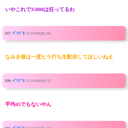
いやこれで35000は狂ってるわ
337:
ﾊﾟﾜﾌﾟﾛ
21/10/06(水):46
なみき様は一度ヒラ打ち生配信してほしいねえ
339:
ﾊﾟﾜﾌﾟﾛ
21/10/06(水):53
平均45でもないやん