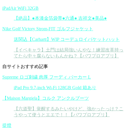
iPadAir WiFi 32GB
【絶品】●本漆金箔袋帯●六通● 吉祥文●美品●
Nike Golf Victory Strom-FIT ゴルフジャケット
送関込【Carhartt】WIP コーデュロイバケットハット
【イベキャラ】土門は結局強いんやな！練習改革持っ
てたら中々腐らないもんかね？【パワプロアプリ】
自サイトおすすめ記事
Supreme ロゴ刺繍 肉厚 フーディ パーカー L
iPad Pro 9.7-inch Wi-Fi 128GB Gold 箱あり
【Maison Margiela】コルク アンクルブーツ
【六道聖】覚醒するみたいやけど、強かったっけ？こ
うやって使うとエエで！！【パワプロアプリ】
提燈