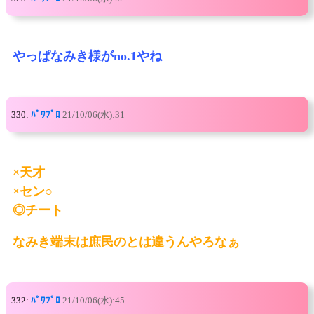
やっぱなみき様がno.1やね
330:
ﾊﾟﾜﾌﾟﾛ
21/10/06(水):31
×天才
×セン○
◎チート
なみき端末は庶民のとは違うんやろなぁ
332:
ﾊﾟﾜﾌﾟﾛ
21/10/06(水):45