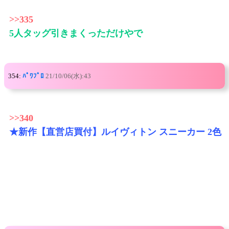
>>335
5人タッグ引きまくっただけやで
354:
ﾊﾟﾜﾌﾟﾛ
21/10/06(水):43
>>340
★新作【直営店買付】ルイヴィトン スニーカー 2色