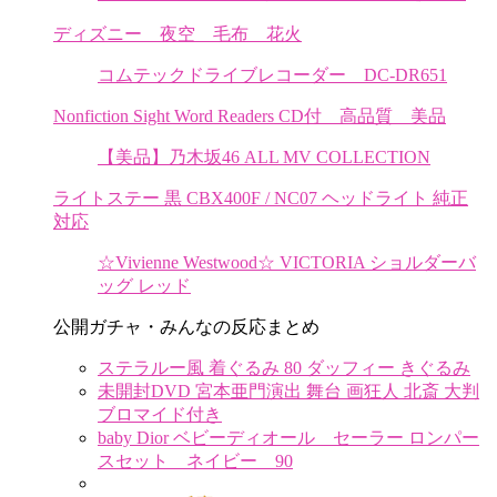
ディズニー 夜空 毛布 花火
コムテックドライブレコーダー DC-DR651
Nonfiction Sight Word Readers CD付 高品質 美品
【美品】乃木坂46 ALL MV COLLECTION
ライトステー 黒 CBX400F / NC07 ヘッドライト 純正
対応
☆Vivienne Westwood☆ VICTORIA ショルダーバ
ッグ レッド
公開ガチャ・みんなの反応まとめ
ステラルー風 着ぐるみ 80 ダッフィー きぐるみ
未開封DVD 宮本亜門演出 舞台 画狂人 北斎 大判
ブロマイド付き
baby Dior ベビーディオール セーラー ロンパー
スセット ネイビー 90