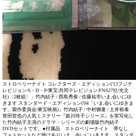
ストロベリーナイト コレクターズ・エディション('13フジテ
レビジョン/S・D・P/東宝/共同テレビジョン/FNS27社/光文
社)〈2枚組〉」竹内結子 / 西島秀俊 / 佐藤祐市いま,会いにゆ
きます スタンダード・エディション('04「いま,会いにゆきま
す」製作委員会/東宝映画)」竹内結子 / 中村獅童 / 土井裕泰
誉田哲也の人気ミステリー『姫川玲子シリーズ』を実写化し
た竹内結子主演のドラマ・シリーズの劇場版竹内結子
DVDセットです。●付属品 ストロベリーナイト 帯なし
フォトセットなど他はありいま、会いにいきます スタンダ