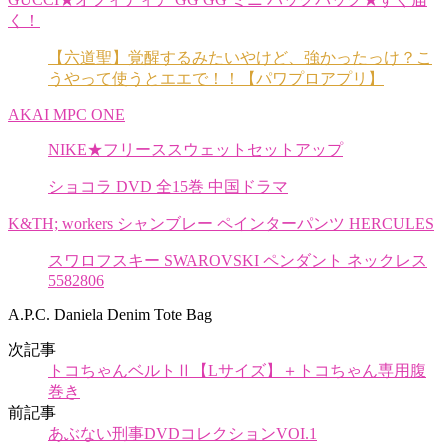
く！
【六道聖】覚醒するみたいやけど、強かったっけ？こ
うやって使うとエエで！！【パワプロアプリ】
AKAI MPC ONE
NIKE★フリーススウェットセットアップ
ショコラ DVD 全15巻 中国ドラマ
K&TH; workers シャンブレー ペインターパンツ HERCULES
スワロフスキー SWAROVSKI ペンダント ネックレス
5582806
A.P.C. Daniela Denim Tote Bag
次記事
トコちゃんベルトⅡ【Lサイズ】＋トコちゃん専用腹
巻き
前記事
あぶない刑事DVDコレクションVOI.1