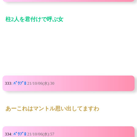
柱2人を君付けで呼ぶ女
333:
ﾊﾟﾜﾌﾟﾛ
21/10/06(水):30
あーこれはマントル思い出してますわ
334:
ﾊﾟﾜﾌﾟﾛ
21/10/06(水):57