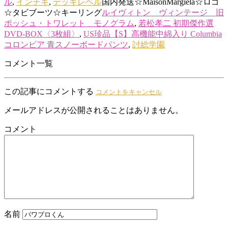
ル
,
インチキ
,
デッキレベル
国内発送☆MaisonMargiela☆ロゴ
☆タビブーツ☆キーリング
ルイヴィトン ヴィンテージ 旧
ポッシュ・トワレット モノグラム
,
若松孝二 初期傑作選
DVD-BOX〈3枚組〉
,
US珍品【S】高機能中綿入り Columbia
コロンビア 青スノーボードパンツ
,
討総学園
コメント一覧
この記事にコメントする
コメントをキャンセル
メールアドレスが公開されることはありません。
コメント
名前