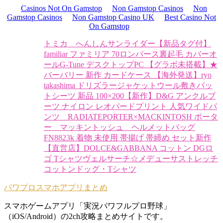
Casinos Not On Gamstop
Non Gamstop Casinos
Non
Gamstop Casinos
Non Gamstop Casino UK
Best Casino Not
On Gamstop
トミカ へんしんサンライダー
【新品タグ付】
familiar ファミリア 70ロンパース裏起毛 カバーオ
ール
G-Tune デスクトップPC 【グラボ未搭載】
★
バーバリー 新作 カードケース 【海外発送】
ryo
takashima ドリズラージャケット
ウール敷きパッ
トシーツ 新品 100×200
【新作】D&G アンクルブ
ーツ ナイロン レオパードプリント 人気
ワイドパ
ンツ RADIATE
PORTER×MACKINTOSH ポータ
ー マッキントッシュ ヘルメットバッグ
FN8823k 着物 未使用 帯揚げ 帯締め セット
新作
【直営店】DOLCE&GABBANA コットン DGロ
ゴ Tシャツ
ヴェルサーチ☆メデューサストレッチ
コットンドッグ・Tシャツ
パワプロスマホアプリまとめ
スマホゲームアプリ「実況パワフルプロ野球」
（iOS/Android）の2ch攻略まとめサイトです。