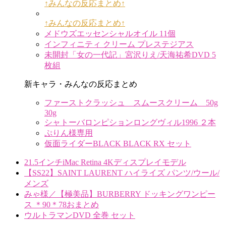
↑みんなの反応まとめ↑
↑みんなの反応まとめ↑
メドウズエッセンシャルオイル 11個
インフィニティ クリーム プレステジアス
未開封「女の一代記」宮沢りえ/天海祐希DVD 5
枚組
新キャラ・みんなの反応まとめ
ファーストクラッシュ スムースクリーム 50g
30g
シャトーバロンピションロングヴィル1996 ２本
ぷりん様専用
仮面ライダーBLACK BLACK RX セット
21.5インチiMac Retina 4Kディスプレイモデル
【SS22】SAINT LAURENT ハイライズ パンツ/ウール/
メンズ
みゃ様／【極美品】BURBERRY ドッキングワンピー
ス ＊90＊78おまとめ
ウルトラマンDVD 全巻 セット