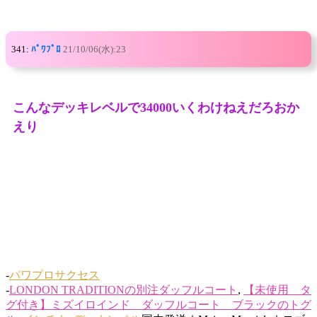
341:
ﾊﾟﾜﾌﾟﾛ
21/10/06(水):23
こんなデッキレベルで34000いくわけねえだろおか
えり
-
パワプロサクセス
-
LONDON TRADITIONの別注ダッフルコート
,
【未使用 タ
グ付き】ミズイロインド ダッフルコート ブラックのトグ