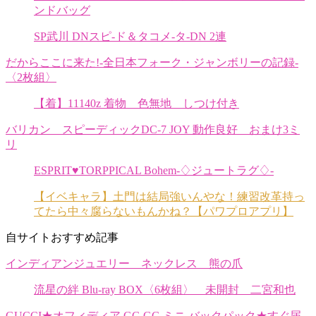
ンドバッグ
SP武川 DNスピ-ド＆タコメ-タ-DN 2連
だからここに来た!-全日本フォーク・ジャンボリーの記録-
〈2枚組〉
【着】11140z 着物 色無地 しつけ付き
バリカン スピーディックDC-7 JOY 動作良好 おまけ3ミ
リ
ESPRIT♥TORPPICAL Bohem-♢ジュートラグ♢-
【イベキャラ】土門は結局強いんやな！練習改革持っ
てたら中々腐らないもんかね？【パワプロアプリ】
自サイトおすすめ記事
インディアンジュエリー ネックレス 熊の爪
流星の絆 Blu-ray BOX〈6枚組〉 未開封 二宮和也
GUCCI★オフィディア GG GG ミニ バックパック★すぐ届