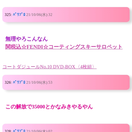
325:
ﾊﾟﾜﾌﾟﾛ
21/10/06(水):32
無理やろこんなん
関税込☆FENDI☆コーティングスキーサロペット
コートダジュールNo.10 DVD-BOX〈4枚組〉
326:
ﾊﾟﾜﾌﾟﾛ
21/10/06(水):53
この解放で35000とかなみきやるやん
328:
ﾊﾟﾜﾌﾟﾛ
21/10/06(水):02