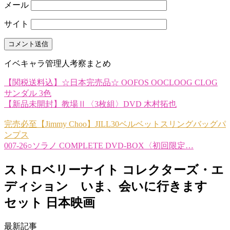
メール
サイト
イベキャラ管理人考察まとめ
【関税送料込】☆日本完売品☆ OOFOS OOCLOOG CLOG
サンダル 3色
【新品未開封】教場Ⅱ〈3枚組〉DVD 木村拓也
完売必至【Jimmy Choo】JILL30ベルベットスリングバッグパ
ンプス
007-26○ソラノ COMPLETE DVD-BOX〈初回限定…
ストロベリーナイト コレクターズ・エ
ディション いま、会いに行きます
セット 日本映画
最新記事