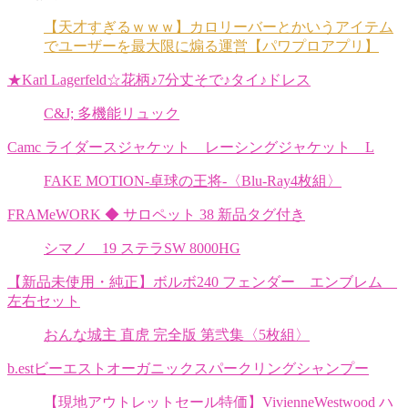
【天才すぎるｗｗｗ】カロリーバーとかいうアイテム
でユーザーを最大限に煽る運営【パワプロアプリ】
★Karl Lagerfeld☆花柄♪7分丈そで♪タイ♪ドレス
C&J; 多機能リュック
Camc ライダースジャケット レーシングジャケット L
FAKE MOTION-卓球の王将-〈Blu-Ray4枚組〉
FRAMeWORK ◆ サロペット 38 新品タグ付き
シマノ 19 ステラSW 8000HG
【新品未使用・純正】ボルボ240 フェンダー エンブレム
左右セット
おんな城主 直虎 完全版 第弐集〈5枚組〉
b.estビーエストオーガニックスパークリングシャンプー
【現地アウトレットセール特価】VivienneWestwood ハ