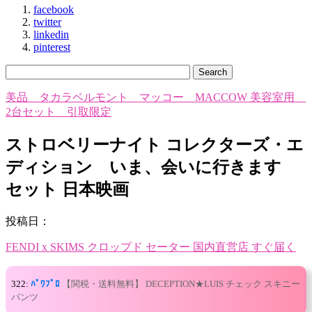
facebook
twitter
linkedin
pinterest
美品 タカラベルモント マッコー MACCOW 美容室用
2台セット 引取限定
ストロベリーナイト コレクターズ・エ
ディション いま、会いに行きます
セット 日本映画
投稿日：
FENDI x SKIMS クロップド セーター 国内直営店 すぐ届く
322:
ﾊﾟﾜﾌﾟﾛ
【関税・送料無料】 DECEPTION★LUIS チェック スキニー
パンツ