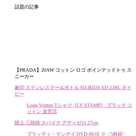
話題の記事
【PRADA】20AW コットン ロゴ ポインテッドトゥ ス
ニーカー
象印 ステンレスクールボトル SD-BD20 AD 2.06L ネイ
ビー
Louis Vuitton Tシャツ《LV STAMP》 ブラック コ
ットン 直営店
陸上 三段跳 スパイク アディゼロ 27cm
ブラッディ・マンデイ DVD-BOX Ⅱ〈5枚組〉