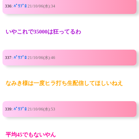
336:
ﾊﾟﾜﾌﾟﾛ
21/10/06(水):34
いやこれで35000は狂ってるわ
337:
ﾊﾟﾜﾌﾟﾛ
21/10/06(水):46
なみき様は一度ヒラ打ち生配信してほしいねえ
339:
ﾊﾟﾜﾌﾟﾛ
21/10/06(水):53
平均45でもないやん