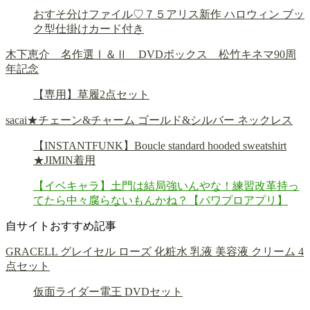
おすそ分けファイル♡７５アリス新作 ハロウィン ブッ
ク型仕掛けカード付き
木下恵介 名作選Ⅰ＆Ⅱ DVDボックス 松竹キネマ90周
年記念
【専用】草履2点セット
sacai★チェーン&チャーム ゴールド&シルバー ネックレス
【INSTANTFUNK】Boucle standard hooded sweatshirt
★JIMIN着用
【イベキャラ】土門は結局強いんやな！練習改革持っ
てたら中々腐らないもんかね？【パワプロアプリ】
自サイトおすすめ記事
GRACELL グレイセル ローズ 化粧水 乳液 美容液 クリーム 4
点セット
仮面ライダー電王 DVDセット