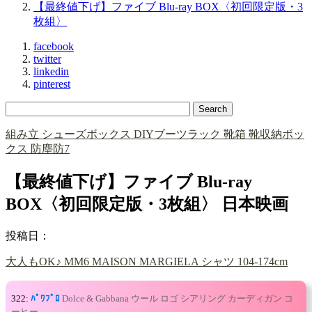
【最終値下げ】ファイブ Blu-ray BOX〈初回限定版・3
枚組〉
facebook
twitter
linkedin
pinterest
組み立 シューズボックス DIYブーツラック 靴箱 靴収納ボッ
クス 防塵防7
【最終値下げ】ファイブ Blu-ray
BOX〈初回限定版・3枚組〉 日本映画
投稿日：
大人もOK♪ MM6 MAISON MARGIELA シャツ 104-174cm
322:
ﾊﾟﾜﾌﾟﾛ
Dolce & Gabbana ウール ロゴ シアリング カーディガン コ
ーヒー