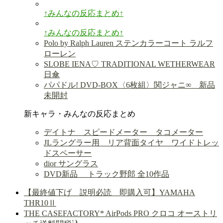
↑みんなの反応まとめ↑
↑みんなの反応まとめ↑
Polo by Ralph Lauren ステンカラーコート ラルフ
ローレン
SLOBE IENA♡ TRADITIONAL WETHERWEAR
日傘
パパドル! DVD-BOX〈6枚組〉関ジャニ∞ 新品
未開封
新キャラ・みんなの反応まとめ
デイトナ スピードメーター タコメーター
JLラングラー用 リア背面タイヤ ワイドトレッ
ドスペーサー
dior サングラス
DVD新品 トラック野郎 全10作品
【最終値下げ 説明必読 即購入可】YAMAHA
THR10Ⅱ
THE CASEFACTORY* AirPods PRO クロコ オーストリ