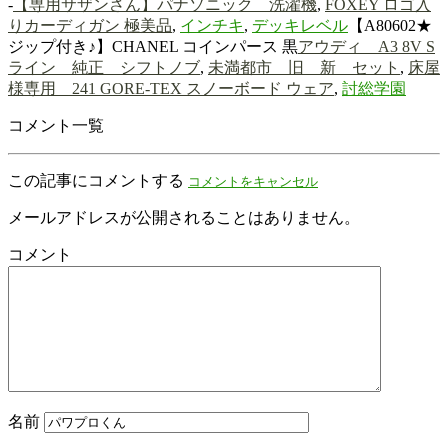
-
【専用サザンさん】パナソニック 洗濯機
,
FOXEY ロゴ入
りカーディガン 極美品
,
インチキ
,
デッキレベル
【A80602★
ジップ付き♪】CHANEL コインパース 黒
アウディ A3 8V S
ライン 純正 シフトノブ
,
未満都市 旧 新 セット
,
床屋
様専用 241 GORE-TEX スノーボード ウェア
,
討総学園
コメント一覧
この記事にコメントする
コメントをキャンセル
メールアドレスが公開されることはありません。
コメント
名前