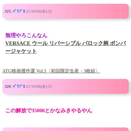
325:
ﾊﾟﾜﾌﾟﾛ
21/10/06(水):32
無理やろこんなん
VERSACE ウール リバーシブル バロック柄 ボンバ
ージャケット
ATG映画傑作選 Vol.3〈初回限定生産・3枚組〉
326:
ﾊﾟﾜﾌﾟﾛ
21/10/06(水):53
この解放で35000とかなみきやるやん