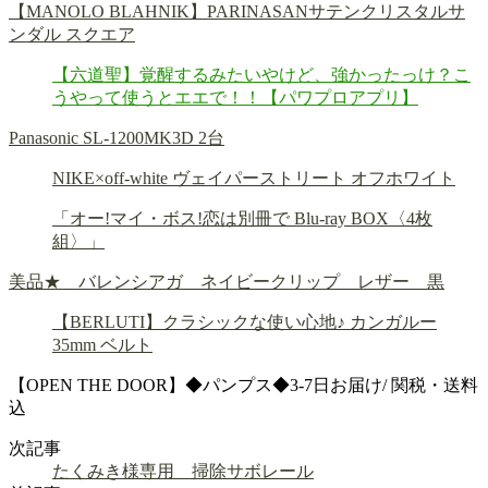
【MANOLO BLAHNIK】PARINASANサテンクリスタルサ
ンダル スクエア
【六道聖】覚醒するみたいやけど、強かったっけ？こ
うやって使うとエエで！！【パワプロアプリ】
Panasonic SL-1200MK3D 2台
NIKE×off-white ヴェイパーストリート オフホワイト
「オー!マイ・ボス!恋は別冊で Blu-ray BOX〈4枚
組〉」
美品★ バレンシアガ ネイビークリップ レザー 黒
【BERLUTI】クラシックな使い心地♪ カンガルー
35mm ベルト
【OPEN THE DOOR】◆パンプス◆3-7日お届け/ 関税・送料
込
次記事
たくみき様専用 掃除サボレール