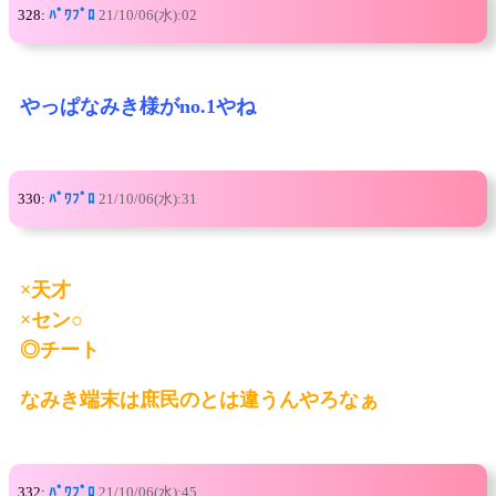
328:
ﾊﾟﾜﾌﾟﾛ
21/10/06(水):02
やっぱなみき様がno.1やね
330:
ﾊﾟﾜﾌﾟﾛ
21/10/06(水):31
×天才
×セン○
◎チート
なみき端末は庶民のとは違うんやろなぁ
332:
ﾊﾟﾜﾌﾟﾛ
21/10/06(水):45