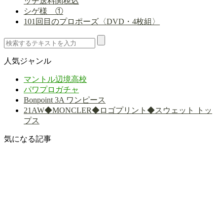
ッチ送料関税込
シゲ様 ①
101回目のプロポーズ〈DVD・4枚組〉
人気ジャンル
マントル辺境高校
パワプロガチャ
Bonpoint 3A ワンピース
21AW◆MONCLER◆ロゴプリント◆スウェット トッ
プス
気になる記事