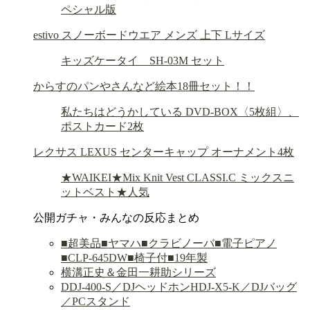
ペシャル版
estivo スノーボードウエア メンズ 上下 Lサイズ
キッズケータイ SH-03M セット
からすのパンやさんなど絵本18冊セット！！
私たちはどうかしている DVD-BOX〈5枚組〉、
ポストカード2枚
レクサス LEXUS センターキャップ オーナメント4枚
★WAIKEI★Mix Knit Vest CLASSI.C ミックスニ
ットベスト★人気
公開ガチャ・みんなの反応まとめ
■超美品■ヤマハ■クラビノーバ■電子ピアノ
■CLP-645DW■椅子付■19年製
横溝正史＆金田一耕助シリーズ
DDJ-400-S／DJヘッドホンHDJ-X5-K／DJバッグ
／PCスタンド