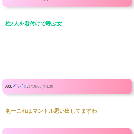
柱2人を君付けで呼ぶ女
333:
ﾊﾟﾜﾌﾟﾛ
21/10/06(水):30
あーこれはマントル思い出してますわ