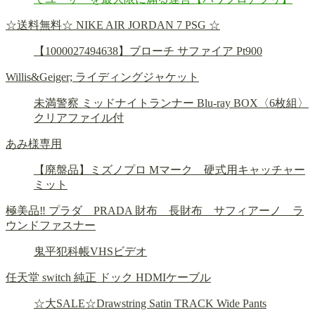
☆送料無料☆ NIKE AIR JORDAN 7 PSG ☆
【1000027494638】ブローチ サファイア Pt900
Willis&Geiger; ライディングジャケット
未満警察 ミッドナイトランナー Blu-ray BOX〈6枚組〉
クリアファイル付
あみ様専用
【廃盤品】ミズノプロ Mマーク 硬式用キャッチャー
ミット
極美品‼️ プラダ PRADA 財布 長財布 サフィアーノ ラ
ウンドファスナー
鬼平犯科帳VHSビデオ
任天堂 switch 純正 ドック HDMIケーブル
☆大SALE☆Drawstring Satin TRACK Wide Pants