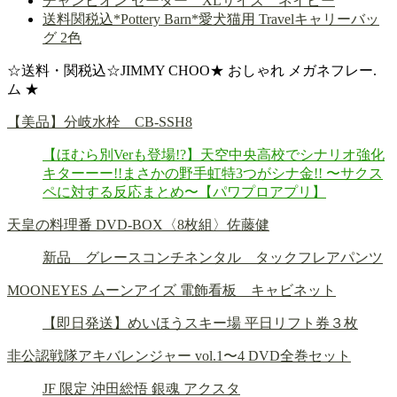
チャンピオン セーター XLサイズ ネイビー
送料関税込*Pottery Barn*愛犬猫用 Travelキャリーバッ
グ 2色
☆送料・関税込☆JIMMY CHOO★ おしゃれ メガネフレー.
ム ★
【美品】分岐水栓 CB-SSH8
【ほむら別Verも登場!?】天空中央高校でシナリオ強化
キターーー!!まさかの野手虹特3つがシナ金!! 〜サクス
ペに対する反応まとめ〜【パワプロアプリ】
天皇の料理番 DVD-BOX〈8枚組〉佐藤健
新品 グレースコンチネンタル タックフレアパンツ
MOONEYES ムーンアイズ 電飾看板 キャビネット
【即日発送】めいほうスキー場 平日リフト券３枚
非公認戦隊アキバレンジャー vol.1〜4 DVD全巻セット
JF 限定 沖田総悟 銀魂 アクスタ