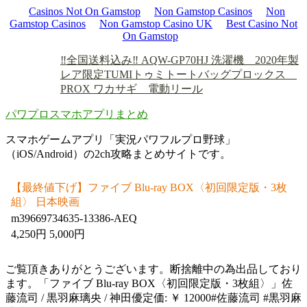
Casinos Not On Gamstop
Non Gamstop Casinos
Non
Gamstop Casinos
Non Gamstop Casino UK
Best Casino Not
On Gamstop
‼️全国送料込み‼️ AQW-GP70HJ 洗濯機 2020年製
レア限定TUMIトゥミトートバッグ
プロックス
PROX ワカサギ 電動リール
パワプロスマホアプリまとめ
スマホゲームアプリ「実況パワフルプロ野球」
（iOS/Android）の2ch攻略まとめサイトです。
【最終値下げ】ファイブ Blu-ray BOX〈初回限定版・3枚
組〉 日本映画
m39669734635-13386-AEQ
4,250円 5,000円
ご覧頂きありがとうございます。断捨離中の為出品しており
ます。「ファイブ Blu-ray BOX〈初回限定版・3枚組〉」佐
藤流司 / 黒羽麻璃央 / 神田優定価: ￥ 12000#佐藤流司 #黒羽麻