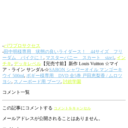
-
パワプロサクセス
-
田中明様専用 状態の良いライダース！ 44サイズ フリ
ーダム バイクに！
,
マスターバニー スカート size1
,
イン
チキ
,
デッキレベル
【完売寸前】新作 Louis Vuitton ☆マイ
ア・ライン サンダル☆
SABON シャワーオイル マンゴーキ
ウイ 500ml
,
ボギー様専用 DVD 全5巻 戸田恵梨香 / ムロツ
ヨシ
,
スノーボード用 ブーツ
,
討総学園
コメント一覧
この記事にコメントする
コメントをキャンセル
メールアドレスが公開されることはありません。