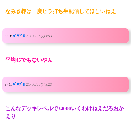
なみき様は一度ヒラ打ち生配信してほしいねえ
339:
ﾊﾟﾜﾌﾟﾛ
21/10/06(水):53
平均45でもないやん
341:
ﾊﾟﾜﾌﾟﾛ
21/10/06(水):23
こんなデッキレベルで34000いくわけねえだろおか
えり