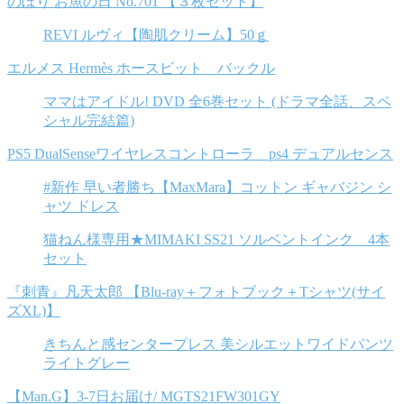
のぼり お魚の日 No.701 【３枚セット】
REVI ルヴィ【陶肌クリーム】50ｇ
エルメス Hermès ホースビット バックル
ママはアイドル! DVD 全6巻セット (ドラマ全話、スペ
シャル完結篇)
PS5 DualSenseワイヤレスコントローラ ps4 デュアルセンス
#新作 早い者勝ち【MaxMara】コットン ギャバジン シ
ャツ ドレス
猫ねん様専用★MIMAKI SS21 ソルベントインク 4本
セット
『刺青』凡天太郎 【Blu-ray＋フォトブック＋Tシャツ(サイ
ズXL)】
きちんと感センタープレス 美シルエットワイドパンツ
ライトグレー
【Man.G】3-7日お届け/ MGTS21FW301GY