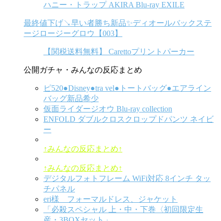
ハニー・トラップ AKIRA Blu-ray EXILE
最終値下げ↘️早い者勝ち新品✨ディオールバックステ
ージロージーグロウ【003】
【関税送料無料】 Carettoプリントパーカー
公開ガチャ・みんなの反応まとめ
ピ520●Disney●tra vel●トートバッグ●エアライン
バッグ新品希少
仮面ライダージオウ Blu-ray collection
ENFOLD ダブルクロスクロップドパンツ ネイビ
ー
↑みんなの反応まとめ↑
↑みんなの反応まとめ↑
デジタルフォトフレーム WiFi対応 8インチ タッ
チパネル
eri様 フォーマルドレス、ジャケット
「必殺スペシャル 上・中・下巻〈初回限定生
産・3BOXセット」