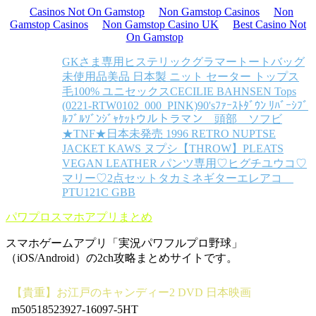
Casinos Not On Gamstop
Non Gamstop Casinos
Non
Gamstop Casinos
Non Gamstop Casino UK
Best Casino Not
On Gamstop
GKさま専用
ヒステリックグラマートートバッグ
未使用品
美品 日本製 ニット セーター トップス
毛100% ユニセックス
CECILIE BAHNSEN Tops
(0221-RTW0102_000_PINK)
90'sﾌｧｰｽﾄﾀﾞｳﾝ ﾘﾊﾞｰｼﾌﾞ
ﾙﾌﾞﾙｿﾞﾝｼﾞｬｹｯﾄ
ウルトラマン 頭部 ソフビ
★TNF★日本未発売 1996 RETRO NUPTSE
JACKET KAWS ヌプシ
【THROW】PLEATS
VEGAN LEATHER パンツ
専用♡ヒグチユウコ♡
マリー♡2点セット
タカミネギターエレアコ
PTU121C GBB
パワプロスマホアプリまとめ
スマホゲームアプリ「実況パワフルプロ野球」
（iOS/Android）の2ch攻略まとめサイトです。
【貴重】お江戸のキャンディー2 DVD 日本映画
m50518523927-16097-5HT