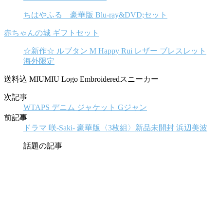
ちはやふる 豪華版 Blu-ray&DVD;セット
赤ちゃんの城 ギフトセット
☆新作☆ ルブタン M Happy Rui レザー ブレスレット
海外限定
送料込 MIUMIU Logo Embroideredスニーカー
次記事
WTAPS デニム ジャケット Gジャン
前記事
ドラマ 咲-Saki- 豪華版〈3枚組〉新品未開封 浜辺美波
話題の記事