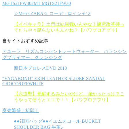
MGTS21FW302MT MGTS21FW30
☆Men's ZARA☆ コーデュロイシャツ
【イベキャラ】土門は結局強いんやな！練習改革持っ
てたら中々腐らないもんかね？【パワプロアプリ】
自サイトおすすめ記事
アユーラ リズムコンセントレートウォーター、バランシン
グプライマー、クレンジング
新日本プロレスDVD 2018
“VAGABOND” ERIN LEATHER SLIDER SANDAL
CROCO/OFFWHITE
【六道聖】覚醒するみたいやけど、強かったっけ？こ
うやって使うとエエで！！【パワプロアプリ】
商売繁盛！祈願！
●●韓国バッグ●●イエムスコール BUCKET
SHOULDER BAG 牛革♪