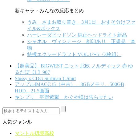
新キャラ・みんなの反応まとめ
うみ さまお取り置き 3月1日 おすそ分けファ
イル&ボックス
ハーレーダビッドソン 純正ヘッドライト新品
シャネル ヴィンテージ 刻印あり 正規品 本
物
特捜エクシードラフト VOL.1〜5〈2枚組〉
【超美品】 BIGWEST ニット 北欧 ノルディック 赤 ゆ
るだぼ【L】907
Stussy x CDG Surfman T-Shirt
アップルIMACC i5（中古）、8GBメモリ、500GB
HDD、21.5画面
キンプリ 平野紫耀 かぐや様は告らせたい
人気ジャンル
マントル辺境高校