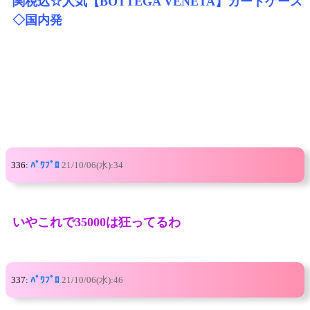
関税込☆人気【BOTTEGA VENETA】カードケース
◇国内発
336:
ﾊﾟﾜﾌﾟﾛ
21/10/06(水):34
いやこれで35000は狂ってるわ
337:
ﾊﾟﾜﾌﾟﾛ
21/10/06(水):46