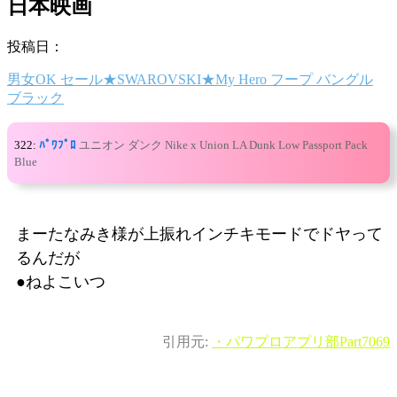
日本映画
投稿日：
男女OK セール★SWAROVSKI★My Hero フープ バングル
ブラック
322:
ﾊﾟﾜﾌﾟﾛ
ユニオン ダンク Nike x Union LA Dunk Low Passport Pack
Blue
まーたなみき様が上振れインチキモードでドヤって
るんだが
●ねよこいつ
引用元:
・パワプロアプリ部Part7069