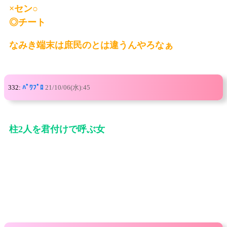
×セン○
◎チート
なみき端末は庶民のとは違うんやろなぁ
332:
ﾊﾟﾜﾌﾟﾛ
21/10/06(水):45
柱2人を君付けで呼ぶ女