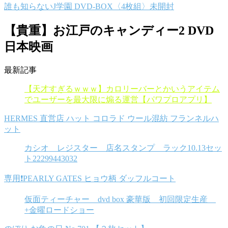
誰も知らないJ学園 DVD-BOX〈4枚組〉未開封
【貴重】お江戸のキャンディー2 DVD
日本映画
最新記事
【天才すぎるｗｗｗ】カロリーバーとかいうアイテム
でユーザーを最大限に煽る運営【パワプロアプリ】
HERMES 直営店 ハット コロラド ウール混紡 フランネルハ
ット
カシオ レジスター 店名スタンプ ラック10.13セッ
ト22299443032
専用❗️PEARLY GATES ヒョウ柄 ダッフルコート
仮面ティーチャー dvd box 豪華版 初回限定生産
+金曜ロードショー