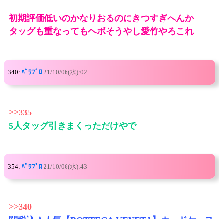
初期評価低いのかなりおるのにきつすぎへんか
タッグも重なってもヘボそうやし愛竹やろこれ
340:
ﾊﾟﾜﾌﾟﾛ
21/10/06(水):02
>>335
5人タッグ引きまくっただけやで
354:
ﾊﾟﾜﾌﾟﾛ
21/10/06(水):43
>>340