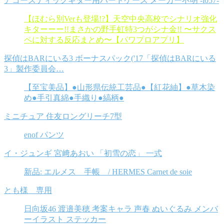
アコースティックギター用ハードケース メーカー不明 -i057-
【ほむら別Verも登場!?】天空中央高校でシナリオ強化
キターーー!!まさかの野手虹特3つがシナ金!! 〜サクス
ペに対する反応まとめ〜【パワプロアプリ】
探偵はBARにいる3 ボーナスパック('17「探偵はBARにいる
3」製作委員会…
【至宝美品】●山形県伝統工芸品●【紅花紬】●草木染
め●手引真綿●手織り●縞柄●
ミニチュア 住友ロングリーチ7型
enof パンツ
イ・ジュンギ 宮﨑あおい 「初雪の恋」 一式
新品: エルメス 手帳 / HERMES Carnet de soie
とも様 専用
日向坂46 渡邉美穂 考案キャラ 声春 ぬいぐるみ メンバ
ーイラスト ステッカー