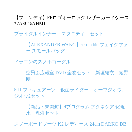
【フェンディ】FFロゴオーロック レザーカードケース
*7AS046AHM1
ブライダルインナー マタニティ セット
【ALEXANDER WANG】scrunchie フェイクファ
ー スモールバッグ
ドラゴンのスノボゴーグル
空飛ぶ広報室 DVD 全巻セット 新垣結衣 綾野
剛
S.H フィギュアーツ 仮面ライダー オーマジオウ、
ジオウ2セット
【新品・未開封】dプログラム アクネケア 化粧
水・乳液セット
スノーボードブーツ K2 レディース 24cm DARKO DB