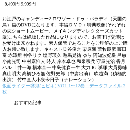
8,499円 9,999円
お江戸のキャンディー2 ロワゾー・ドゥ・パラディ（天国の
鳥）篇のDVDになります。本編ＤＶＤ＋特典映像(それぞれ
の恋ショートムービー、メイキングディレクターズカット
版)こちらは絶版した作品になりますので、お値下げ交渉は
お受け出来かねます。素人保管であることをご理解の上ご購
入お願い致します。キャスト染谷俊之 栗原類 荒牧慶彦 藤田
富 赤澤燈 神谷リク 塩野瑛久 遊馬晃祐 ゆら 阿知波妃皇 呂敏
小南光司 中村嘉惟人 時人 岸本卓也 和泉宗兵 守屋光治 香月
ハル 土井一海 橋本全一 中島健森一生 大力 IG 咲耶 大貫勇輔
真山明大 高橋ひろ無 佐野史郎（中庸出演） 吹越満（積極的
出演） 竹中直人小泉今日子（ナレーション）
仮面ライダー響鬼(ヒビキ) VOL.1〜12巻＋データファイル 2
枚
おすすめ記事