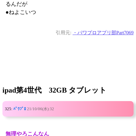
るんだが
●ねよこいつ
引用元:
・パワプロアプリ部Part7069
ipad第4世代 32GB タブレット
325:
ﾊﾟﾜﾌﾟﾛ
21/10/06(水):32
無理やろこんなん