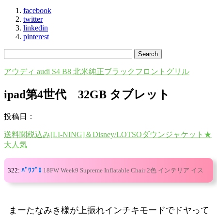
facebook
twitter
linkedin
pinterest
アウディ audi S4 B8 北米純正ブラックフロントグリル
ipad第4世代 32GB タブレット
投稿日：
送料関税込み[LI-NING]＆Disney/LOTSOダウンジャケット★
大人気
322:
ﾊﾟﾜﾌﾟﾛ
18FW Week9 Supreme Inflatable Chair 2色 インテリア イス
まーたなみき様が上振れインチキモードでドヤって