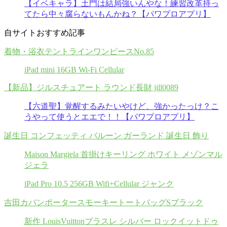
【イベキャラ】土門は結局強いんやな！練習改革持っ
てたら中々腐らないもんかね？【パワプロアプリ】
自サイトおすすめ記事
着物・浴衣テントラインワンピースNo.85
iPad mini 16GB Wi-Fi Cellular
【新品】ジルスチュアート ラウンド長財 jill0089
【六道聖】覚醒するみたいやけど、強かったっけ？こ
うやって使うとエエで！！【パワプロアプリ】
誕生日 コンフェッティ バルーン ガーランド 誕生日 飾り
Maison Margiela 首掛けキーリング ホワイト メゾンマル
ジェラ
iPad Pro 10.5 256GB Wifi+Cellular ジャンク
吉田カバンポータースモーキートートバッグSブラック
新作 LouisVuittonブラスレ シルバー ロックイットドゥ