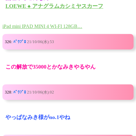
LOEWE ♠ アナグラムカシミヤスカーフ
iPad mini IPAD MINI 4 WI-FI 128GB…
326:
ﾊﾟﾜﾌﾟﾛ
21/10/06(水):53
この解放で35000とかなみきやるやん
328:
ﾊﾟﾜﾌﾟﾛ
21/10/06(水):02
やっぱなみき様がno.1やね