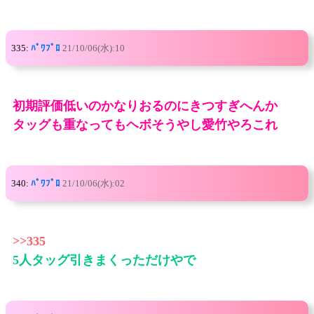
335:
ﾊﾟﾜﾌﾟﾛ
21/10/06(水):10
初期評価低いのかなりおるのにきつすぎへんか
タッグも重なってもヘボそうやし愛竹やろこれ
340:
ﾊﾟﾜﾌﾟﾛ
21/10/06(水):02
>>335
5人タッグ引きまくっただけやで