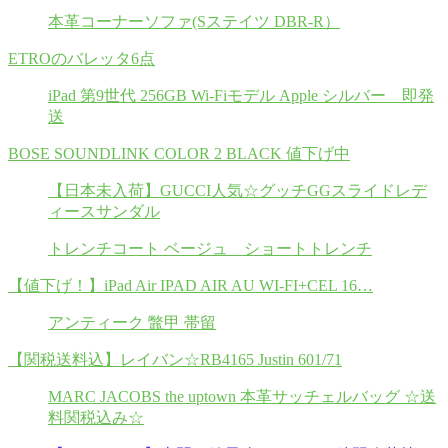
本革コーナーソファ(Sステイツ DBR-R）
ETROのバレッタ6点
iPad 第9世代 256GB Wi-Fiモデル Apple シルバー 即発
送
BOSE SOUNDLINK COLOR 2 BLACK 値下げ中
【日本未入荷】GUCCI人気☆グッチGGスライドレデ
ィースサンダル
トレンチコート ベージュ ショートトレンチ
【値下げ！】iPad Air IPAD AIR AU WI-FI+CEL 16…
アンティーク 鼈甲 帯留
【関税送料込】レイバン☆RB4165 Justin 601/71
MARC JACOBS the uptown 本革サッチェルバッグ ☆送
料関税込み☆