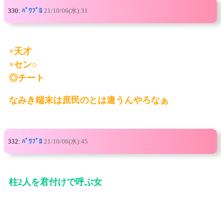
330:
ﾊﾟﾜﾌﾟﾛ
21/10/06(水):31
×天才
×セン○
◎チート
なみき端末は庶民のとは違うんやろなぁ
332:
ﾊﾟﾜﾌﾟﾛ
21/10/06(水):45
柱2人を君付けで呼ぶ女