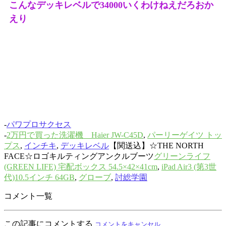
こんなデッキレベルで34000いくわけねえだろおか
えり
-
パワプロサクセス
-
2万円で買った洗濯機 Haier JW-C45D
,
パーリーゲイツ トッ
プス
,
インチキ
,
デッキレベル
【関送込】☆THE NORTH
FACE☆ロゴキルティングアンクルブーツ
グリーンライフ
(GREEN LIFE) 宅配ボックス 54.5×42×41cm
,
iPad Air3 (第3世
代)10.5インチ 64GB
,
グローブ
,
討総学園
コメント一覧
この記事にコメントする
コメントをキャンセル