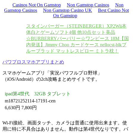
Casinos Not On Gamstop
Non Gamstop Casinos
Non
Gamstop Casinos
Non Gamstop Casino UK
Best Casino Not
On Gamstop
スタインバーガー（STEINBERGER）XP2
Wii本
体白とゲームソフト4個 他10点セット
美品
☆BURBERRYバーバリー☆ワンピース 18M
【国
内発送】Jimmy Choo カードケース nellocst-blk
ブ
ルーブラッド マットレスピロー ミトラ枕！
パワプロスマホアプリまとめ
スマホゲームアプリ「実況パワフルプロ野球」
（iOS/Android）の2ch攻略まとめサイトです。
ipad第4世代 32GB タブレット
m18721252114-17191-cen
6,630円 7,800円
Wi-Fi接続、画面タッチ、カメラは普通に使用出来ます。使
用に特に不具合はありません。動作は第4世代なりです。バ