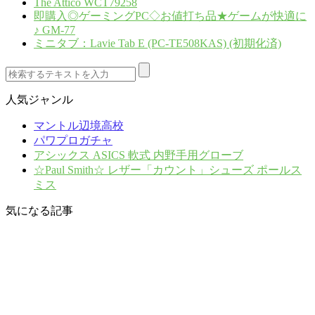
The Attico WCT79258
即購入◎ゲーミングPC◇お値打ち品★ゲームが快適に
♪ GM-77
ミニタブ：Lavie Tab E (PC-TE508KAS) (初期化済)
人気ジャンル
マントル辺境高校
パワプロガチャ
アシックス ASICS 軟式 内野手用グローブ
☆Paul Smith☆ レザー「カウント」シューズ ポールス
ミス
気になる記事