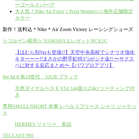
ーゴールドバーグ
大人気！Nike Air Force 1 Pixel Women's☆海外店舗限定
カラー
新作！送料込＊Nike＊Air Zoom Victory レーシングシューズ
☆コルゲン様用☆ YAMAHAエレガットNCX1C
【ほむら別Verも登場!?】天空中央高校でシナリオ強化
キターーー!!まさかの野手虹特3つがシナ金!! 〜サクス
ペに対する反応まとめ〜【パワプロアプリ】
fire hd 8 第10世代 32GB ブラック
天然ダイヤルース E VS2 144面 0.258ct ソーティング付
き
専用SMALL/SHORT 米軍 レベル 3 フリース シャツ ジャケッ
ト
HERMES ツイリー 美品
TECLAST P85