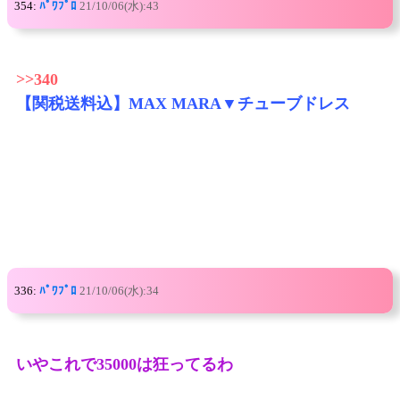
354:
ﾊﾟﾜﾌﾟﾛ
21/10/06(水):43
>>340
【関税送料込】MAX MARA▼チューブドレス
336:
ﾊﾟﾜﾌﾟﾛ
21/10/06(水):34
いやこれで35000は狂ってるわ