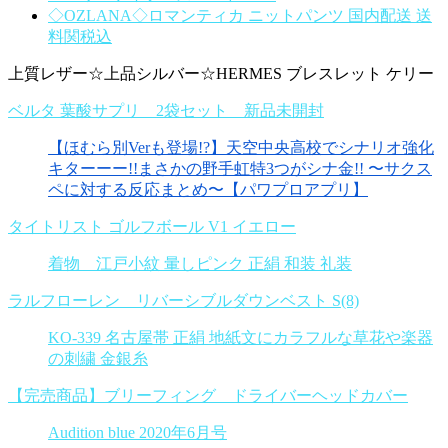
◇OZLANA◇ロマンティカ ニットパンツ 国内配送 送
料関税込
上質レザー☆上品シルバー☆HERMES ブレスレット ケリー
ベルタ 葉酸サプリ 2袋セット 新品未開封
【ほむら別Verも登場!?】天空中央高校でシナリオ強化
キターーー!!まさかの野手虹特3つがシナ金!! 〜サクス
ペに対する反応まとめ〜【パワプロアプリ】
タイトリスト ゴルフボール V1 イエロー
着物 江戸小紋 暈しピンク 正絹 和装 礼装
ラルフローレン リバーシブルダウンベスト S(8)
KO-339 名古屋帯 正絹 地紙文にカラフルな草花や楽器
の刺繍 金銀糸
【完売商品】ブリーフィング ドライバーヘッドカバー
Audition blue 2020年6月号