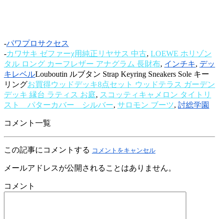
-
パワプロサクセス
-
カワサキ ゼファーχ用純正リヤサス 中古
,
LOEWE ホリゾン
タル ロング カーフレザー アナグラム 長財布
,
インチキ
,
デッ
キレベル
Louboutin ルブタン Strap Keyring Sneakers Sole キー
リング
お買得ウッドデッキ8点セット ウッドテラス ガーデン
デッキ 縁台 ラティス お庭
,
スコッティキャメロン タイトリ
スト パターカバー シルバー
,
サロモン ブーツ
,
討総学園
コメント一覧
この記事にコメントする
コメントをキャンセル
メールアドレスが公開されることはありません。
コメント