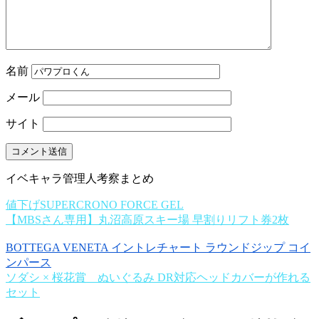
名前
メール
サイト
イベキャラ管理人考察まとめ
値下げSUPERCRONO FORCE GEL
【MBSさん専用】丸沼高原スキー場 早割りリフト券2枚
BOTTEGA VENETA イントレチャート ラウンドジップ コイ
ンパース
ソダシ × 桜花賞 ぬいぐるみ DR対応ヘッドカバーが作れる
セット