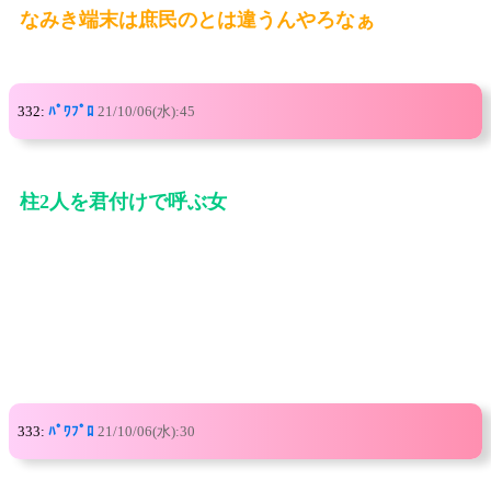
なみき端末は庶民のとは違うんやろなぁ
332:
ﾊﾟﾜﾌﾟﾛ
21/10/06(水):45
柱2人を君付けで呼ぶ女
333:
ﾊﾟﾜﾌﾟﾛ
21/10/06(水):30