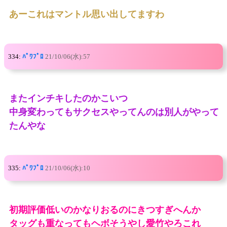
あーこれはマントル思い出してますわ
334:
ﾊﾟﾜﾌﾟﾛ
21/10/06(水):57
またインチキしたのかこいつ
中身変わってもサクセスやってんのは別人がやって
たんやな
335:
ﾊﾟﾜﾌﾟﾛ
21/10/06(水):10
初期評価低いのかなりおるのにきつすぎへんか
タッグも重なってもヘボそうやし愛竹やろこれ