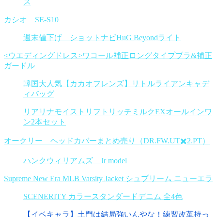
ス
カシオ SE-S10
週末値下げ ショットナビHuG Beyondライト
<ウエディングドレス>ワコール補正ロングタイプブラ&補正
ガードル
韓国大人気【カカオフレンズ】リトルライアンキャデ
ィバッグ
リアリナモイストリフトリッチミルクEXオールインワ
ン2本セット
オークリー ヘッドカバーまとめ売り（DR.FW.UT✖️2.PT）
ハンクウィリアムズ Jr model
Supreme New Era MLB Varsity Jacket シュプリーム ニューエラ
SCENERITY カラースタンダードデニム 全4色
【イベキャラ】土門は結局強いんやな！練習改革持っ