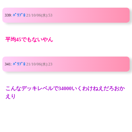
339:
ﾊﾟﾜﾌﾟﾛ
21/10/06(水):53
平均45でもないやん
341:
ﾊﾟﾜﾌﾟﾛ
21/10/06(水):23
こんなデッキレベルで34000いくわけねえだろおか
えり