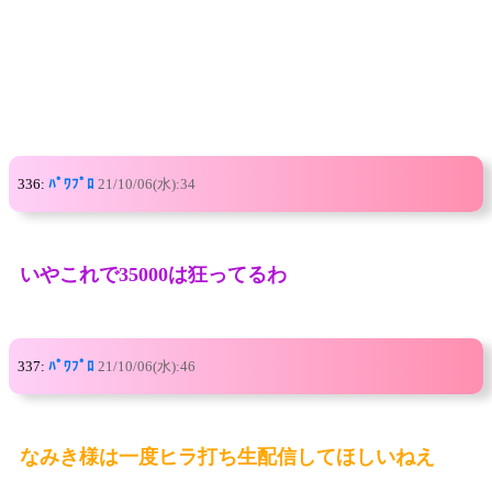
336:
ﾊﾟﾜﾌﾟﾛ
21/10/06(水):34
いやこれで35000は狂ってるわ
337:
ﾊﾟﾜﾌﾟﾛ
21/10/06(水):46
なみき様は一度ヒラ打ち生配信してほしいねえ