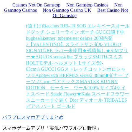
Casinos Not On Gamstop
Non Gamstop Casinos
Non
Gamstop Casinos
Non Gamstop Casino UK
Best Casino Not
On Gamstop
(値下げ)Bacchus BJB-1R SOB エレキベース
オール
ドグッチ シェリーライン ポーチ GUCCI
値下中
hughes&kettner; tubemeister deluxe 20
国内発
♪【VALENTINO】スライドサンダル VLOGO
SIGNATURE ラバー
未使用★残債無し★SIMフリ
ー★AQUOS sense4 lite ブラック
SMITH/スミス
HOLTモデル ヘルメット Lサイズ/59-
63cm
☆GUCCI GGストレッチコットンポロシャ
ツ☆
Applewatch HERMES series2 38mm
■ダナー ブ
ーツ 27.5cm ゴアテックス
MASTER BUNNY
EDITION セーター ウール100% サイズ4
ケイ
トスペード Spade Flower★Kaia スペードフラワー
スニーカー
すぐ届く Dior ディオール TRIBALES
ピアス ハート ゴールド
パワプロスマホアプリまとめ
スマホゲームアプリ「実況パワフルプロ野球」