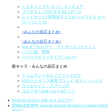
ミニチャンプス ロッシ フィギュア
ブリヂストンTOUR B XS 3ダース
レッドカード×富岡佳子コラボ ハイライズ セー
ラーパンツ 23
↑みんなの反応まとめ↑
↑みんなの反応まとめ↑
sisii ダブルレザー ライダースジャケット
ハイビ様 専用
パーリーゲイツアイアンカバー
新キャラ・みんなの反応まとめ
クリムヴィータナノリフトマスク
HALO イギリス家具ブランド ボストンバッグ
ヴァルケイン スプーン①
ゴルフボール&ベルト&ティー
BOSS KATANA-AIR ボス 刀エアー
関税&送料無料 Supreme Portrait Hooded Sweatshirt AW20
Week1