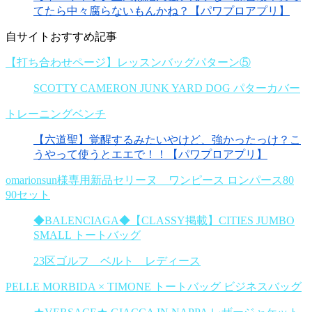
てたら中々腐らないもんかね？【パワプロアプリ】
自サイトおすすめ記事
【打ち合わせページ】レッスンバッグパターン⑤
SCOTTY CAMERON JUNK YARD DOG パターカバー
トレーニングベンチ
【六道聖】覚醒するみたいやけど、強かったっけ？こ
うやって使うとエエで！！【パワプロアプリ】
omarionsun様専用新品セリーヌ ワンピース ロンパース80
90セット
◆BALENCIAGA◆【CLASSY掲載】CITIES JUMBO
SMALL トートバッグ
23区ゴルフ ベルト レディース
PELLE MORBIDA × TIMONE トートバッグ ビジネスバッグ