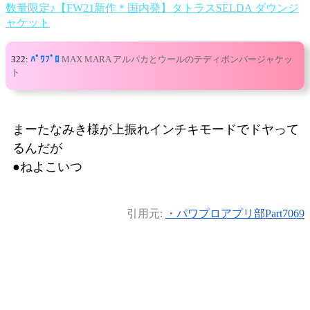
数量限定♪【FW21新作＊国内発】タトラスSELDA ダウンジ
ャケット
322:
ﾊﾟﾜﾌﾟﾛ
MAX MARA アルパカとウールのテディボンバージャケッ
ト
まーたなみき様が上振れインチキモードでドヤって
るんだが
●ねよこいつ
引用元:
・パワプロアプリ部Part7069