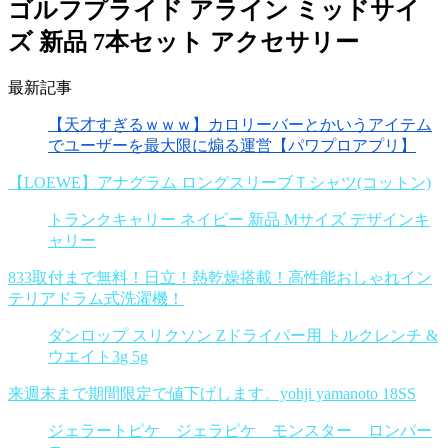
ゴルフプライド アライン ミッドサイ
ズ 新品 7本セット アクセサリー
最新記事
【天才すぎるｗｗｗ】カロリーバーとかいうアイテム
でユーザーを最大限に煽る運営【パワプロアプリ】
【LOEWE】アナグラム ロングスリーブＴシャツ(コットン)
トランクキャリー ネイビー 新品 Mサイズ デザインキ
ャリー
833取付まで無料！日立！熱乾燥搭載！高性能おしゃれイン
テリアドラム式洗濯機！
ダンロップ スリクソン Zドライバー用 トルクレンチ &
ウエイト3g 5g
来週末まで期間限定で値下げします。yohji yamanoto 18SS
ジェラートピケ ジェラピケ モンスター ロンパー