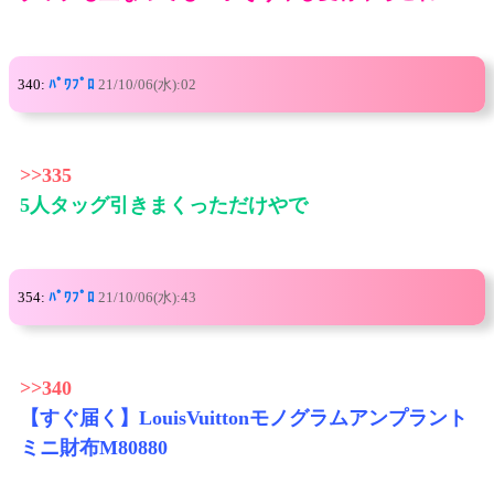
340:
ﾊﾟﾜﾌﾟﾛ
21/10/06(水):02
>>335
5人タッグ引きまくっただけやで
354:
ﾊﾟﾜﾌﾟﾛ
21/10/06(水):43
>>340
【すぐ届く】LouisVuittonモノグラムアンプラント
ミニ財布M80880