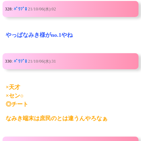
328:
ﾊﾟﾜﾌﾟﾛ
21/10/06(水):02
やっぱなみき様がno.1やね
330:
ﾊﾟﾜﾌﾟﾛ
21/10/06(水):31
×天才
×セン○
◎チート
なみき端末は庶民のとは違うんやろなぁ