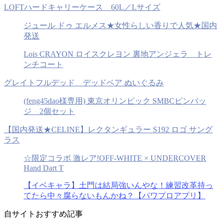
LOFTハードキャリーケース 60L／Lサイズ
ジュール ドゥ エルメス★女性らしい香りで人気★国内
発送
Lois CRAYON ロイスクレヨン 裏地アンジェラ トレ
ンチコート
グレイトフルデッド デッドベア ぬいぐるみ
(feng45dao様専用) 東京オリンピック SMBCピンバッ
ジ 2個セット
【国内発送★CELINE】レクタンギュラー S192 ロゴ サング
ラス
☆限定コラボ 激レア!OFF-WHITE × UNDERCOVER
Hand Dart T
【イベキャラ】土門は結局強いんやな！練習改革持っ
てたら中々腐らないもんかね？【パワプロアプリ】
自サイトおすすめ記事