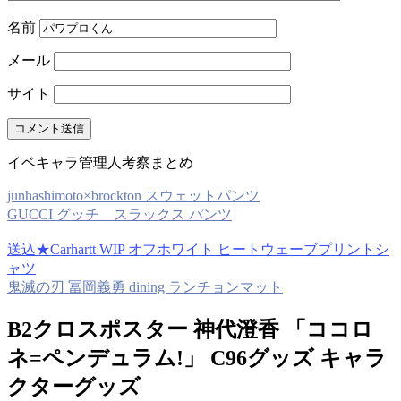
名前
メール
サイト
イベキャラ管理人考察まとめ
junhashimoto×brockton スウェットパンツ
GUCCI グッチ スラックス パンツ
送込★Carhartt WIP オフホワイト ヒートウェーブプリントシ
ャツ
鬼滅の刃 冨岡義勇 dining ランチョンマット
B2クロスポスター 神代澄香 「ココロ
ネ=ペンデュラム!」 C96グッズ キャラ
クターグッズ