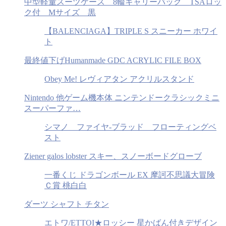
中型軽量スーツケース 8輪キャリーバッグ TSAロッ
ク付 Mサイズ 黒
【BALENCIAGA】TRIPLE S スニーカー ホワイ
ト
最終値下げHumanmade GDC ACRYLIC FILE BOX
Obey Me! レヴィアタン アクリルスタンド
Nintendo 他ゲーム機本体 ニンテンドークラシックミニ
スーパーファ…
シマノ ファイヤ-ブラッド フローティングベ
スト
Ziener galos lobster スキー、スノーボードグローブ
一番くじ ドラゴンボール EX 摩訶不思議大冒険
Ｃ賞 桃白白
ダーツ シャフト チタン
エトワ/ETTOI★ロッシー 星かばん付きデザイン