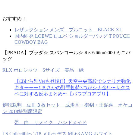
おすすめ！
レザレクション メンズ プルニット BLACK XL
国内即発 LOEWE ロエベ ショルダーバッグ T POUCH
COWBOY BAG
【PRADA】プラダ☆ スパンコール☆ Re-Edition2000 ミニバ
ッグ
RLX ポロシャツ Sサイズ 美品 緑
【ほむら別Verも登場!?】天空中央高校でシナリオ強化
キターーー!!まさかの野手虹特3つがシナ金!! 〜サクス
ペに対する反応まとめ〜【パワプロアプリ】
逆転裁判 豆皿３枚セット 成歩堂・御剣・王泥喜 オケコ
ン 2018特別席限定
帯 白 リメイク ハンドメイド
LS Collectibles 1/18 メルセデス ML63 AMG ホワイト