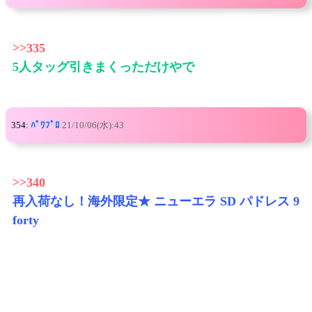
>>335
5人タッグ引きまくっただけやで
354:
ﾊﾟﾜﾌﾟﾛ
21/10/06(水):43
>>340
再入荷なし！海外限定★ ニューエラ SD パドレス 9
forty