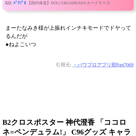
322:
ﾊﾟﾜﾌﾟﾛ
【国内発送】DOLCE&GABBANA カードケース
まーたなみき様が上振れインチキモードでドヤって
るんだが
●ねよこいつ
引用元:
・パワプロアプリ部Part7069
B2クロスポスター 神代澄香 「ココロ
ネ=ペンデュラム!」 C96グッズ キャラ