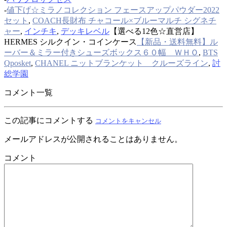
-
値下げ☆ミラノコレクション フェースアップパウダー2022
セット
,
COACH長財布 チャコール×ブルーマルチ シグネチ
ャー
,
インチキ
,
デッキレベル
【選べる12色☆直営店】
HERMES シルクイン・コインケース
【新品・送料無料】ル
ーバー＆ミラー付きシューズボックス６０幅 ＷＨＯ
,
BTS
Qposket
,
CHANEL ニットブランケット クルーズライン
,
討
総学園
コメント一覧
この記事にコメントする
コメントをキャンセル
メールアドレスが公開されることはありません。
コメント