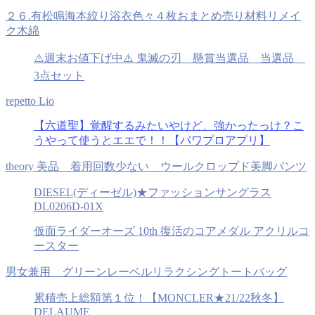
２６.有松鳴海本絞り浴衣色々４枚おまとめ売り材料リメイ
ク木綿
⚠️週末お値下げ中⚠️ 鬼滅の刃 懸賞当選品 当選品
3点セット
repetto Lio
【六道聖】覚醒するみたいやけど、強かったっけ？こ
うやって使うとエエで！！【パワプロアプリ】
theory 美品 着用回数少ない ウールクロップド美脚パンツ
DIESEL(ディーゼル)★ファッションサングラス
DL0206D-01X
仮面ライダーオーズ 10th 復活のコアメダル アクリルコ
ースター
男女兼用 グリーンレーベルリラクシングトートバッグ
累積売上総額第１位！【MONCLER★21/22秋冬】
DELAUME