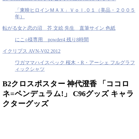
「東映ヒロインＭＡＸ」Ｖｏｌ.０１（美品・２００５
年）
転がる女と恋の沼 芥 文絵 先生 直筆サイン 色紙
にこ○様専用 powder4 残り8時間
イクリプス AVN-V02 2012
ワガママハイスペック 桜木・R・アーシェ フルグラフ
ィックシャツ
B2クロスポスター 神代澄香 「ココロ
ネ=ペンデュラム!」 C96グッズ キャラ
クターグッズ