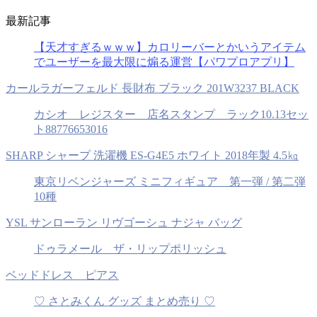
最新記事
【天才すぎるｗｗｗ】カロリーバーとかいうアイテム
でユーザーを最大限に煽る運営【パワプロアプリ】
カールラガーフェルド 長財布 ブラック 201W3237 BLACK
カシオ レジスター 店名スタンプ ラック10.13セッ
ト88776653016
SHARP シャープ 洗濯機 ES-G4E5 ホワイト 2018年製 4.5㎏
東京リベンジャーズ ミニフィギュア 第一弾 / 第二弾
10種
YSL サンローラン リヴゴーシュ ナジャ バッグ
ドゥラメール ザ・リップポリッシュ
ベッドドレス ピアス
♡ さとみくん グッズ まとめ売り ♡