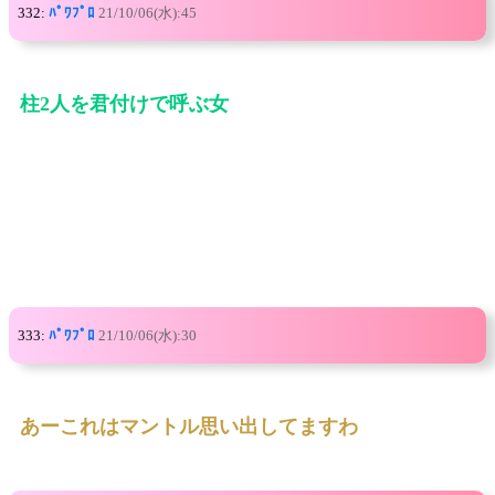
332:
ﾊﾟﾜﾌﾟﾛ
21/10/06(水):45
柱2人を君付けで呼ぶ女
333:
ﾊﾟﾜﾌﾟﾛ
21/10/06(水):30
あーこれはマントル思い出してますわ