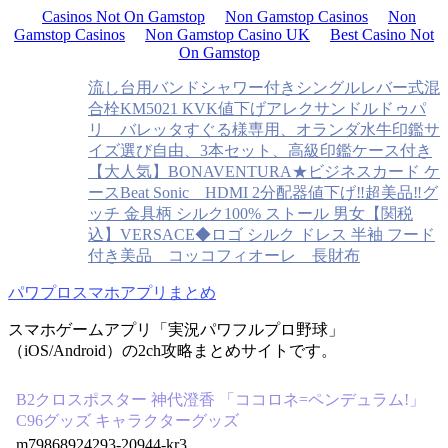
Casinos Not On Gamstop
Non Gamstop Casinos
Non
Gamstop Casinos
Non Gamstop Casino UK
Best Casino Not
On Gamstop
流し台用バンドシャワー付きシングルレバー式混
合栓KM5021 KVK
値下げアレクサンドルドゥパ
リ バレッタ
すぐる様専用、オランダ水牛印鑑サ
イズ選び自由、3本セット、高級印鑑ケース付き
【大人気】BONAVENTURA★ビジネスカード ケ
ース
Beat Sonic HDMI 2分配器
値下げ‼️超美品‼️グ
ッチ 金具柄 シルク100% ストール 男女
【関税
込】VERSACE◆ロゴ シルク ドレス 半袖 フード
付き
美品 コッコフィオーレ 長財布
パワプロスマホアプリまとめ
スマホゲームアプリ「実況パワフルプロ野球」
（iOS/Android）の2ch攻略まとめサイトです。
B2クロスポスター 神代澄香 「ココロネ=ペンデュラム!」
C96グッズ キャラクターグッズ
m79868924293-20944-kr3