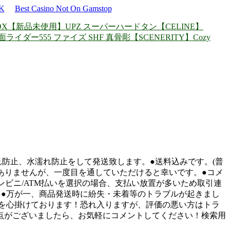
UK
Best Casino Not On Gamstop
OX
【新品未使用】UPZ スーパーハードタン
【CELINE】
面ライダー555 ファイズ SHF 真骨彫
【SCENERITY】Cozy
折れ防止、水濡れ防止をして発送致します。●送料込みです。(普
ありませんが、一度目を通していただけると幸いです。●コメ
ビニ/ATM払いを選択の場合、支払い放置が多いため取引連
●万が一、商品発送時に紛失・未着等のトラブルが起きまし
を心掛けております！恐れ入りますが、評価の悪い方はトラ
点がございましたら、お気軽にコメントしてください！検索用