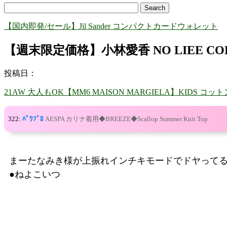
【国内即発/セール】Jil Sander コンパクトカードウォレット
【週末限定価格】小林愛香 NO LIEE C
投稿日：
21AW 大人もOK【MM6 MAISON MARGIELA】KIDS コ
322:
ﾊﾟﾜﾌﾟﾛ
AESPA カリナ着用◆BREEZE◆Scallop Summer Knit Top
まーたなみき様が上振れインチキモードでドヤって
●ねよこいつ