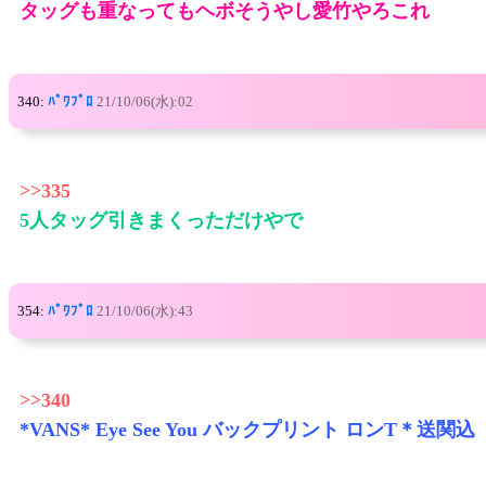
タッグも重なってもヘボそうやし愛竹やろこれ
340:
ﾊﾟﾜﾌﾟﾛ
21/10/06(水):02
>>335
5人タッグ引きまくっただけやで
354:
ﾊﾟﾜﾌﾟﾛ
21/10/06(水):43
>>340
*VANS* Eye See You バックプリント ロンT＊送関込