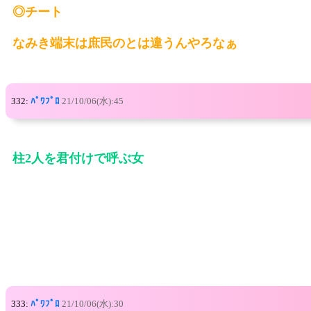
◎チート
なみき端末は庶民のとは違うんやろなぁ
332:
ﾊﾟﾜﾌﾟﾛ
21/10/06(水):45
柱2人を君付けで呼ぶ女
333:
ﾊﾟﾜﾌﾟﾛ
21/10/06(水):30