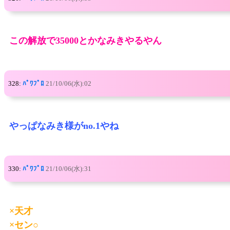
この解放で35000とかなみきやるやん
328:
ﾊﾟﾜﾌﾟﾛ
21/10/06(水):02
やっぱなみき様がno.1やね
330:
ﾊﾟﾜﾌﾟﾛ
21/10/06(水):31
×天才
×セン○