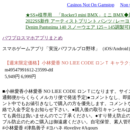
Casinos Not On Gamstop
Non 
★SS⭐︎様専用 「Rocker3 mini BMX」ミニ BMX
◆
2022SS新作 アーティストプリント パンツ / レー
Denim Pants
nima 140 スノーウエア 125～145調
パワプロスマホアプリまとめ
スマホゲームアプリ「実況パワフルプロ野球」（iOS/Androi
【週末限定価格】小林愛香 NO LIEE CODE ロンＴ キャラ
m49547991612-23599-dtI
5,949円 6,999円
■小林愛香小林愛香 NO LIEE CODE ロンＴになりま
通郵便からくらくメルカリ便で発送予定)●コメントなし、即
ント中でもお値引きなしで購入の方を優先します。コメントな
絡で入金予定をお知らせ下さい。●購入後の取引キャンセル
ても責任は負いませんのでご了承ください。●すり替え防止
ブル防止のためご購入は御遠慮ください。自宅保管、素人管
#小林愛香 #津島善子 #ヨハネ #lovelive #Aqours