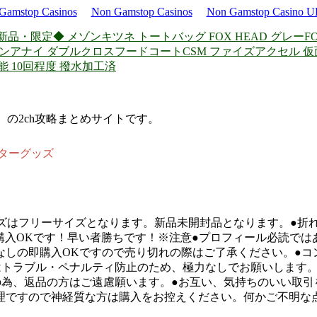
Gamstop Casinos
Non Gamstop Casinos
Non Gamstop Casino 
新品・限定◆ メゾンキツネ トートバッグ FOX HEAD グレーF
ヨン
アナイ ダブルクロスフードコート
CSM ファイズアクセル 仮
製可能 10回程度 撥水加工済
d）の2ch攻略まとめサイトです。
クターグッズ
す。サイズはフリーサイズとなります。新品未開封品となります。●
購入OKです！早い者勝ちです！※注意●プロフィール必読では
しの即購入OKですので売り切れの際はご了承ください。●コン
はトラブル・ペナルティ防止のため、極力なしでお願いします。
の為、返品の方はご遠慮願います。●お互い、気持ちのいい取引
理ですので神経質な方は購入をお控えください。何かご不明な