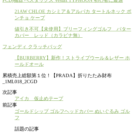
PCDj機器 べスタックス Vestax TYPHOON 初心者に最適
21AW CHLOE カシミア＆アルパカ タートルネック ポ
ンチョ ケープ
値引き不可【未使用】ブリーフィングゴルフ パター
カバー レッド（カラビナ無）
フェンディ クラッチバッグ
【BURBERRY】新作！ストライプウール＆レザー ホ
ールドオール
累積売上総額第１位！【PRADA】折りたたみ財布
_1ML018_2CGD
次記事
アイカ 仮止めテープ
前記事
ゴールドシップ ゴルフヘッドカバー ぬいぐるみ ゴル
フ
話題の記事