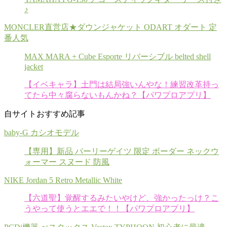
♪
MONCLER直営店★ダウンジャケット ODART オダート 定
番人気
MAX MARA + Cube Esporte リバーシブル belted shell
jacket
【イベキャラ】土門は結局強いんやな！練習改革持っ
てたら中々腐らないもんかね？【パワプロアプリ】
自サイトおすすめ記事
baby-G カシオモデル
【専用】新品 パーリーゲイツ 限定 ボーダー ネックウ
ォーマー スヌード 防風
NIKE Jordan 5 Retro Metallic White
【六道聖】覚醒するみたいやけど、強かったっけ？こ
うやって使うとエエで！！【パワプロアプリ】