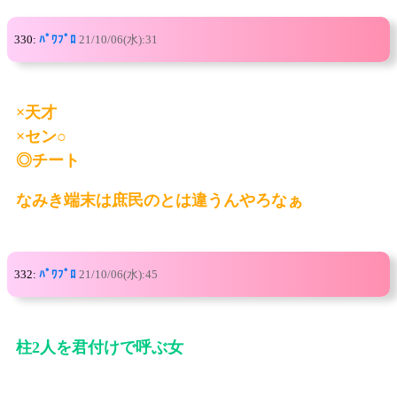
330:
ﾊﾟﾜﾌﾟﾛ
21/10/06(水):31
×天才
×セン○
◎チート
なみき端末は庶民のとは違うんやろなぁ
332:
ﾊﾟﾜﾌﾟﾛ
21/10/06(水):45
柱2人を君付けで呼ぶ女