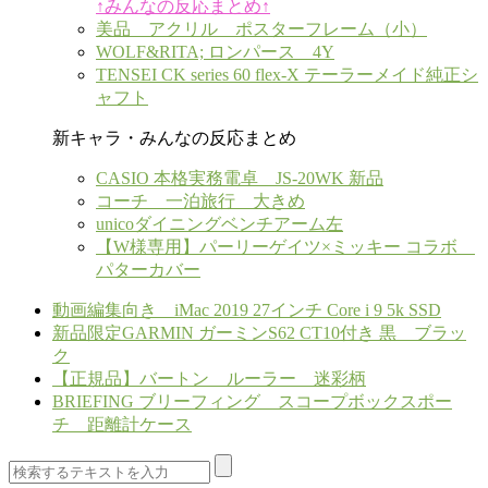
↑みんなの反応まとめ↑
美品 アクリル ポスターフレーム（小）
WOLF&RITA; ロンパース 4Y
TENSEI CK series 60 flex-X テーラーメイド純正シ
ャフト
新キャラ・みんなの反応まとめ
CASIO 本格実務電卓 JS-20WK 新品
コーチ 一泊旅行 大きめ
unicoダイニングベンチアーム左
【W様専用】パーリーゲイツ×ミッキー コラボ
パターカバー
動画編集向き iMac 2019 27インチ Core i 9 5k SSD
新品限定GARMIN ガーミンS62 CT10付き 黒 ブラッ
ク
【正規品】バートン ルーラー 迷彩柄
BRIEFING ブリーフィング スコープボックスポー
チ 距離計ケース