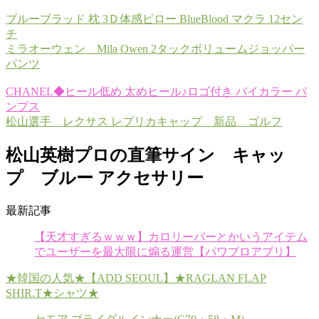
ブルーブラッド 枕 3Ｄ体感ピロー BlueBlood マクラ 12セン
チ
ミラオーウェン Mila Owen 2タックボリュームジョッパー
パンツ
CHANEL◆ヒール低め 太めヒール♪ロゴ付き バイカラー パ
ンプス
松山選手 レクサス レプリカキャップ 新品 ゴルフ
松山英樹プロの直筆サイン キャッ
プ ブルー アクセサリー
最新記事
【天才すぎるｗｗｗ】カロリーバーとかいうアイテム
でユーザーを最大限に煽る運営【パワプロアプリ】
★韓国の人気★【ADD SEOUL】★RAGLAN FLAP
SHIR.T★シャツ★