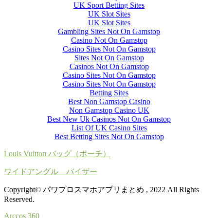
UK Sport Betting Sites
UK Slot Sites
UK Slot Sites
Gambling Sites Not On Gamstop
Casino Not On Gamstop
Casino Sites Not On Gamstop
Sites Not On Gamstop
Casinos Not On Gamstop
Casino Sites Not On Gamstop
Casino Sites Not On Gamstop
Betting Sites
Best Non Gamstop Casino
Non Gamstop Casino UK
Best New Uk Casinos Not On Gamstop
List Of UK Casino Sites
Best Betting Sites Not On Gamstop
Louis Vuitton バッグ（ポーチ）
ワイドアングル バイザー
Copyright© パワプロスマホアプリまとめ , 2022 All Rights
Reserved.
Arccos 360