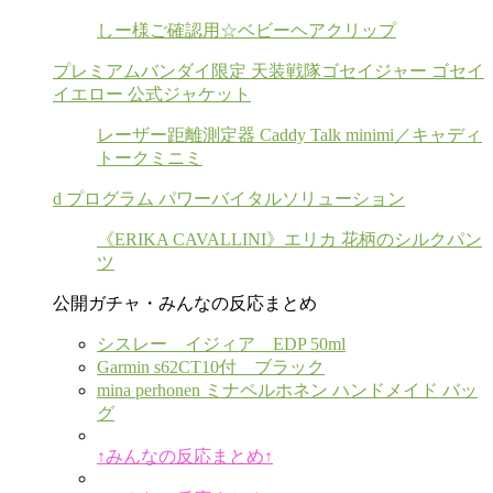
しー様ご確認用☆ベビーヘアクリップ
プレミアムバンダイ限定 天装戦隊ゴセイジャー ゴセイ
イエロー 公式ジャケット
レーザー距離測定器 Caddy Talk minimi／キャディ
トークミニミ
d プログラム パワーバイタルソリューション
《ERIKA CAVALLINI》エリカ 花柄のシルクパン
ツ
公開ガチャ・みんなの反応まとめ
シスレー イジィア EDP 50ml
Garmin s62CT10付 ブラック
mina perhonen ミナペルホネン ハンドメイド バッ
グ
↑みんなの反応まとめ↑