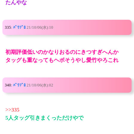
たんやな
335:
ﾊﾟﾜﾌﾟﾛ
21/10/06(水):10
初期評価低いのかなりおるのにきつすぎへんか
タッグも重なってもヘボそうやし愛竹やろこれ
340:
ﾊﾟﾜﾌﾟﾛ
21/10/06(水):02
>>335
5人タッグ引きまくっただけやで