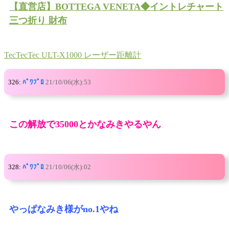
【直営店】BOTTEGA VENETA◆イントレチャート
三つ折り 財布
TecTecTec ULT-X1000 レーザー距離計
326:
ﾊﾟﾜﾌﾟﾛ
21/10/06(水):53
この解放で35000とかなみきやるやん
328:
ﾊﾟﾜﾌﾟﾛ
21/10/06(水):02
やっぱなみき様がno.1やね