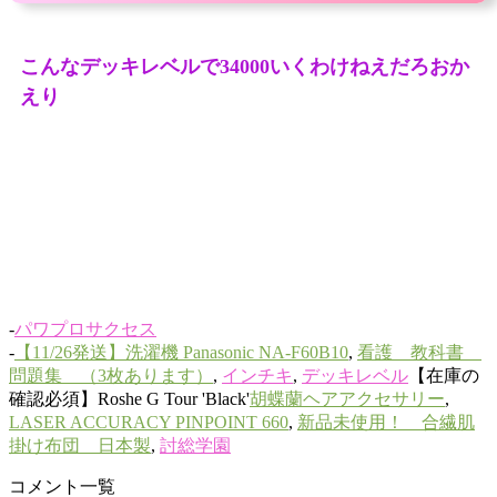
こんなデッキレベルで34000いくわけねえだろおか
えり
-
パワプロサクセス
-
【11/26発送】洗濯機 Panasonic NA-F60B10
,
看護 教科書
問題集 （3枚あります）
,
インチキ
,
デッキレベル
【在庫の
確認必須】Roshe G Tour 'Black'
胡蝶蘭ヘアアクセサリー
,
LASER ACCURACY PINPOINT 660
,
新品未使用！ 合繊肌
掛け布団 日本製
,
討総学園
コメント一覧