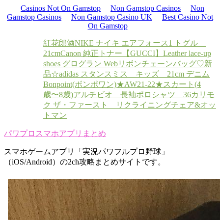
Casinos Not On Gamstop
Non Gamstop Casinos
Non
Gamstop Casinos
Non Gamstop Casino UK
Best Casino Not
On Gamstop
紅花郎酒
NIKE ナイキ エアフォース1 トグル
21cm
Canon 純正トナー
【GUCCI】Leather lace-up
shoes グログラン Webリボン
チェーンバッグ♡
新
品☆adidas スタンスミス キッズ 21cm デニム
Bonpoint(ボンポワン)★AW21-22★スカート(4
歳〜8歳)
アルチビオ 長袖ポロシャツ 36
カリモ
ク ザ・ファースト リクライニングチェア&オッ
トマン
パワプロスマホアプリまとめ
スマホゲームアプリ「実況パワフルプロ野球」
（iOS/Android）の2ch攻略まとめサイトです。