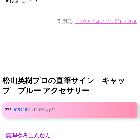
●ねよこいつ
引用元:
・パワプロアプリ部Part7069
松山英樹プロの直筆サイン キャッ
プ ブルー アクセサリー
325:
ﾊﾟﾜﾌﾟﾛ
21/10/06(水):32
無理やろこんなん