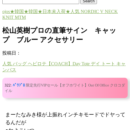
ojos★韓国★韓国★日本未入荷★人気 NORDIC V NECK
KNIT MTM
松山英樹プロの直筆サイン キャッ
プ ブルー アクセサリー
投稿日：
人気 バッグ ヘビロテ【COACH】Day Tote デイ トート キャ
ンバス
322:
ﾊﾟﾜﾌﾟﾛ
限定先行VIPセール【オフホワイト】Out Of Office クロコダ
イル
まーたなみき様が上振れインチキモードでドヤって
るんだが