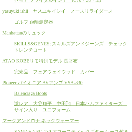
セモア ブライダルインナー(C70・58・M)
yasuyuki ishii ヤスユキイシイ ノースリライダース
ゴルフ 距離測定器
Manhattanのリュック
SKILLS&GENES; スキルズアンドジーンズ チェック
トレンチコート
ATAO KOBEリモ特別モデル 長財布
完売品 フェアウェイウッド カバー
Pioneer パイオニア AVアンプ VSA-830
Balenciaga Boots
激レア 大谷翔平 中田翔 日本ハムファイターズ
サイン入り ユニフォーム
マークアンドロナ ネックウォーマー
YAMAHA FG-130 アコースティックギター ケース付き