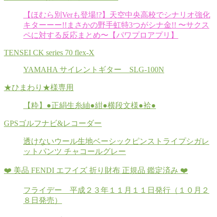
【ほむら別Verも登場!?】天空中央高校でシナリオ強化
キターーー!!まさかの野手虹特3つがシナ金!! 〜サクス
ペに対する反応まとめ〜【パワプロアプリ】
TENSEI CK series 70 flex-X
YAMAHA サイレントギター SLG-100N
★ひまわり★様専用
【粋】●正絹生糸紬●紺●横段文様●袷●
GPSゴルフナビ&レコーダー
透けないウール生地ベーシックピンストライプシガレ
ットパンツ チャコールグレー
❤️ 美品 FENDI エフイズ 折り財布 正規品 鑑定済み ❤️
フライデー 平成２３年１１月１１日発行（１０月２
８日発売）