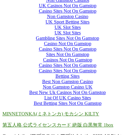
Non Gamstop Casinos
UK Casinos Not On Gamstop
Casino Sites Not On Gamstop
Non Gamstop Casino
UK Sport Betting Sites
UK Slot Sites
UK Slot Sites
Gambling Sites Not On Gamstop
Casino Not On Gamstop
Casino Sites Not On Gamstop
Sites Not On Gamstop
Casinos Not On Gamstop
Casino Sites Not On Gamstop
Casino Sites Not On Gamstop
Betting Sites
Best Non Gamstop Casino
Non Gamstop Casino UK
Best New Uk Casinos Not On Gamstop
List Of UK Casino Sites
Best Betting Sites Not On Gamstop
MINNETONKA(ミネトンカ) モカシン KILTY
第五人格 公式ライセンスカード 絶版 白黒無常 1box