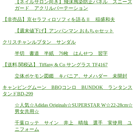
【ネイルサロン向き】飛沫感染防止パネル スニーズ
ガード アクリルパーテーション
【非売品】京セラフィロソフィを語るⅡ 稲盛和夫
【週末値下げ】アンパンマン おもちゃセット
クリスチャンルプタン サンダル
半切 書道 半紙 79枚 はんせつ 習字
【送料,関税込】 Tiffany & Co サングラス TF4167
立体ポケモン図鑑 キバニア、サメハダー 未開封
キャンピングムーン BBQコンロ BUNDOK ランタンス
タンドBD-299
☆人気☆Adidas Originals☆SUPERSTAR W☆22-28cm☆
男女共用☆
千葉ロッテ サイン 井上 晴哉 選手 実使用 ユ
ニフォーム