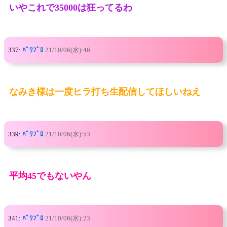
いやこれで35000は狂ってるわ
337:
ﾊﾟﾜﾌﾟﾛ
21/10/06(水):46
なみき様は一度ヒラ打ち生配信してほしいねえ
339:
ﾊﾟﾜﾌﾟﾛ
21/10/06(水):53
平均45でもないやん
341:
ﾊﾟﾜﾌﾟﾛ
21/10/06(水):23