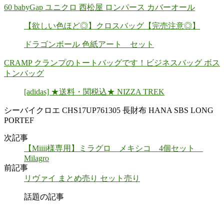
60 babyGap ユニクロ 西松屋 ロンパース カバーオール
【欲しい色ほど◎】クロスバッグ【完売注意◎】
ドラゴンボール 色紙アート セット
CRAMP クランプのトートバッグです！ビジネスバッグ ボス
トンバッグ
[adidas] ★送料・関税込★ NIZZA TREK
シーバイクロエ CHS17UP761305 長財布 HANA SBS LONG
PORTEF
次記事
【Miiii様専用】ミラグロ メキシコ 4個セット
Milagro
前記事
リヴァイ まとめ売り セット売り
話題の記事