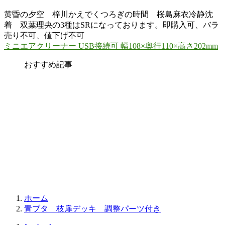
黄昏の夕空 梓川かえでくつろぎの時間 桜島麻衣冷静沈
着 双葉理央の3種はSRになっております。即購入可、バラ
売り不可、値下げ不可
ミニエアクリーナー USB接続可 幅108×奥行110×高さ202mm
おすすめ記事
ホーム
青ブタ 枝扉デッキ 調整パーツ付き