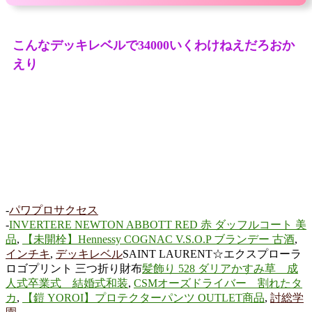
こんなデッキレベルで34000いくわけねえだろおか
えり
-
パワプロサクセス
-
INVERTERE NEWTON ABBOTT RED 赤 ダッフルコート 美
品
,
【未開栓】Hennessy COGNAC V.S.O.P ブランデー 古酒
,
インチキ
,
デッキレベル
SAINT LAURENT☆エクスプローラ
ロゴプリント 三つ折り財布
髪飾り 528 ダリアかすみ草 成
人式卒業式 結婚式和装
,
CSMオーズドライバー 割れたタ
カ
,
【鎧 YOROI】プロテクターパンツ OUTLET商品
,
討総学