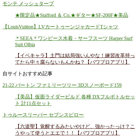
モンテ メッシュタープ
★限定品★Stafford ＆ Co.★ギター★SF-200F★美品
【LouisVuitton】LVカートゥーンジャカードTシャツ
＊SEEA＊ワンピース水着・サーフスーツ Harper Surf
Suit Olbia
【イベキャラ】土門は結局強いんやな！練習改革持っ
てたら中々腐らないもんかね？【パワプロアプリ】
自サイトおすすめ記事
21-22 バートン ファミリーツリー 3Dスノーボード159
【美品】仮面ライダービルド 各種 DXフルボトルセッ
ト 計11点セット
トゥルースリーパー セプンスピロー
【六道聖】覚醒するみたいやけど、強かったっけ？こ
うやって使うとエエで！！【パワプロアプリ】