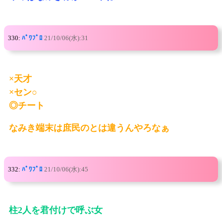
330:
ﾊﾟﾜﾌﾟﾛ
21/10/06(水):31
×天才
×セン○
◎チート
なみき端末は庶民のとは違うんやろなぁ
332:
ﾊﾟﾜﾌﾟﾛ
21/10/06(水):45
柱2人を君付けで呼ぶ女