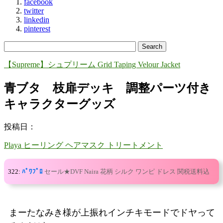
facebook
twitter
linkedin
pinterest
【Supreme】シュプリーム Grid Taping Velour Jacket
青ブタ 枝扉デッキ 調整パーツ付き
キャラクターグッズ
投稿日：
Playa ヒーリング ヘアマスク トリートメント
322:
ﾊﾟﾜﾌﾟﾛ
セール★DVF Naira 花柄 シルク ワンピ ドレス 関税送料込
まーたなみき様が上振れインチキモードでドヤって