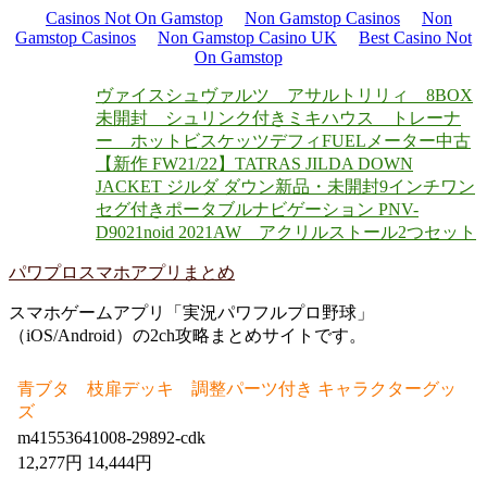
Casinos Not On Gamstop
Non Gamstop Casinos
Non
Gamstop Casinos
Non Gamstop Casino UK
Best Casino Not
On Gamstop
ヴァイスシュヴァルツ アサルトリリィ 8BOX
未開封 シュリンク付き
ミキハウス トレーナ
ー ホットビスケッツ
デフィFUELメーター中古
【新作 FW21/22】TATRAS JILDA DOWN
JACKET ジルダ ダウン
新品・未開封9インチワン
セグ付きポータブルナビゲーション PNV-
D9021
noid 2021AW アクリルストール2つセット
パワプロスマホアプリまとめ
スマホゲームアプリ「実況パワフルプロ野球」
（iOS/Android）の2ch攻略まとめサイトです。
青ブタ 枝扉デッキ 調整パーツ付き キャラクターグッ
ズ
m41553641008-29892-cdk
12,277円 14,444円