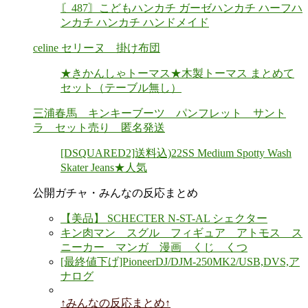
〘487〙こどもハンカチ ガーゼハンカチ ハーフハ
ンカチ ハンカチ ハンドメイド
celine セリーヌ 掛け布団
★きかんしゃトーマス★木製トーマス まとめて
セット（テーブル無し）
三浦春馬 キンキーブーツ パンフレット サント
ラ セット売り 匿名発送
[DSQUARED2]送料込)22SS Medium Spotty Wash
Skater Jeans★人気
公開ガチャ・みんなの反応まとめ
【美品】 SCHECTER N-ST-AL シェクター
キン肉マン スグル フィギュア アトモス ス
ニーカー マンガ 漫画 くじ くつ
[最終値下げ]PioneerDJ/DJM-250MK2/USB,DVS,ア
ナログ
↑みんなの反応まとめ↑