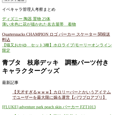
イベキャラ管理人考察まとめ
ディズニー 陶器 置物 25体
薄い水色に花が描かれた名古屋帯 着物
Quartersnacks CHAMPION ロゴ パーカー スケーター 関税送
料込
【猫又おかゆ セット3種】ホロライブ/モーリーオンライン
限定
青ブタ 枝扉デッキ 調整パーツ付き
キャラクターグッズ
最新記事
【天才すぎるｗｗｗ】カロリーバーとかいうアイテム
でユーザーを最大限に煽る運営【パワプロアプリ】
[FLUKE] adventure park peach skin パーカー FZT1013