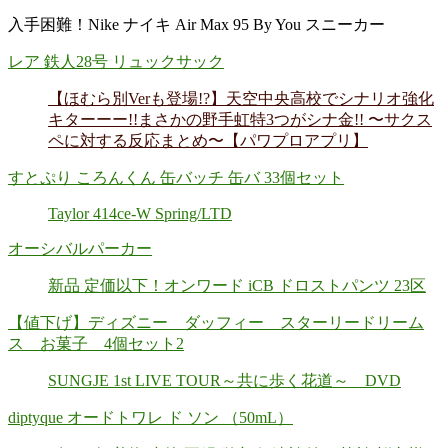
入手困難！Nike ナイキ Air Max 95 By You スニーカー
レア 鉄人28号 リュックサック
【ほむら別Verも登場!?】天空中央高校でシナリオ強化
キターーー!!まさかの野手虹特3つがシナ金!! 〜サクス
ペに対する反応まとめ〜【パワプロアプリ】
すとぷり ころんくん 缶バッチ 缶バ 33個セット
Taylor 414ce-W Spring/LTD
オーシバルパーカー
新品 定価以下！オンワード iCB ドロストパンツ 23区
【値下げ】ディズニー ダッフィー スターリードリーム
ス お菓子 4個セット2
SUNGJE 1st LIVE TOUR～共に歩く花道～ DVD
diptyque オードトワレ ド ソン （50mL）