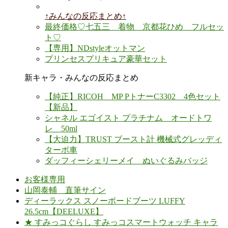
↑みんなの反応まとめ↑
最終価格♡七五三 着物 京都花ひめ フルセッ
ト♡
【専用】NDstyleオットマン
プリンセスプリキュア豪華セット
新キャラ・みんなの反応まとめ
【純正】RICOH MP PトナーC3302 4色セット
【新品】
シャネル エゴイスト プラチナム オードトワ
レ 50ml
【大迫力】TRUST ブースト計 機械式グレッディ
ターボ車
ダッフィーシェリーメイ ぬいぐるみバッジ
お客様専用
山岡泰輔 直筆サイン
ディーラックス スノーボードブーツ LUFFY
26.5cm【DEELUXE】
★ すみっコぐらし すみっコスマートウォッチ キャラ