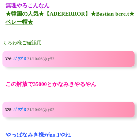
無理やろこんなん
★韓国の人気★【ADERERROR】★Bastian bere.t★
ベレー帽★
くろわ様ご確認用
326:
ﾊﾟﾜﾌﾟﾛ
21/10/06(水):53
この解放で35000とかなみきやるやん
328:
ﾊﾟﾜﾌﾟﾛ
21/10/06(水):02
やっぱなみき様がno.1やね