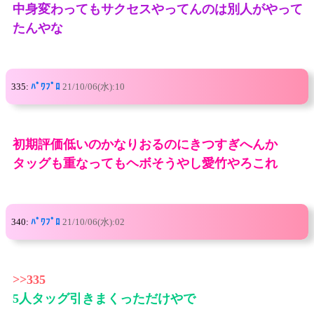
中身変わってもサクセスやってんのは別人がやって
たんやな
335:
ﾊﾟﾜﾌﾟﾛ
21/10/06(水):10
初期評価低いのかなりおるのにきつすぎへんか
タッグも重なってもヘボそうやし愛竹やろこれ
340:
ﾊﾟﾜﾌﾟﾛ
21/10/06(水):02
>>335
5人タッグ引きまくっただけやで