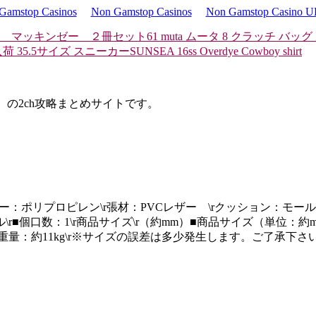
Gamstop Casinos
Non Gamstop Casinos
Non Gamstop Casino 
践 マッキンゼー ２冊セット
61 muta ムータ 8 クラッチ バッ
荷 35.5サイズ スニーカー
SUNSEA 16ss Overdye Cowboy shirt
d）の2ch攻略まとめサイトです。
\rカバー：ポリプロピレン\r張材：PVCレザー \rクッション：モール
数：1\r商品サイズ\r（約mm）■商品サイズ（単位：約mm）\r■
\r■梱包重量：約11kg\r※サイズの誤差は多少発生します。ご了承