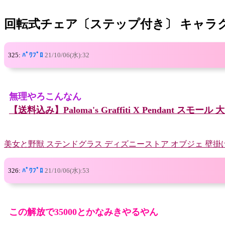
回転式チェア〔ステップ付き〕 キャラ
325:
ﾊﾟﾜﾌﾟﾛ
21/10/06(水):32
無理やろこんなん
【送料込み】Paloma's Graffiti X Pendant スモール
美女と野獣 ステンドグラス ディズニーストア オブジェ 壁掛け
326:
ﾊﾟﾜﾌﾟﾛ
21/10/06(水):53
この解放で35000とかなみきやるやん