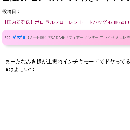
投稿日：
【国内即発送】ポロ ラルフローレン トートバッグ 428866010 0
322:
ﾊﾟﾜﾌﾟﾛ
【入手困難】PRADA◆サフィアーノレザー 二つ折り ミニ財布
まーたなみき様が上振れインチキモードでドヤって
●ねよこいつ