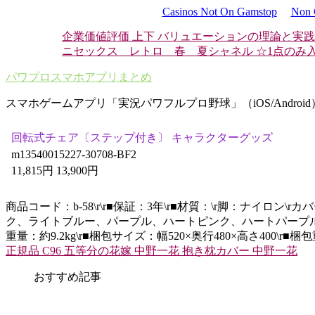
Casinos Not On Gamstop
Non 
企業価値評価 上下 バリュエーションの理論と実
ニセックス レトロ 春 夏
シャネル ☆1点のみ入
パワプロスマホアプリまとめ
スマホゲームアプリ「実況パワフルプロ野球」（iOS/Androi
回転式チェア〔ステップ付き〕 キャラクターグッズ
m13540015227-30708-BF2
11,815円 13,900円
商品コード：b-58\r\r■保証：3年\r■材質：\r脚：ナイロン
ク、ライトブルー、パープル、ハートピンク、ハートパープル\r■個口
重量：約9.2kg\r■梱包サイズ：幅520×奥行480×高さ400
正規品 C96 五等分の花嫁 中野一花 抱き枕カバー 中野一花
おすすめ記事