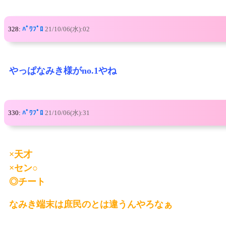
328:
ﾊﾟﾜﾌﾟﾛ
21/10/06(水):02
やっぱなみき様がno.1やね
330:
ﾊﾟﾜﾌﾟﾛ
21/10/06(水):31
×天才
×セン○
◎チート
なみき端末は庶民のとは違うんやろなぁ