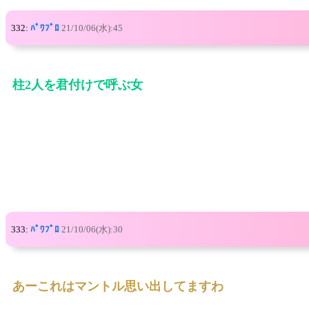
332:
ﾊﾟﾜﾌﾟﾛ
21/10/06(水):45
柱2人を君付けで呼ぶ女
333:
ﾊﾟﾜﾌﾟﾛ
21/10/06(水):30
あーこれはマントル思い出してますわ