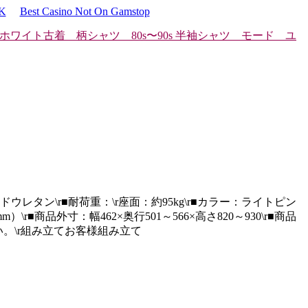
UK
Best Casino Not On Gamstop
グ ホワイト
古着 柄シャツ 80s〜90s 半袖シャツ モード ユ
ドウレタン\r■耐荷重：\r座面：約95kg\r■カラー：ライトピン
商品外寸：幅462×奥行501～566×高さ820～930\r■商品
下さい。\r組み立てお客様組み立て