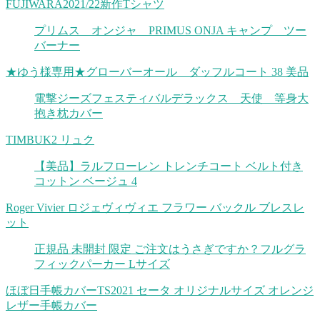
FUJIWARA2021/22新作Tシャツ
プリムス オンジャ PRIMUS ONJA キャンプ ツー
バーナー
★ゆう様専用★グローバーオール ダッフルコート 38 美品
電撃ジーズフェスティバルデラックス 天使 等身大
抱き枕カバー
TIMBUK2 リュク
【美品】ラルフローレン トレンチコート ベルト付き
コットン ベージュ 4
Roger Vivier ロジェヴィヴィエ フラワー バックル ブレスレ
ット
正規品 未開封 限定 ご注文はうさぎですか？フルグラ
フィックパーカー Lサイズ
ほぼ日手帳カバーTS2021 セータ オリジナルサイズ オレンジ
レザー手帳カバー