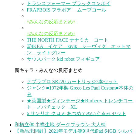
トランスフォーマー ブラックコンボイ
FRAPBOIS フラボア ムーブコール
↑みんなの反応まとめ↑
↑みんなの反応まとめ↑
THE NORTH FACE ナナミカ コート
②IKEA イケア kivik シーヴィク オットマ
ン ライトグレー
サウスパーク kid robot フィギュア
新キャラ・みんなの反応まとめ
テプラプロ SR220 カートリッジ7本セット
ジャンク■1972年製 Greco Les Paul Custom■本体の
み
★英国製★ヴィンテージ★Burberry トレンチコー
ト ノバチェック XL
6 サンリオ クロミ あつめてぬいぐるみ セット
和柄立体 半襟生地 ダークブラウン 大人柄
【新品未開封】2021年モデル第9世代iPad 64GB シルバ