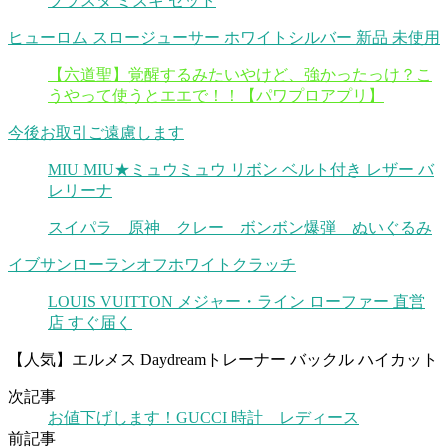
ブラスタ ミズキ セット
ヒューロム スロージューサー ホワイトシルバー 新品 未使用
【六道聖】覚醒するみたいやけど、強かったっけ？こ
うやって使うとエエで！！【パワプロアプリ】
今後お取引ご遠慮します
MIU MIU★ミュウミュウ リボン ベルト付き レザー バ
レリーナ
スイパラ 原神 クレー ボンボン爆弾 ぬいぐるみ
イブサンローランオフホワイトクラッチ
LOUIS VUITTON メジャー・ライン ローファー 直営
店 すぐ届く
【人気】エルメス Daydreamトレーナー バックル ハイカット
次記事
お値下げします！GUCCI 時計 レディース
前記事