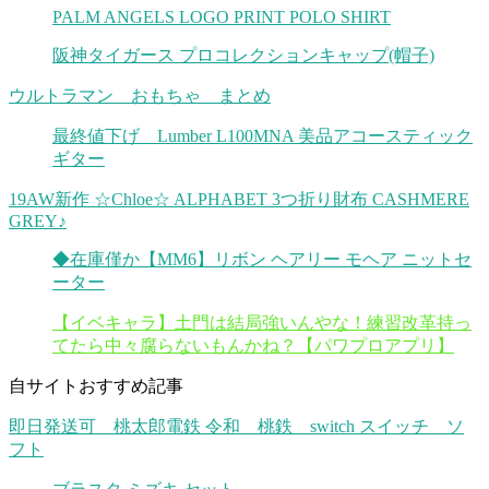
PALM ANGELS LOGO PRINT POLO SHIRT
阪神タイガース プロコレクションキャップ(帽子)
ウルトラマン おもちゃ まとめ
最終値下げ Lumber L100MNA 美品アコースティック
ギター
19AW新作 ☆Chloe☆ ALPHABET 3つ折り財布 CASHMERE
GREY♪
◆在庫僅か【MM6】リボン ヘアリー モヘア ニットセ
ーター
【イベキャラ】土門は結局強いんやな！練習改革持っ
てたら中々腐らないもんかね？【パワプロアプリ】
自サイトおすすめ記事
即日発送可 桃太郎電鉄 令和 桃鉄 switch スイッチ ソ
フト