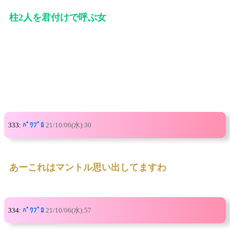
柱2人を君付けで呼ぶ女
333:
ﾊﾟﾜﾌﾟﾛ
21/10/06(水):30
あーこれはマントル思い出してますわ
334:
ﾊﾟﾜﾌﾟﾛ
21/10/06(水):57