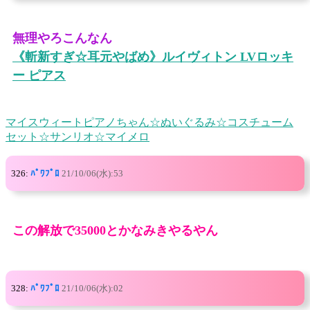
無理やろこんなん
《斬新すぎ☆耳元やばめ》ルイヴィトン LVロッキ
ー ピアス
マイスウィートピアノちゃん☆ぬいぐるみ☆コスチューム
セット☆サンリオ☆マイメロ
326:
ﾊﾟﾜﾌﾟﾛ
21/10/06(水):53
この解放で35000とかなみきやるやん
328:
ﾊﾟﾜﾌﾟﾛ
21/10/06(水):02