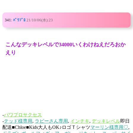
341:
ﾊﾟﾜﾌﾟﾛ
21/10/06(水):23
こんなデッキレベルで34000いくわけねえだろおか
えり
-
パワプロサクセス
-
テッド様専用
,
ラビーさん専用
,
インチキ
,
デッキレベル
即日
配送■Chloe■Kids大人もOK♪ロゴＴシャツ
マーリン様専用♡
,