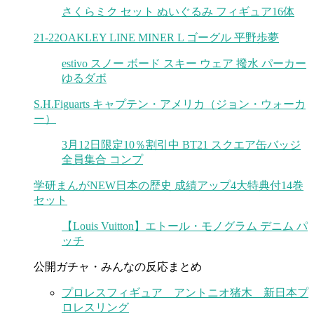
さくらミク セット ぬいぐるみ フィギュア16体
21-22OAKLEY LINE MINER L ゴーグル 平野歩夢
estivo スノー ボード スキー ウェア 撥水 パーカー
ゆるダボ
S.H.Figuarts キャプテン・アメリカ（ジョン・ウォーカ
ー）
3月12日限定10％割引中 BT21 スクエア缶バッジ
全員集合 コンプ
学研まんがNEW日本の歴史 成績アップ4大特典付14巻
セット
【Louis Vuitton】エトール・モノグラム デニム パ
ッチ
公開ガチャ・みんなの反応まとめ
プロレスフィギュア アントニオ猪木 新日本プ
ロレスリング