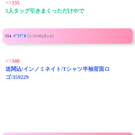
>>335
5人タッグ引きまくっただけやで
354:
ﾊﾟﾜﾌﾟﾛ
21/10/06(水):43
>>340
送関込/インノミネイト/Tシャツ半袖背面ロ
ゴ/359229