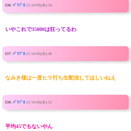
336:
ﾊﾟﾜﾌﾟﾛ
21/10/06(水):34
いやこれで35000は狂ってるわ
337:
ﾊﾟﾜﾌﾟﾛ
21/10/06(水):46
なみき様は一度ヒラ打ち生配信してほしいねえ
339:
ﾊﾟﾜﾌﾟﾛ
21/10/06(水):53
平均45でもないやん