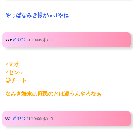
やっぱなみき様がno.1やね
330:
ﾊﾟﾜﾌﾟﾛ
21/10/06(水):31
×天才
×セン○
◎チート
なみき端末は庶民のとは違うんやろなぁ
332:
ﾊﾟﾜﾌﾟﾛ
21/10/06(水):45