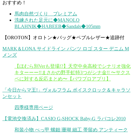
おすすめ！
馬肉自然づくり プレミアム
洗練された足元に◆MANOLO
BLAHNIK◆HABEEB◆Sandals◆105mm
【OROTON】オロトン★バッグ★ペブルレザー★追跡付
MARK＆LONA サイドライン パンツ ロゴ スター デニム M
メンズ
【ほむら別Verも登場!?】天空中央高校でシナリオ強化
キターーー!!まさかの野手虹特3つがシナ金!! 〜サクス
ペに対する反応まとめ〜【パワプロアプリ】
「今日からマ王!」ヴォルフラム ボイスクロック＆キャラソ
ンセット
四季様専用ページ
【電池交換済み】CASIO G-SHOCK Baby-G ラバコレ2010
和装小物 べっ甲 螺鈿 珊瑚 細工 帯留め アンティーク