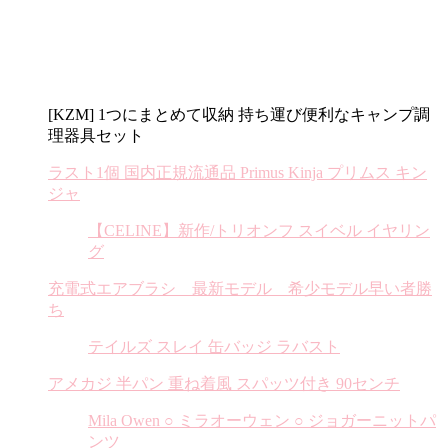
[KZM] 1つにまとめて収納 持ち運び便利なキャンプ調
理器具セット
ラスト1個 国内正規流通品 Primus Kinja プリムス キン
ジャ
【CELINE】新作/トリオンフ スイベル イヤリン
グ
充電式エアブラシ 最新モデル 希少モデル早い者勝
ち
テイルズ スレイ 缶バッジ ラバスト
アメカジ 半パン 重ね着風 スパッツ付き 90センチ
Mila Owen ○ ミラオーウェン ○ ジョガーニットパ
ンツ