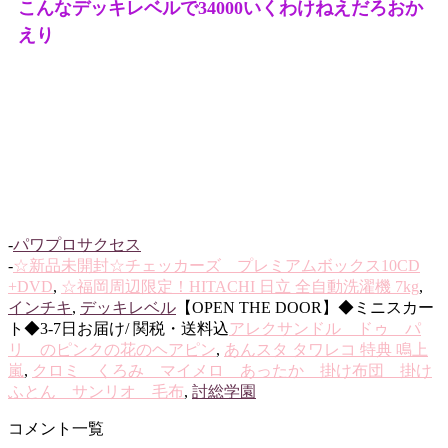
こんなデッキレベルで34000いくわけねえだろおか
えり
-
パワプロサクセス
-
☆新品未開封☆チェッカーズ プレミアムボックス10CD
+DVD
,
☆福岡周辺限定！HITACHI 日立 全自動洗濯機 7kg
,
インチキ
,
デッキレベル
【OPEN THE DOOR】◆ミニスカー
ト◆3-7日お届け/ 関税・送料込
アレクサンドル ドゥ パ
リ のピンクの花のヘアピン
,
あんスタ タワレコ 特典 鳴上
嵐
,
クロミ くろみ マイメロ あったか 掛け布団 掛け
ふとん サンリオ 毛布
,
討総学園
コメント一覧