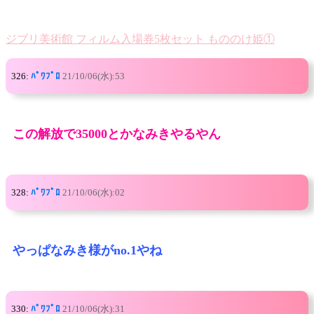
ジブリ美術館 フィルム入場券5枚セット もののけ姫①
326:
ﾊﾟﾜﾌﾟﾛ
21/10/06(水):53
この解放で35000とかなみきやるやん
328:
ﾊﾟﾜﾌﾟﾛ
21/10/06(水):02
やっぱなみき様がno.1やね
330:
ﾊﾟﾜﾌﾟﾛ
21/10/06(水):31