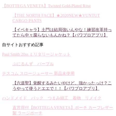
【BOTTEGA VENETA】Twisted Gold-Plated Ring
【THE NORTH FACE】★2020NEW★VUNTUT
CARGO PANTS
【イベキャラ】土門は結局強いんやな！練習改革持っ
てたら中々腐らないもんかね？【パワプロアプリ】
自サイトおすすめ記事
Paul Smith 20ss ミリタリージャケット
ぷにるんず パープル
テスコム スロージューサー 新品未使用
【六道聖】覚醒するみたいやけど、強かったっけ？こ
うやって使うとエエで！！【パワプロアプリ】
ハンドメイド バック つまみ細工 着物 リメイク
直営買付【BOTTEGA VENETA】ポーチ カーフレザー
製 ラージポーチ