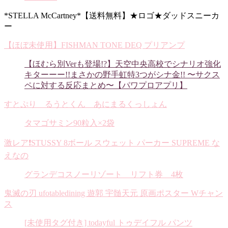
*STELLA McCartney*【送料無料】★ロゴ★ダッドスニーカ
ー
【ほぼ未使用】FISHMAN TONE DEQ プリアンプ
【ほむら別Verも登場!?】天空中央高校でシナリオ強化
キターーー!!まさかの野手虹特3つがシナ金!! 〜サクス
ペに対する反応まとめ〜【パワプロアプリ】
すとぷり るうとくん あにまるくっしょん
タマゴサミン90粒入×2袋
激レア❗️STUSSY 8ボール スウェット パーカー SUPREME な
えなの
グランデコスノーリゾート リフト券 4枚
鬼滅の刃 ufotabledining 遊郭 宇髄天元 原画ポスター Wチャン
ス
[未使用タグ付き] todayful トゥデイフル パンツ