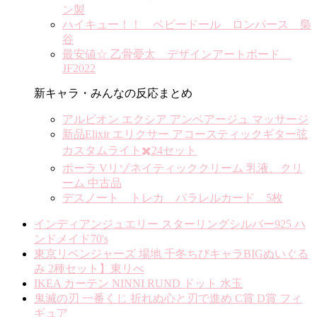
ン製
ハイキュー！！ ベビードール ロンパース 梟
谷
最安値☆ 乙骨憂太 デザインアートボード
JF2022
新キャラ・みんなの反応まとめ
アルビオン エクシア アンベアージュ マッサージ
新品Elixir エリクサー アコースティックギター弦
カスタムライト✖️24セット
ポーラ Vリゾネイティッククリーム 乳液、クリ
ーム 中古品
デスノート トレカ パラレルカード 5枚
インディアンジュエリー スターリングシルバー925 ハ
ンドメイド70's
東京リベンジャーズ 場地 千冬ちびキャラBIGぬいぐる
み 2種セット】東リべ
IKEA カーテン NINNI RUND ドット 水玉
鬼滅の刃 一番くじ 折れぬ心と刃で進め C賞 D賞 フィ
ギュア