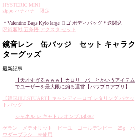
HYSTERIC MINI
zippo ハナハナ 限定
＊Valentino Bags Kylo large ロゴ ボディバッグ＊送関込
呪術廻戦 五条悟 アクスタ セット
鏡音レン 缶バッジ セット キャラク
ターグッズ
最新記事
【天才すぎるｗｗｗ】カロリーバーとかいうアイテム
でユーザーを最大限に煽る運営【パワプロアプリ】
【韓国JILLSTUART】キャンディーロゴ レタリング バケッ
トバッグ
シャネル レ キャトル オンブル♯382
ゲラン メテオリット ビーユ ゴールデンビー 25g パ
ウダーブラシ 未使用