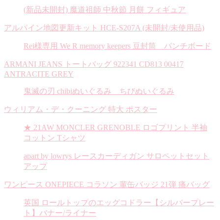
(新品未開封) 魔道祖師 中秋節 月餅 フィギュア
アルパイン地図更新キット HCE-S207A (未開封/未使用品)
Rei様専用 We R memory keepers 豆封筒 パンチボード
ARMANI JEANS トートバッグ 922341 CD813 00417
ANTRACITE GREY
鬼滅の刃 chibiぬいぐるみ ちびぬいぐるみ
ウィリアム・デ・クーニング 特大 ポスター
★ 21AW MONCLER GRENOBLE ロゴプリント 半袖
コットン Tシャツ
apart by lowrys レースカーディガン サロペットセット
アップ
ワンピース ONEPIECE コラソン 輩缶バッジ 21弾 痛バッグ
英国 ロールトップのエッグコドラー【シルバープレー
ト】バナー/ライナー