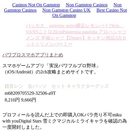
Casinos Not On Gamstop
Non Gamstop Casinos
Non
Gamstop Casinos
Non Gamstop Casino UK
Best Casino Not
On Gamstop
バッカス universe series
瞬足レモンパイ19cm、
VANSニトロ20cm
Patagonia pataloha アロハシャツ
メンズ 半袖シャツ
【Disney】キッチン用品3点セ
ット☆リメンバーミー
パワプロスマホアプリまとめ
スマホゲームアプリ「実況パワフルプロ野球」
（iOS/Android）の2ch攻略まとめサイトです。
鏡音レン 缶バッジ セット キャラクターグッズ
m68209705529-32506-a9T
8,216円 9,666円
プロフィールを読んだ上での即購入OKバラ売り不可miku
with youDigital Stars 雪ミクマジカルミライキャラを確認の為
一度開封しました。