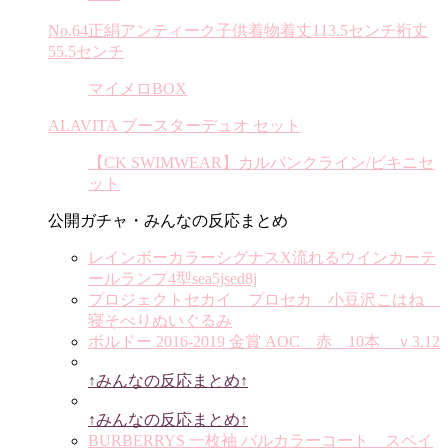
No.64正絹アンティーク子供着物着丈113.5センチ裄丈
55.5センチ
マイメロBOX
ALAVITA ブースターデュオ セット
【CK SWIMWEAR】カルバンクライン/ビキニセ
ット
公開ガチャ・みんなの反応まとめ
レインボーカラーシグナスX流れるウインカーテ
ールランプ4型sea5jsed8j
プロジェクトセカイ プロセカ 小豆沢こはね
寝そべりぬいぐるみ
ボルドー 2016-2019 金賞 AOC 赤 10本 ｖ3.12
↑みんなの反応まとめ↑
↑みんなの反応まとめ↑
BURBERRYS 一枚袖 バルカラーコート スペイ