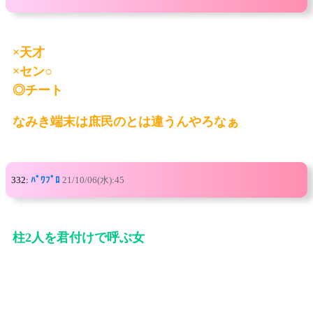
×天才
×セン○
◎チート
なみき端末は庶民のとは違うんやろなぁ
332:
ﾊﾟﾜﾌﾟﾛ
21/10/06(水):45
柱2人を君付けで呼ぶ女