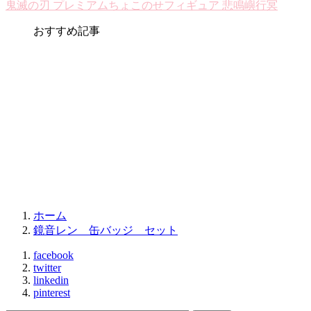
鬼滅の刃 プレミアムちょこのせフィギュア 悲鳴嶼行冥
おすすめ記事
ホーム
鏡音レン 缶バッジ セット
facebook
twitter
linkedin
pinterest