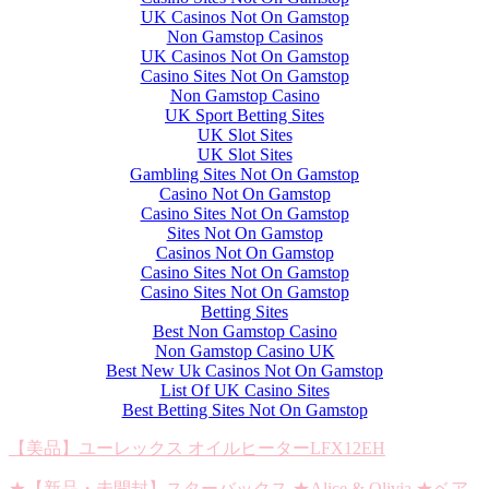
UK Casinos Not On Gamstop
Non Gamstop Casinos
UK Casinos Not On Gamstop
Casino Sites Not On Gamstop
Non Gamstop Casino
UK Sport Betting Sites
UK Slot Sites
UK Slot Sites
Gambling Sites Not On Gamstop
Casino Not On Gamstop
Casino Sites Not On Gamstop
Sites Not On Gamstop
Casinos Not On Gamstop
Casino Sites Not On Gamstop
Casino Sites Not On Gamstop
Betting Sites
Best Non Gamstop Casino
Non Gamstop Casino UK
Best New Uk Casinos Not On Gamstop
List Of UK Casino Sites
Best Betting Sites Not On Gamstop
【美品】ユーレックス オイルヒーターLFX12EH
★【新品・未開封】スターバックス ★Alice & Olivia ★ベア