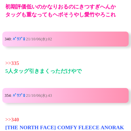
初期評価低いのかなりおるのにきつすぎへんか
タッグも重なってもヘボそうやし愛竹やろこれ
340:
ﾊﾟﾜﾌﾟﾛ
21/10/06(水):02
>>335
5人タッグ引きまくっただけやで
354:
ﾊﾟﾜﾌﾟﾛ
21/10/06(水):43
>>340
[THE NORTH FACE] COMFY FLEECE ANORAK