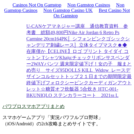
Casinos Not On Gamstop
Non Gamstop Casinos
Non
Gamstop Casinos
Non Gamstop Casino UK
Best Casino Not
On Gamstop
U-CANケアマネジャー講座 通信教育資料 参
考書 総額49,800円
Nike Air Jordan 6 Retro Ps
Carmine 20cm
164PK〚シフォンピンクゴシックシ
ャンデリア刺繍レース〛立体タイプマスク☻
◆
在庫僅か【CELINE】ロゴ プリント タイダイ コ
ットン Tシャツ
Khaju:チェックリボンサスペンダ
ー2WAYパンツ 週末限定値下げ！
女の子 服まと
め売り サイズ95
DOLLS KILL_Widow_レースデ
ザインコルセットトップ
２１日までの期間限定最
終値下げフォロクシーピンクカーディガン
アウト
レット☆糖質オフ炊飯器 5合炊き HTC-001-
BK
UNIQLO ステンカラーコート 2021ss L
パワプロスマホアプリまとめ
スマホゲームアプリ「実況パワフルプロ野球」
（iOS/Android）の2ch攻略まとめサイトです。