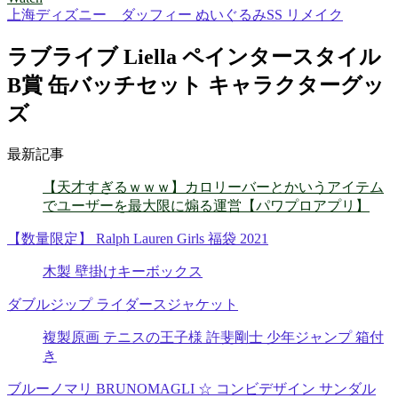
上海ディズニー ダッフィー ぬいぐるみSS リメイク
ラブライブ Liella ペインタースタイル
B賞 缶バッチセット キャラクターグッ
ズ
最新記事
【天才すぎるｗｗｗ】カロリーバーとかいうアイテム
でユーザーを最大限に煽る運営【パワプロアプリ】
【数量限定】 Ralph Lauren Girls 福袋 2021
木製 壁掛けキーボックス
ダブルジップ ライダースジャケット
複製原画 テニスの王子様 許斐剛士 少年ジャンプ 箱付
き
ブルーノマリ BRUNOMAGLI ☆ コンビデザイン サンダル