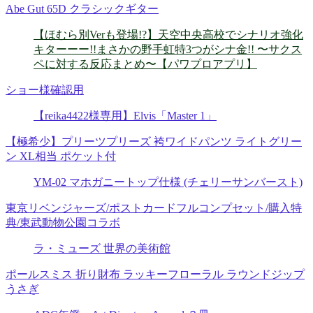
Abe Gut 65D クラシックギター
【ほむら別Verも登場!?】天空中央高校でシナリオ強化
キターーー!!まさかの野手虹特3つがシナ金!! 〜サクス
ペに対する反応まとめ〜【パワプロアプリ】
ショー様確認用
【reika4422様専用】Elvis「Master 1」
【極希少】プリーツプリーズ 袴ワイドパンツ ライトグリー
ン XL相当 ポケット付
YM-02 マホガニートップ仕様 (チェリーサンバースト)
東京リベンジャーズ/ポストカードフルコンプセット/購入特
典/東武動物公園コラボ
ラ・ミューズ 世界の美術館
ポールスミス 折り財布 ラッキーフローラル ラウンドジップ
うさぎ