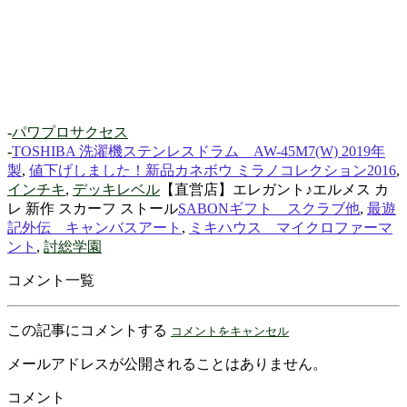
-
パワプロサクセス
-
TOSHIBA 洗濯機ステンレスドラム AW-45M7(W) 2019年
製
,
値下げしました！新品カネボウ ミラノコレクション2016
,
インチキ
,
デッキレベル
【直営店】エレガント♪エルメス カ
レ 新作 スカーフ ストール
SABONギフト スクラブ他
,
最遊
記外伝 キャンバスアート
,
ミキハウス マイクロファーマ
ント
,
討総学園
コメント一覧
この記事にコメントする
コメントをキャンセル
メールアドレスが公開されることはありません。
コメント