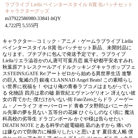
ラブライブ Liella ペインタースタイル B賞 缶バッチセット
キャラクターグッズ
m37922586980-33841-hQY
4,722円 5,555円
キャラクター···コミック・アニメ・ゲームラブライブ Liella
ペインタースタイル B賞 缶バッチセット新品、未開封品に
なります。プチプチに包んで発送予定です。ラブライブ
Liellaリエラ澁谷かのん唐可可葉月恋 嵐千砂都平安名すみれ
秋葉原アトレスクールアイドルクッキングキャラポップフェ
スSTEINS;GATE Re:アートゼロから始める異世界生活 進撃
の巨人 鬼滅の刃 銀魂 CLANNAD Angel Beats! この素晴らし
い世界に祝福を！ やはり俺の青春ラブコメはまちがってい
る 化物語 四月は君の嘘 新世紀エヴァンゲリオン 冴えない彼
女の育てかた 僕だけがいない街 Fate/Zeroとらドラ ノーゲー
ム・ノーライフ オーバーロード 青春ブタ野郎はバニーガー
ル先輩の夢を見ない 五等分の花嫁 ひぐらしのなく頃に 魔法
科高校の劣等生 ドラゴンボール かぐや様は告らせたい
DEATH NOTE とある科学の超電磁砲 凪のあすから 痛いの
は嫌なので防御力に極振りしたいと思います 夏目友人帳 僕