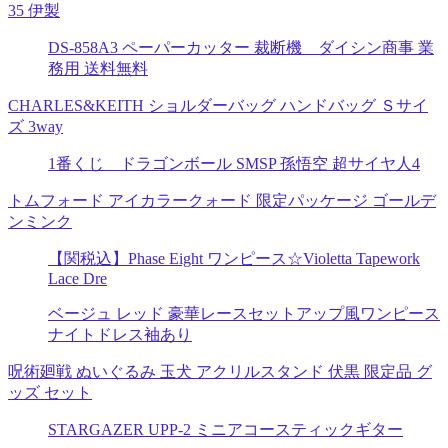
35 伊製
DS-858A3 ペーパーカッター 裁断機 ダイシン商事 業
務用 送料無料
CHARLES&KEITH ショルダーバッグ ハンドバッグ Ｓサイ
ズ 3way
1番くじ ドラゴンボール SMSP 孫悟空 超サイヤ人4
トムフォード アイカラークォード 限定パッケージ ゴールデ
ンミンク
【関税込】Phase Eight ワンピース☆Violetta Tapework
Lace Dre
ベージュ レッド 豪華レースセットアップ風ワンピース
ナイトドレス袖あり
呪術廻戦 ぬいぐるみ 玉犬 アクリルスタンド 伏黒 限定品 グ
ッズ セット
STARGAZER UPP-2 ミニアコースティックギター