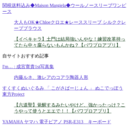
関税送料込み◆Maison Margiela◆ウールノースリーブワンピ
ース
大人もOK★Chloeクロエ★レーススリーブ シルククレ
ープブラウス
【イベキャラ】土門は結局強いんやな！練習改革持っ
てたら中々腐らないもんかね？【パワプロアプリ】
自サイトおすすめ記事
I'm… : 成宮寛貴1st写真集
内藤ルネ、激レアのコアラ陶器人形
すくすくぬいぐるみ 「 こがさばーじょん 」 ぬこでっぽう
東方Project
【六道聖】覚醒するみたいやけど、強かったっけ？こ
うやって使うとエエで！！【パワプロアプリ】
YAMAHA ヤマハ 電子ピアノ PSR-E313 キーボード