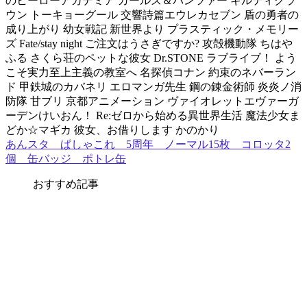
のヒーローアカデミア ガールズ＆パンツァー ギルティクラ
ウン トーキョーグール 交響詩篇エウレカセブン 盾の勇者の
成り上がり 幼女戦記 新世界より プラスティック・メモリー
ズ Fate/stay night ご注文はうさぎですか? 攻殻機動隊 ちはや
ふる さくら荘のペットな彼女 Dr.STONE ラブライブ！ よう
こそ実力至上主義の教室へ 名探偵コナン 約束のネバーラン
ド 甲鉄城のカバネリ エロマンガ先生 鋼の錬金術師 炎炎ノ消
防隊 甘ブリ 京都アニメーション ヴァイオレットエヴァーガ
ーデンけいおん！ Re:ゼロから始める異世界生活 魔法少女ま
どか☆マギカ 彼女、お借りします かのかり
あんスタ ぱしゃこれ 5周年 ノーマル15枚 コロッタ2
個 缶バッジ ポトレ缶
おすすめ記事