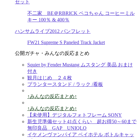
セット
不二家 BE＠RBRICK ペコちゃん コーヒーミル
キー 100％ & 400％
ハンサムライブ2012 パンフレット
FW21 Supreme S Paneled Track Jacket
公開ガチャ・みんなの反応まとめ
Squier by Fender Mustang ムスタング 美品 おまけ
付き
観月はじめ ２４枚
プランタースタンド / ラック /看板
↑みんなの反応まとめ↑
↑みんなの反応まとめ↑
【未使用】デジタルフォトフレーム SONY
新生児準備セット41点くらい 超お得50～60まで
無印良品 GAP UNIQLO
イケメンヴァンパイア ベイホテル ボトルキャッ