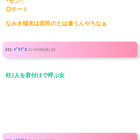
×セン○
◎チート
なみき端末は庶民のとは違うんやろなぁ
332:
ﾊﾟﾜﾌﾟﾛ
21/10/06(水):45
柱2人を君付けで呼ぶ女