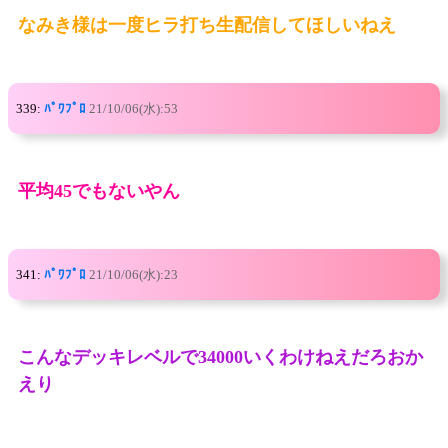
なみき様は一度ヒラ打ち生配信してほしいねえ
339:
ﾊﾟﾜﾌﾟﾛ
21/10/06(水):53
平均45でもないやん
341:
ﾊﾟﾜﾌﾟﾛ
21/10/06(水):23
こんなデッキレベルで34000いくわけねえだろおか
えり