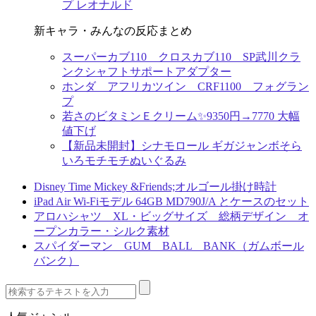
プ レオナルド
新キャラ・みんなの反応まとめ
スーパーカブ110 クロスカブ110 SP武川クラ
ンクシャフトサポートアダプター
ホンダ アフリカツイン CRF1100 フォグラン
プ
若さのビタミンＥクリーム✨9350円→7770 大幅
値下げ
【新品未開封】シナモロール ギガジャンボそら
いろモチモチぬいぐるみ
Disney Time Mickey &Friends;オルゴール掛け時計
iPad Air Wi-Fiモデル 64GB MD790J/A とケースのセット
アロハシャツ XL・ビッグサイズ 総柄デザイン オ
ープンカラー・シルク素材
スパイダーマン GUM BALL BANK（ガムボール
バンク）