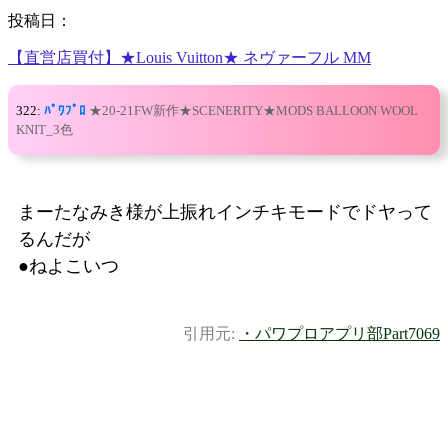
投稿日：
【直営店買付】★Louis Vuitton★ ネヴァーフル MM
322:
ﾊﾟﾜﾌﾟﾛ
★20-21FW新作★SCENERITY★MODS BALLOON WOOL
KNIT_3色
まーたなみき様が上振れインチキモードでドヤって
るんだが
●ねよこいつ
引用元:
・パワプロアプリ部Part7069