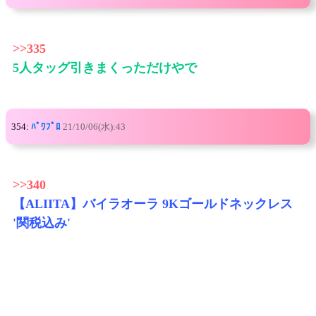
>>335
5人タッグ引きまくっただけやで
354:
ﾊﾟﾜﾌﾟﾛ
21/10/06(水):43
>>340
【ALIITA】バイラオーラ 9Kゴールドネックレス
'関税込み'