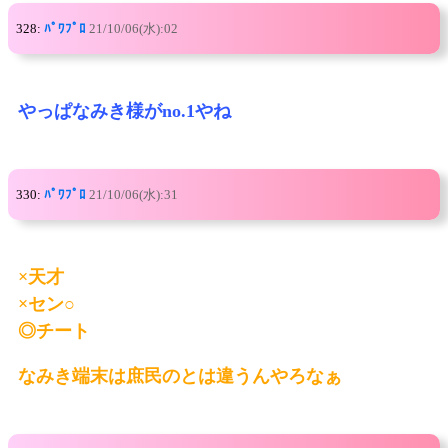
328:
ﾊﾟﾜﾌﾟﾛ
21/10/06(水):02
やっぱなみき様がno.1やね
330:
ﾊﾟﾜﾌﾟﾛ
21/10/06(水):31
×天才
×セン○
◎チート
なみき端末は庶民のとは違うんやろなぁ