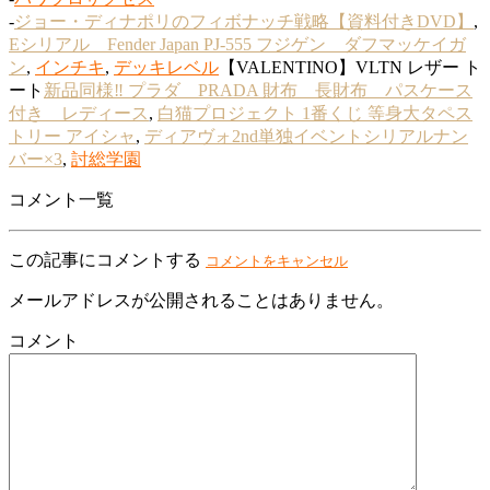
-
ジョー・ディナポリのフィボナッチ戦略【資料付きDVD】
,
Eシリアル Fender Japan PJ-555 フジゲン ダフマッケイガ
ン
,
インチキ
,
デッキレベル
【VALENTINO】VLTN レザー ト
ート
新品同様‼️ プラダ PRADA 財布 長財布 パスケース
付き レディース
,
白猫プロジェクト 1番くじ 等身大タペス
トリー アイシャ
,
ディアヴォ2nd単独イベントシリアルナン
バー×3
,
討総学園
コメント一覧
この記事にコメントする
コメントをキャンセル
メールアドレスが公開されることはありません。
コメント