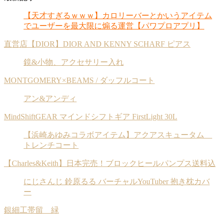
【天才すぎるｗｗｗ】カロリーバーとかいうアイテム
でユーザーを最大限に煽る運営【パワプロアプリ】
直営店【DIOR】DIOR AND KENNY SCHARF ピアス
鏡&小物、アクセサリー入れ
MONTGOMERY×BEAMS / ダッフルコート
アン&アンディ
MindShiftGEAR マインドシフトギア FirstLight 30L
【浜崎あゆみコラボアイテム】アクアスキュータム
トレンチコート
【Charles&Keith】日本完売！ブロックヒールパンプス送料込
にじさんじ 鈴原るる バーチャルYouTuber 抱き枕カバ
ー
銀細工帯留 緑