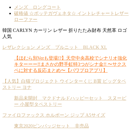
メンズ ロングコート
破格値 ☆ボッテガヴェネタ☆ イントレチャートレザー
ローファー
韓国 CARLYN カーリン レザー 折りたたみ財布 天然革 ロゴ
人気
レザレクション メンズ プルニット BLACK XL
【ほむら別Verも登場!?】天空中央高校でシナリオ強化
キターーー!!まさかの野手虹特3つがシナ金!! 〜サクス
ペに対する反応まとめ〜【パワプロアプリ】
【人気】白猫プロジェクト ウインターくじ B賞 ビッグタペ
ストリー ヨナ
新品未開封 マクドナルドハッピーセット スヌーピ
ー 小屋型タペストリー
ファイロファックス ホルボーン ジップ A5サイズ
東京2020ピンバッジセット 非売品