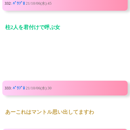
332:
ﾊﾟﾜﾌﾟﾛ
21/10/06(水):45
柱2人を君付けで呼ぶ女
333:
ﾊﾟﾜﾌﾟﾛ
21/10/06(水):30
あーこれはマントル思い出してますわ