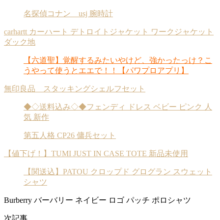
名探偵コナン usj 腕時計
carhartt カーハート デトロイトジャケット ワークジャケット
ダック地
【六道聖】覚醒するみたいやけど、強かったっけ？こ
うやって使うとエエで！！【パワプロアプリ】
無印良品 スタッキングシェルフセット
◆◇送料込み◇◆フェンディ ドレス ベビー ピンク 人
気 新作
第五人格 CP26 傭兵セット
【値下げ！】TUMI JUST IN CASE TOTE 新品未使用
【関送込】PATOU クロップド グログラン スウェット
シャツ
Burberry バーバリー ネイビー ロゴ パッチ ポロシャツ
次記事