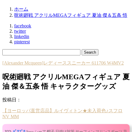
ホーム
呪術廻戦 アクリルMEGAフィギュア 夏油 傑＆五条 悟
facebook
twitter
linkedin
pinterest
[Alexander Mcqueen]レディーススニーカー 611706 W4MV2
呪術廻戦 アクリルMEGAフィギュア 夏
油 傑＆五条 悟 キャラクターグッズ
投稿日：
【ヨーロッパ直営店品】ルイヴィトン★未入荷色♪スフロ
NV MM
322:
ﾊﾟﾜﾌﾟﾛ
Seea シーア 帽子 日焼け対策 サーフィン マリンスポーツ 花