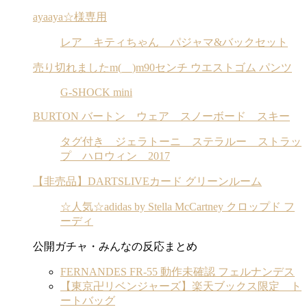
ayaaya☆様専用
レア キティちゃん パジャマ&バックセット
売り切れましたm(__)m90センチ ウエストゴム パンツ
G-SHOCK mini
BURTON バートン ウェア スノーボード スキー
タグ付き ジェラトーニ ステラルー ストラッ
プ ハロウィン 2017
【非売品】DARTSLIVEカード グリーンルーム
☆人気☆adidas by Stella McCartney クロップド フ
ーディ
公開ガチャ・みんなの反応まとめ
FERNANDES FR-55 動作未確認 フェルナンデス
【東京卍リベンジャーズ】楽天ブックス限定 ト
ートバッグ