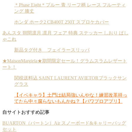
＊Phase Eight＊ブルー 青 リーフ柄 レース フルーティ
ング 膝丈
ホンダ ホーク2 CB400T 250T スプロケカバー
あんスタ 朔間凛月 凛月 フェア 特典 ステッカー しおり ぱし
ゃこれ
新品タグ付き フェイラースリッパ
★MaisonMargiela★期間限定セール！グラムスラムレザート
ート！
関税送料込 SAINT LAURENT AVIETORブラックサン
グラス
【イベキャラ】土門は結局強いんやな！練習改革持っ
てたら中々腐らないもんかね？【パワプロアプリ】
自サイトおすすめ記事
BUARTON（バートン）Air スノーボード&キャリーバッグ
セット