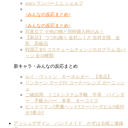
unico ランバーミニ シェルフ
↑みんなの反応まとめ↑
↑みんなの反応まとめ↑
写真立て ※他の物と同時購入時のみ！
【新品】 つづれ織り 金封ふくさ 吉祥文様 金
彩 高級品
戦国乙女6 コスチュームチェンジホログラム 缶バ
ッジ 全18種類
新キャラ・みんなの反応まとめ
ルイ・ヴィトン キーホルダー 【美品】
リンカーン マークIV コーナーレンズ ガーニッシ
ュ
ご確認用 ミニ6 システム手帳 牛革 バインダ
ー 手帳カバー 本革 ターコイズ
ビックリマン‼︎悪魔ヘッド‼︎スーパーデビル‼︎箱付
き‼︎希少‼︎
アッシュデザイン ハンドメイド かずはる様ご連絡