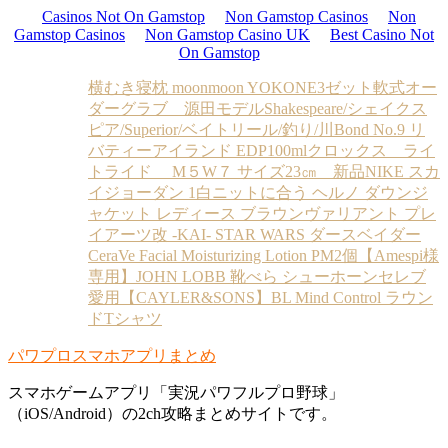
Casinos Not On Gamstop
Non Gamstop Casinos
Non
Gamstop Casinos
Non Gamstop Casino UK
Best Casino Not
On Gamstop
横むき寝枕 moonmoon YOKONE3
ゼット軟式オー
ダーグラブ 源田モデル
Shakespeare/シェイクス
ピア/Superior/ベイトリール/釣り/川
Bond No.9 リ
バティーアイランド EDP100ml
クロックス ライ
トライド M５W７ サイズ23㎝ 新品
NIKE スカ
イジョーダン 1
白ニットに合う ヘルノ ダウンジ
ャケット レディース ブラウン
ヴァリアント プレ
イアーツ改 -KAI- STAR WARS ダースベイダー
CeraVe Facial Moisturizing Lotion PM2個
【Amespi様
専用】JOHN LOBB 靴べら シューホーン
セレブ
愛用【CAYLER&SONS】BL Mind Control ラウン
ドTシャツ
パワプロスマホアプリまとめ
スマホゲームアプリ「実況パワフルプロ野球」
（iOS/Android）の2ch攻略まとめサイトです。