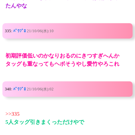
たんやな
335:
ﾊﾟﾜﾌﾟﾛ
21/10/06(水):10
初期評価低いのかなりおるのにきつすぎへんか
タッグも重なってもヘボそうやし愛竹やろこれ
340:
ﾊﾟﾜﾌﾟﾛ
21/10/06(水):02
>>335
5人タッグ引きまくっただけやで