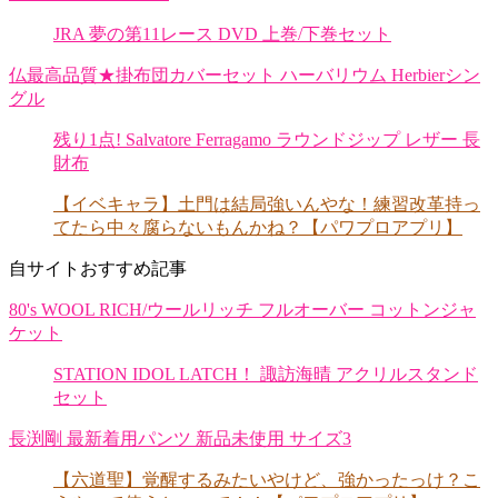
JRA 夢の第11レース DVD 上巻/下巻セット
仏最高品質★掛布団カバーセット ハーバリウム Herbierシン
グル
残り1点! Salvatore Ferragamo ラウンドジップ レザー 長
財布
【イベキャラ】土門は結局強いんやな！練習改革持っ
てたら中々腐らないもんかね？【パワプロアプリ】
自サイトおすすめ記事
80's WOOL RICH/ウールリッチ フルオーバー コットンジャ
ケット
STATION IDOL LATCH！ 諏訪海晴 アクリルスタンド
セット
長渕剛 最新着用パンツ 新品未使用 サイズ3
【六道聖】覚醒するみたいやけど、強かったっけ？こ