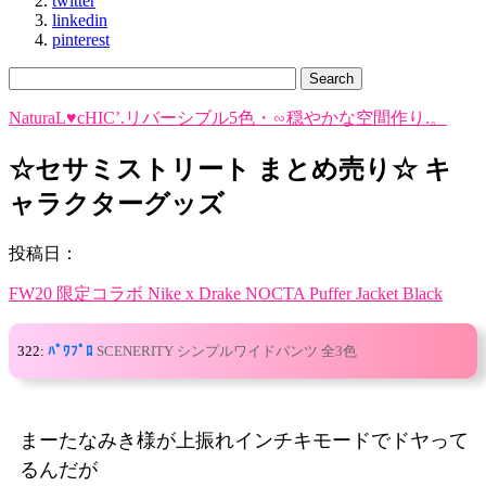
twitter
linkedin
pinterest
NaturaL♥cHIC’.リバーシブル5色・∽穏やかな空間作り.。
☆セサミストリート まとめ売り☆ キ
ャラクターグッズ
投稿日：
FW20 限定コラボ Nike x Drake NOCTA Puffer Jacket Black
322:
ﾊﾟﾜﾌﾟﾛ
SCENERITY シンプルワイドパンツ 全3色
まーたなみき様が上振れインチキモードでドヤって
るんだが