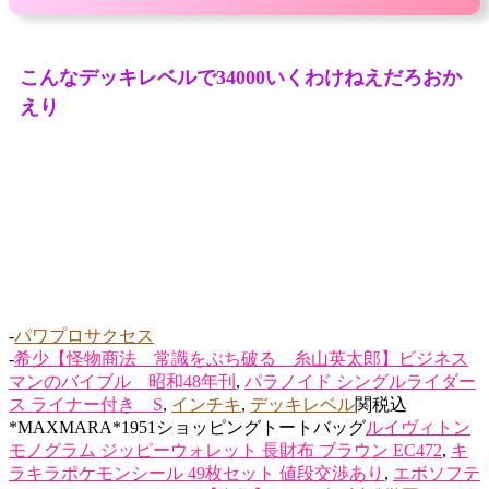
こんなデッキレベルで34000いくわけねえだろおか
えり
-
パワプロサクセス
-
希少【怪物商法 常識をぶち破る 糸山英太郎】ビジネス
マンのバイブル 昭和48年刊
,
パラノイド シングルライダー
ス ライナー付き S
,
インチキ
,
デッキレベル
関税込
*MAXMARA*1951ショッピングトートバッグ
ルイヴィトン
モノグラム ジッピーウォレット 長財布 ブラウン EC472
,
キ
ラキラポケモンシール 49枚セット 値段交渉あり
,
エボソフテ