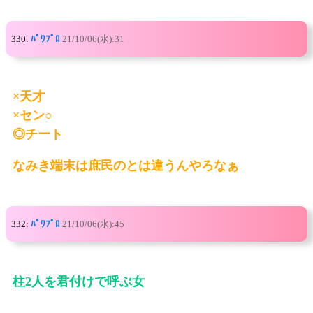
330:
ﾊﾟﾜﾌﾟﾛ
21/10/06(水):31
×天才
×セン○
◎チート
なみき端末は庶民のとは違うんやろなぁ
332:
ﾊﾟﾜﾌﾟﾛ
21/10/06(水):45
柱2人を君付けで呼ぶ女