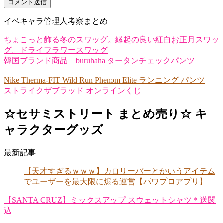
イベキャラ管理人考察まとめ
ちょこっと飾る冬のスワッグ。縁起の良い紅白お正月スワッ
グ。ドライフラワースワッグ
韓国ブランド商品 buruhaha タータンチェックパンツ
Nike Therma-FIT Wild Run Phenom Elite ランニング パンツ
ストライクザブラッド オンラインくじ
☆セサミストリート まとめ売り☆ キ
ャラクターグッズ
最新記事
【天才すぎるｗｗｗ】カロリーバーとかいうアイテム
でユーザーを最大限に煽る運営【パワプロアプリ】
【SANTA CRUZ】ミックスアップ スウェットシャツ＊送関
込