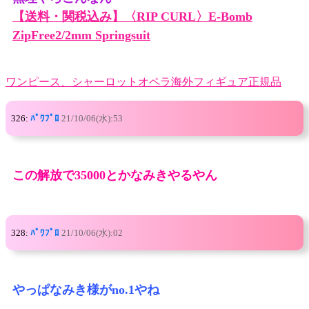
【送料・関税込み】〈RIP CURL〉E-Bomb
ZipFree2/2mm Springsuit
ワンピース、シャーロットオペラ海外フィギュア正規品
326:
ﾊﾟﾜﾌﾟﾛ
21/10/06(水):53
この解放で35000とかなみきやるやん
328:
ﾊﾟﾜﾌﾟﾛ
21/10/06(水):02
やっぱなみき様がno.1やね