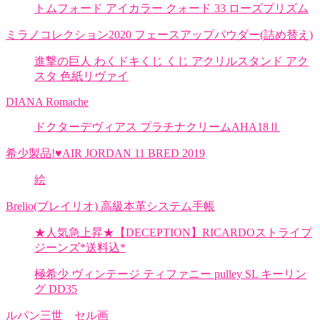
トムフォード アイカラー クォード 33 ローズプリズム
ミラノコレクション2020 フェースアップパウダー(詰め替え)
進撃の巨人 わくドキくじ くじ アクリルスタンド アク
スタ 色紙リヴァイ
DIANA Romache
ドクターデヴィアス プラチナクリームAHA18Ⅱ
希少製品!♥AIR JORDAN 11 BRED 2019
絵
Brelio(ブレイリオ) 高級本革システム手帳
★人気急上昇★【DECEPTION】RICARDOストライプ
ジーンズ*送料込*
極希少 ヴィンテージ ティファニー pulley SL キーリン
グ DD35
ルパン三世 セル画