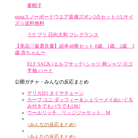
夏帽子
nimaスノーボードウエア装備ズボン2点セット☆Lサイ
ズ☆送料無料
うたプリ 日向大和 フレグランス
【美品♡厳選良書】絵本48冊セット 0歳、1歳、2歳、3
歳 赤ちゃん〜
ELF SACK (エルフサック) シャツ 柄シャツ ロゴ
半袖 ハート
公開ガチャ・みんなの反応まとめ
デリカD5 タイヤチェーン
カープ ユニ ダッフィー＆シェリーメイぬいぐる
み付きでもバラでもOK!
ウールリッチ リッジジャケット M
↑みんなの反応まとめ↑
↑みんなの反応まとめ↑