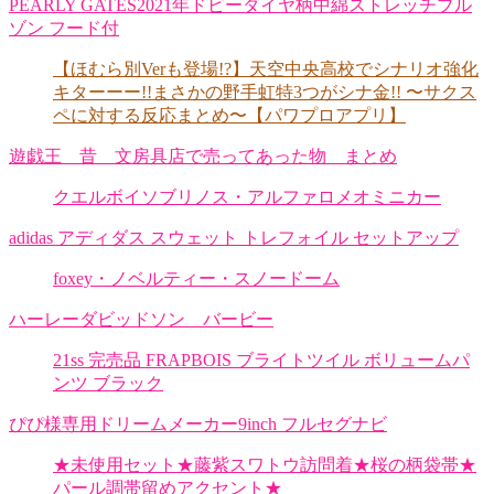
PEARLY GATES2021年ドビーダイヤ柄中綿ストレッチブル
ゾン フード付
【ほむら別Verも登場!?】天空中央高校でシナリオ強化
キターーー!!まさかの野手虹特3つがシナ金!! 〜サクス
ペに対する反応まとめ〜【パワプロアプリ】
遊戯王 昔 文房具店で売ってあった物 まとめ
クエルボイソブリノス・アルファロメオミニカー
adidas アディダス スウェット トレフォイル セットアップ
foxey・ノベルティー・スノードーム
ハーレーダビッドソン バービー
21ss 完売品 FRAPBOIS ブライトツイル ボリュームパ
ンツ ブラック
ぴぴ様専用ドリームメーカー9inch フルセグナビ
★未使用セット★藤紫スワトウ訪問着★桜の柄袋帯★
パール調帯留めアクセント★