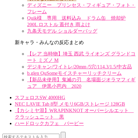
ディズニー プリンセス・フィギュア・フォト・
フレーム
Quik様 専用 送料込み ドラム缶 焼却炉
200L ロストル 蓋付き 雨よけ
九条天モデル ショルダーバッグ
新キャラ・みんなの反応まとめ
【レア 当時物】埼玉 西武 ライオンズ グランドコ
ート ミズノ M
デジキャン/ワイトレ/20mm /5穴/114.3/1.5/中古品
b.glen QuSomeモイスチャーリッチクリーム
【新品未使用】鬼滅の刃 名場面ジオラマフィギ
ュア 伊黒小芭内 2020
スフェロスSW 4000HG
NEC LAVIE Tab 8型 メモリ6GB/ストレージ 128GB
【カシミヤ混】WRAPINKNOT オーバーシルエット
クラッシュニット 黒
ハードロックカフェ バービー