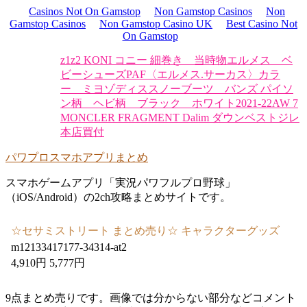
Casinos Not On Gamstop
Non Gamstop Casinos
Non
Gamstop Casinos
Non Gamstop Casino UK
Best Casino Not
On Gamstop
z1z2 KONI コニー 細巻き 当時物
エルメス ベ
ビーシューズPAF〈エルメス.サーカス〉カラ
ー ミヨゾディス
スノーブーツ バンズ パイソ
ン柄 ヘビ柄 ブラック ホワイト
2021-22AW 7
MONCLER FRAGMENT Dalim ダウンベストジレ
本店買付
パワプロスマホアプリまとめ
スマホゲームアプリ「実況パワフルプロ野球」
（iOS/Android）の2ch攻略まとめサイトです。
☆セサミストリート まとめ売り☆ キャラクターグッズ
m12133417177-34314-at2
4,910円 5,777円
9点まとめ売りです。画像では分からない部分などコメント