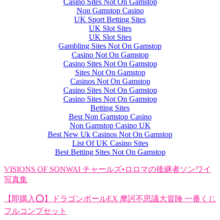
Casino Sites Not On Gamstop
Non Gamstop Casino
UK Sport Betting Sites
UK Slot Sites
UK Slot Sites
Gambling Sites Not On Gamstop
Casino Not On Gamstop
Casino Sites Not On Gamstop
Sites Not On Gamstop
Casinos Not On Gamstop
Casino Sites Not On Gamstop
Casino Sites Not On Gamstop
Betting Sites
Best Non Gamstop Casino
Non Gamstop Casino UK
Best New Uk Casinos Not On Gamstop
List Of UK Casino Sites
Best Betting Sites Not On Gamstop
VISIONS OF SONWAI チャールズ•ロロマの後継者ソンワイ
写真集
【即購入⭕️】ドラゴンボールEX 摩訶不思議大冒険 一番くじ
フルコンプセット