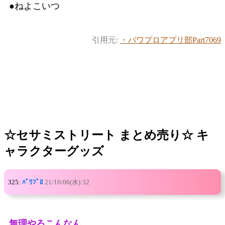
●ねよこいつ
引用元:
・パワプロアプリ部Part7069
☆セサミストリート まとめ売り☆ キ
ャラクターグッズ
325:
ﾊﾟﾜﾌﾟﾛ
21/10/06(水):32
無理やろこんなん