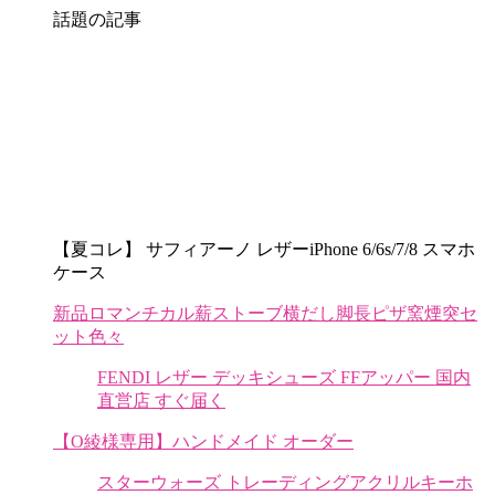
話題の記事
【夏コレ】 サフィアーノ レザーiPhone 6/6s/7/8 スマホ
ケース
新品ロマンチカル薪ストーブ横だし脚長ピザ窯煙突セ
ット色々
FENDI レザー デッキシューズ FFアッパー 国内
直営店 すぐ届く
【O綾様専用】ハンドメイド オーダー
スターウォーズ トレーディングアクリルキーホ