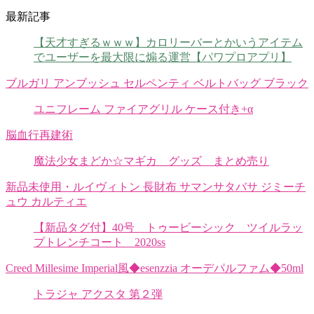
最新記事
【天才すぎるｗｗｗ】カロリーバーとかいうアイテム
でユーザーを最大限に煽る運営【パワプロアプリ】
ブルガリ アンブッシュ セルペンティ ベルトバッグ ブラック
ユニフレーム ファイアグリル ケース付き+α
脳血行再建術
魔法少女まどか☆マギカ グッズ まとめ売り
新品未使用・ルイヴィトン 長財布 サマンサタバサ ジミーチ
ュウ カルティエ
【新品タグ付】40号 トゥービーシック ツイルラッ
プトレンチコート 2020ss
Creed Millesime Imperial風◆esenzzia オーデパルファム◆50ml
トラジャ アクスタ 第２弾