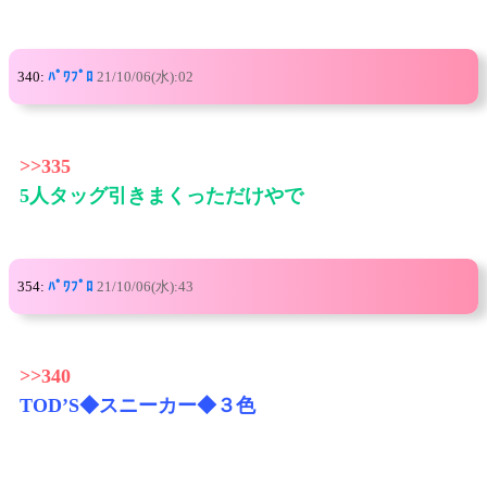
340:
ﾊﾟﾜﾌﾟﾛ
21/10/06(水):02
>>335
5人タッグ引きまくっただけやで
354:
ﾊﾟﾜﾌﾟﾛ
21/10/06(水):43
>>340
TOD’S◆スニーカー◆３色