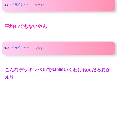
339:
ﾊﾟﾜﾌﾟﾛ
21/10/06(水):53
平均45でもないやん
341:
ﾊﾟﾜﾌﾟﾛ
21/10/06(水):23
こんなデッキレベルで34000いくわけねえだろおか
えり