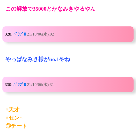
この解放で35000とかなみきやるやん
328:
ﾊﾟﾜﾌﾟﾛ
21/10/06(水):02
やっぱなみき様がno.1やね
330:
ﾊﾟﾜﾌﾟﾛ
21/10/06(水):31
×天才
×セン○
◎チート