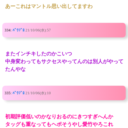
あーこれはマントル思い出してますわ
334:
ﾊﾟﾜﾌﾟﾛ
21/10/06(水):57
またインチキしたのかこいつ
中身変わってもサクセスやってんのは別人がやって
たんやな
335:
ﾊﾟﾜﾌﾟﾛ
21/10/06(水):10
初期評価低いのかなりおるのにきつすぎへんか
タッグも重なってもヘボそうやし愛竹やろこれ