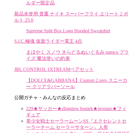
ルダー限定品
新品未使用 貴重 ナイキ スーパーフライ エリート 2 ボ
ルト 25.0
Supreme Split Box Logo Hooded Sweatshirt
S.I.C.極魂 仮面ライダー電王 4点
まほやく スノウ きらどるぬいぐるみ namco プラ
イズ 魔法使いの約束
JBL CONTROL 1XTREAMペアセット
【DOLCE&GABBANA】Custom 2.zero スニーカ
ー クリアラバーソール
公開ガチャ・みんなの反応まとめ
229★サッカー★zbigniew boniek★prostars★フィ
ギュア
美少女戦士セーラームーンSS『エクセレントセ
ーラーチーム セーラーサターン』人形