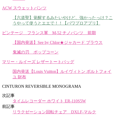
ACW スウェットパンツ
【六道聖】覚醒するみたいやけど、強かったっけ？こ
うやって使うとエエで！！【パワプロアプリ】
ビンテージ フランス軍 M-52 チノパンツ 前期
【国内発送】See by Chloe★ジャカード ブラウス
鬼滅の刃 ポップコーン
マリー・ルイーズ レザートートバッグ
国内発送【Louis Vuitton】ルイヴィトン ポルトフォイ
ユ 財布
CINTURON REVERSIBLE MONOGRAMA
次記事
タイムレコーダー ホワイト ER-110S5W
前記事
リラクゼーション回転チェア DXLF-マルク