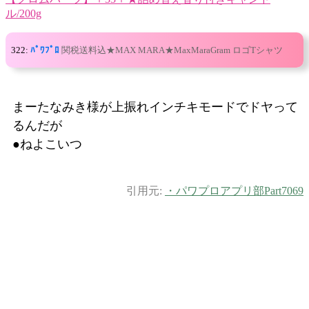
ル/200g
322:
ﾊﾟﾜﾌﾟﾛ
関税送料込★MAX MARA★MaxMaraGram ロゴTシャツ
まーたなみき様が上振れインチキモードでドヤって
るんだが
●ねよこいつ
引用元:
・パワプロアプリ部Part7069