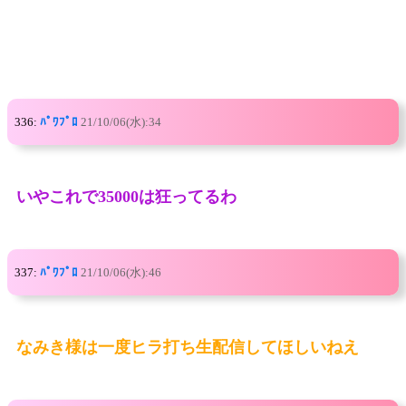
336:
ﾊﾟﾜﾌﾟﾛ
21/10/06(水):34
いやこれで35000は狂ってるわ
337:
ﾊﾟﾜﾌﾟﾛ
21/10/06(水):46
なみき様は一度ヒラ打ち生配信してほしいねえ