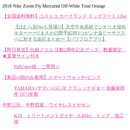
2018 Nike Zoom Fly Mercurial Off-White Total Orange
【全国送料無料】コストコ カークランド ドッグフード 12kg
【ほむら別Verも登場!?】天空中央高校でシナリオ強化
キターーー!!まさかの野手虹特3つがシナ金!! 〜サクス
ペに対する反応まとめ〜【パワプロアプリ】
【即日発送】白銀ノエル 活動2周年記念グッズ 数量限定
★直筆サイン付き
PaPa′stoy様 ご専用☆
【新品•1回のみ着用】スマートウォッチ•ピンク
YAMAHA (ヤマハ) GC-5F クラシックギター 加藤俊郎
作 1973年製
中野三玖 中野四葉 ワイヤレスイヤホン
K18 トリートメントダイヤ 0.404ct トップ 加工
用