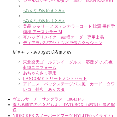
シャルムシャンベルタン 1985 JEAN RAPHET
↑みんなの反応まとめ↑
↑みんなの反応まとめ↑
美品 シャリーフ ステンカラーコート 比翼 幾何学
模様 アースカラー M
帯バッグリメイク sun様オーダー専用出品
ディアラバ♡アヤト♡水戸缶♡クッション
新キャラ・みんなの反応まとめ
東北楽天ゴールデンイーグルス 応援グッズ5点
刺繍ユニフォーム
あちゃんさま専用
LANCOME トリートメントセット
アドニス バックステージパス風 カード タワ
レコ 特典 あんスタ
ヴェルサーチ サングラス 18643143
荒ぶる季節の乙女どもよ。 DVD-BOX〈4枚組〉匿名配
送
NIDECKER スノーボードブーツ HYLITE(ハイライト)