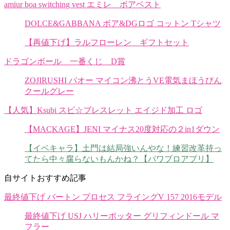
amiur boa switching vest エミレ ボアベスト
DOLCE&GABBANA ボア&DGロゴ コットン Tシャツ
【再値下げ】ラルフローレン ギフトセット
ドラゴンボール 一番くじ D賞
ZOJIRUSHI パオー マイコン沸とうVE電気まほうびん
クールグレー
【人気】Ksubi スビ☆ブレスレット エイジド加工 ロゴ
【MACKAGE】JENI マイナス20度対応の２in1ダウン
【イベキャラ】土門は結局強いんやな！練習改革持っ
てたら中々腐らないもんかね？【パワプロアプリ】
自サイトおすすめ記事
最終値下げ バートン プロセス フライングV 157 2016モデル
最終値下げ USJ ハリーポッター グリフィンドール マ
フラー