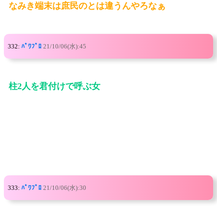
なみき端末は庶民のとは違うんやろなぁ
332:
ﾊﾟﾜﾌﾟﾛ
21/10/06(水):45
柱2人を君付けで呼ぶ女
333:
ﾊﾟﾜﾌﾟﾛ
21/10/06(水):30