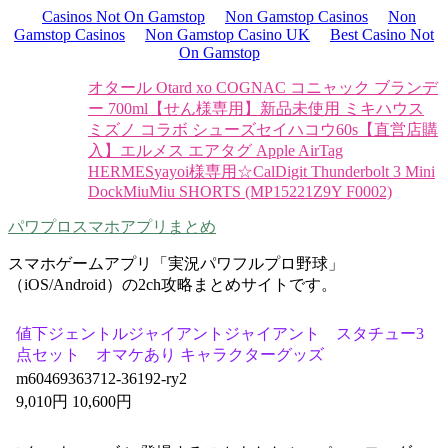
Casinos Not On Gamstop
Non Gamstop Casinos
Non
Gamstop Casinos
Non Gamstop Casino UK
Best Casino Not
On Gamstop
オタール Otard xo COGNAC コニャック ブランデ
ー 700ml
【せん様専用】新品未使用 ミキハウス
ミズノ コラボ シューズ
セイハコウ60s
【直営店購
入】エルメス エアタグ Apple AirTag
HERMES
yayoi様専用☆
CalDigit Thunderbolt 3 Mini
Dock
MiuMiu SHORTS (MP15221Z9Y F0002)
パワプロスマホアプリまとめ
スマホゲームアプリ「実況パワフルプロ野球」
（iOS/Android）の2ch攻略まとめサイトです。
値下ジェントルジャイアントジャイアント スタチュー3
点セット オマケあり キャラクターグッズ
m60469363712-36192-ry2
9,010円 10,600円