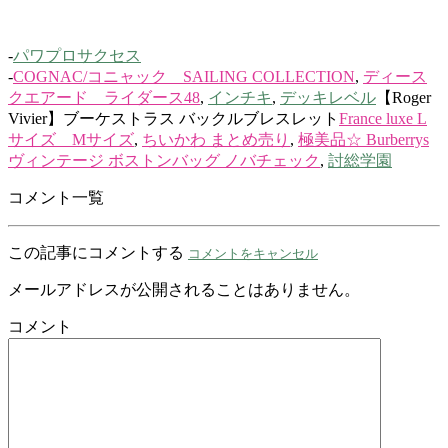
-
パワプロサクセス
-
COGNAC/コニャック SAILING COLLECTION
,
ディース
クエアード ライダース48
,
インチキ
,
デッキレベル
【Roger
Vivier】ブーケストラス バックルブレスレット
France luxe L
サイズ Mサイズ
,
ちいかわ まとめ売り
,
極美品☆ Burberrys
ヴィンテージ ボストンバッグ ノバチェック
,
討総学園
コメント一覧
この記事にコメントする
コメントをキャンセル
メールアドレスが公開されることはありません。
コメント