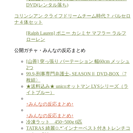
DVD(レンタル落ち)
コリンシアン クライフドリームチーム時代？ バルセロ
ナ４体セット
[Ralph Lauren] ポニー カシミヤ マフラー ラルフ
ローレン
公開ガチャ・みんなの反応まとめ
[山善] 突っ張り パーテーション 幅60cm メッシュ
2つ
99.9-刑事専門弁護士- SEASONⅡ DVD-BOX〈7
枚組〉
★送料込み★ unicoオットマン LYSシリーズ（ラ
イトブルー）
↑みんなの反応まとめ↑
↑みんなの反応まとめ↑
冷凍ラット 450~500g 6匹
TATRAS 綺麗✩.*˚インナーベスト付きトレンチコ