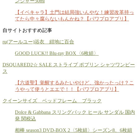
ンジャー50ml
【イベキャラ】土門は結局強いんやな！練習改革持っ
てたら中々腐らないもんかね？【パワプロアプリ】
自サイトおすすめ記事
ru(アールユー)浴衣 紺地に百合
GOOD LUCK!! Blu-ray BOX〈6枚組〉
DSQUARED2☆ SALE ストライプ ポプリン シャツワンピー
ス
【六道聖】覚醒するみたいやけど、強かったっけ？こ
うやって使うとエエで！！【パワプロアプリ】
クイーンサイズ ベッドフレーム ブラック
Dolce & Gabbana スリングバック ヒール サンダル 国内
発 関税込
相棒 season3 DVD-BOX 2〈5枚組〉シーズン8、6枚組