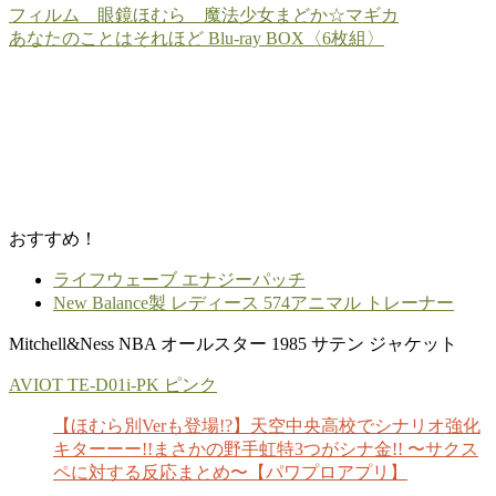
フィルム 眼鏡ほむら 魔法少女まどか☆マギカ
あなたのことはそれほど Blu-ray BOX〈6枚組〉
おすすめ！
ライフウェーブ エナジーパッチ
New Balance製 レディース 574アニマル トレーナー
Mitchell&Ness NBA オールスター 1985 サテン ジャケット
AVIOT TE-D01i-PK ピンク
【ほむら別Verも登場!?】天空中央高校でシナリオ強化
キターーー!!まさかの野手虹特3つがシナ金!! 〜サクス
ペに対する反応まとめ〜【パワプロアプリ】