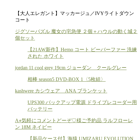
【大人エレガント】マッカージュ／IVYライトダウン
コート
ジグソーパズル 魔女の宅急便 ２個＋ハウルの動く城２
個セット
【21AW新作】Herno コート ビーバーファー 洗練
された ホワイト
jordan 11 cool grey 19cm ジョーダン クールグレー
相棒 season5 DVD-BOX 1〈5枚組〉
kashwere カシウェア ANA ブランケット
UPS300 バックアップ電源 ドライブレコーダー用
バッテリー
A⭐︎気軽にコメントどーぞ♡様ご予約品 ラルフローレ
ン 18M ネイビー
【新品ケース付】海猿 UMIZARU EVOLUTION