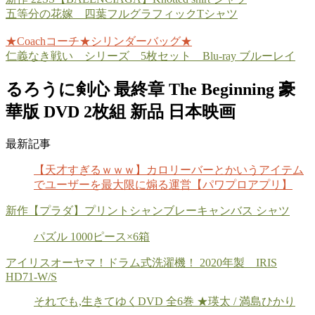
五等分の花嫁 四葉フルグラフィックTシャツ
★Coachコーチ★シリンダーバッグ★
仁義なき戦い シリーズ 5枚セット Blu-ray ブルーレイ
るろうに剣心 最終章 The Beginning 豪
華版 DVD 2枚組 新品 日本映画
最新記事
【天才すぎるｗｗｗ】カロリーバーとかいうアイテム
でユーザーを最大限に煽る運営【パワプロアプリ】
新作【プラダ】プリントシャンブレーキャンバス シャツ
パズル 1000ピース×6箱
アイリスオーヤマ！ドラム式洗濯機！ 2020年製 IRIS
HD71-W/S
それでも,生きてゆくDVD 全6巻 ★瑛太 / 満島ひかり