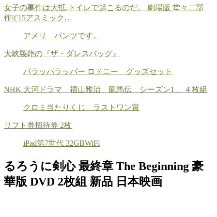
女子の事件は大抵,トイレで起こるのだ。 劇場版 堂々二部
作!('15アスミック…
アメリ パンツです。
大峡製鞄の『ザ・ダレスバッグ』
パラッパラッパー ロドニー グッズセット
NHK 大河ドラマ 福山雅治 龍馬伝 シーズン1 、４枚組
クロミ当たりくじ ラストワン賞
リフト券招待券 2枚
iPad第7世代 32GBWiFi
るろうに剣心 最終章 The Beginning 豪
華版 DVD 2枚組 新品 日本映画