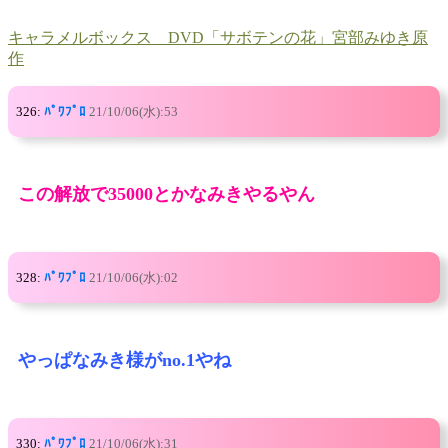
キャラメルボックス DVD「サボテンの花」宮部みゆき原
作
326:
ﾊﾟﾜﾌﾟﾛ
21/10/06(水):53
この解放で35000とかなみきやるやん
328:
ﾊﾟﾜﾌﾟﾛ
21/10/06(水):02
やっぱなみき様がno.1やね
330:
ﾊﾟﾜﾌﾟﾛ
21/10/06(水):31