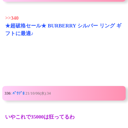
>>340
★超破格セール★ BURBERRY シルバー リング ギ
フトに最適♪
336:
ﾊﾟﾜﾌﾟﾛ
21/10/06(水):34
いやこれで35000は狂ってるわ