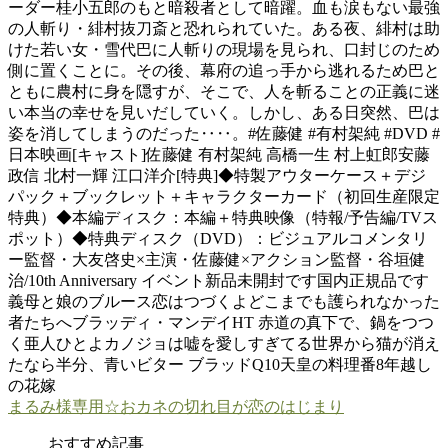
ーダー桂小五郎のもと暗殺者として暗躍。血も涙もない最強
の人斬り・緋村抜刀斎と恐れられていた。ある夜、緋村は助
けた若い女・雪代巴に人斬りの現場を見られ、口封じのため
側に置くことに。その後、幕府の追っ手から逃れるため巴と
ともに農村に身を隠すが、そこで、人を斬ることの正義に迷
い本当の幸せを見いだしていく。しかし、ある日突然、巴は
姿を消してしまうのだった‥‥。#佐藤健 #有村架純 #DVD #
日本映画[キャスト]佐藤健 有村架純 高橋一生 村上虹郎安藤
政信 北村一輝 江口洋介[特典]◆特製アウターケース＋デジ
パック＋ブックレット＋キャラクターカード（初回生産限定
特典）◆本編ディスク：本編＋特典映像（特報/予告編/TVス
ポット）◆特典ディスク（DVD）：ビジュアルコメンタリ
ー監督・大友啓史×主演・佐藤健×アクション監督・谷垣健
治/10th Anniversary イベント新品未開封です国内正規品です
義母と娘のブルース恋はつづくよどこまでも護られなかった
者たちへブラッディ・マンデイHT 赤道の真下で、鍋をつつ
く亜人ひとよカノジョは嘘を愛しすぎてる世界から猫が消え
たなら半分、青いビター ブラッドQ10天皇の料理番8年越し
の花嫁
まるみ様専用☆おカネの切れ目が恋のはじまり
おすすめ記事