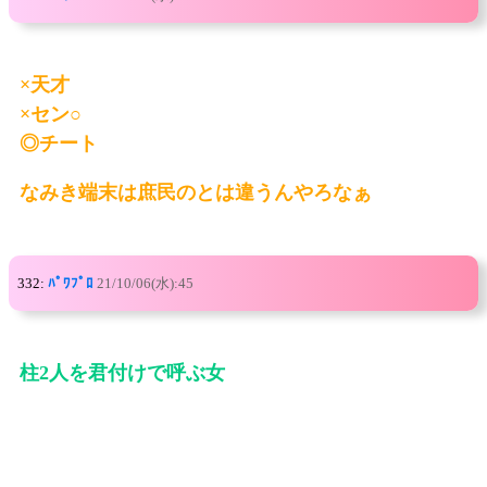
×天才
×セン○
◎チート
なみき端末は庶民のとは違うんやろなぁ
332:
ﾊﾟﾜﾌﾟﾛ
21/10/06(水):45
柱2人を君付けで呼ぶ女