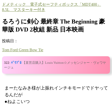
ドメティック 電子式セーフティボックス「MDT400」
8.5L マスターキー付き
るろうに剣心 最終章 The Beginning 豪
華版 DVD 2枚組 新品 日本映画
投稿日：
Tom Ford Green Bow Tie
322:
ﾊﾟﾜﾌﾟﾛ
【直営店購入】Louis Vuitton☆メッセンジャー・ヴォワヤ
ージュ
まーたなみき様が上振れインチキモードでドヤって
るんだが
●ねよこいつ