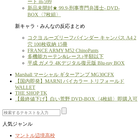
ート m-599
新品未開封★ 99.9-刑事専門弁護士- DVD-
BOX〈7枚組〉
新キャラ・みんなの反応まとめ
コクヨ ルーズリーフバインダー キャンパス A4 2
穴 100枚収納 15冊
FRANCE ARMY M52 ChinoPants
多機能カーテン&レース♪半額以下
平成 ガメラ 4Kデジタル復元版 Blu-ray BOX
Marshall マーシャル ギターアンプ MG30CFX
【国内即発】MARNI バイカラー トリフォールド
WALLET
THE SHOP TK
【最終値下げ】白い荒野 DVD-BOX〈4枚組〉即購入可
人気ジャンル
マントル辺境高校