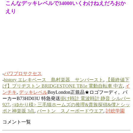
こんなデッキレベルで34000いくわけねえだろおか
えり
-
パワプロサクセス
-
history エレキベース 島村楽器 サンバースト
,
【最終値下
げ】ブリヂストン BRIDGESTONE TB1e 電動自転車 中古
,
イ
ンチキ
,
デッキレベル
BoyLondon正規品★ロゴフーディ。パ
ーカーB73HD03U 特急発送
掛け時計 電波時計 静音 シルバー
927
,
<ゆかり様> 三毛猫ホームズの推理&貴族探偵&僕とシッ
ポと神楽坂 3点
,
バートン スノーボードウエア
,
討総学園
コメント一覧