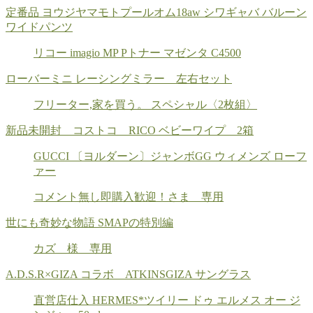
定番品 ヨウジヤマモトプールオム18aw シワギャバ バルーン
ワイドパンツ
リコー imagio MP Pトナー マゼンタ C4500
ローバーミニ レーシングミラー 左右セット
フリーター,家を買う。 スペシャル〈2枚組〉
新品未開封 コストコ RICO ベビーワイプ 2箱
GUCCI 〔ヨルダーン〕ジャンボGG ウィメンズ ローフ
ァー
コメント無し即購入歓迎！さま 専用
世にも奇妙な物語 SMAPの特別編
カズ 様 専用
A.D.S.R×GIZA コラボ ATKINSGIZA サングラス
直営店仕入 HERMES*ツイリー ドゥ エルメス オー ジ