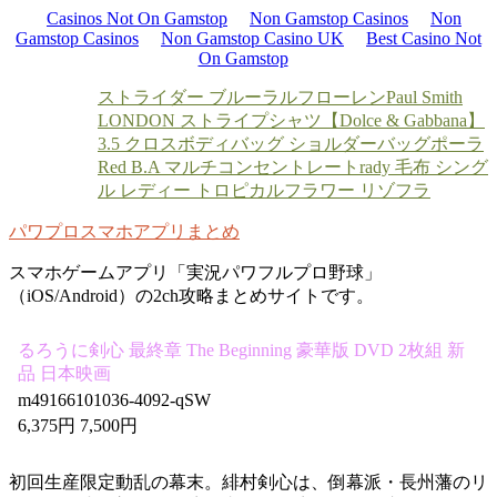
Casinos Not On Gamstop
Non Gamstop Casinos
Non
Gamstop Casinos
Non Gamstop Casino UK
Best Casino Not
On Gamstop
ストライダー ブルー
ラルフローレン
Paul Smith
LONDON ストライプシャツ
【Dolce & Gabbana】
3.5 クロスボディバッグ ショルダーバッグ
ポーラ
Red B.A マルチコンセントレート
rady 毛布 シング
ル レディー トロピカルフラワー リゾフラ
パワプロスマホアプリまとめ
スマホゲームアプリ「実況パワフルプロ野球」
（iOS/Android）の2ch攻略まとめサイトです。
るろうに剣心 最終章 The Beginning 豪華版 DVD 2枚組 新
品 日本映画
m49166101036-4092-qSW
6,375円 7,500円
初回生産限定動乱の幕末。緋村剣心は、倒幕派・長州藩のリ