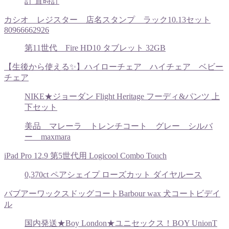
計 置時計
カシオ レジスター 店名スタンプ ラック10.13セット
80966662926
第11世代 Fire HD10 タブレット 32GB
【生後から使える✨】ハイローチェア ハイチェア ベビー
チェア
NIKE★ジョーダン Flight Heritage フーディ&パンツ 上
下セット
美品 マレーラ トレンチコート グレー シルバ
ー maxmara
iPad Pro 12.9 第5世代用 Logicool Combo Touch
0,370ct ペアシェイプ ローズカット ダイヤルース
バブアーワックスドッグコートBarbour wax 犬コートビデイ
ル
国内発送★Boy London★ユニセックス！BOY UnionT