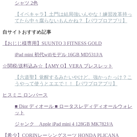
シャツ 2色
【イベキャラ】土門は結局強いんやな！練習改革持っ
てたら中々腐らないもんかね？【パワプロアプリ】
自サイトおすすめ記事
【おじじ様専用】SUUNTO 3 FITNESS GOLD
iPad mini 初代wifiモデル 16GB MD531J/A
☆関税/送料込み☆【AMY O】VERA ブレスレット
【六道聖】覚醒するみたいやけど、強かったっけ？こ
うやって使うとエエで！！【パワプロアプリ】
ヒスミニ ロンパース
■ Dior ディオール ■ ロータスレディディオールウォレ
ット
ジャンク Apple iPad mini 4 128GB MK782J/A
【希少】CORINレーシングスーツ HONDA PLICANA