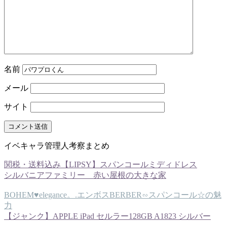
名前
メール
サイト
イベキャラ管理人考察まとめ
関税・送料込み【LIPSY】スパンコールミディドレス
シルバニアファミリー 赤い屋根の大きな家
BOHEM♥elegance。.エンボスBERBER∽スパンコール☆の魅
力
【ジャンク】APPLE iPad セルラー128GB A1823 シルバー