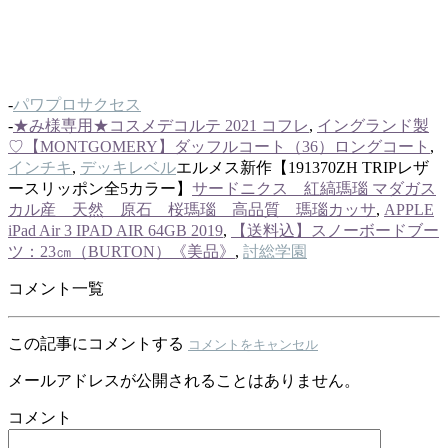
-
パワプロサクセス
-
★み様専用★コスメデコルテ 2021 コフレ
,
イングランド製
♡【MONTGOMERY】ダッフルコート（36）ロングコート
,
インチキ
,
デッキレベル
エルメス新作【191370ZH TRIPレザ
ースリッポン全5カラー】
サードニクス 紅縞瑪瑙 マダガス
カル産 天然 原石 桜瑪瑙 高品質 瑪瑙カッサ
,
APPLE
iPad Air 3 IPAD AIR 64GB 2019
,
【送料込】スノーボードブー
ツ：23㎝（BURTON）《美品》
,
討総学園
コメント一覧
この記事にコメントする
コメントをキャンセル
メールアドレスが公開されることはありません。
コメント