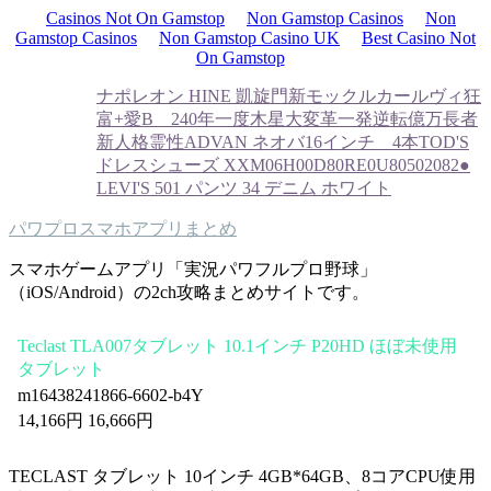
Casinos Not On Gamstop
Non Gamstop Casinos
Non
Gamstop Casinos
Non Gamstop Casino UK
Best Casino Not
On Gamstop
ナポレオン HINE 凱旋門
新モックルカールヴィ狂
富+愛B 240年一度木星大変革一発逆転億万長者
新人格霊性
ADVAN ネオバ16インチ 4本
TOD'S
ドレスシューズ XXM06H00D80RE0U805
02082●
LEVI'S 501 パンツ 34 デニム ホワイト
パワプロスマホアプリまとめ
スマホゲームアプリ「実況パワフルプロ野球」
（iOS/Android）の2ch攻略まとめサイトです。
Teclast TLA007タブレット 10.1インチ P20HD ほぼ未使用
タブレット
m16438241866-6602-b4Y
14,166円 16,666円
TECLAST タブレット 10インチ 4GB*64GB、8コアCPU使用