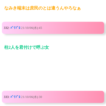
なみき端末は庶民のとは違うんやろなぁ
332:
ﾊﾟﾜﾌﾟﾛ
21/10/06(水):45
柱2人を君付けで呼ぶ女
333:
ﾊﾟﾜﾌﾟﾛ
21/10/06(水):30