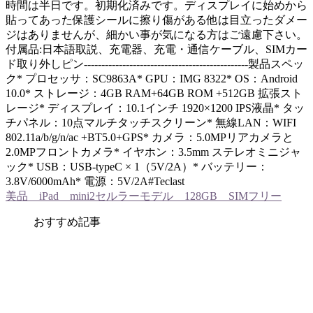
時間は半日です。初期化済みです。ディスプレイに始めから
貼ってあった保護シールに擦り傷がある他は目立ったダメー
ジはありませんが、細かい事が気になる方はご遠慮下さい。
付属品:日本語取説、充電器、充電・通信ケーブル、SIMカー
ド取り外しピン-----------------------------------------------製品スペッ
ク* プロセッサ：SC9863A* GPU：IMG 8322* OS：Android
10.0* ストレージ：4GB RAM+64GB ROM +512GB 拡張スト
レージ* ディスプレイ：10.1インチ 1920×1200 IPS液晶* タッ
チパネル：10点マルチタッチスクリーン* 無線LAN：WIFI
802.11a/b/g/n/ac +BT5.0+GPS* カメラ：5.0MPリアカメラと
2.0MPフロントカメラ* イヤホン：3.5mm ステレオミニジャ
ック* USB：USB-typeC × 1（5V/2A）* バッテリー：
3.8V/6000mAh* 電源：5V/2A#Teclast
美品 iPad mini2セルラーモデル 128GB SIMフリー
おすすめ記事