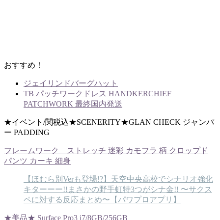
おすすめ！
ジェイリンドバーグハット
TB パッチワークドレス HANDKERCHIEF
PATCHWORK 最終国内発送
★イベント/関税込★SCENERITY★GLAN CHECK ジャンパ
ー PADDING
フレームワーク ストレッチ 迷彩 カモフラ 柄 クロップド
パンツ カーキ 細身
【ほむら別Verも登場!?】天空中央高校でシナリオ強化
キターーー!!まさかの野手虹特3つがシナ金!! 〜サクス
ペに対する反応まとめ〜【パワプロアプリ】
★美品★ Surface Pro3 i7/8GB/256GB