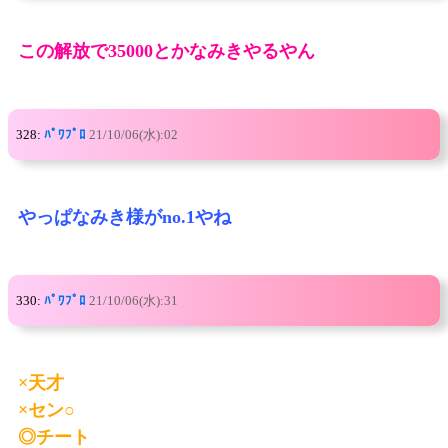
この解放で35000とかなみきやるやん
328:
ﾊﾟﾜﾌﾟﾛ
21/10/06(水):02
やっぱなみき様がno.1やね
330:
ﾊﾟﾜﾌﾟﾛ
21/10/06(水):31
×天才
×セン○
◎チート