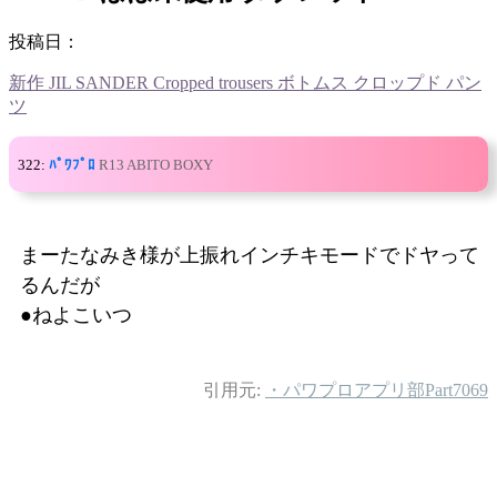
投稿日：
新作 JIL SANDER Cropped trousers ボトムス クロップド パン
ツ
322:
ﾊﾟﾜﾌﾟﾛ
R13 ABITO BOXY
まーたなみき様が上振れインチキモードでドヤって
るんだが
●ねよこいつ
引用元:
・パワプロアプリ部Part7069