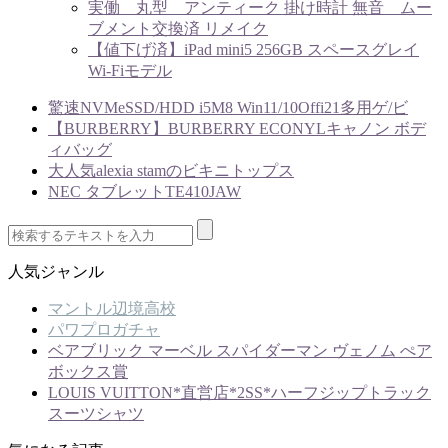
実働 丸型 アンティーク 掛け時計 無音 ムー
ブメント交換済 リメイク
【値下げ済】iPad mini5 256GB スペースグレイ
Wi-Fiモデル
驚速NVMeSSD/HDD i5M8 Win11/10Offi21多用ゲ/ビ
【BURBERRY】BURBERRY ECONYLキャノン ボデ
ィバッグ
大人気alexia stamのビキニトップス
NEC タブレットTE410JAW
人気ジャンル
マントル辺境高校
パワプロガチャ
ベアブリック マーベル スパイダーマン ヴェノム ぺア
ボックス賞
LOUIS VUITTON*直営店*2SS*ハーフジップトラック
スーツシャツ