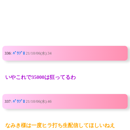
336:
ﾊﾟﾜﾌﾟﾛ
21/10/06(水):34
いやこれで35000は狂ってるわ
337:
ﾊﾟﾜﾌﾟﾛ
21/10/06(水):46
なみき様は一度ヒラ打ち生配信してほしいねえ