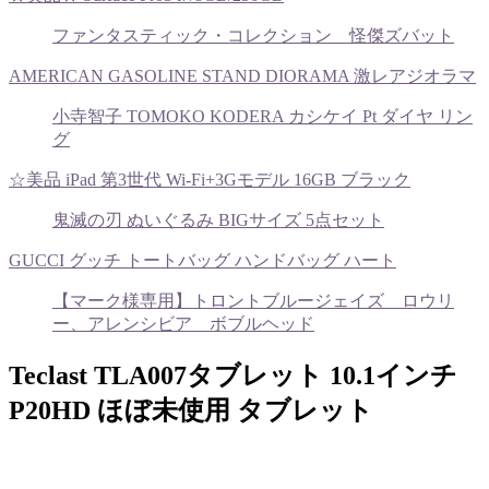
ファンタスティック・コレクション 怪傑ズバット
AMERICAN GASOLINE STAND DIORAMA 激レアジオラマ
小寺智子 TOMOKO KODERA カシケイ Pt ダイヤ リン
グ
☆美品 iPad 第3世代 Wi-Fi+3Gモデル 16GB ブラック
鬼滅の刃 ぬいぐるみ BIGサイズ 5点セット
GUCCI グッチ トートバッグ ハンドバッグ ハート
【マーク様専用】トロントブルージェイズ ロウリ
ー、アレンシビア ボブルヘッド
Teclast TLA007タブレット 10.1インチ
P20HD ほぼ未使用 タブレット