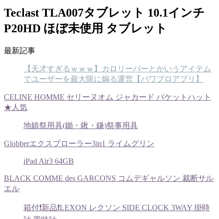
Teclast TLA007タブレット 10.1インチ
P20HD ほぼ未使用 タブレット
最新記事
【天才すぎるｗｗｗ】カロリーバーとかいうアイテム
でユーザーを最大限に煽る運営【パワプロアプリ】
CELINE HOMME セリーヌオム ジャカード バケットハット
★人気
地鎮祭用具(鋤・鍬・鎌)祭事用具
Globberエクスプローラー3in1 ライムグリン
iPad Air3 64GB
BLACK COMME des GARCONS コムデギャルソン 裁断サル
エル
箱付❗️新品❗️LEXON レクソン SIDE CLOCK 3WAY 掛時